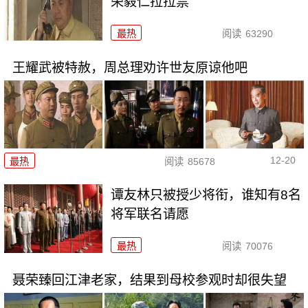
荣毅仁拉拉票
最热
阅读
63290
王耀武被特赦，周总理劝许世友原谅他吧
12-20
最热
阅读
85678
谭友林只被授少将衔，谁知有8名
将军联名请愿
最热
阅读
70076
聂荣臻回江津老家，结果到母校参观时却很失望