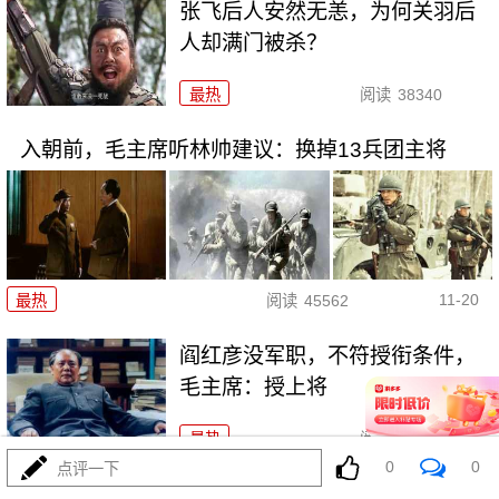
张飞后人安然无恙，为何关羽后
人却满门被杀？
最热
阅读
38340
入朝前，毛主席听林帅建议：换掉13兵团主将
11-20
最热
阅读
45562
阎红彦没军职，不符授衔条件，
毛主席：授上将
最热
阅读
35746
0
0
点评一下
名气比粟裕还大的开国大将，让杜月笙感到害怕