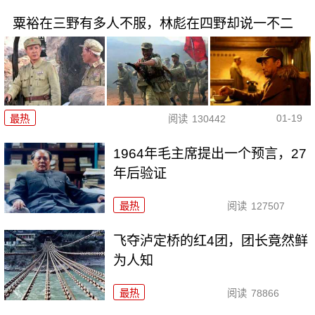
粟裕在三野有多人不服，林彪在四野却说一不二
01-19
最热
阅读
130442
1964年毛主席提出一个预言，27
年后验证
最热
阅读
127507
飞夺泸定桥的红4团，团长竟然鲜
为人知
最热
阅读
78866