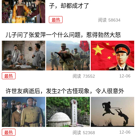
子，却都成才了
最热
阅读
58634
儿子问了张爱萍一个什么问题，惹得勃然大怒
12-06
最热
阅读
73552
许世友病逝后，发生2个古怪现象，令人很意外
12-06
最热
阅读
52368