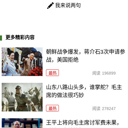
我来说两句
更多精彩内容
朝鲜战争爆发，蒋介石3次申请参
战，美国拒绝
最热
阅读
196899
山东八路山头多，谁掌舵？毛主
席的做法很巧妙
最热
阅读
278247
王平上将向毛主席讨军费未果，