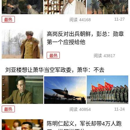
11-27
最热
阅读
44168
高岗反对出兵朝鲜，彭总：勋章
第一个应授给他
最热
阅读
43817
刘亚楼想让萧华当空军政委，萧华：不去
11-24
最热
阅读
40854
陈明仁起义，军长却带4万人跑