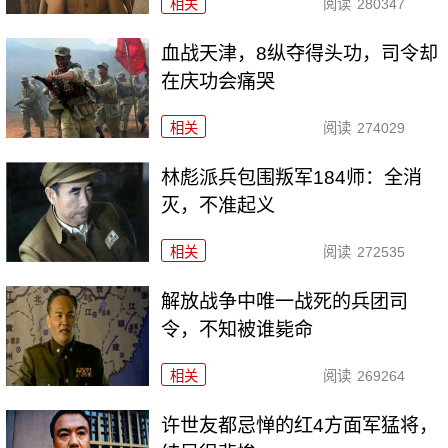
相关
阅读
280347
血战天津，8纵夺得头功，司令却
在庆功会痛哭
相关
阅读
274029
林彪派兵包围叛军184师：全消
灭，不准起义
相关
阅读
272535
解放战争中唯一战死的兵团司
令，不知被谁毙命
相关
阅读
269264
许世友都忌惮的红4方面军猛将，