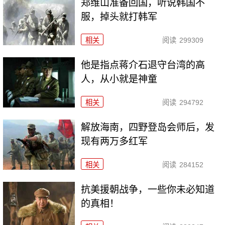
郑维山准备回国，听说韩国不
服，掉头就打韩军
相关
阅读
299309
他是指点蒋介石退守台湾的高
人，从小就是神童
相关
阅读
294792
解放海南，四野登岛会师后，发
现有两万多红军
相关
阅读
284152
抗美援朝战争，一些你未必知道
的真相！