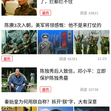
了，拦都拦不住
最热
阅读
43821
陈赓3次入朝，美军将领感慨：他不是来打仗的
11-23
最热
阅读
65351
陈独秀后人致信，邓小平：立即
保护陈独秀墓
最热
阅读
33738
秦始皇为何用朕自称？拆开“朕”字，大有深意