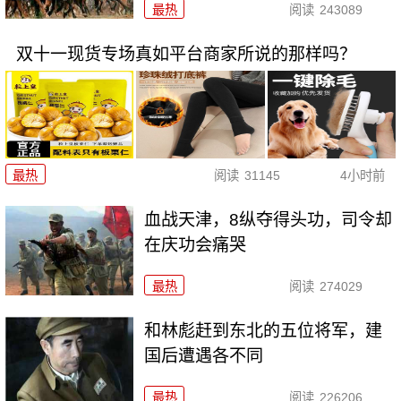
最热
阅读
243089
双十一现货专场真如平台商家所说的那样吗？
最热
阅读
31145
4小时前
血战天津，8纵夺得头功，司令却
在庆功会痛哭
最热
阅读
274029
和林彪赶到东北的五位将军，建
国后遭遇各不同
最热
阅读
226206