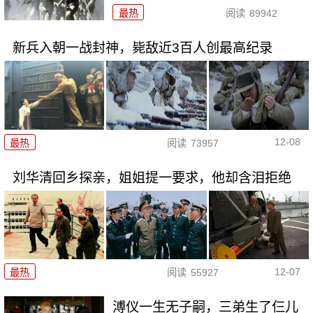
最热
阅读
89942
新兵入朝一战封神，毙敌近3百人创最高纪录
12-08
最热
阅读
73957
刘华清回乡探亲，姐姐提一要求，他却含泪拒绝
12-07
最热
阅读
55927
溥仪一生无子嗣，三弟生了仨儿