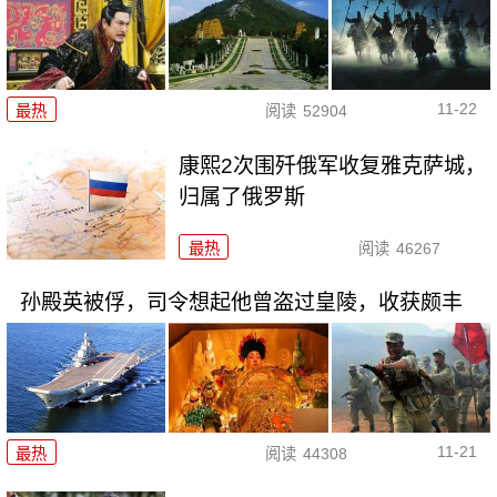
11-22
最热
阅读
52904
康熙2次围歼俄军收复雅克萨城，
归属了俄罗斯
最热
阅读
46267
孙殿英被俘，司令想起他曾盗过皇陵，收获颇丰
11-21
最热
阅读
44308