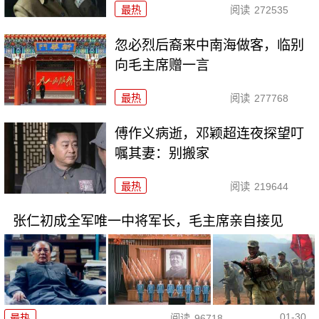
最热
阅读
272535
忽必烈后裔来中南海做客，临别
向毛主席赠一言
最热
阅读
277768
傅作义病逝，邓颖超连夜探望叮
嘱其妻：别搬家
最热
阅读
219644
张仁初成全军唯一中将军长，毛主席亲自接见
01-30
最热
阅读
96718