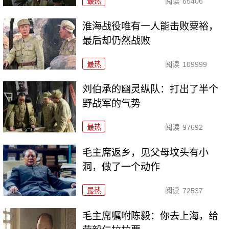
最热
阅读
65406
淮海战役唯有一人能击败粟裕，
最后却仍然战败
最热
阅读
109999
刘伯承的幽灵纵队：打出了半个
野战军的气势
最热
阅读
97692
毛主席返乡，见父母坟头有小
洞，做了一个动作
最热
阅读
72537
毛主席嘱咐陈毅：你去上海，给