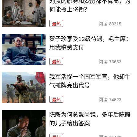
刘震的职务和资历都不算高，为
何能授上将衔？
最热
阅读
83315
贺子珍享受12级待遇，毛主席：
用我稿费支付
最热
阅读
76653
我军活捉一个国军军官，他却牛
气摊牌亮出代号
最热
阅读
74823
陈毅为何总戴墨镜，多年后陈毅
的儿子给出答案