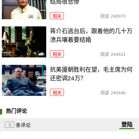
结局很悲惨
相关
阅读
248970
蒋介石逃台后，跟着他的几十万
溃兵嚷着要结婚
相关
阅读
244631
抗美援朝胜利在望，毛主席为何
还密调24万？
相关
阅读
240446
热门评论
登陆
0
条评论