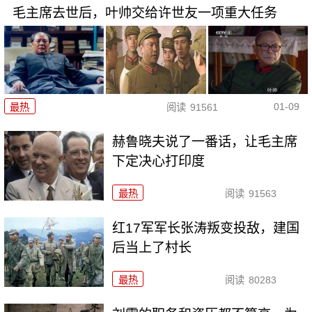
毛主席去世后，叶帅交给许世友一项重大任务
01-09
最热
阅读
91561
赫鲁晓夫说了一番话，让毛主席
下定决心打印度
最热
阅读
91563
红17军军长张涛叛变投敌，建国
后当上了村长
最热
阅读
80283