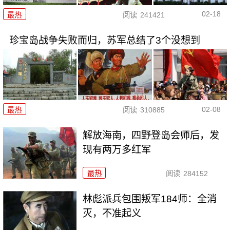
02-18
最热
阅读
241421
珍宝岛战争失败而归，苏军总结了3个没想到
02-08
最热
阅读
310885
解放海南，四野登岛会师后，发
现有两万多红军
最热
阅读
284152
林彪派兵包围叛军184师：全消
灭，不准起义