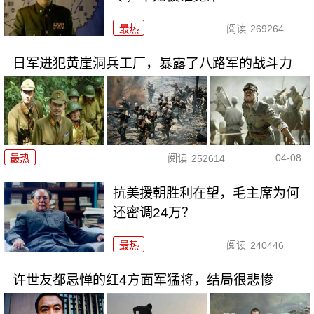
最热
阅读
269264
日军进犯黄崖洞兵工厂，暴露了八路军的战斗力
04-08
最热
阅读
252614
抗美援朝胜利在望，毛主席为何
还密调24万？
最热
阅读
240446
许世友都忌惮的红4方面军猛将，结局很悲惨