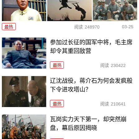
03-25
最热
阅读
248970
参加过长征的国军中将，毛主席
却令其重回敌营
最热
阅读
230422
辽沈战役，蒋介石为何会发疯般
下令进攻塔山？
最热
阅读
210641
瓦岗实力天下第一，却突然崩
盘，幕后原因揭晓