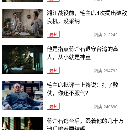
湘江战役前，毛主席4次提出破敌
良机，没采纳
最热
阅读
212242
他是指点蒋介石退守台湾的高
人，从小就是神童
最热
阅读
294792
毛主席批评一上将说：打了败
仗，你还不服气？
最热
阅读
240890
蒋介石逃台后，跟着他的几十万
溃兵嚷着要结婚