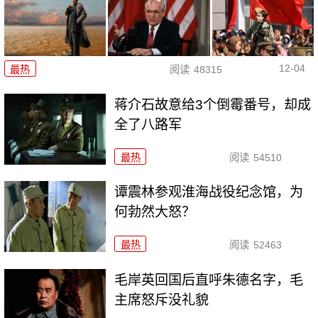
12-04
最热
阅读
48315
蒋介石故意给3个倒霉番号，却成
全了八路军
最热
阅读
54510
谭震林参观淮海战役纪念馆，为
何勃然大怒？
最热
阅读
52463
毛岸英回国后直呼朱德名字，毛
主席怒斥没礼貌