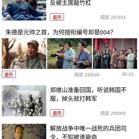
反被主席敲竹杠
最热
阅读
237924
朱德是元帅之首，为何授衔编号却是004？
05-13
最热
阅读
232044
郑维山准备回国，听说韩国不
服，掉头就打韩军
最热
阅读
299309
解放战争中唯一战死的兵团司
令，不知被谁毙命