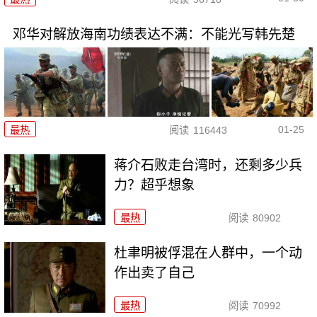
邓华对解放海南功绩表达不满：不能光写韩先楚
01-25
最热
阅读
116443
蒋介石败走台湾时，还剩多少兵
力？超乎想象
最热
阅读
80902
杜聿明被俘混在人群中，一个动
作出卖了自己
最热
阅读
70992