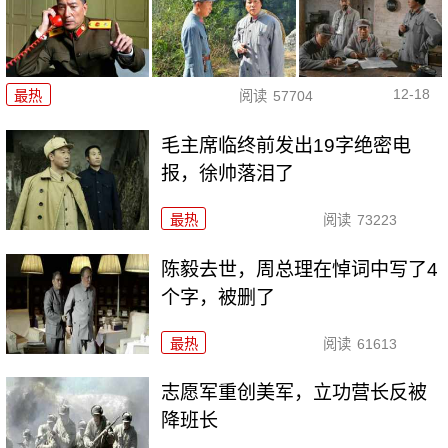
12-18
最热
阅读
57704
毛主席临终前发出19字绝密电
报，徐帅落泪了
最热
阅读
73223
陈毅去世，周总理在悼词中写了4
个字，被删了
最热
阅读
61613
志愿军重创美军，立功营长反被
降班长