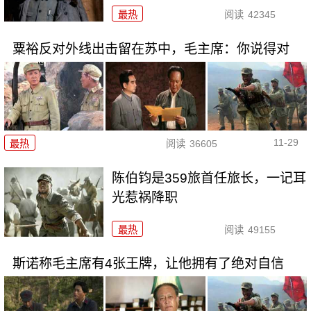
最热
阅读
42345
粟裕反对外线出击留在苏中，毛主席：你说得对
11-29
最热
阅读
36605
陈伯钧是359旅首任旅长，一记耳
光惹祸降职
最热
阅读
49155
斯诺称毛主席有4张王牌，让他拥有了绝对自信