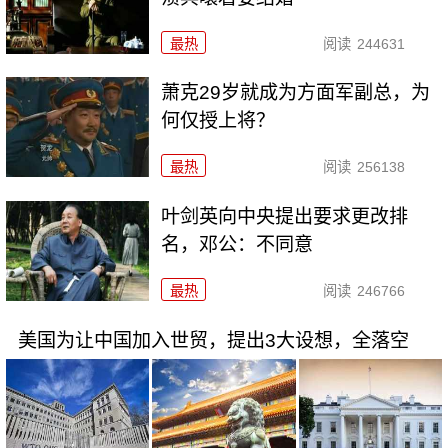
最热
阅读
244631
萧克29岁就成为方面军副总，为
何仅授上将？
最热
阅读
256138
叶剑英向中央提出要求更改排
名，邓公：不同意
最热
阅读
246766
美国为让中国加入世贸，提出3大设想，全落空