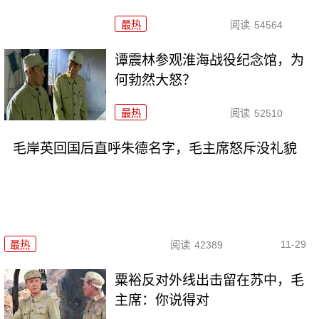
最热
阅读
54564
谭震林参观淮海战役纪念馆，为
何勃然大怒？
最热
阅读
52510
毛岸英回国后直呼朱德名字，毛主席怒斥没礼貌
11-29
最热
阅读
42389
粟裕反对外线出击留在苏中，毛
主席：你说得对