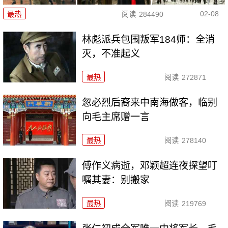
02-08
最热
阅读
284490
林彪派兵包围叛军184师：全消
灭，不准起义
最热
阅读
272871
忽必烈后裔来中南海做客，临别
向毛主席赠一言
最热
阅读
278140
傅作义病逝，邓颖超连夜探望叮
嘱其妻：别搬家
最热
阅读
219769