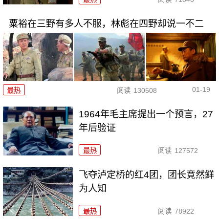
粟裕在三野有多人不服，林彪在四野却说一不二
01-19
最热
阅读
130508
1964年毛主席提出一个预言，27
年后验证
最热
阅读
127572
飞夺泸定桥的红4团，团长竟然鲜
为人知
最热
阅读
78922