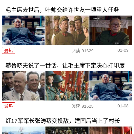
毛主席去世后，叶帅交给许世友一项重大任务
01-09
最热
阅读
91629
赫鲁晓夫说了一番话，让毛主席下定决心打印度
01-08
最热
阅读
91625
红17军军长张涛叛变投敌，建国后当上了村长