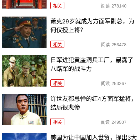
相关
阅读
278140
萧克29岁就成为方面军副总，为
何仅授上将？
相关
阅读
256478
日军进犯黄崖洞兵工厂，暴露了
八路军的战斗力
相关
阅读
253267
许世友都忌惮的红4方面军猛将，
结局很悲惨
相关
阅读
249507
美国为让中国加入世贸，提出3大