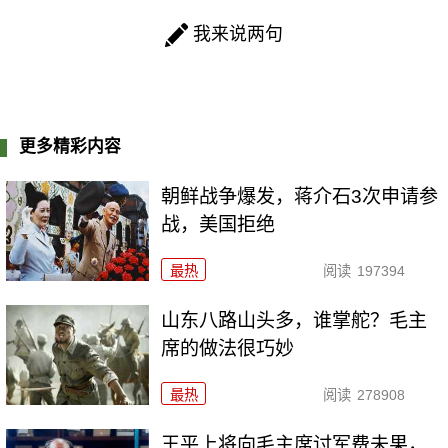
我来说两句
更多精彩内容
朝鲜战争爆发，蒋介石3次申请参
战，美国拒绝
最热
阅读
197394
山东八路山头多，谁掌舵？毛主
席的做法很巧妙
最热
阅读
278908
王平上将向毛主席讨军费未果，