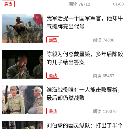
01-03
最热
阅读
76712
我军活捉一个国军军官，他却牛
气摊牌亮出代号
最热
阅读
74886
陈毅为何总戴墨镜，多年后陈毅
的儿子给出答案
最热
阅读
65457
淮海战役唯有一人能击败粟裕，
最后却仍然战败
最热
阅读
110070
刘伯承的幽灵纵队：打出了半个