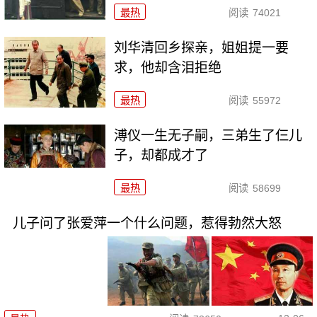
最热
阅读
74021
刘华清回乡探亲，姐姐提一要
求，他却含泪拒绝
最热
阅读
55972
溥仪一生无子嗣，三弟生了仨儿
子，却都成才了
最热
阅读
58699
儿子问了张爱萍一个什么问题，惹得勃然大怒