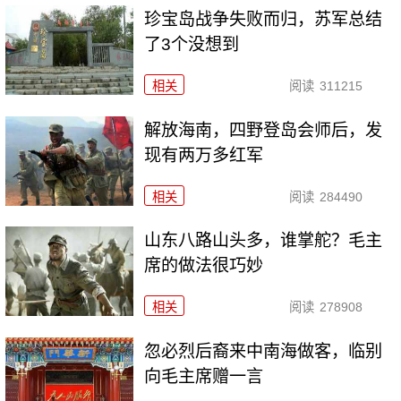
珍宝岛战争失败而归，苏军总结
了3个没想到
相关
阅读
311215
解放海南，四野登岛会师后，发
现有两万多红军
相关
阅读
284490
山东八路山头多，谁掌舵？毛主
席的做法很巧妙
相关
阅读
278908
忽必烈后裔来中南海做客，临别
向毛主席赠一言