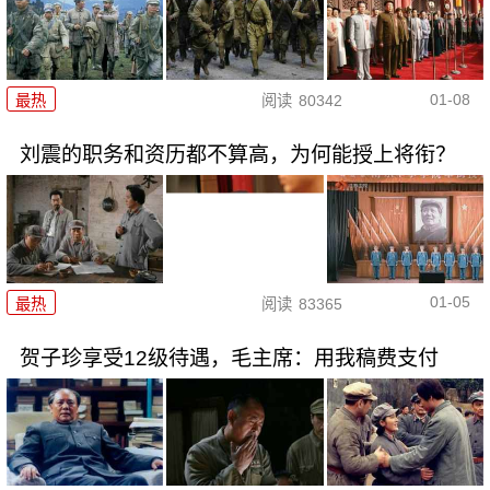
01-08
最热
阅读
80342
刘震的职务和资历都不算高，为何能授上将衔？
01-05
最热
阅读
83365
贺子珍享受12级待遇，毛主席：用我稿费支付