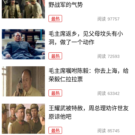
野战军的气势
最热
阅读
97757
毛主席返乡，见父母坟头有小
洞，做了一个动作
最热
阅读
72593
毛主席嘱咐陈毅：你去上海，给
荣毅仁拉拉票
最热
阅读
63342
王耀武被特赦，周总理劝许世友
原谅他吧
最热
阅读
85745