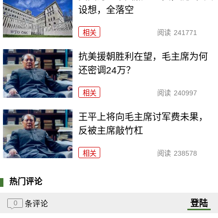
设想，全落空
相关
阅读
241771
抗美援朝胜利在望，毛主席为何
还密调24万？
相关
阅读
240997
王平上将向毛主席讨军费未果，
反被主席敲竹杠
相关
阅读
238578
热门评论
登陆
0
条评论