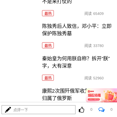
不是来打仗的
最热
阅读
65409
陈独秀后人致信，邓小平：立即
保护陈独秀墓
最热
阅读
33780
秦始皇为何用朕自称？拆开“朕”
字，大有深意
最热
阅读
52960
康熙2次围歼俄军收复雅克萨城，
归属了俄罗斯
0
0
点评一下
最热
阅读
46321