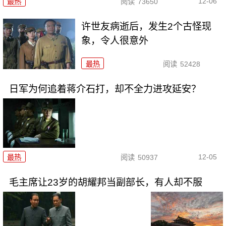
12-06
最热
阅读
73650
许世友病逝后，发生2个古怪现
象，令人很意外
最热
阅读
52428
日军为何追着蒋介石打，却不全力进攻延安？
12-05
最热
阅读
50937
毛主席让23岁的胡耀邦当副部长，有人却不服