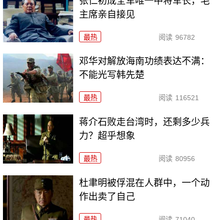
张仁初成全军唯一中将军长，毛
主席亲自接见
最热
阅读
96782
邓华对解放海南功绩表达不满：
不能光写韩先楚
最热
阅读
116521
蒋介石败走台湾时，还剩多少兵
力？超乎想象
最热
阅读
80956
杜聿明被俘混在人群中，一个动
作出卖了自己
最热
阅读
71040