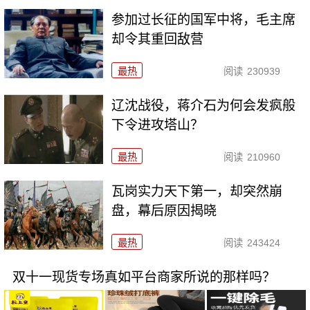
参加过长征的国军中将，毛主席
却令其重回敌营
最热
阅读
230939
辽沈战役，蒋介石为何会发疯般
下令进攻塔山？
最热
阅读
210960
瓦岗实力天下第一，却突然崩
盘，幕后原因揭晓
最热
阅读
243424
双十一现货专场真如平台商家所说的那样吗？