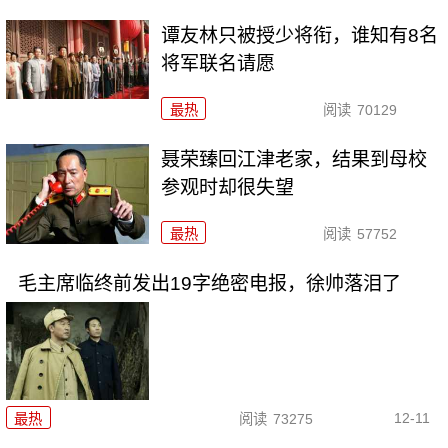
谭友林只被授少将衔，谁知有8名
将军联名请愿
最热
阅读
70129
聂荣臻回江津老家，结果到母校
参观时却很失望
最热
阅读
57752
毛主席临终前发出19字绝密电报，徐帅落泪了
12-11
最热
阅读
73275