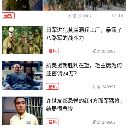
04-16
最热
阅读
269907
日军进犯黄崖洞兵工厂，暴露了
八路军的战斗力
最热
阅读
253267
抗美援朝胜利在望，毛主席为何
还密调24万？
最热
阅读
240997
许世友都忌惮的红4方面军猛将，
结局很悲惨
最热
阅读
249507