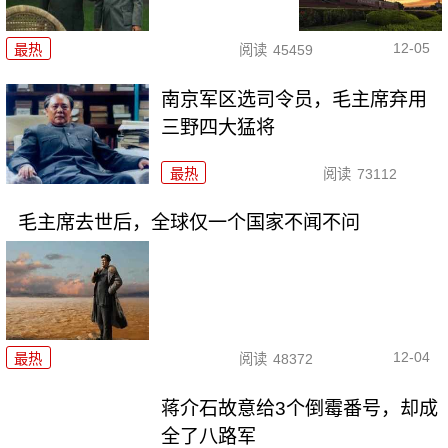
12-05
最热
阅读
45459
南京军区选司令员，毛主席弃用
三野四大猛将
最热
阅读
73112
毛主席去世后，全球仅一个国家不闻不问
12-04
最热
阅读
48372
蒋介石故意给3个倒霉番号，却成
全了八路军