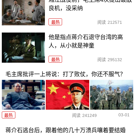
良机，没采纳
最热
阅读
212571
他是指点蒋介石退守台湾的高
人，从小就是神童
最热
阅读
295132
毛主席批评一上将说：打了败仗，你还不服气？
03-01
最热
阅读
241249
蒋介石逃台后，跟着他的几十万溃兵嚷着要结婚