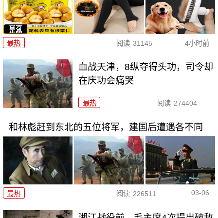
最热
阅读
31145
4小时前
血战天津，8纵夺得头功，司令却
在庆功会痛哭
最热
阅读
274404
和林彪赶到东北的五位将军，建国后遭遇各不同
03-06
最热
阅读
226511
湘江战役前，毛主席4次提出破敌