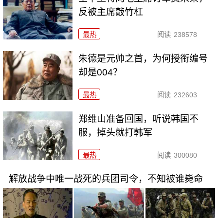
反被主席敲竹杠
最热
阅读
238578
朱德是元帅之首，为何授衔编号
却是004？
最热
阅读
232603
郑维山准备回国，听说韩国不
服，掉头就打韩军
最热
阅读
300080
解放战争中唯一战死的兵团司令，不知被谁毙命