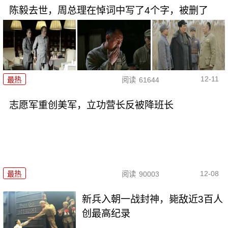
陈毅去世，周总理在悼词中写了4个字，被删了
12-11
最热
阅读
61644
志愿军重创美军，立功营长反被降班长
12-08
最热
阅读
90003
新兵入朝一战封神，毙敌近3百人
创最高纪录