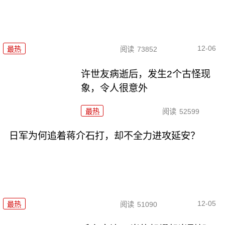
12-06
最热
阅读
73852
许世友病逝后，发生2个古怪现
象，令人很意外
最热
阅读
52599
日军为何追着蒋介石打，却不全力进攻延安？
12-05
最热
阅读
51090