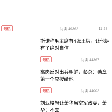
11-28
最热
阅读
49362
斯诺称毛主席有4张王牌，让他拥
有了绝对自信
最热
阅读
44367
高岗反对出兵朝鲜，彭总：勋章
第一个应授给他
最热
阅读
44002
刘亚楼想让萧华当空军政委，萧
华：不去