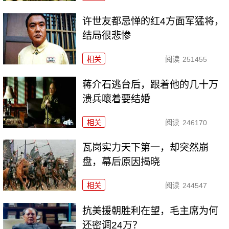
许世友都忌惮的红4方面军猛将，
结局很悲惨
相关
阅读
251455
蒋介石逃台后，跟着他的几十万
溃兵嚷着要结婚
相关
阅读
246170
瓦岗实力天下第一，却突然崩
盘，幕后原因揭晓
相关
阅读
244547
抗美援朝胜利在望，毛主席为何
还密调24万？