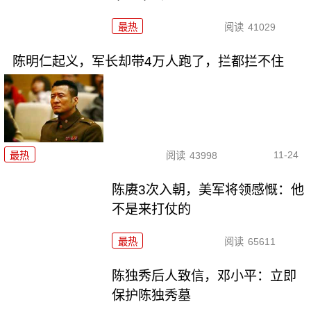
最热
阅读
41029
陈明仁起义，军长却带4万人跑了，拦都拦不住
11-24
最热
阅读
43998
陈赓3次入朝，美军将领感慨：他
不是来打仗的
最热
阅读
65611
陈独秀后人致信，邓小平：立即
保护陈独秀墓