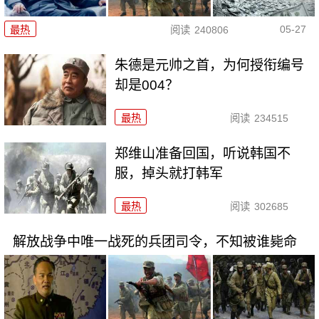
05-27
最热
阅读
240806
朱德是元帅之首，为何授衔编号
却是004？
最热
阅读
234515
郑维山准备回国，听说韩国不
服，掉头就打韩军
最热
阅读
302685
解放战争中唯一战死的兵团司令，不知被谁毙命