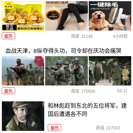
最热
阅读
31145
4小时前
血战天津，8纵夺得头功，司令却在庆功会痛哭
03-11
最热
阅读
275556
和林彪赶到东北的五位将军，建
国后遭遇各不同
最热
阅读
227553