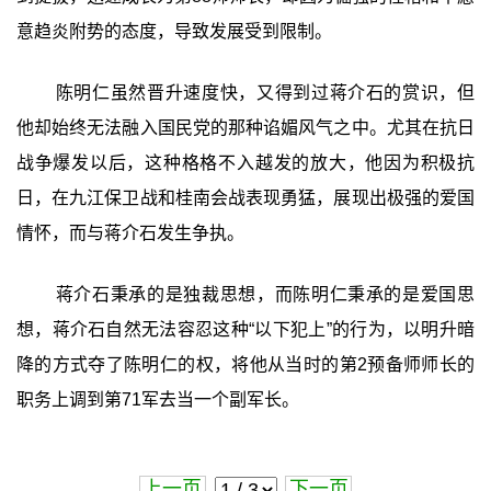
意趋炎附势的态度，导致发展受到限制。
陈明仁虽然晋升速度快，又得到过蒋介石的赏识，但
他却始终无法融入国民党的那种谄媚风气之中。尤其在抗日
战争爆发以后，这种格格不入越发的放大，他因为积极抗
日，在九江保卫战和桂南会战表现勇猛，展现出极强的爱国
情怀，而与蒋介石发生争执。
蒋介石秉承的是独裁思想，而陈明仁秉承的是爱国思
想，蒋介石自然无法容忍这种“以下犯上”的行为，以明升暗
降的方式夺了陈明仁的权，将他从当时的第2预备师师长的
职务上调到第71军去当一个副军长。
上一页
下一页