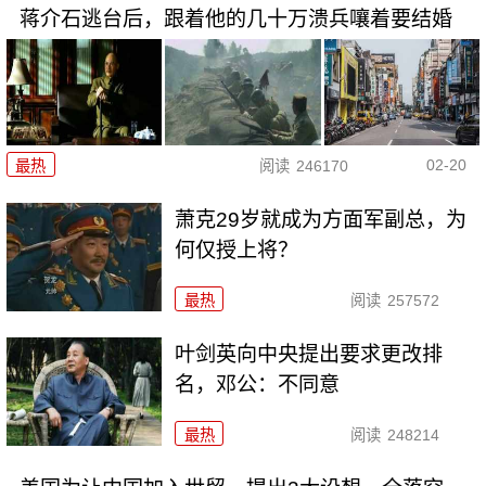
蒋介石逃台后，跟着他的几十万溃兵嚷着要结婚
02-20
最热
阅读
246170
萧克29岁就成为方面军副总，为
何仅授上将？
最热
阅读
257572
叶剑英向中央提出要求更改排
名，邓公：不同意
最热
阅读
248214