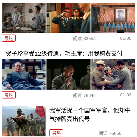
01-05
最热
阅读
83554
贺子珍享受12级待遇，毛主席：用我稿费支付
01-03
最热
阅读
76848
我军活捉一个国军军官，他却牛
气摊牌亮出代号
最热
阅读
75050