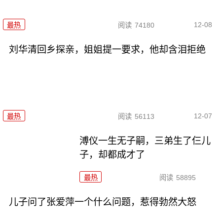
12-08
最热
阅读
74180
刘华清回乡探亲，姐姐提一要求，他却含泪拒绝
12-07
最热
阅读
56113
溥仪一生无子嗣，三弟生了仨儿
子，却都成才了
最热
阅读
58895
儿子问了张爱萍一个什么问题，惹得勃然大怒