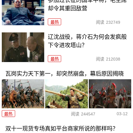
参加过长征的国军中将，毛主席
却令其重回敌营
最热
阅读
232749
辽沈战役，蒋介石为何会发疯般
下令进攻塔山？
最热
阅读
212038
瓦岗实力天下第一，却突然崩盘，幕后原因揭晓
03-12
最热
阅读
244547
双十一现货专场真如平台商家所说的那样吗？