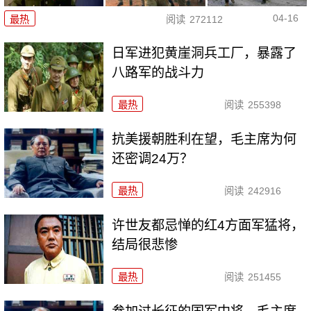
04-16
最热
阅读
272112
日军进犯黄崖洞兵工厂，暴露了
八路军的战斗力
最热
阅读
255398
抗美援朝胜利在望，毛主席为何
还密调24万？
最热
阅读
242916
许世友都忌惮的红4方面军猛将，
结局很悲惨
最热
阅读
251455