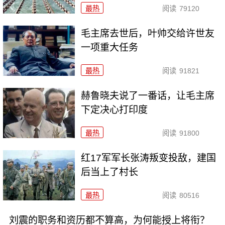
最热
阅读
79120
毛主席去世后，叶帅交给许世友
一项重大任务
最热
阅读
91821
赫鲁晓夫说了一番话，让毛主席
下定决心打印度
最热
阅读
91800
红17军军长张涛叛变投敌，建国
后当上了村长
最热
阅读
80516
刘震的职务和资历都不算高，为何能授上将衔？