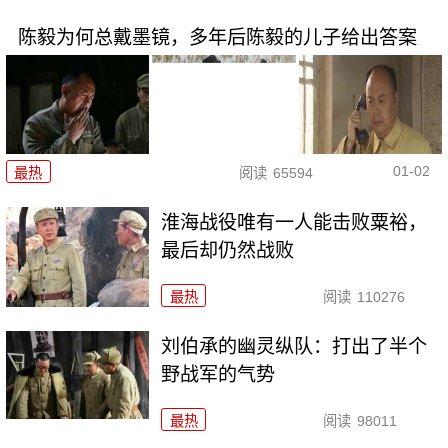
陈毅为何总戴墨镜，多年后陈毅的儿子给出答案
01-02
最热
阅读
65594
淮海战役唯有一人能击败粟裕，
最后却仍然战败
最热
阅读
110276
刘伯承的幽灵纵队：打出了半个
野战军的气势
最热
阅读
98011