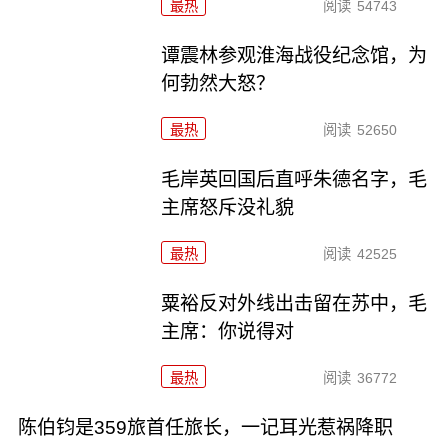
最热
阅读
54743
谭震林参观淮海战役纪念馆，为
何勃然大怒？
最热
阅读
52650
毛岸英回国后直呼朱德名字，毛
主席怒斥没礼貌
最热
阅读
42525
粟裕反对外线出击留在苏中，毛
主席：你说得对
最热
阅读
36772
陈伯钧是359旅首任旅长，一记耳光惹祸降职