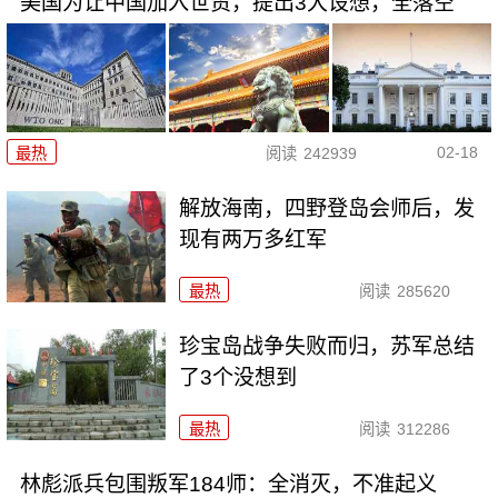
美国为让中国加入世贸，提出3大设想，全落空
02-18
最热
阅读
242939
解放海南，四野登岛会师后，发
现有两万多红军
最热
阅读
285620
珍宝岛战争失败而归，苏军总结
了3个没想到
最热
阅读
312286
林彪派兵包围叛军184师：全消灭，不准起义