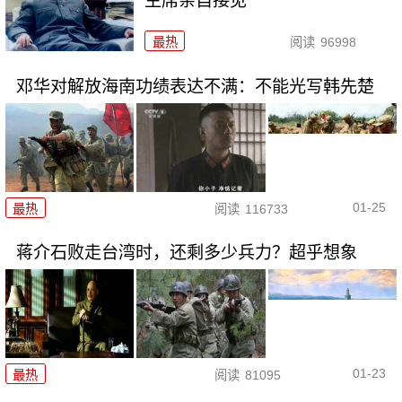
主席亲自接见
最热
阅读
96998
邓华对解放海南功绩表达不满：不能光写韩先楚
01-25
最热
阅读
116733
蒋介石败走台湾时，还剩多少兵力？超乎想象
01-23
最热
阅读
81095