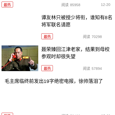
12-20
最热
阅读
85958
谭友林只被授少将衔，谁知有8名
将军联名请愿
最热
阅读
70298
聂荣臻回江津老家，结果到母校
参观时却很失望
最热
阅读
57894
毛主席临终前发出19字绝密电报，徐帅落泪了