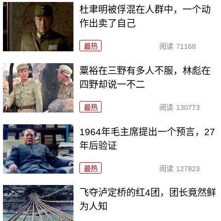
杜聿明被俘混在人群中，一个动
作出卖了自己
最热
阅读
71168
粟裕在三野有多人不服，林彪在
四野却说一不二
最热
阅读
130773
1964年毛主席提出一个预言，27
年后验证
最热
阅读
127823
飞夺泸定桥的红4团，团长竟然鲜
为人知