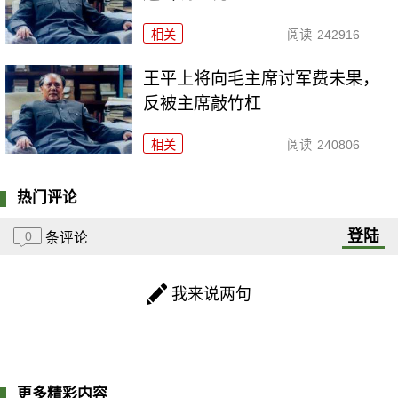
相关
阅读
242916
王平上将向毛主席讨军费未果，
反被主席敲竹杠
相关
阅读
240806
热门评论
登陆
0
条评论
我来说两句
更多精彩内容