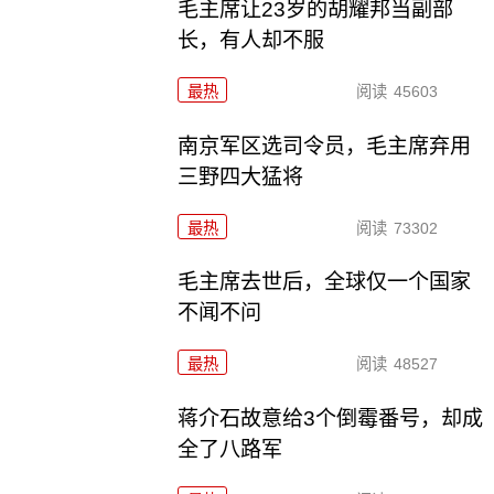
毛主席让23岁的胡耀邦当副部
长，有人却不服
最热
阅读
45603
南京军区选司令员，毛主席弃用
三野四大猛将
最热
阅读
73302
毛主席去世后，全球仅一个国家
不闻不问
最热
阅读
48527
蒋介石故意给3个倒霉番号，却成
全了八路军