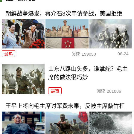
朝鲜战争爆发，蒋介石3次申请参战，美国拒绝
06-24
最热
阅读
199050
山东八路山头多，谁掌舵？毛主
席的做法很巧妙
最热
阅读
281086
王平上将向毛主席讨军费未果，反被主席敲竹杠