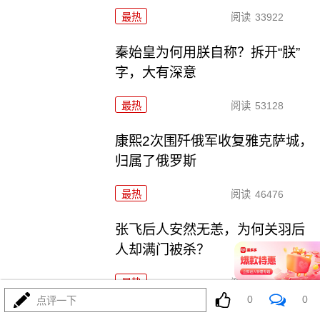
最热
阅读
33922
秦始皇为何用朕自称？拆开“朕”
字，大有深意
最热
阅读
53128
康熙2次围歼俄军收复雅克萨城，
归属了俄罗斯
最热
阅读
46476
张飞后人安然无恙，为何关羽后
人却满门被杀？
最热
阅读
38551
0
0
点评一下
孙殿英被俘，司令想起他曾盗过