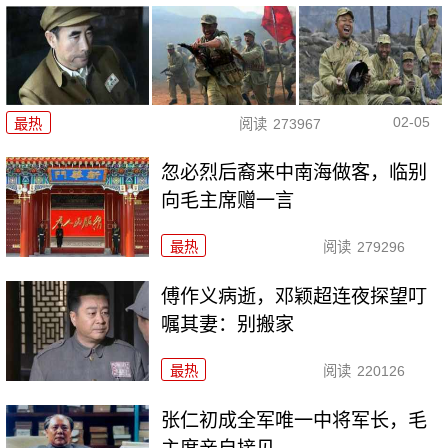
02-05
最热
阅读
273967
忽必烈后裔来中南海做客，临别
向毛主席赠一言
最热
阅读
279296
傅作义病逝，邓颖超连夜探望叮
嘱其妻：别搬家
最热
阅读
220126
张仁初成全军唯一中将军长，毛