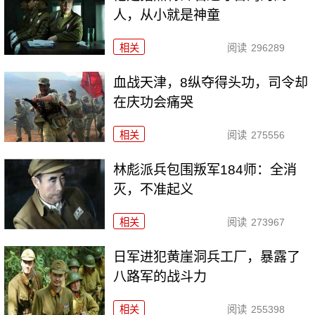
人，从小就是神童
相关
阅读
296289
血战天津，8纵夺得头功，司令却
在庆功会痛哭
相关
阅读
275556
林彪派兵包围叛军184师：全消
灭，不准起义
相关
阅读
273967
日军进犯黄崖洞兵工厂，暴露了
八路军的战斗力
相关
阅读
255398