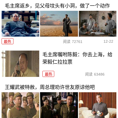
毛主席返乡，见父母坟头有小洞，做了一个动作
12-22
最热
阅读
72761
毛主席嘱咐陈毅：你去上海，给
荣毅仁拉拉票
最热
阅读
63486
王耀武被特赦，周总理劝许世友原谅他吧