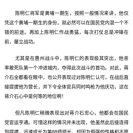
陈明仁将军是黄埔一期生，按照一般情况来讲，他仅
凭这个黄埔一期生的身份，就必然可以在国民党内混一个不
错的前途。再加上陈明仁作战勇猛，每次打仗总是冲锋在
前，屡立战功。
尤其是在惠州战斗中，陈明仁的表现极其突出，他亲
率敢死队第一个冲进城内，夺得此次战斗的首功。对此，蒋
介石全都看在眼中，也公开表现过对陈明仁认可，在战后直
接提拔他为营长，并下令全体官兵同时鸣枪为他庆功，这在
蒋介石心中是何等的地位啊！
但凡陈明仁稍微表现出对蒋介石忠心，他都会在国民
党官运亨通。可惜这样的情况并未出现，他虽然此后接连得
到提拔，迅速成长为第88师师长，却因为倔强的性格和不愿