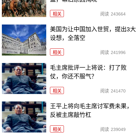
相关
阅读
243664
美国为让中国加入世贸，提出3大
设想，全落空
相关
阅读
241996
毛主席批评一上将说：打了败
仗，你还不服气？
相关
阅读
241470
王平上将向毛主席讨军费未果，
反被主席敲竹杠
相关
阅读
239049