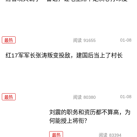
01-08
最热
阅读
91655
红17军军长张涛叛变投敌，建国后当上了村长
01-08
最热
阅读
80380
刘震的职务和资历都不算高，为
何能授上将衔？
最热
阅读
83394