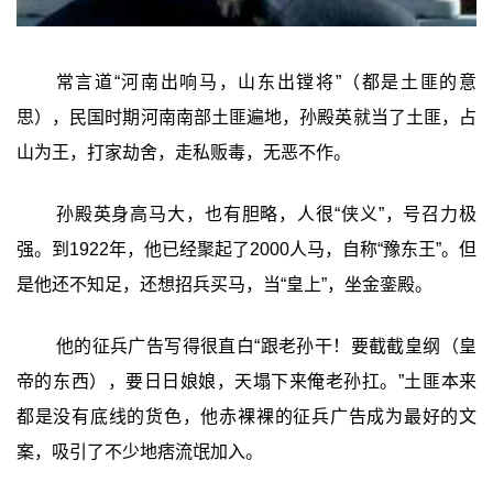
常言道“河南出响马，山东出镗将”（都是土匪的意
思），民国时期河南南部土匪遍地，孙殿英就当了土匪，占
山为王，打家劫舍，走私贩毒，无恶不作。
孙殿英身高马大，也有胆略，人很“侠义”，号召力极
强。到1922年，他已经聚起了2000人马，自称“豫东王”。但
是他还不知足，还想招兵买马，当“皇上”，坐金銮殿。
他的征兵广告写得很直白“跟老孙干！要截截皇纲（皇
帝的东西），要日日娘娘，天塌下来俺老孙扛。”土匪本来
都是没有底线的货色，他赤裸裸的征兵广告成为最好的文
案，吸引了不少地痞流氓加入。