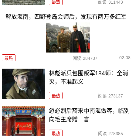
最热
阅读
311443
解放海南，四野登岛会师后，发现有两万多红军
02-08
最热
阅读
284737
林彪派兵包围叛军184师：全消
灭，不准起义
最热
阅读
273137
忽必烈后裔来中南海做客，临别
向毛主席赠一言
最热
阅读
278385