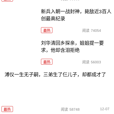
新兵入朝一战封神，毙敌近3百人
创最高纪录
最热
阅读
74054
刘华清回乡探亲，姐姐提一要
求，他却含泪拒绝
最热
阅读
56003
溥仪一生无子嗣，三弟生了仨儿子，却都成才了
12-07
最热
阅读
58748