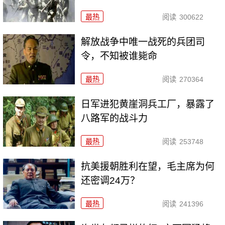
最热
阅读
300622
解放战争中唯一战死的兵团司
令，不知被谁毙命
最热
阅读
270364
日军进犯黄崖洞兵工厂，暴露了
八路军的战斗力
最热
阅读
253748
抗美援朝胜利在望，毛主席为何
还密调24万？
最热
阅读
241396