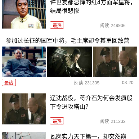
许世友都忌惮的红4方面军猛将，
结局很悲惨
最热
阅读
249936
参加过长征的国军中将，毛主席却令其重回敌营
03-20
最热
阅读
231305
辽沈战役，蒋介石为何会发疯般
下令进攻塔山？
最热
阅读
211232
瓦岗实力天下第一，却突然崩