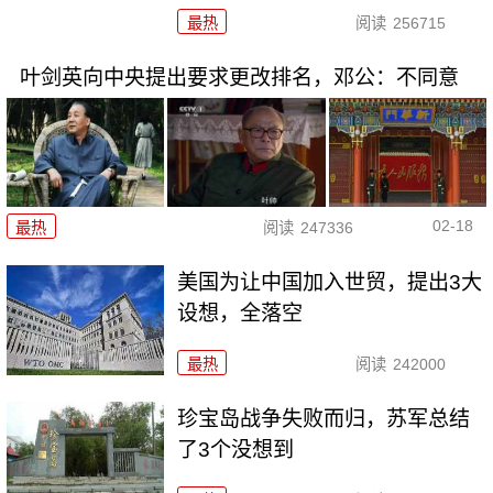
最热
阅读
256715
叶剑英向中央提出要求更改排名，邓公：不同意
02-18
最热
阅读
247336
美国为让中国加入世贸，提出3大
设想，全落空
最热
阅读
242000
珍宝岛战争失败而归，苏军总结
了3个没想到