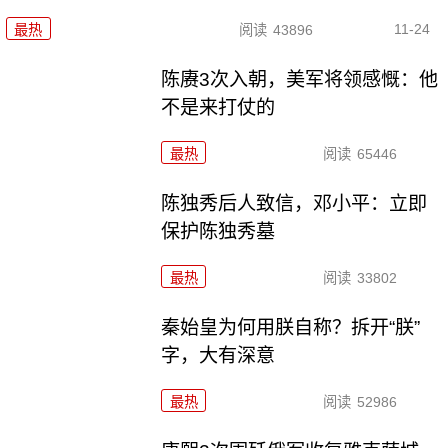
11-24
最热
阅读
43896
陈赓3次入朝，美军将领感慨：他
不是来打仗的
最热
阅读
65446
陈独秀后人致信，邓小平：立即
保护陈独秀墓
最热
阅读
33802
秦始皇为何用朕自称？拆开“朕”
字，大有深意
最热
阅读
52986