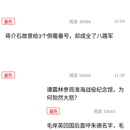
12-04
最热
阅读
48394
蒋介石故意给3个倒霉番号，却成全了八路军
11-30
最热
阅读
54604
谭震林参观淮海战役纪念馆，为
何勃然大怒？
最热
阅读
52543
毛岸英回国后直呼朱德名字，毛