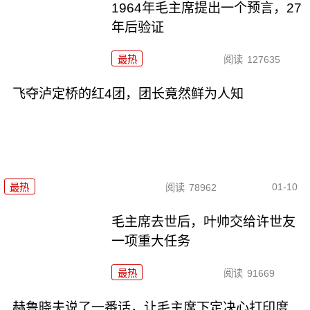
1964年毛主席提出一个预言，27
年后验证
最热
阅读
127635
飞夺泸定桥的红4团，团长竟然鲜为人知
01-10
最热
阅读
78962
毛主席去世后，叶帅交给许世友
一项重大任务
最热
阅读
91669
赫鲁晓夫说了一番话，让毛主席下定决心打印度