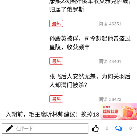
康熙2次围歼俄军收复雅克萨城，
归属了俄罗斯
最热
阅读
46351
孙殿英被俘，司令想起他曾盗过
皇陵，收获颇丰
最热
阅读
44401
张飞后人安然无恙，为何关羽后
人却满门被杀？
最热
阅读
38423
入朝前，毛主席听林帅建议：换掉13兵团主将
0
0
点评一下