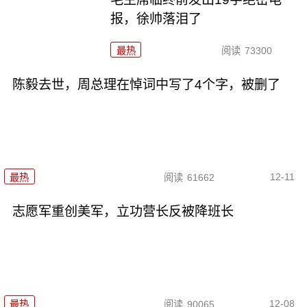
报，徐帅落泪了
最热
阅读
73300
陈毅去世，周总理在悼词中写了4个字，被删了
12-11
最热
阅读
61662
志愿军重创美军，立功营长反被降班长
12-08
最热
阅读
90065