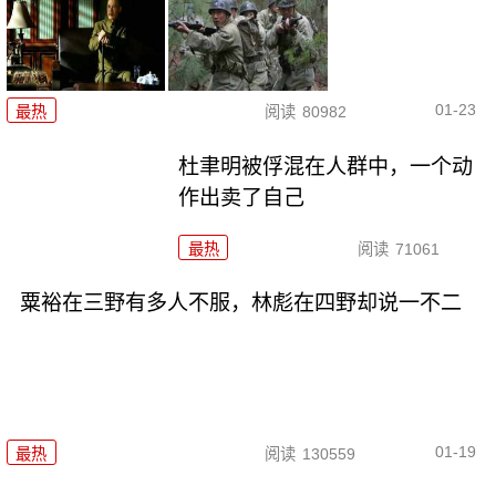
01-23
最热
阅读
80982
杜聿明被俘混在人群中，一个动
作出卖了自己
最热
阅读
71061
粟裕在三野有多人不服，林彪在四野却说一不二
01-19
最热
阅读
130559