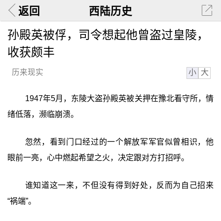
返回
西陆历史
孙殿英被俘，司令想起他曾盗过皇陵，
收获颇丰
小
大
历来现实
1947年5月，东陵大盗孙殿英被关押在豫北看守所，情
绪低落，濒临崩溃。
忽然，看到门口经过的一个解放军军官似曾相识，他
眼前一亮，心中燃起希望之火，决定跟对方打招呼。
谁知道这一来，不但没有得到好处，反而为自己招来
“祸端”。