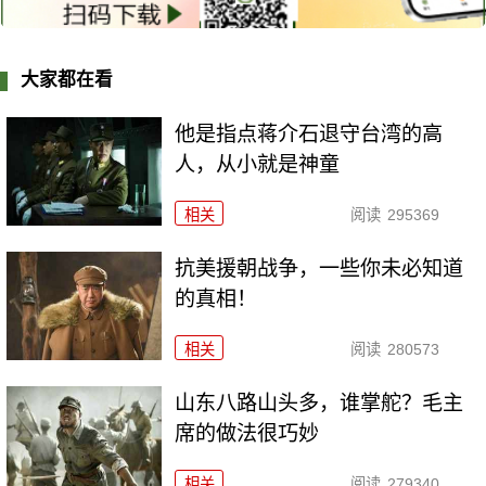
大家都在看
他是指点蒋介石退守台湾的高
人，从小就是神童
相关
阅读
295369
抗美援朝战争，一些你未必知道
的真相！
相关
阅读
280573
山东八路山头多，谁掌舵？毛主
席的做法很巧妙
相关
阅读
279340