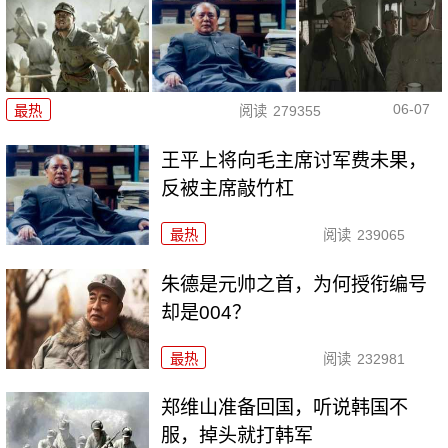
06-07
最热
阅读
279355
王平上将向毛主席讨军费未果，
反被主席敲竹杠
最热
阅读
239065
朱德是元帅之首，为何授衔编号
却是004？
最热
阅读
232981
郑维山准备回国，听说韩国不
服，掉头就打韩军