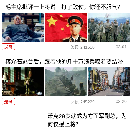
毛主席批评一上将说：打了败仗，你还不服气？
03-01
最热
阅读
241510
蒋介石逃台后，跟着他的几十万溃兵嚷着要结婚
02-20
最热
阅读
245229
萧克29岁就成为方面军副总，为
何仅授上将？