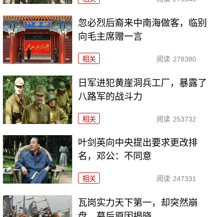
忽必烈后裔来中南海做客，临别
向毛主席赠一言
相关
阅读
278380
日军进犯黄崖洞兵工厂，暴露了
八路军的战斗力
相关
阅读
253732
叶剑英向中央提出要求更改排
名，邓公：不同意
相关
阅读
247331
瓦岗实力天下第一，却突然崩
盘，幕后原因揭晓