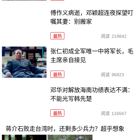
傅作义病逝，邓颖超连夜探望叮
嘱其妻：别搬家
最热
阅读
219842
张仁初成全军唯一中将军长，毛
主席亲自接见
最热
阅读
96823
邓华对解放海南功绩表达不满：
不能光写韩先楚
最热
阅读
116567
蒋介石败走台湾时，还剩多少兵力？超乎想象