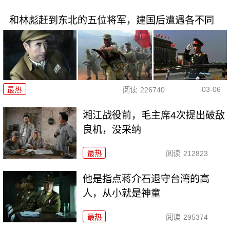
和林彪赶到东北的五位将军，建国后遭遇各不同
03-06
最热
阅读
226740
湘江战役前，毛主席4次提出破敌
良机，没采纳
最热
阅读
212823
他是指点蒋介石退守台湾的高
人，从小就是神童
最热
阅读
295374