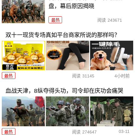
盘，幕后原因揭晓
最热
阅读
243671
双十一现货专场真如平台商家所说的那样吗？
最热
阅读
31145
4小时前
血战天津，8纵夺得头功，司令却在庆功会痛哭
03-11
最热
阅读
274647