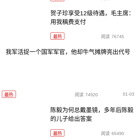
贺子珍享受12级待遇，毛主席：
用我稿费支付
最热
阅读
76745
我军活捉一个国军军官，他却牛气摊牌亮出代号
01-03
最热
阅读
74920
陈毅为何总戴墨镜，多年后陈毅
的儿子给出答案
最热
阅读
65490