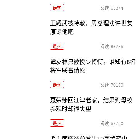
最热
阅读
63374
王耀武被特赦，周总理劝许世友
原谅他吧
最热
阅读
85785
谭友林只被授少将衔，谁知有8名
将军联名请愿
最热
阅读
70169
聂荣臻回江津老家，结果到母校
参观时却很失望
最热
阅读
57780
毛主席临终前发出19字绝密电