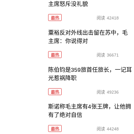
主席怒斥没礼貌
最热
阅读
42418
粟裕反对外线出击留在苏中，毛
主席：你说得对
最热
阅读
36671
陈伯钧是359旅首任旅长，一记耳
光惹祸降职
最热
阅读
49236
斯诺称毛主席有4张王牌，让他拥
有了绝对自信
最热
阅读
44248