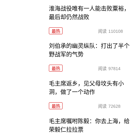
淮海战役唯有一人能击败粟裕，
最后却仍然战败
最热
阅读
110108
刘伯承的幽灵纵队：打出了半个
野战军的气势
最热
阅读
97814
毛主席返乡，见父母坟头有小
洞，做了一个动作
最热
阅读
72628
毛主席嘱咐陈毅：你去上海，给
荣毅仁拉拉票