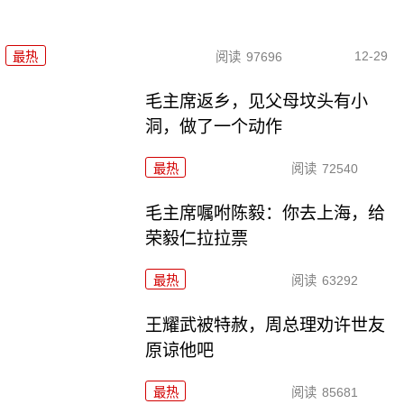
12-29
最热
阅读
97696
毛主席返乡，见父母坟头有小
洞，做了一个动作
最热
阅读
72540
毛主席嘱咐陈毅：你去上海，给
荣毅仁拉拉票
最热
阅读
63292
王耀武被特赦，周总理劝许世友
原谅他吧
最热
阅读
85681