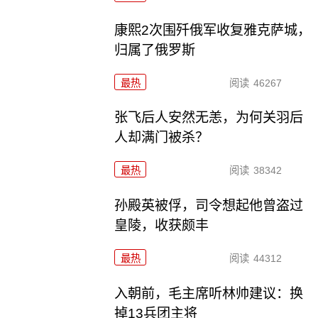
康熙2次围歼俄军收复雅克萨城，
归属了俄罗斯
最热
阅读
46267
张飞后人安然无恙，为何关羽后
人却满门被杀？
最热
阅读
38342
孙殿英被俘，司令想起他曾盗过
皇陵，收获颇丰
最热
阅读
44312
入朝前，毛主席听林帅建议：换
掉13兵团主将