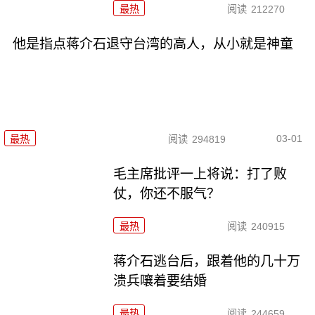
最热
阅读
212270
他是指点蒋介石退守台湾的高人，从小就是神童
03-01
最热
阅读
294819
毛主席批评一上将说：打了败
仗，你还不服气？
最热
阅读
240915
蒋介石逃台后，跟着他的几十万
溃兵嚷着要结婚
最热
阅读
244659