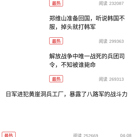
最热
阅读
232087
郑维山准备回国，听说韩国不
服，掉头就打韩军
最热
阅读
299363
解放战争中唯一战死的兵团司
令，不知被谁毙命
最热
阅读
269313
日军进犯黄崖洞兵工厂，暴露了八路军的战斗力
04-08
最热
阅读
252669