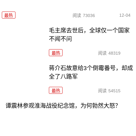
12-04
最热
阅读
73036
毛主席去世后，全球仅一个国家
不闻不问
最热
阅读
48319
蒋介石故意给3个倒霉番号，却成
全了八路军
最热
阅读
54515
谭震林参观淮海战役纪念馆，为何勃然大怒？