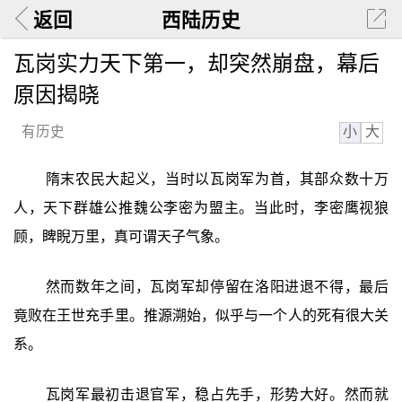
返回
西陆历史
瓦岗实力天下第一，却突然崩盘，幕后
原因揭晓
小
大
有历史
隋末农民大起义，当时以瓦岗军为首，其部众数十万
人，天下群雄公推魏公李密为盟主。当此时，李密鹰视狼
顾，睥睨万里，真可谓天子气象。
然而数年之间，瓦岗军却停留在洛阳进退不得，最后
竟败在王世充手里。推源溯始，似乎与一个人的死有很大关
系。
瓦岗军最初击退官军，稳占先手，形势大好。然而就