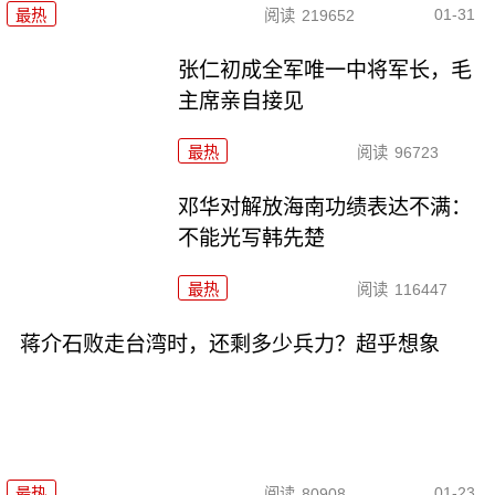
01-31
最热
阅读
219652
张仁初成全军唯一中将军长，毛
主席亲自接见
最热
阅读
96723
邓华对解放海南功绩表达不满：
不能光写韩先楚
最热
阅读
116447
蒋介石败走台湾时，还剩多少兵力？超乎想象
01-23
最热
阅读
80908