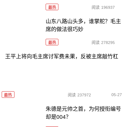
最热
阅读
196937
山东八路山头多，谁掌舵？毛主
席的做法很巧妙
最热
阅读
278295
王平上将向毛主席讨军费未果，反被主席敲竹杠
05-27
最热
阅读
237972
朱德是元帅之首，为何授衔编号
却是004？