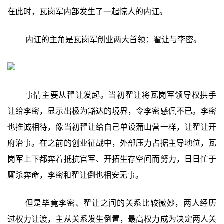
在此时，瓦岗军内部发生了一起惊人的内讧。
内讧的主角是瓦岗军创业两大首领：翟让与李密。
事情主要从翟让发起。当初翟让将瓦岗军领导权拱手
让给李密，显示出极为豁达的境界，令李密感佩不已。李密
也推诚相待，像当初翟让给自己单设蒲山营一样，让翟让开
府治事。在之前的创业征战中，外部压力占据主导地位，瓦
岗军上下都奔着抵抗官军、开拓生存空间而努力，日日忙于
厮杀奔命，李密和翟让倒也相安无事。
但是毕竟李密、翟让之间的关系比较微妙，两人经历
过权力让渡，主从关系发生倒置，最高权力成为决定两人关