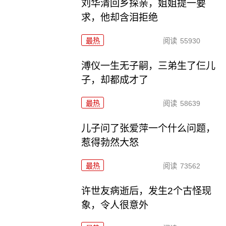
刘华清回乡探亲，姐姐提一要
求，他却含泪拒绝
最热
阅读
55930
溥仪一生无子嗣，三弟生了仨儿
子，却都成才了
最热
阅读
58639
儿子问了张爱萍一个什么问题，
惹得勃然大怒
最热
阅读
73562
许世友病逝后，发生2个古怪现
象，令人很意外