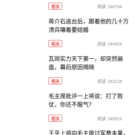
相关
阅读
246794
蒋介石逃台后，跟着他的几十万
溃兵嚷着要结婚
相关
阅读
244659
瓦岗实力天下第一，却突然崩
盘，幕后原因揭晓
相关
阅读
243118
毛主席批评一上将说：打了败
仗，你还不服气？
相关
阅读
240915
王平上将向毛主席讨军费未果，