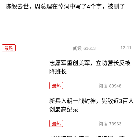
陈毅去世，周总理在悼词中写了4个字，被删了
12-11
最热
阅读
61613
志愿军重创美军，立功营长反被
降班长
最热
阅读
89948
新兵入朝一战封神，毙敌近3百人
创最高纪录
最热
阅读
73963