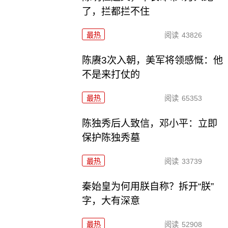
了，拦都拦不住
最热
阅读
43826
陈赓3次入朝，美军将领感慨：他
不是来打仗的
最热
阅读
65353
陈独秀后人致信，邓小平：立即
保护陈独秀墓
最热
阅读
33739
秦始皇为何用朕自称？拆开“朕”
字，大有深意
最热
阅读
52908