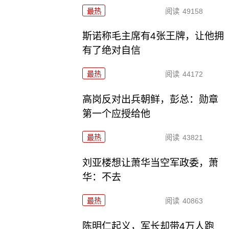
最热
阅读
49158
斯诺称毛主席有4张王牌，让他拥
有了绝对自信
最热
阅读
44172
高岗反对出兵朝鲜，彭总：勋章
第一个应授给他
最热
阅读
43821
刘亚楼想让萧华当空军政委，萧
华：不去
最热
阅读
40863
陈明仁起义，军长却带4万人跑