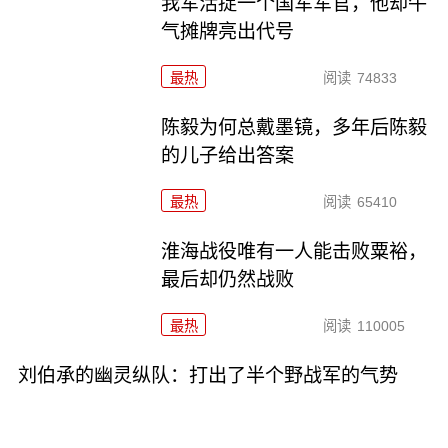
我军活捉一个国军军官，他却牛
气摊牌亮出代号
最热
阅读
74833
陈毅为何总戴墨镜，多年后陈毅
的儿子给出答案
最热
阅读
65410
淮海战役唯有一人能击败粟裕，
最后却仍然战败
最热
阅读
110005
刘伯承的幽灵纵队：打出了半个野战军的气势