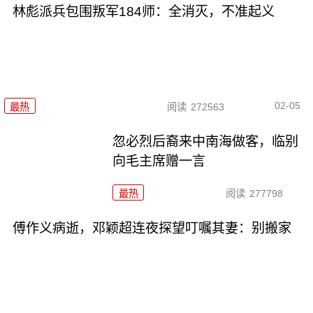
林彪派兵包围叛军184师：全消灭，不准起义
02-05
最热
阅读
272563
忽必烈后裔来中南海做客，临别
向毛主席赠一言
最热
阅读
277798
傅作义病逝，邓颖超连夜探望叮嘱其妻：别搬家