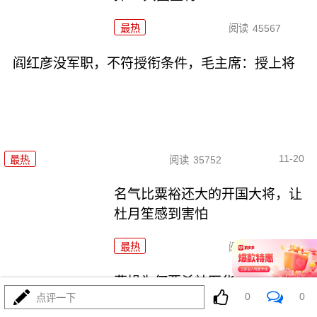
最热
阅读
45567
阎红彦没军职，不符授衔条件，毛主席：授上将
11-20
最热
阅读
35752
名气比粟裕还大的开国大将，让
杜月笙感到害怕
最热
阅读
48495
曹操为何要杀神医华佗？竟然和
0
0
点评一下
神童曹冲有关