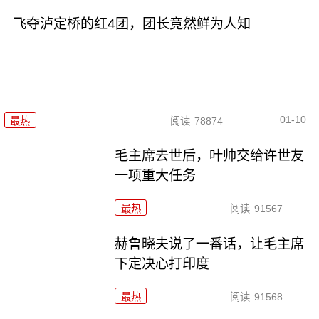
飞夺泸定桥的红4团，团长竟然鲜为人知
01-10
最热
阅读
78874
毛主席去世后，叶帅交给许世友
一项重大任务
最热
阅读
91567
赫鲁晓夫说了一番话，让毛主席
下定决心打印度
最热
阅读
91568