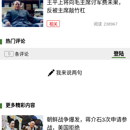
王平上将向毛主席讨军费未果，
反被主席敲竹杠
相关
阅读
238967
热门评论
登陆
0
条评论
我来说两句
更多精彩内容
朝鲜战争爆发，蒋介石3次申请参
战，美国拒绝