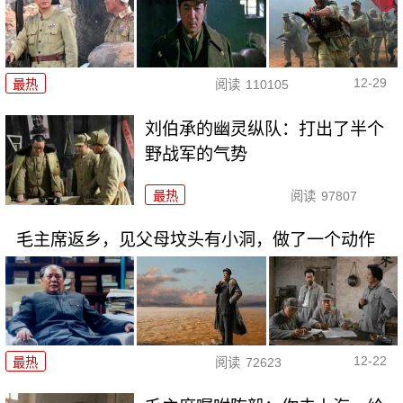
12-29
最热
阅读
110105
刘伯承的幽灵纵队：打出了半个
野战军的气势
最热
阅读
97807
毛主席返乡，见父母坟头有小洞，做了一个动作
12-22
最热
阅读
72623