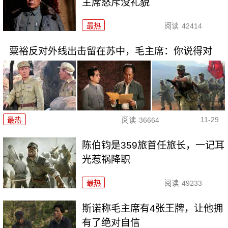
主席怒斥没礼貌
最热
阅读
42414
粟裕反对外线出击留在苏中，毛主席：你说得对
11-29
最热
阅读
36664
陈伯钧是359旅首任旅长，一记耳
光惹祸降职
最热
阅读
49233
斯诺称毛主席有4张王牌，让他拥
有了绝对自信