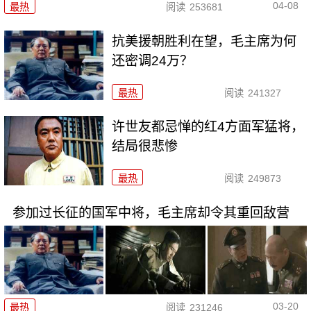
04-08
最热
阅读
253681
抗美援朝胜利在望，毛主席为何
还密调24万？
最热
阅读
241327
许世友都忌惮的红4方面军猛将，
结局很悲惨
最热
阅读
249873
参加过长征的国军中将，毛主席却令其重回敌营
03-20
最热
阅读
231246