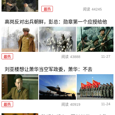
最热
阅读
44245
高岗反对出兵朝鲜，彭总：勋章第一个应授给他
11-27
最热
阅读
43888
刘亚楼想让萧华当空军政委，萧华：不去
11-24
最热
阅读
40919