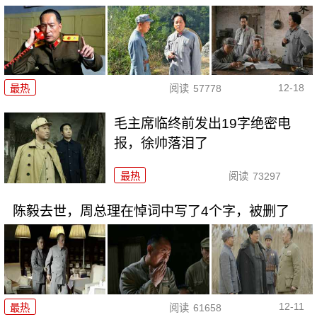
12-18
最热
阅读
57778
毛主席临终前发出19字绝密电
报，徐帅落泪了
最热
阅读
73297
陈毅去世，周总理在悼词中写了4个字，被删了
12-11
最热
阅读
61658