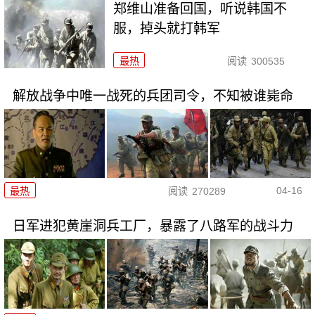
郑维山准备回国，听说韩国不
服，掉头就打韩军
最热
阅读
300535
解放战争中唯一战死的兵团司令，不知被谁毙命
04-16
最热
阅读
270289
日军进犯黄崖洞兵工厂，暴露了八路军的战斗力