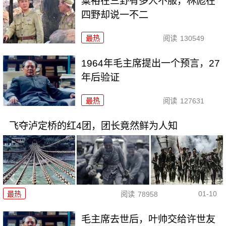
粟裕在三野有多人不服，林彪在
四野却说一不二
最热
阅读
130549
1964年毛主席提出一个预言，27
年后验证
最热
阅读
127631
飞夺泸定桥的红4团，团长竟然鲜为人知
01-10
最热
阅读
78958
毛主席去世后，叶帅交给许世友