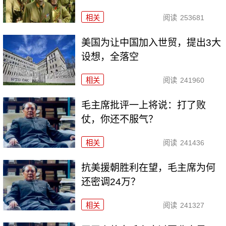
相关
阅读
253681
美国为让中国加入世贸，提出3大
设想，全落空
相关
阅读
241960
毛主席批评一上将说：打了败
仗，你还不服气？
相关
阅读
241436
抗美援朝胜利在望，毛主席为何
还密调24万？
相关
阅读
241327