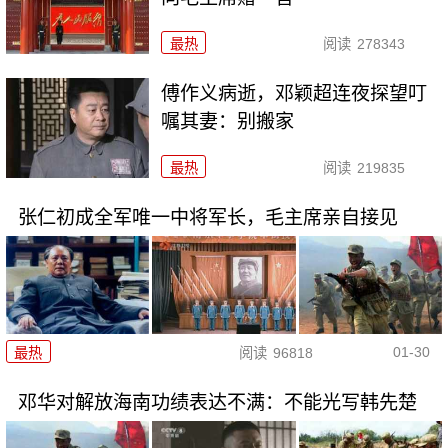
最热
阅读
278343
傅作义病逝，邓颖超连夜探望叮
嘱其妻：别搬家
最热
阅读
219835
张仁初成全军唯一中将军长，毛主席亲自接见
01-30
最热
阅读
96818
邓华对解放海南功绩表达不满：不能光写韩先楚