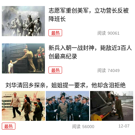
志愿军重创美军，立功营长反被
降班长
最热
阅读
90061
新兵入朝一战封神，毙敌近3百人
创最高纪录
最热
阅读
74049
刘华清回乡探亲，姐姐提一要求，他却含泪拒绝
12-07
最热
阅读
56000