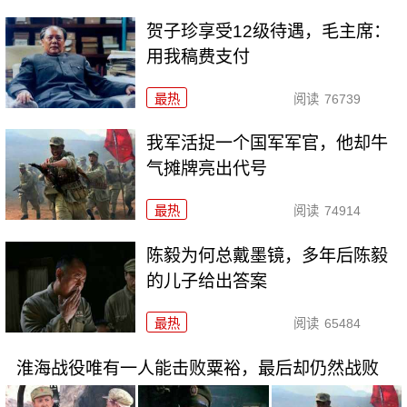
贺子珍享受12级待遇，毛主席：
用我稿费支付
最热
阅读
76739
我军活捉一个国军军官，他却牛
气摊牌亮出代号
最热
阅读
74914
陈毅为何总戴墨镜，多年后陈毅
的儿子给出答案
最热
阅读
65484
淮海战役唯有一人能击败粟裕，最后却仍然战败