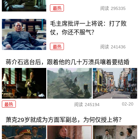
最热
阅读
295335
毛主席批评一上将说：打了败
仗，你还不服气？
最热
阅读
241436
蒋介石逃台后，跟着他的几十万溃兵嚷着要结婚
02-20
最热
阅读
245194
萧克29岁就成为方面军副总，为何仅授上将？