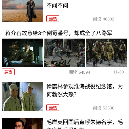
不闻不问
最热
阅读
48392
蒋介石故意给3个倒霉番号，却成全了八路军
11-30
最热
阅读
54594
谭震林参观淮海战役纪念馆，为
何勃然大怒？
最热
阅读
52536
毛岸英回国后直呼朱德名字，毛