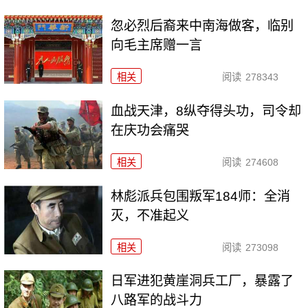
忽必烈后裔来中南海做客，临别
向毛主席赠一言
相关
阅读
278343
血战天津，8纵夺得头功，司令却
在庆功会痛哭
相关
阅读
274608
林彪派兵包围叛军184师：全消
灭，不准起义
相关
阅读
273098
日军进犯黄崖洞兵工厂，暴露了
八路军的战斗力