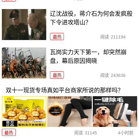
辽沈战役，蒋介石为何会发疯般
下令进攻塔山？
最热
阅读
211194
瓦岗实力天下第一，却突然崩
盘，幕后原因揭晓
最热
阅读
243636
双十一现货专场真如平台商家所说的那样吗？
最热
阅读
31145
4小时前