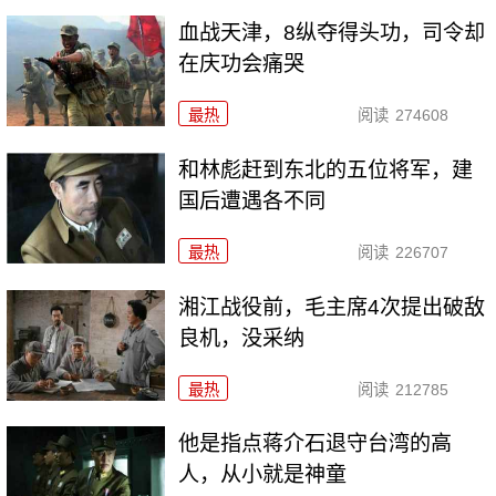
血战天津，8纵夺得头功，司令却
在庆功会痛哭
最热
阅读
274608
和林彪赶到东北的五位将军，建
国后遭遇各不同
最热
阅读
226707
湘江战役前，毛主席4次提出破敌
良机，没采纳
最热
阅读
212785
他是指点蒋介石退守台湾的高
人，从小就是神童