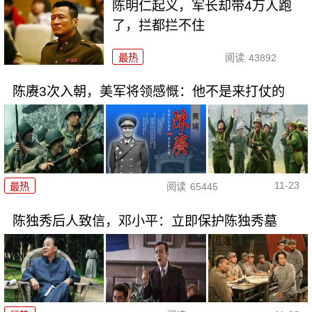
陈明仁起义，军长却带4万人跑
了，拦都拦不住
最热
阅读
43892
陈赓3次入朝，美军将领感慨：他不是来打仗的
11-23
最热
阅读
65445
陈独秀后人致信，邓小平：立即保护陈独秀墓