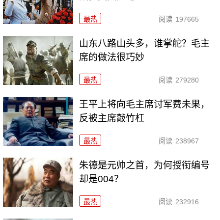
最热
阅读
197665
山东八路山头多，谁掌舵？毛主
席的做法很巧妙
最热
阅读
279280
王平上将向毛主席讨军费未果，
反被主席敲竹杠
最热
阅读
238967
朱德是元帅之首，为何授衔编号
却是004？
最热
阅读
232916