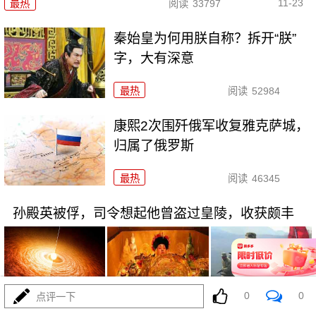
11-23
最热
阅读
33797
秦始皇为何用朕自称？拆开“朕”
字，大有深意
最热
阅读
52984
康熙2次围歼俄军收复雅克萨城，
归属了俄罗斯
最热
阅读
46345
孙殿英被俘，司令想起他曾盗过皇陵，收获颇丰
0
0
点评一下
11-21
最热
阅读
44396