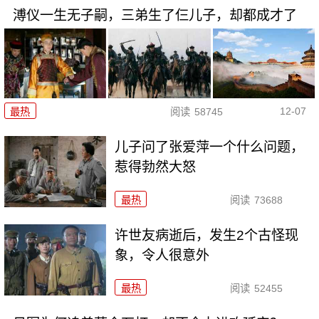
溥仪一生无子嗣，三弟生了仨儿子，却都成才了
12-07
最热
阅读
58745
儿子问了张爱萍一个什么问题，
惹得勃然大怒
最热
阅读
73688
许世友病逝后，发生2个古怪现
象，令人很意外
最热
阅读
52455