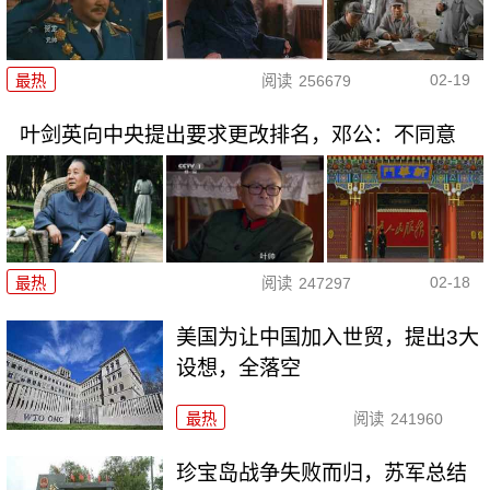
02-19
最热
阅读
256679
叶剑英向中央提出要求更改排名，邓公：不同意
02-18
最热
阅读
247297
美国为让中国加入世贸，提出3大
设想，全落空
最热
阅读
241960
珍宝岛战争失败而归，苏军总结