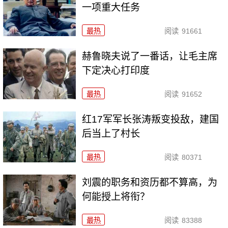
一项重大任务
最热
阅读
91661
赫鲁晓夫说了一番话，让毛主席
下定决心打印度
最热
阅读
91652
红17军军长张涛叛变投敌，建国
后当上了村长
最热
阅读
80371
刘震的职务和资历都不算高，为
何能授上将衔？
最热
阅读
83388