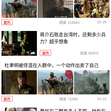
01-25
最热
阅读
116563
蒋介石败走台湾时，还剩多少兵
力？超乎想象
最热
阅读
80978
杜聿明被俘混在人群中，一个动作出卖了自己
01-22
最热
阅读
71058