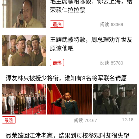
毛主席嘱咐陈毅：你去上海，给
荣毅仁拉拉票
最热
阅读
63369
王耀武被特赦，周总理劝许世友
原谅他吧
最热
阅读
85780
谭友林只被授少将衔，谁知有8名将军联名请愿
12-18
最热
阅读
70167
聂荣臻回江津老家，结果到母校参观时却很失望