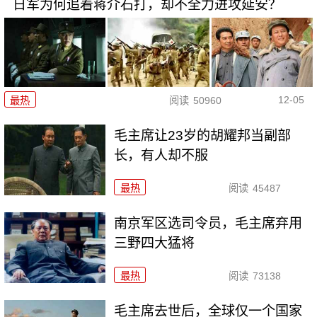
日军为何追着蒋介石打，却不全力进攻延安？
12-05
最热
阅读
50960
毛主席让23岁的胡耀邦当副部
长，有人却不服
最热
阅读
45487
南京军区选司令员，毛主席弃用
三野四大猛将
最热
阅读
73138
毛主席去世后，全球仅一个国家