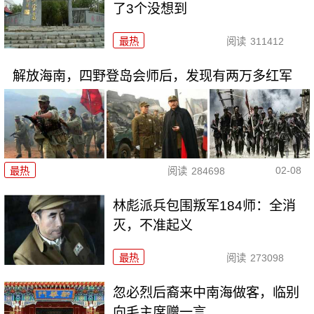
了3个没想到
最热
阅读
311412
解放海南，四野登岛会师后，发现有两万多红军
02-08
最热
阅读
284698
林彪派兵包围叛军184师：全消
灭，不准起义
最热
阅读
273098
忽必烈后裔来中南海做客，临别
向毛主席赠一言