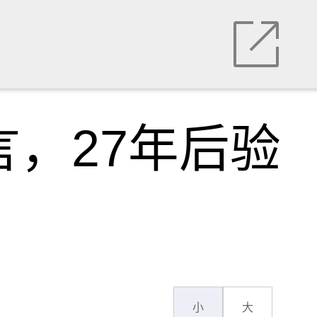
言，27年后验
小
大