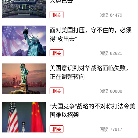
大势已去
相关
阅读
84479
面对美国打压，守不住的，必须
得“攻出去”
相关
阅读
82621
美国意识到对华战略面临失败，
正在调整转向
相关
阅读
80888
“大国竞争”战略的不对称打法令美
国难以招架
相关
阅读
77917