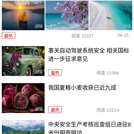
06-23
最热
阅读
10327
事关自动驾驶系统安全 相关国标
进一步征求意见
最热
阅读
11099
我国夏粮小麦收获已近九成
最热
阅读
12214
中央安全生产考核巡查组已进驻8
省份明查暗访