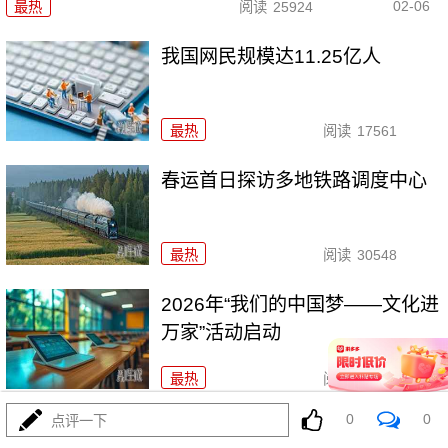
02-06
最热
阅读
25924
我国网民规模达11.25亿人
最热
阅读
17561
春运首日探访多地铁路调度中心
最热
阅读
30548
2026年“我们的中国梦——文化进
万家”活动启动
最热
阅读
24750
0
0
点评一下
今年春运全社会跨区域人员流动量预计将达95亿人