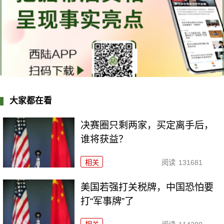
大家都在看
决赛圈只剩两家，买定离手后，
谁将获益？
相关
阅读
131681
美国若强打关税牌，中国恐怕要
打“军事牌”了