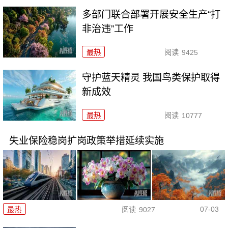
多部门联合部署开展安全生产“打
非治违”工作
最热
阅读
9425
守护蓝天精灵 我国鸟类保护取得
新成效
最热
阅读
10777
失业保险稳岗扩岗政策举措延续实施
07-03
最热
阅读
9027