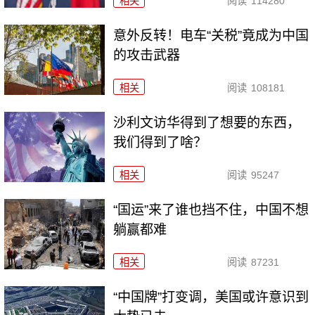
相关
阅读
114280
意外反转！电车“关税”竟成为中国
的攻击武器
相关
阅读
108181
沙利文访华得到了想要的东西，
我们得到了啥？
相关
阅读
95247
“国运”来了谁也挡不住，中国不想
躺赢都难
相关
阅读
87231
“中国牌”打变调，美国或许意识到