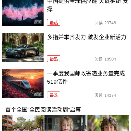
中国提供全球供应链“关键枢纽”支
撑
最热
阅读
23748
多措并举齐发力 激发企业新活力
最热
阅读
18504
一季度我国邮政寄递业务量完成
519亿件
最热
阅读
14174
首个全国“全民阅读活动周”启幕