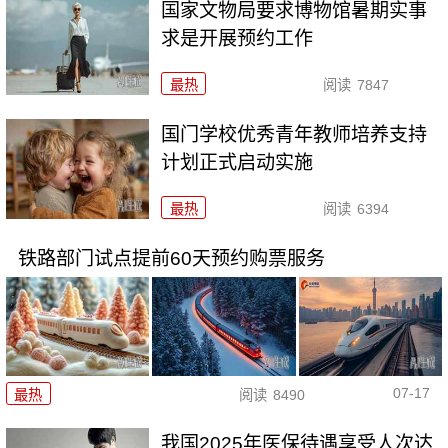
国家文物局要求博物馆暑期实事
求是开展预约工作
最热
阅读
7847
国门学校优秀青年教师培养支持
计划正式启动实施
最热
阅读
6394
铁路部门试点提前60天预约购票服务
07-17
最热
阅读
8490
我国2025年医保待遇享受人次达