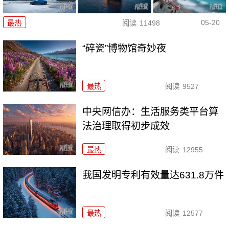
05-20
最热
阅读
11498
“碎瓷”博物馆奇妙夜
最热
阅读
9527
中央网信办：生活服务类平台算
法治理取得初步成效
最热
阅读
12955
我国发明专利有效量达631.8万件
最热
阅读
12577