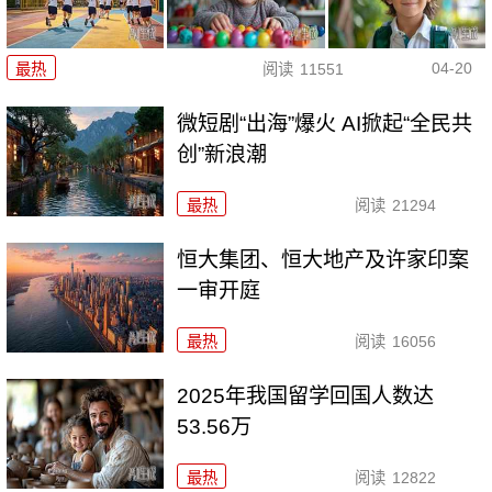
04-20
最热
阅读
11551
微短剧“出海”爆火 AI掀起“全民共
创”新浪潮
最热
阅读
21294
恒大集团、恒大地产及许家印案
一审开庭
最热
阅读
16056
2025年我国留学回国人数达
53.56万
最热
阅读
12822