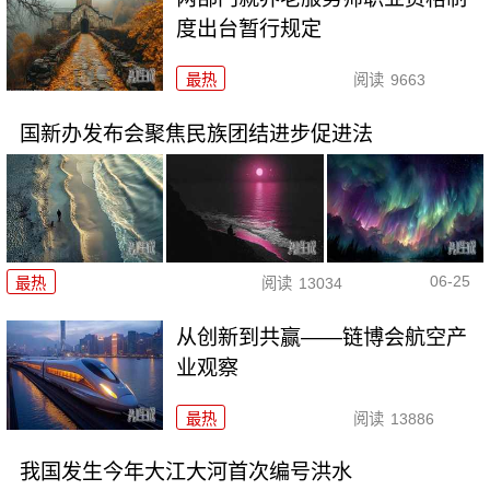
度出台暂行规定
最热
阅读
9663
国新办发布会聚焦民族团结进步促进法
06-25
最热
阅读
13034
从创新到共赢——链博会航空产
业观察
最热
阅读
13886
我国发生今年大江大河首次编号洪水