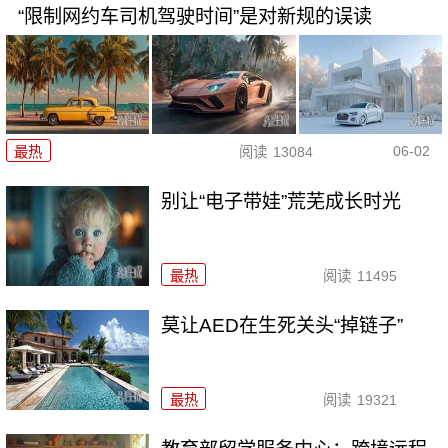
“限制网约车司机驾驶时间”是对新规的误读
06-02
最热
阅读
13084
别让“电子带娃”荒芜成长时光
最热
阅读
11495
莫让AED在生死关头“掉链子”
最热
阅读
19321