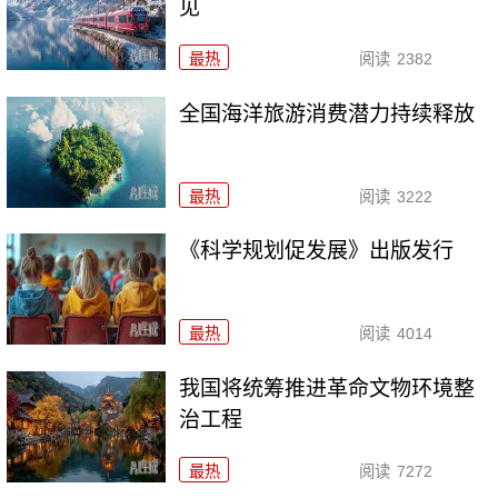
见
最热
阅读
2382
全国海洋旅游消费潜力持续释放
最热
阅读
3222
《科学规划促发展》出版发行
最热
阅读
4014
我国将统筹推进革命文物环境整
治工程
最热
阅读
7272