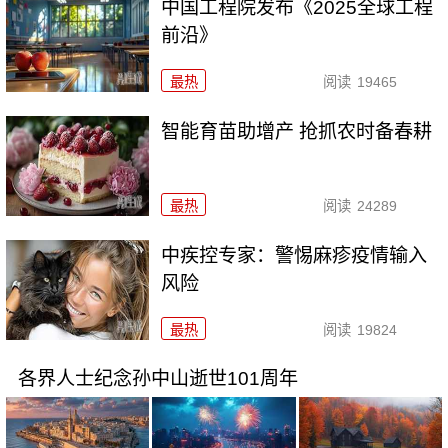
中国工程院发布《2025全球工程
前沿》
最热
阅读
19465
智能育苗助增产 抢抓农时备春耕
最热
阅读
24289
中疾控专家：警惕麻疹疫情输入
风险
最热
阅读
19824
各界人士纪念孙中山逝世101周年