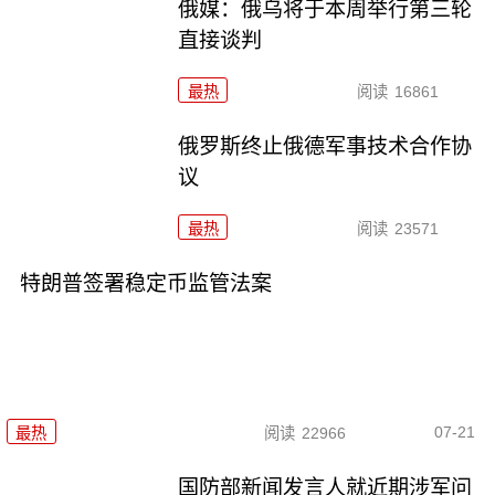
俄媒：俄乌将于本周举行第三轮
直接谈判
最热
阅读
16861
俄罗斯终止俄德军事技术合作协
议
最热
阅读
23571
特朗普签署稳定币监管法案
07-21
最热
阅读
22966
国防部新闻发言人就近期涉军问