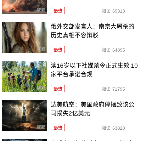
最热
阅读
69313
俄外交部发言人：南京大屠杀的
历史真相不容辩驳
最热
阅读
64895
澳16岁以下社媒禁令正式生效 10
家平台承诺合规
最热
阅读
71795
达美航空：美国政府停摆致该公
司损失2亿美元
最热
阅读
63828