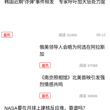
韩国近期“诈弹”事件频发 专家呼吁加大惩处力度
08-12
最热
阅读
62489
俄美领导人会晤为何选在阿拉斯
加
最热
阅读
67088
《南京照相馆》北美首映引发强
烈情感共鸣
最热
阅读
69606
NASA要在月球上建核反应堆，靠谱吗？