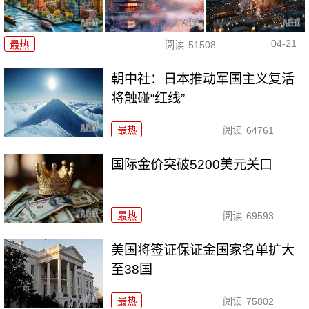
04-21
最热
阅读
51508
朝中社：日本推动军国主义复活
将触碰“红线”
最热
阅读
64761
国际金价突破5200美元关口
最热
阅读
69593
美国将签证保证金国家名单扩大
至38国
最热
阅读
75802