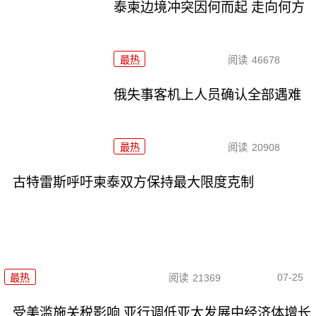
泰柬边境冲突因何而起 走向何方
最热
阅读
46678
俄失事客机上人员确认全部遇难
最热
阅读
20908
古特雷斯呼吁柬泰双方保持最大限度克制
07-25
最热
阅读
21369
受美滥施关税影响 亚行调低亚太发展中经济体增长