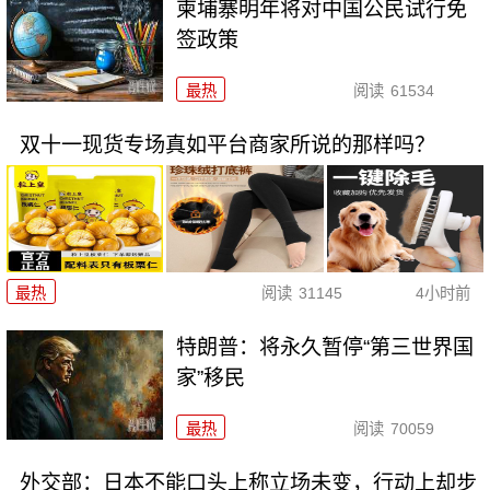
柬埔寨明年将对中国公民试行免
签政策
最热
阅读
61534
双十一现货专场真如平台商家所说的那样吗？
最热
阅读
31145
4小时前
特朗普：将永久暂停“第三世界国
家”移民
最热
阅读
70059
外交部：日本不能口头上称立场未变，行动上却步