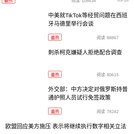
09-18
最热
阅读
108634
中美就TikTok等经贸问题在西班
牙马德里举行会谈
最热
阅读
88867
刺杀柯克嫌疑人拒绝配合调查
最热
阅读
80615
外交部：中方决定对俄罗斯持普
通护照人员试行免签政策
最热
阅读
78242
欧盟回应美方施压 表示将继续执行数字相关立法