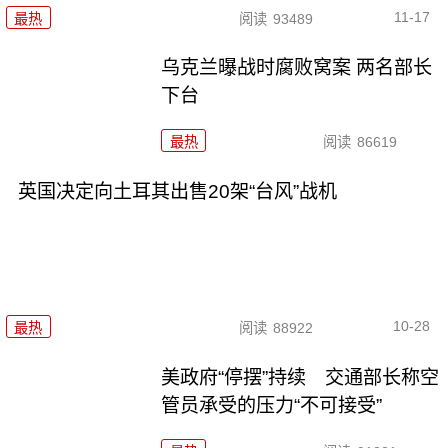
11-17
最热
阅读
93489
乌克兰曝战时腐败窝案 两名部长
下台
最热
阅读
86619
英国决定向土耳其出售20架“台风”战机
10-28
最热
阅读
88922
美政府“停摆”持续 交通部长称空
管员承受的压力“不可接受”