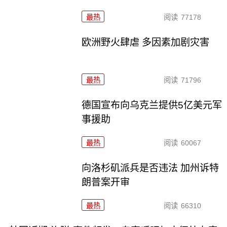
最热
阅读
77178
欧洲野火肆虐 多因素加剧灾害
最热
阅读
71796
德国宣布向乌克兰提供5亿美元军
事援助
最热
阅读
60067
向洛杉矶派兵是否违法 加州诉特
朗普案开审
最热
阅读
66310