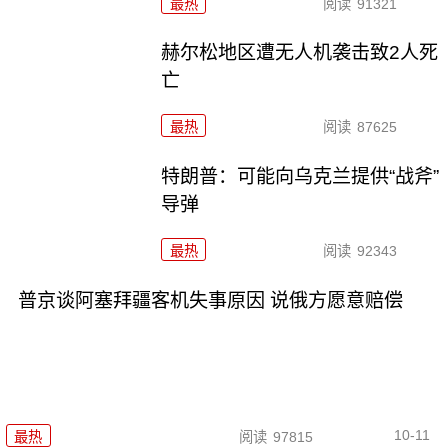
最热
阅读
91321
赫尔松地区遭无人机袭击致2人死
亡
最热
阅读
87625
特朗普：可能向乌克兰提供“战斧”
导弹
最热
阅读
92343
普京谈阿塞拜疆客机失事原因 说俄方愿意赔偿
10-11
最热
阅读
97815