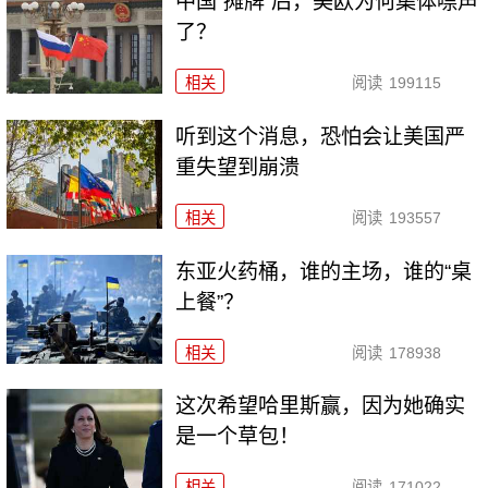
中国“摊牌”后，美欧为何集体噤声
了？
相关
阅读
199115
听到这个消息，恐怕会让美国严
重失望到崩溃
相关
阅读
193557
东亚火药桶，谁的主场，谁的“桌
上餐”？
相关
阅读
178938
这次希望哈里斯赢，因为她确实
是一个草包！
相关
阅读
171022