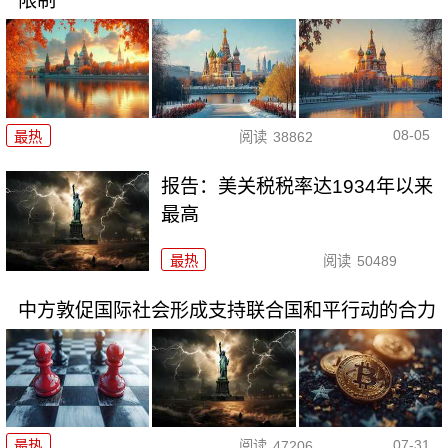
限制
08-05
最热
阅读
38862
报告：美关税税率达1934年以来
最高
最热
阅读
50489
中方敦促国际社会形成支持联合国和平行动的合力
07-31
最热
阅读
47206