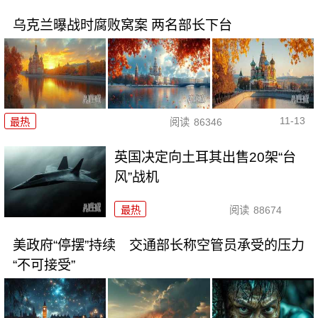
乌克兰曝战时腐败窝案 两名部长下台
11-13
最热
阅读
86346
英国决定向土耳其出售20架“台
风”战机
最热
阅读
88674
美政府“停摆”持续 交通部长称空管员承受的压力
“不可接受”