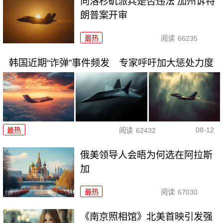
向洛杉矶派兵是否违法 加州诉特
朗普案开审
最热
阅读
66235
韩国近期“诈弹”事件频发 专家呼吁加大惩处力度
08-12
最热
阅读
62432
俄美领导人会晤为何选在阿拉斯
加
最热
阅读
67030
《南京照相馆》北美首映引发强