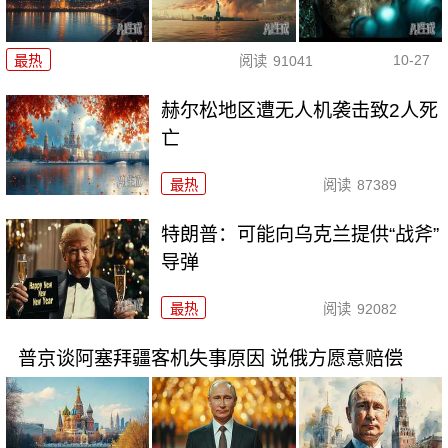
10-27
最热
阅读
91041
赫尔松地区遭无人机袭击致2人死
亡
最热
阅读
87389
特朗普：可能向乌克兰提供“战斧”
导弹
最热
阅读
92082
普京谈阿塞拜疆客机失事原因 说俄方愿意赔偿