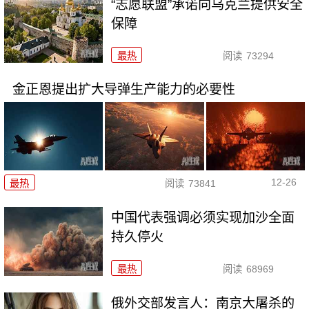
“志愿联盟”承诺向乌克兰提供安全
保障
最热
阅读
73294
金正恩提出扩大导弹生产能力的必要性
12-26
最热
阅读
73841
中国代表强调必须实现加沙全面
持久停火
最热
阅读
68969
俄外交部发言人：南京大屠杀的