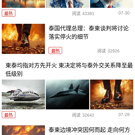
07-30
最热
阅读
43381
泰国代理总理：泰柬谈判将讨论
落实停火的细节
最热
阅读
32926
柬泰均指对方先开火 柬决定将与泰外交关系降至最
低级别
07-28
最热
阅读
32642
泰柬边境冲突因何而起 走向何方