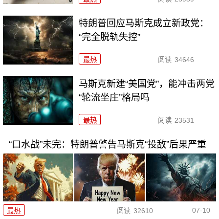
特朗普回应马斯克成立新政党：
“完全脱轨失控”
最热
阅读
34646
马斯克新建“美国党”，能冲击两党
“轮流坐庄”格局吗
最热
阅读
23531
“口水战”未完：特朗普警告马斯克“投敌”后果严重
07-10
最热
阅读
32610