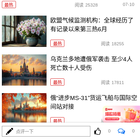
07-10
最热
阅读
25328
欧盟气候监测机构：全球经历了
有记录以来第三热6月
最热
阅读
18255
乌克兰多地遭俄军袭击 至少4人
死亡数十人受伤
最热
阅读
17811
俄“进步MS-31”货运飞船与国际空
间站对接
最热
阅读
16602
0
0
点评一下
俄总统新闻秘书：北约是为对抗而生