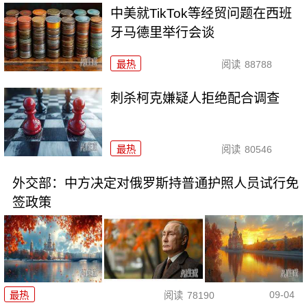
中美就TikTok等经贸问题在西班
牙马德里举行会谈
最热
阅读
88788
刺杀柯克嫌疑人拒绝配合调查
最热
阅读
80546
外交部：中方决定对俄罗斯持普通护照人员试行免
签政策
09-04
最热
阅读
78190