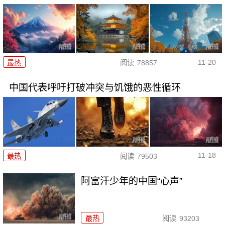
11-20
最热
阅读
78857
中国代表呼吁打破冲突与饥饿的恶性循环
11-18
最热
阅读
79503
阿富汗少年的中国“心声”
最热
阅读
93203