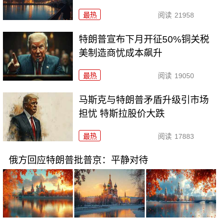
最热
阅读
21958
特朗普宣布下月开征50%铜关税
美制造商忧成本飙升
最热
阅读
19050
马斯克与特朗普矛盾升级引市场
担忧 特斯拉股价大跌
最热
阅读
17883
俄方回应特朗普批普京：平静对待