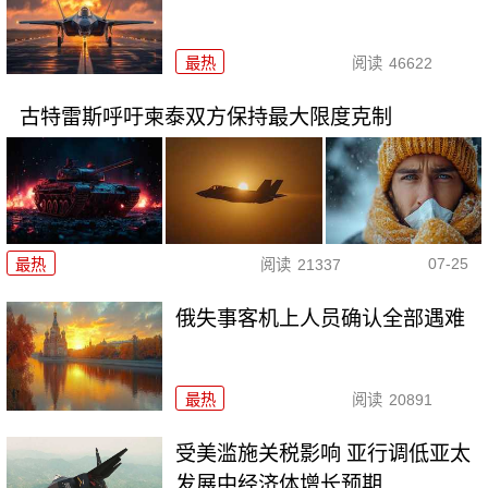
最热
阅读
46622
古特雷斯呼吁柬泰双方保持最大限度克制
07-25
最热
阅读
21337
俄失事客机上人员确认全部遇难
最热
阅读
20891
受美滥施关税影响 亚行调低亚太
发展中经济体增长预期