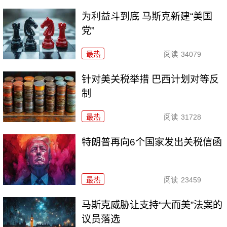
为利益斗到底 马斯克新建“美国
党”
最热
阅读
34079
针对美关税举措 巴西计划对等反
制
最热
阅读
31728
特朗普再向6个国家发出关税信函
最热
阅读
23459
马斯克威胁让支持“大而美”法案的
议员落选