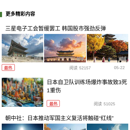
更多精彩内容
三星电子工会暂缓罢工 韩国股市强劲反弹
05-22
最热
阅读
52157
日本自卫队训练场爆炸事故致3死
1重伤
最热
阅读
51025
朝中社：日本推动军国主义复活将触碰“红线”