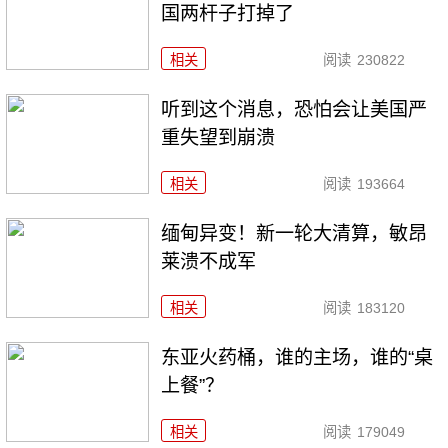
国两杆子打掉了
相关
阅读
230822
听到这个消息，恐怕会让美国严
重失望到崩溃
相关
阅读
193664
缅甸异变！新一轮大清算，敏昂
莱溃不成军
相关
阅读
183120
东亚火药桶，谁的主场，谁的“桌
上餐”？
相关
阅读
179049