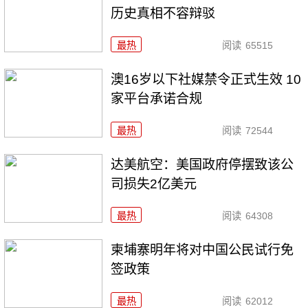
历史真相不容辩驳
最热
阅读
65515
澳16岁以下社媒禁令正式生效 10
家平台承诺合规
最热
阅读
72544
达美航空：美国政府停摆致该公
司损失2亿美元
最热
阅读
64308
柬埔寨明年将对中国公民试行免
签政策
最热
阅读
62012