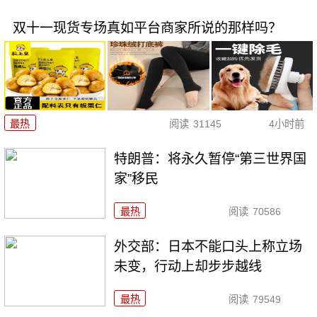
双十一现货专场真如平台商家所说的那样吗？
最热
阅读
31145
4小时前
特朗普：将永久暂停“第三世界国
家”移民
最热
阅读
70586
外交部：日本不能口头上称立场
未变，行动上却步步越线
最热
阅读
79549