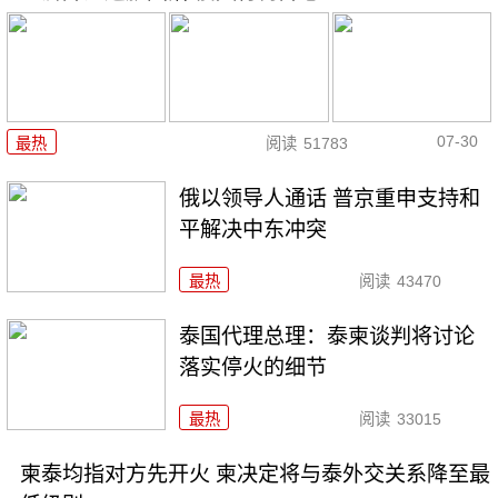
07-30
最热
阅读
51783
俄以领导人通话 普京重申支持和
平解决中东冲突
最热
阅读
43470
泰国代理总理：泰柬谈判将讨论
落实停火的细节
最热
阅读
33015
柬泰均指对方先开火 柬决定将与泰外交关系降至最