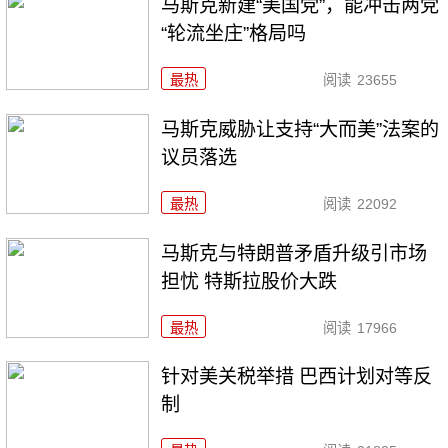
马斯克新建“美国党”，能冲击两党
“轮流坐庄”格局吗
最热
阅读
23655
马斯克威胁让支持“大而美”法案的
议员落选
最热
阅读
22092
马斯克与特朗普矛盾升级引市场
担忧 特斯拉股价大跌
最热
阅读
17966
针对美关税举措 巴西计划对等反
制