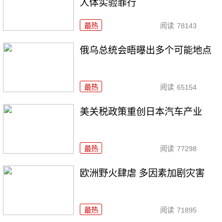
人体实验罪行
最热
阅读
78143
俄乌总统会晤曝出多个可能地点
最热
阅读
65154
美关税政策重创日本汽车产业
最热
阅读
77298
欧洲野火肆虐 多因素加剧灾害
最热
阅读
71895