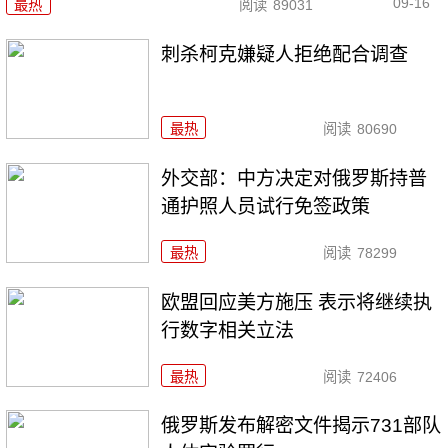
09-16
最热
阅读
89031
刺杀柯克嫌疑人拒绝配合调查
最热
阅读
80690
外交部：中方决定对俄罗斯持普
通护照人员试行免签政策
最热
阅读
78299
欧盟回应美方施压 表示将继续执
行数字相关立法
最热
阅读
72406
俄罗斯发布解密文件揭示731部队