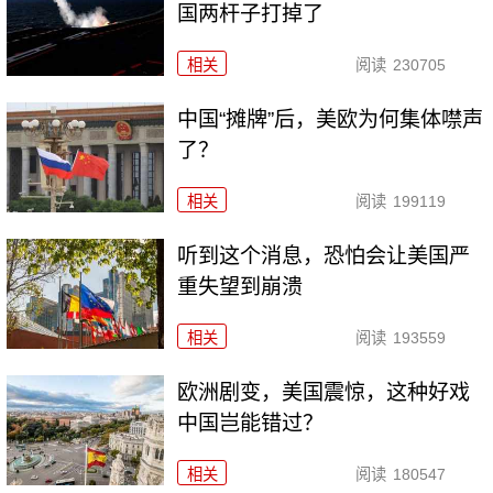
国两杆子打掉了
相关
阅读
230705
中国“摊牌”后，美欧为何集体噤声
了？
相关
阅读
199119
听到这个消息，恐怕会让美国严
重失望到崩溃
相关
阅读
193559
欧洲剧变，美国震惊，这种好戏
中国岂能错过？
相关
阅读
180547