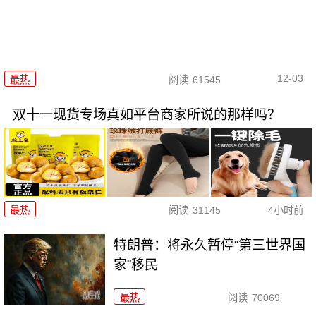
12-03
最热
阅读
61545
双十一现货专场真如平台商家所说的那样吗？
最热
阅读
31145
4小时前
特朗普：将永久暂停“第三世界国
家”移民
最热
阅读
70069