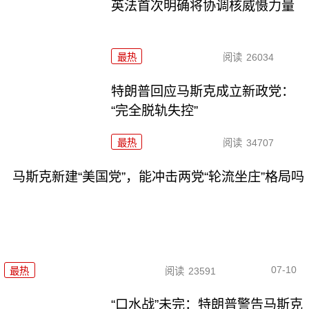
英法首次明确将协调核威慑力量
最热
阅读
26034
特朗普回应马斯克成立新政党：
“完全脱轨失控”
最热
阅读
34707
马斯克新建“美国党”，能冲击两党“轮流坐庄”格局吗
07-10
最热
阅读
23591
“口水战”未完：特朗普警告马斯克