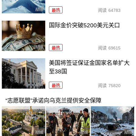
最热
阅读
64783
国际金价突破5200美元关口
最热
阅读
69615
美国将签证保证金国家名单扩大
至38国
最热
阅读
75820
“志愿联盟”承诺向乌克兰提供安全保障