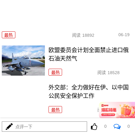
06-19
最热
阅读
18892
欧盟委员会计划全面禁止进口俄
石油天然气
最热
阅读
18528
外交部：全力做好在伊、以中国
公民安全保护工作
最热
阅读
19033
俄乌再次换俘
0
0
点评一下