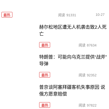
10-27
最热
阅读
91331
赫尔松地区遭无人机袭击致2人死
亡
最热
阅读
87634
特朗普：可能向乌克兰提供“战斧”
导弹
最热
阅读
92352
普京谈阿塞拜疆客机失事原因 说
俄方愿意赔偿
最热
阅读
97822