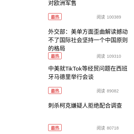
对欧洲军售
最热
阅读
100389
外交部：美单方面歪曲解读撼动
不了国际社会坚持一个中国原则
的格局
最热
阅读
109310
中美就TikTok等经贸问题在西班
牙马德里举行会谈
最热
阅读
89082
刺杀柯克嫌疑人拒绝配合调查
最热
阅读
80718