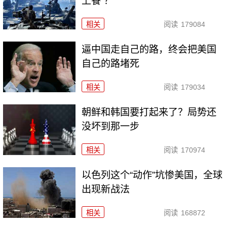
上餐”？
相关
阅读
179084
逼中国走自己的路，终会把美国
自己的路堵死
相关
阅读
179034
朝鲜和韩国要打起来了？局势还
没坏到那一步
相关
阅读
170974
以色列这个“动作”坑惨美国，全球
出现新战法
相关
阅读
168872