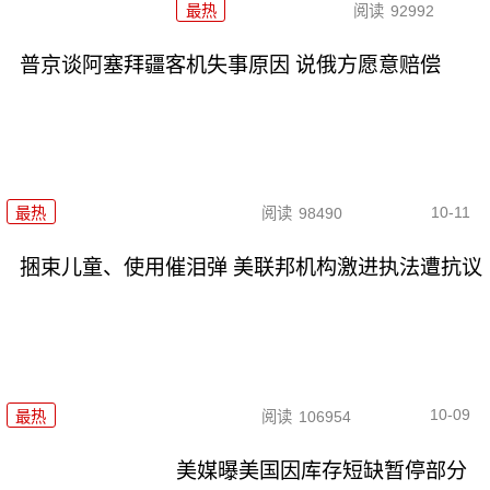
最热
阅读
92992
普京谈阿塞拜疆客机失事原因 说俄方愿意赔偿
10-11
最热
阅读
98490
捆束儿童、使用催泪弹 美联邦机构激进执法遭抗议
10-09
最热
阅读
106954
美媒曝美国因库存短缺暂停部分