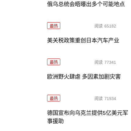
俄乌总统会晤曝出多个可能地点
最热
阅读
65182
美关税政策重创日本汽车产业
最热
阅读
77341
欧洲野火肆虐 多因素加剧灾害
最热
阅读
71934
德国宣布向乌克兰提供5亿美元军
事援助