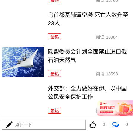
最热
阅读
18705
乌首都基辅遭空袭 死亡人数升至
23人
最热
阅读
18984
欧盟委员会计划全面禁止进口俄
石油天然气
最热
阅读
18598
外交部：全力做好在伊、以中国
公民安全保护工作
最热
阅读
19113
0
0
俄乌再次换俘
点评一下