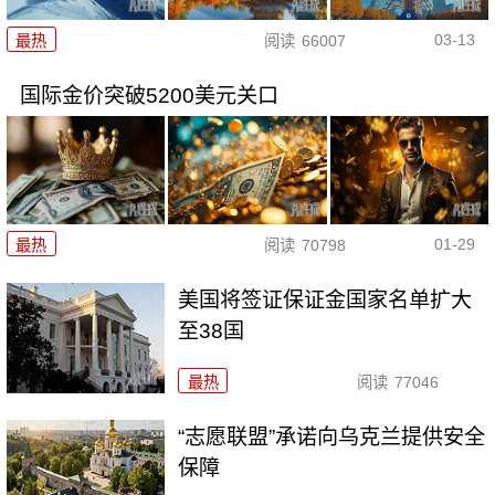
03-13
最热
阅读
66007
国际金价突破5200美元关口
01-29
最热
阅读
70798
美国将签证保证金国家名单扩大
至38国
最热
阅读
77046
“志愿联盟”承诺向乌克兰提供安全
保障