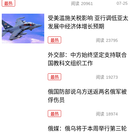
07-25
最热
阅读
20961
受美滥施关税影响 亚行调低亚太
发展中经济体增长预期
最热
阅读
23795
外交部：中方始终坚定支持联合
国教科文组织工作
最热
阅读
19273
俄国防部说乌方送返两名俄军被
俘伤员
最热
阅读
18974
俄媒：俄乌将于本周举行第三轮