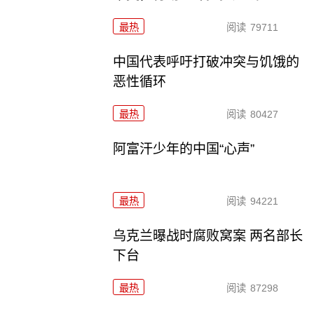
最热
阅读
79711
中国代表呼吁打破冲突与饥饿的
恶性循环
最热
阅读
80427
阿富汗少年的中国“心声”
最热
阅读
94221
乌克兰曝战时腐败窝案 两名部长
下台
最热
阅读
87298