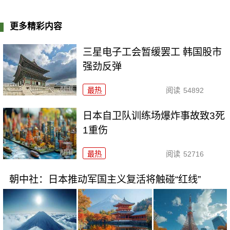
更多精彩内容
三星电子工会暂缓罢工 韩国股市
强劲反弹
最热
阅读
54892
日本自卫队训练场爆炸事故致3死
1重伤
最热
阅读
52716
朝中社：日本推动军国主义复活将触碰“红线”