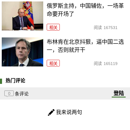
俄罗斯主持，中国辅佐，一场革
命要开场了
相关
阅读
167531
布林肯在北京抖狠，逼中国二选
一，否则就开干
相关
阅读
165119
热门评论
登陆
0
条评论
我来说两句