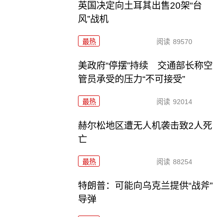
英国决定向土耳其出售20架“台
风”战机
最热
阅读
89570
美政府“停摆”持续 交通部长称空
管员承受的压力“不可接受”
最热
阅读
92014
赫尔松地区遭无人机袭击致2人死
亡
最热
阅读
88254
特朗普：可能向乌克兰提供“战斧”
导弹