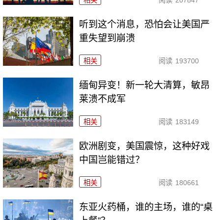
相关
阅读
207847
听到这个消息，恐怕会让美国严
重失望到崩溃
相关
阅读
193700
缅甸异变！新一轮大清算，敏昂
莱溃不成军
相关
阅读
183149
欧洲剧变，美国震惊，这种好戏
中国岂能错过？
相关
阅读
180661
东亚火药桶，谁的主场，谁的“桌