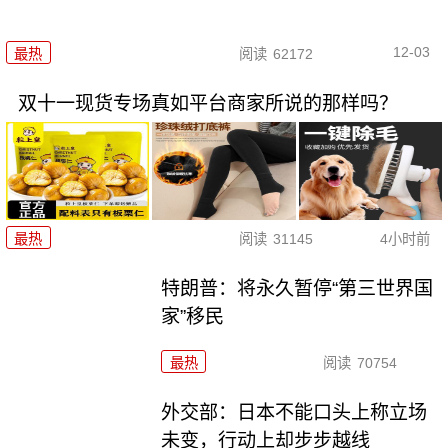
12-03
最热
阅读
62172
双十一现货专场真如平台商家所说的那样吗？
最热
阅读
31145
4小时前
特朗普：将永久暂停“第三世界国
家”移民
最热
阅读
70754
外交部：日本不能口头上称立场
未变，行动上却步步越线