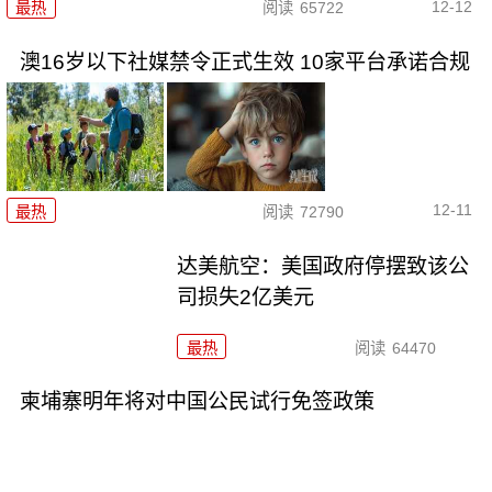
12-12
最热
阅读
65722
澳16岁以下社媒禁令正式生效 10家平台承诺合规
12-11
最热
阅读
72790
达美航空：美国政府停摆致该公
司损失2亿美元
最热
阅读
64470
柬埔寨明年将对中国公民试行免签政策