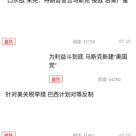
“口水战”未完：特朗普警告马斯克“投敌”后果严重
07-10
最热
阅读
32759
为利益斗到底 马斯克新建“美国
党”
最热
阅读
34280
针对美关税举措 巴西计划对等反制
07-10
最热
阅读
31851