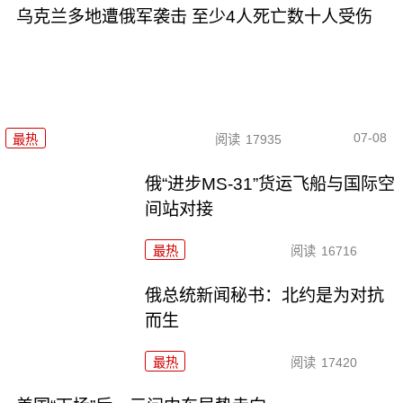
乌克兰多地遭俄军袭击 至少4人死亡数十人受伤
07-08
最热
阅读
17935
俄“进步MS-31”货运飞船与国际空
间站对接
最热
阅读
16716
俄总统新闻秘书：北约是为对抗
而生
最热
阅读
17420