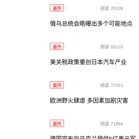
最热
阅读
78109
俄乌总统会晤曝出多个可能地点
最热
阅读
65133
美关税政策重创日本汽车产业
最热
阅读
77251
欧洲野火肆虐 多因素加剧灾害
最热
阅读
71866
德国宣布向乌克兰提供5亿美元军