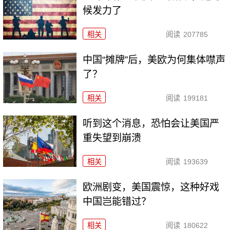
候发力了
相关
阅读
207785
中国“摊牌”后，美欧为何集体噤声
了？
相关
阅读
199181
听到这个消息，恐怕会让美国严
重失望到崩溃
相关
阅读
193639
欧洲剧变，美国震惊，这种好戏
中国岂能错过？
相关
阅读
180622