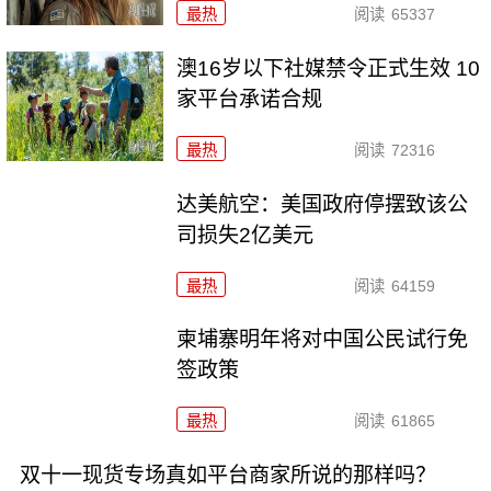
最热
阅读
65337
澳16岁以下社媒禁令正式生效 10
家平台承诺合规
最热
阅读
72316
达美航空：美国政府停摆致该公
司损失2亿美元
最热
阅读
64159
柬埔寨明年将对中国公民试行免
签政策
最热
阅读
61865
双十一现货专场真如平台商家所说的那样吗？