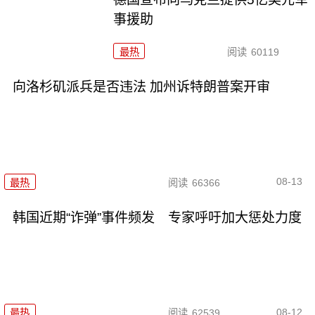
事援助
最热
阅读
60119
向洛杉矶派兵是否违法 加州诉特朗普案开审
08-13
最热
阅读
66366
韩国近期“诈弹”事件频发 专家呼吁加大惩处力度
08-12
最热
阅读
62539