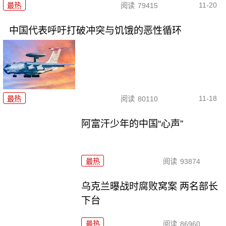
11-20
最热
阅读
79415
中国代表呼吁打破冲突与饥饿的恶性循环
11-18
最热
阅读
80110
阿富汗少年的中国“心声”
最热
阅读
93874
乌克兰曝战时腐败窝案 两名部长
下台
最热
阅读
86960