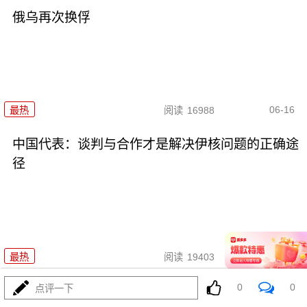
俄乌再次换俘
06-16
最热
阅读
16988
中国代表：谈判与合作才是解决伊核问题的正确途
径
06-13
最热
阅读
19403
0
0
点评一下
美国国防部重新评估美英澳安全