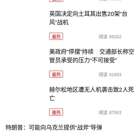
英国决定向土耳其出售20架“台
风”战机
最热
阅读
89262
美政府“停摆”持续 交通部长称空
管员承受的压力“不可接受”
最热
阅读
91683
赫尔松地区遭无人机袭击致2人死
亡
最热
阅读
87953
特朗普：可能向乌克兰提供“战斧”导弹