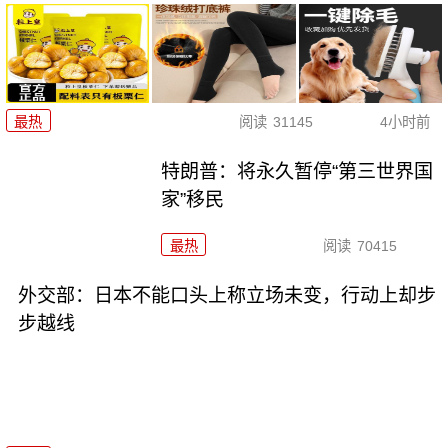
最热
阅读
31145
4小时前
特朗普：将永久暂停“第三世界国
家”移民
最热
阅读
70415
外交部：日本不能口头上称立场未变，行动上却步
步越线