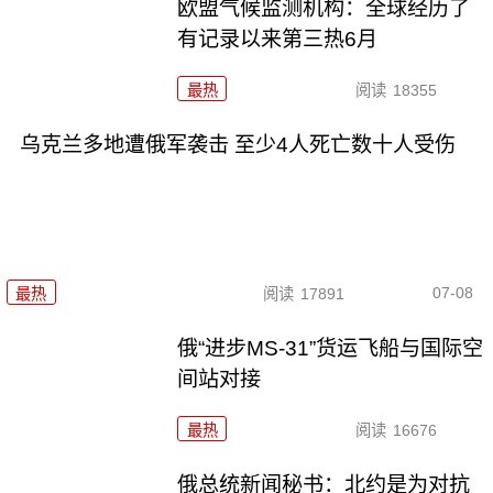
欧盟气候监测机构：全球经历了
有记录以来第三热6月
最热
阅读
18355
乌克兰多地遭俄军袭击 至少4人死亡数十人受伤
07-08
最热
阅读
17891
俄“进步MS-31”货运飞船与国际空
间站对接
最热
阅读
16676
俄总统新闻秘书：北约是为对抗