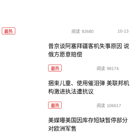
10-13
最热
阅读
92680
普京谈阿塞拜疆客机失事原因 说
俄方愿意赔偿
最热
阅读
98174
捆束儿童、使用催泪弹 美联邦机
构激进执法遭抗议
最热
阅读
106617
美媒曝美国因库存短缺暂停部分
对欧洲军售