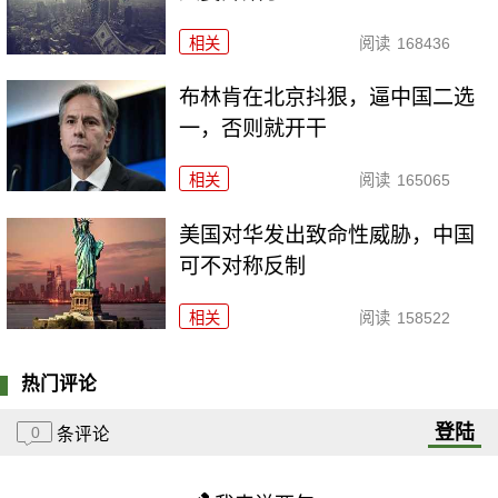
相关
阅读
168436
布林肯在北京抖狠，逼中国二选
一，否则就开干
相关
阅读
165065
美国对华发出致命性威胁，中国
可不对称反制
相关
阅读
158522
热门评论
登陆
0
条评论