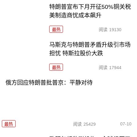
特朗普宣布下月开征50%铜关税
美制造商忧成本飙升
最热
阅读
19130
马斯克与特朗普矛盾升级引市场
担忧 特斯拉股价大跌
最热
阅读
17944
俄方回应特朗普批普京：平静对待
07-10
最热
阅读
25429