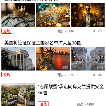
01-29
最热
阅读
70146
美国将签证保证金国家名单扩大至38国
01-08
最热
阅读
76375
“志愿联盟”承诺向乌克兰提供安全
保障
最热
阅读
74486