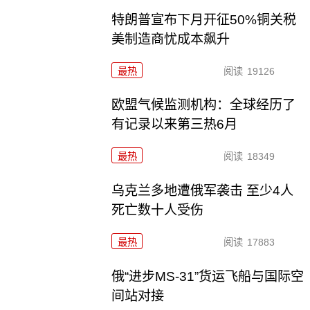
特朗普宣布下月开征50%铜关税
美制造商忧成本飙升
最热
阅读
19126
欧盟气候监测机构：全球经历了
有记录以来第三热6月
最热
阅读
18349
乌克兰多地遭俄军袭击 至少4人
死亡数十人受伤
最热
阅读
17883
俄“进步MS-31”货运飞船与国际空
间站对接