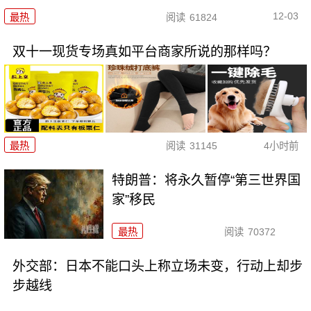
12-03
最热
阅读
61824
双十一现货专场真如平台商家所说的那样吗？
最热
阅读
31145
4小时前
特朗普：将永久暂停“第三世界国
家”移民
最热
阅读
70372
外交部：日本不能口头上称立场未变，行动上却步
步越线