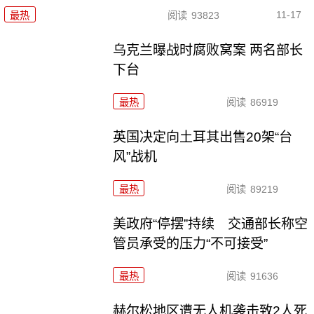
11-17
最热
阅读
93823
乌克兰曝战时腐败窝案 两名部长
下台
最热
阅读
86919
英国决定向土耳其出售20架“台
风”战机
最热
阅读
89219
美政府“停摆”持续 交通部长称空
管员承受的压力“不可接受”
最热
阅读
91636
赫尔松地区遭无人机袭击致2人死