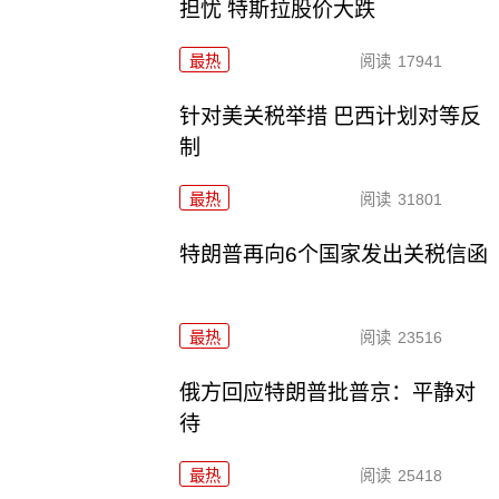
担忧 特斯拉股价大跌
最热
阅读
17941
针对美关税举措 巴西计划对等反
制
最热
阅读
31801
特朗普再向6个国家发出关税信函
最热
阅读
23516
俄方回应特朗普批普京：平静对
待
最热
阅读
25418