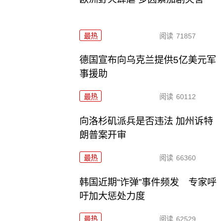
最热
阅读
71857
德国宣布向乌克兰提供5亿美元军
事援助
最热
阅读
60112
向洛杉矶派兵是否违法 加州诉特
朗普案开审
最热
阅读
66360
韩国近期“诈弹”事件频发 专家呼
吁加大惩处力度
最热
阅读
62529