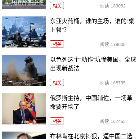
相关
阅读
183082
东亚火药桶，谁的主场，谁的“桌
上餐”？
相关
阅读
179005
以色列这个“动作”坑惨美国，全球
出现新战法
相关
阅读
168795
俄罗斯主持，中国辅佐，一场革
命要开场了
相关
阅读
167453
布林肯在北京抖狠，逼中国二选