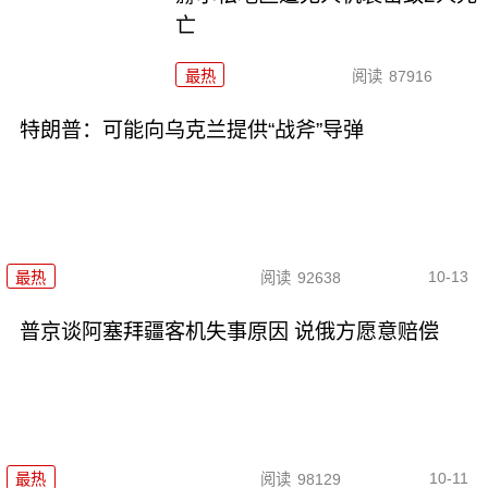
亡
最热
阅读
87916
特朗普：可能向乌克兰提供“战斧”导弹
10-13
最热
阅读
92638
普京谈阿塞拜疆客机失事原因 说俄方愿意赔偿
10-11
最热
阅读
98129