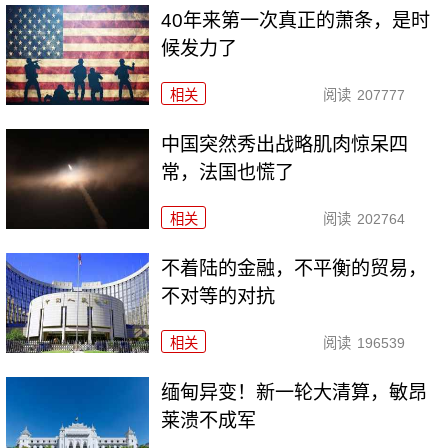
40年来第一次真正的萧条，是时
候发力了
相关
阅读
207777
中国突然秀出战略肌肉惊呆四
常，法国也慌了
相关
阅读
202764
不着陆的金融，不平衡的贸易，
不对等的对抗
相关
阅读
196539
缅甸异变！新一轮大清算，敏昂
莱溃不成军