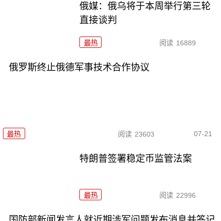
俄媒：俄乌将于本周举行第三轮
直接谈判
最热
阅读
16889
俄罗斯终止俄德军事技术合作协议
07-21
最热
阅读
23603
特朗普签署稳定币监管法案
最热
阅读
22996
国防部新闻发言人就近期涉军问题发布消息并答记