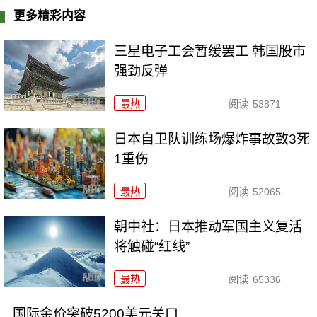
更多精彩内容
三星电子工会暂缓罢工 韩国股市
强劲反弹
最热
阅读
53871
日本自卫队训练场爆炸事故致3死
1重伤
最热
阅读
52065
朝中社：日本推动军国主义复活
将触碰“红线”
最热
阅读
65336
国际金价突破5200美元关口