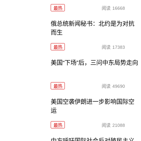
最热
阅读
16668
俄总统新闻秘书：北约是为对抗
而生
最热
阅读
17383
美国“下场”后，三问中东局势走向
最热
阅读
49690
美国空袭伊朗进一步影响国际空
运
最热
阅读
21088
中方呼吁国际社会反对殖民主义