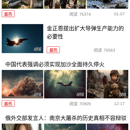
01-07
最热
阅读
76374
金正恩提出扩大导弹生产能力的
必要性
最热
阅读
76563
中国代表强调必须实现加沙全面持久停火
12-17
最热
阅读
70909
俄外交部发言人：南京大屠杀的历史真相不容辩驳