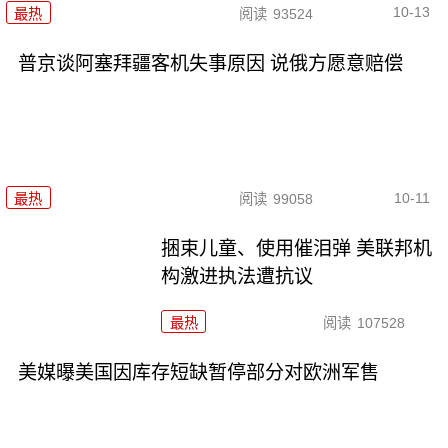
10-13
最热
阅读
93524
普京谈阿塞拜疆客机失事原因 说俄方愿意赔偿
10-11
最热
阅读
99058
捆束儿童、使用催泪弹 美联邦机
构激进执法遭抗议
最热
阅读
107528
美媒曝美国因库存短缺暂停部分对欧洲军售