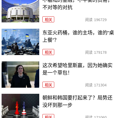
不着陆的金融，不平衡的贸易，
不对等的对抗
相关
阅读
196729
东亚火药桶，谁的主场，谁的“桌
上餐”？
相关
阅读
179178
这次希望哈里斯赢，因为她确实
是一个草包！
相关
阅读
171304
朝鲜和韩国要打起来了？局势还
没坏到那一步
相关
阅读
171060