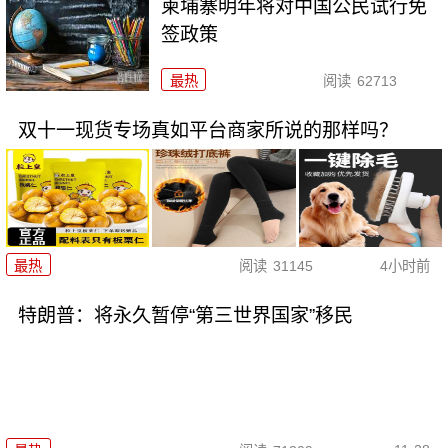
柬埔寨明年将对中国公民试行免
签政策
最热
阅读
62713
双十一现货专场真如平台商家所说的那样吗？
最热
阅读
31145
4小时前
特朗普：将永久暂停“第三世界国家”移民