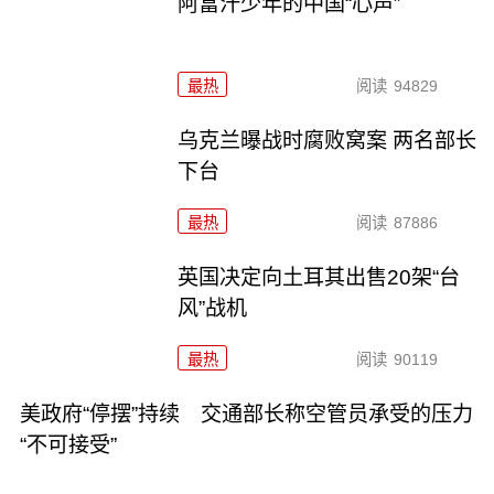
阿富汗少年的中国“心声”
最热
阅读
94829
乌克兰曝战时腐败窝案 两名部长
下台
最热
阅读
87886
英国决定向土耳其出售20架“台
风”战机
最热
阅读
90119
美政府“停摆”持续 交通部长称空管员承受的压力
“不可接受”