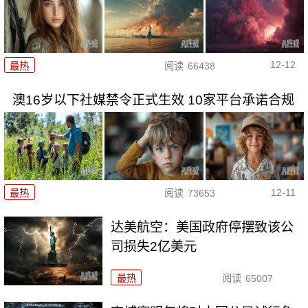
12-12
最热
阅读
66438
澳16岁以下社媒禁令正式生效 10家平台承诺合规
12-11
最热
阅读
73653
达美航空：美国政府停摆致该公
司损失2亿美元
最热
阅读
65007