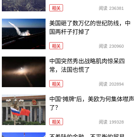
相关
阅读
236381
美国砸了数万亿的世纪防线，中
国两杆子打掉了
相关
阅读
230960
中国突然秀出战略肌肉惊呆四
常，法国也慌了
相关
阅读
202894
中国“摊牌”后，美欧为何集体噤声
了？
相关
阅读
199328