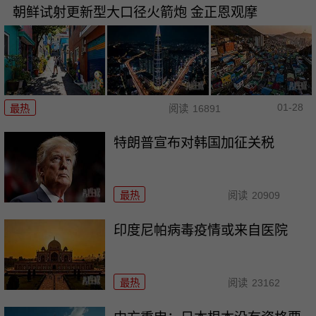
朝鲜试射更新型大口径火箭炮 金正恩观摩
01-28
最热
阅读
16891
特朗普宣布对韩国加征关税
最热
阅读
20909
印度尼帕病毒疫情或来自医院
最热
阅读
23162