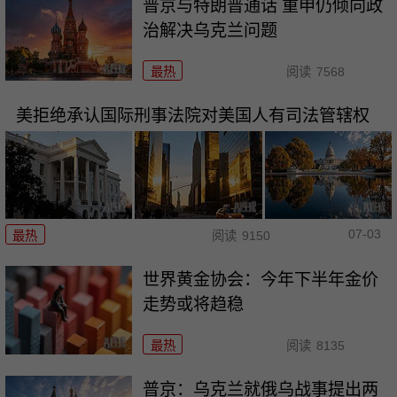
普京与特朗普通话 重申仍倾向政
治解决乌克兰问题
最热
阅读
7568
美拒绝承认国际刑事法院对美国人有司法管辖权
07-03
最热
阅读
9150
世界黄金协会：今年下半年金价
走势或将趋稳
最热
阅读
8135
普京：乌克兰就俄乌战事提出两