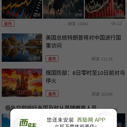
05-12
最热
阅读
12041
美国总统特朗普将对中国进行国
事访问
最热
阅读
11128
俄国防部：8日零时至10日前对乌
停火
最热
阅读
10258
俄外交部呼吁各国及时从基辅撤离人员