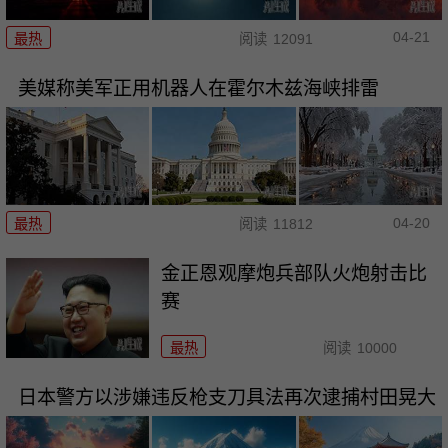
04-21
最热
阅读
12091
美媒称美军正用机器人在霍尔木兹海峡排雷
04-20
最热
阅读
11812
金正恩观摩炮兵部队火炮射击比
赛
最热
阅读
10000
日本警方以涉嫌违反枪支刀具法再次逮捕村田晃大