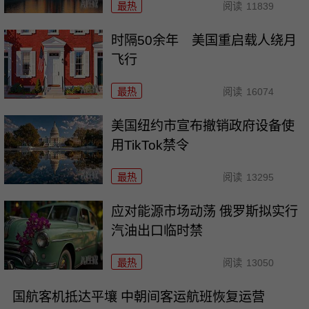
最热
阅读
11839
时隔50余年 美国重启载人绕月
飞行
最热
阅读
16074
美国纽约市宣布撤销政府设备使
用TikTok禁令
最热
阅读
13295
应对能源市场动荡 俄罗斯拟实行
汽油出口临时禁
最热
阅读
13050
国航客机抵达平壤 中朝间客运航班恢复运营