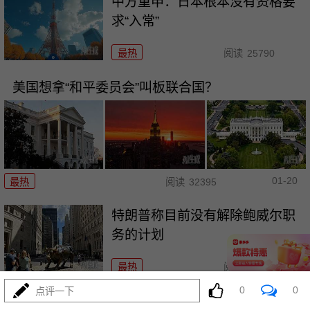
中方重申：日本根本没有资格要
求“入常”
最热
阅读
25790
美国想拿“和平委员会”叫板联合国？
01-20
最热
阅读
32395
特朗普称目前没有解除鲍威尔职
务的计划
最热
阅读
23835
0
0
点评一下
美联储“褐皮书”显示关税成本压力