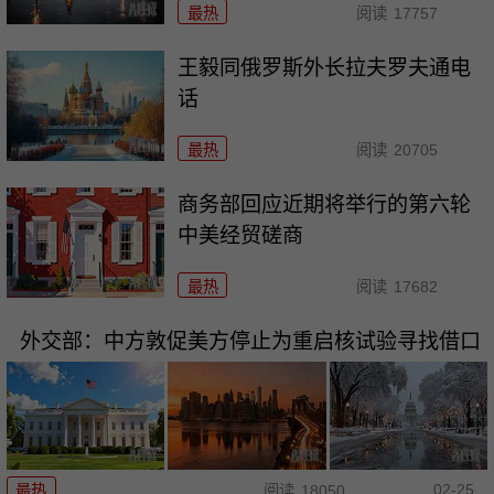
最热
阅读
17757
王毅同俄罗斯外长拉夫罗夫通电
话
最热
阅读
20705
商务部回应近期将举行的第六轮
中美经贸磋商
最热
阅读
17682
外交部：中方敦促美方停止为重启核试验寻找借口
02-25
最热
阅读
18050