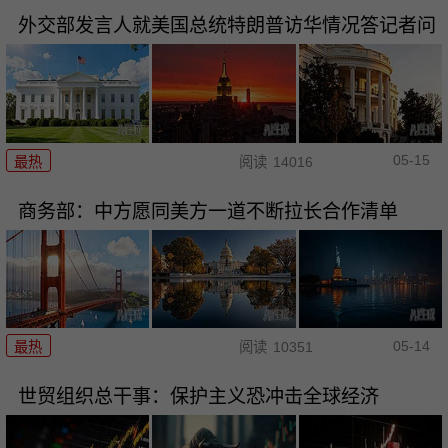
外交部发言人就美国总统特朗普访华情况答记者问
05-15
最热
阅读
14016
商务部：中方愿同美方一道不断拉长合作清单
05-14
最热
阅读
10351
世贸组织总干事：保护主义恐冲击全球经济