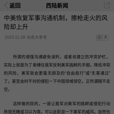
返回
西陆新闻
中美恢复军事沟通机制，擦枪走火的风
险却上升
小
大
2023-11-28
动态大参考
所谓的增强沟通避免误判，或者说建立防冲突护栏，
实际上就是为了束缚住我军反制美军挑衅的手脚。降低冲突
的风险，美军就会更毫无顾及的“自由航行”或“无害通过”
了。甚至会时不时的侵犯一下中国领域领空。正所谓贼不走
空。
这样做的目的，一是让我军对美军的挑衅或侵犯行动
熟视无睹或习以为常。可以此彰显一下美军的威风。自然也