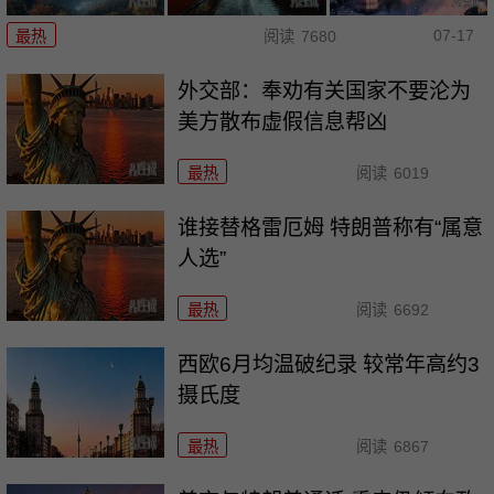
07-17
最热
阅读
7680
外交部：奉劝有关国家不要沦为
美方散布虚假信息帮凶
最热
阅读
6019
谁接替格雷厄姆 特朗普称有“属意
人选”
最热
阅读
6692
西欧6月均温破纪录 较常年高约3
摄氏度
最热
阅读
6867