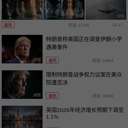
03-12
最热
阅读
17596
特朗普称美国正在调查伊朗小学
遇袭事件
最热
阅读
14664
限制特朗普战争权力议案在美众
院遭否决
最热
阅读
19806
英国2026年经济增长预期下调至
1.1%