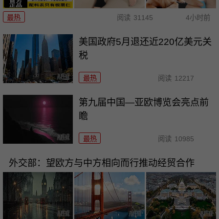
最热
阅读
31145
4小时前
美国政府5月退还近220亿美元关
税
最热
阅读
12217
第九届中国—亚欧博览会亮点前
瞻
最热
阅读
10985
外交部：望欧方与中方相向而行推动经贸合作