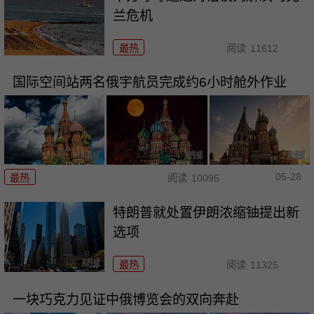
兰危机
最热
阅读
11612
国际空间站两名俄宇航员完成约6小时舱外作业
05-28
最热
阅读
10095
特朗普就处置伊朗浓缩铀提出新
选项
最热
阅读
11325
一块巧克力见证中俄博览会的双向奔赴