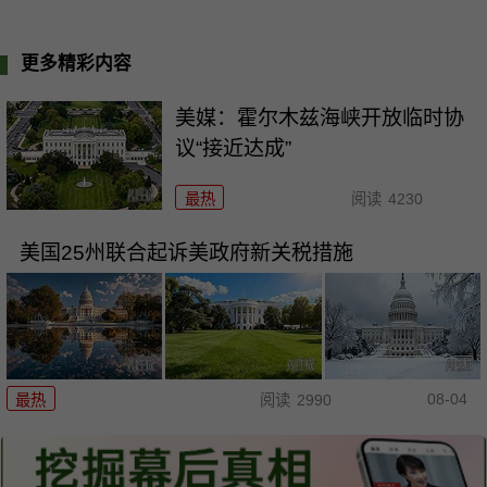
更多精彩内容
美媒：霍尔木兹海峡开放临时协
议“接近达成”
最热
阅读
4230
美国25州联合起诉美政府新关税措施
08-04
最热
阅读
2990