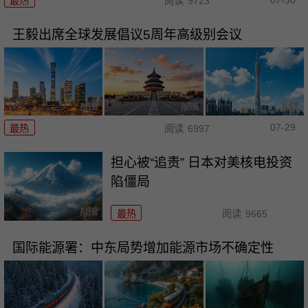
最热
阅读
9723
王毅出席全球发展倡议5周年高级别会议
07-29
最热
阅读
6997
担心被“追责” 日本对美核电投资
陷僵局
最热
阅读
9665
国际能源署：中东局势增加能源市场不确定性