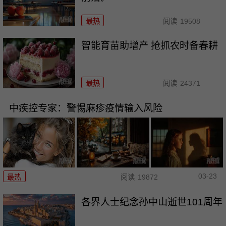
最热
阅读
19508
智能育苗助增产 抢抓农时备春耕
最热
阅读
24371
中疾控专家：警惕麻疹疫情输入风险
03-23
最热
阅读
19872
各界人士纪念孙中山逝世101周年