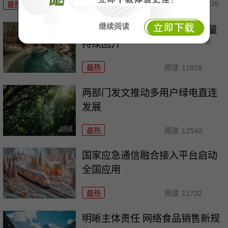
05-26
最热
阅读
12166
继续阅读
数字再刷新，我国珍稀物种数量
持续回升
最热
阅读
11828
两部门发文推动多用户绿电直连
发展
最热
阅读
12540
国家应急通信融合接入平台启动
全国应用
最热
阅读
11732
明晰主体责任 网络食品销售新规