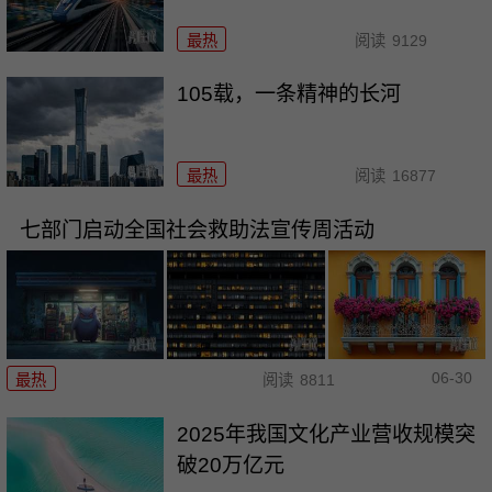
最热
阅读
9129
105载，一条精神的长河
最热
阅读
16877
七部门启动全国社会救助法宣传周活动
06-30
最热
阅读
8811
2025年我国文化产业营收规模突
破20万亿元