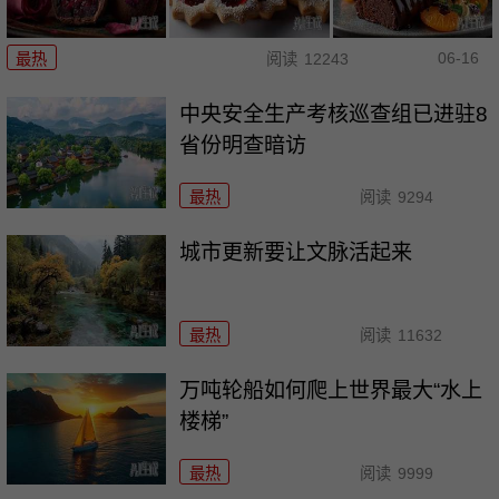
06-16
最热
阅读
12243
中央安全生产考核巡查组已进驻8
省份明查暗访
最热
阅读
9294
城市更新要让文脉活起来
最热
阅读
11632
万吨轮船如何爬上世界最大“水上
楼梯”
最热
阅读
9999