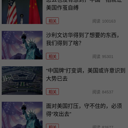
美国作茧自缚
相关
阅读
100163
沙利文访华得到了想要的东西，
我们得到了啥？
相关
阅读
95301
“中国牌”打变调，美国或许意识到
大势已去
相关
阅读
84537
面对美国打压，守不住的，必须
得“攻出去”
相关
阅读
82677