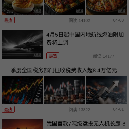
04-03
最热
阅读
14102
4月5日起中国内地航线燃油附加
费将上调
最热
阅读
14177
一季度全国税务部门征收税费收入超8.4万亿元
04-01
最热
阅读
13822
我国首款7吨级运投无人机长鹰-8