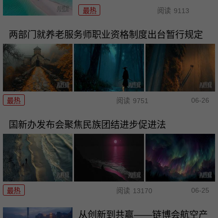
最热
阅读
9113
两部门就养老服务师职业资格制度出台暂行规定
06-26
最热
阅读
9751
国新办发布会聚焦民族团结进步促进法
06-25
最热
阅读
13170
从创新到共赢——链博会航空产