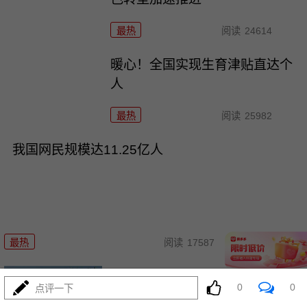
最热
阅读
24614
暖心！全国实现生育津贴直达个
人
最热
阅读
25982
我国网民规模达11.25亿人
02-05
最热
阅读
17587
春运首日探访多地铁路调度中心
0
0
点评一下