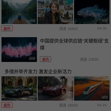
04-30
最热
阅读
16803
中国提供全球供应链“关键枢纽”支
撑
最热
阅读
23830
多措并举齐发力 激发企业新活力
04-24
最热
阅读
18559