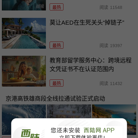
最热
阅读
11548
莫让AED在生死关头“掉链子”
最热
阅读
19397
教育部留学服务中心：跨境远程
文凭证书不在认证范围内
最热
阅读
11432
京港高铁雄商段全线拉通试验正式启动