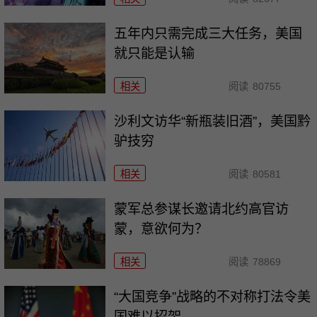
五年内只需完成三大任务，美国
就只能是认输
相关
阅读
80755
沙利文访华“新瓶装旧酒”，美国黔
驴技穷
相关
阅读
80581
​蒙军总参谋长邀请北约高官访
蒙，意欲何为？
相关
阅读
78869
“大国竞争”战略的不对称打法令美
国难以招架