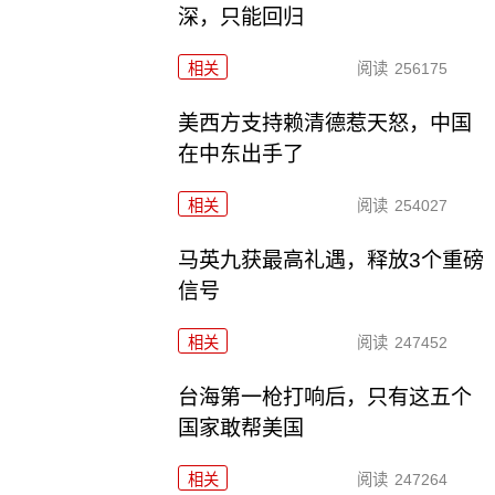
深，只能回归
相关
阅读
256175
美西方支持赖清德惹天怒，中国
在中东出手了
相关
阅读
254027
马英九获最高礼遇，释放3个重磅
信号
相关
阅读
247452
台海第一枪打响后，只有这五个
国家敢帮美国
相关
阅读
247264