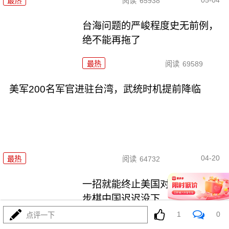
最热
阅读
65938
台海问题的严峻程度史无前例，
绝不能再拖了
最热
阅读
69589
美军200名军官进驻台湾，武统时机提前降临
04-20
最热
阅读
64732
一招就能终止美国对台军售，这
步棋中国迟迟没下
1
0
点评一下
最热
阅读
61404