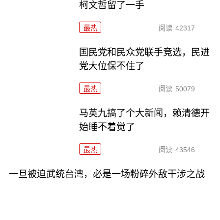
柯文哲留了一手
最热
阅读
42317
国民党和民众党联手竞选，民进
党大位保不住了
最热
阅读
50079
马英九搞了个大新闻，赖清德开
始睡不着觉了
最热
阅读
43546
一旦被迫武统台湾，必是一场粉碎外敌干涉之战