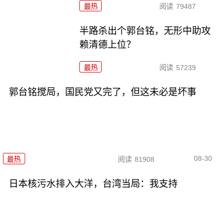
最热
阅读
79487
半路杀出个郭台铭，无形中助攻
赖清德上位？
最热
阅读
57239
郭台铭搅局，国民党又完了，但这未必是坏事
08-30
最热
阅读
81908
日本核污水排入大洋，台湾当局：我支持