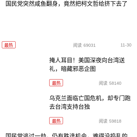
国民党突然咸鱼翻身，竟然把柯文哲给挤下去了
11-30
最热
阅读
69031
掩人耳目！美国深夜向台湾送
礼，暗藏邪恶企图
最热
阅读
58140
乌克兰面临亡国危机，却专门跑
去台湾支持台独
最热
阅读
59818
国民党逃过一劫，仍有胜选机会，难得没捣乱的