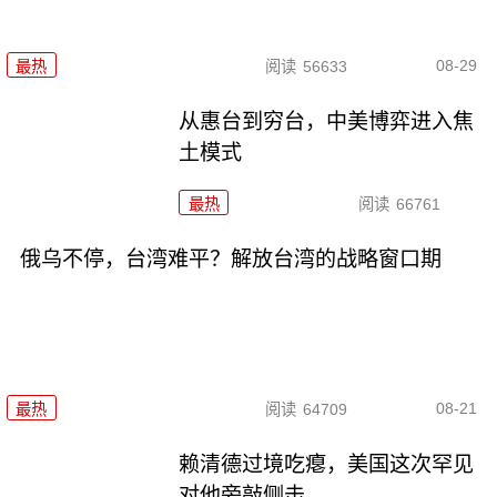
08-29
最热
阅读
56633
从惠台到穷台，中美博弈进入焦
土模式
最热
阅读
66761
俄乌不停，台湾难平？解放台湾的战略窗口期
08-21
最热
阅读
64709
赖清德过境吃瘪，美国这次罕见
对他旁敲侧击