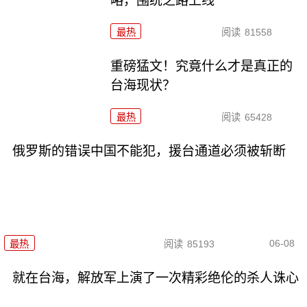
略，围统之路上线
最热
阅读
81558
重磅猛文！究竟什么才是真正的
台海现状？
最热
阅读
65428
俄罗斯的错误中国不能犯，援台通道必须被斩断
06-08
最热
阅读
85193
就在台海，解放军上演了一次精彩绝伦的杀人诛心