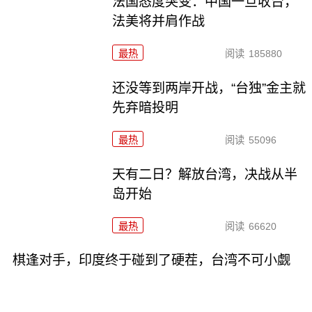
法国态度突变：中国一旦收台，
法美将并肩作战
最热
阅读
185880
还没等到两岸开战，“台独”金主就
先弃暗投明
最热
阅读
55096
天有二日？解放台湾，决战从半
岛开始
最热
阅读
66620
棋逢对手，印度终于碰到了硬茬，台湾不可小觑