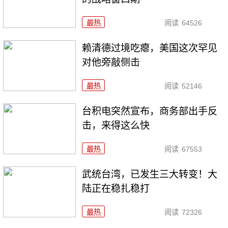
最热
阅读
64526
赖清德过境吃瘪，美国这次罕见
对他旁敲侧击
最热
阅读
52146
台积电突然宣布，商务部出手反
击，来得这么快
最热
阅读
67553
武统台湾，已发生三大转变！大
陆正在稳扎稳打
最热
阅读
72326