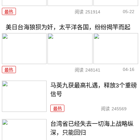
05-22
最热
阅读
251914
美日台海狼狈为奸，太平洋各国，纷纷揭竿而起
04-16
最热
阅读
248141
马英九获最高礼遇，释放3个重磅
信号
最热
阅读
245569
台湾省已经失去一切海上战略纵
深，只能回归