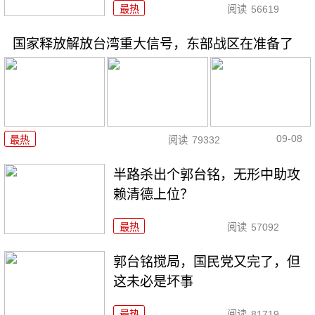
最热
阅读
56619
国家释放解放台湾重大信号，东部战区在准备了
09-08
最热
阅读
79332
半路杀出个郭台铭，无形中助攻
赖清德上位？
最热
阅读
57092
郭台铭搅局，国民党又完了，但
这未必是坏事
最热
阅读
81719