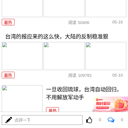
05-16
最热
阅读
50406
台湾的报应来的这么快，大陆的反制稳准狠
05-10
最热
阅读
109782
一旦收回琉球，台湾自动回归，
不用解放军动手
最热
阅读
55992
0
0
点评一下
美国凶猛出击，台湾很危险，开始狗急跳墙了