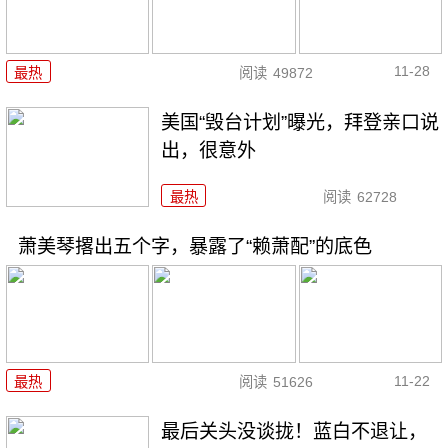
11-28
最热
阅读
49872
美国“毁台计划”曝光，拜登亲口说
出，很意外
最热
阅读
62728
萧美琴撂出五个字，暴露了“赖萧配”的底色
11-22
最热
阅读
51626
最后关头没谈拢！蓝白不退让，