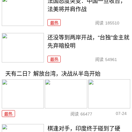
法国态度突变：中国一旦收台，
法美将并肩作战
最热
阅读
185510
还没等到两岸开战，“台独”金主就
先弃暗投明
最热
阅读
54961
天有二日？解放台湾，决战从半岛开始
07-24
最热
阅读
66477
棋逢对手，印度终于碰到了硬