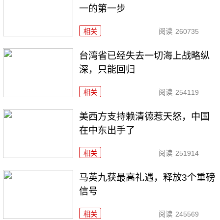
一的第一步
相关
阅读
260735
台湾省已经失去一切海上战略纵
深，只能回归
相关
阅读
254119
美西方支持赖清德惹天怒，中国
在中东出手了
相关
阅读
251914
马英九获最高礼遇，释放3个重磅
信号
相关
阅读
245569