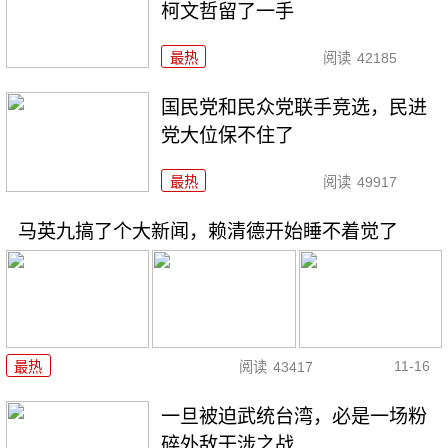
柯文哲留了一手
最热
阅读
42185
国民党和民众党联手竞选，民进
党大位保不住了
最热
阅读
49917
马英九搞了个大新闻，赖清德开始睡不着觉了
11-16
最热
阅读
43417
一旦被迫武统台湾，必是一场粉
碎外敌干涉之战