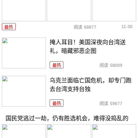
11-30
最热
阅读
68877
掩人耳目！美国深夜向台湾送
礼，暗藏邪恶企图
最热
阅读
58009
乌克兰面临亡国危机，却专门跑
去台湾支持台独
最热
阅读
59677
国民党逃过一劫，仍有胜选机会，难得没捣乱的