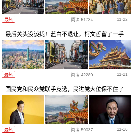
11-22
最热
阅读
51734
最后关头没谈拢！蓝白不退让，柯文哲留了一手
11-21
最热
阅读
42280
国民党和民众党联手竞选，民进党大位保不住了
11-16
最热
阅读
50037