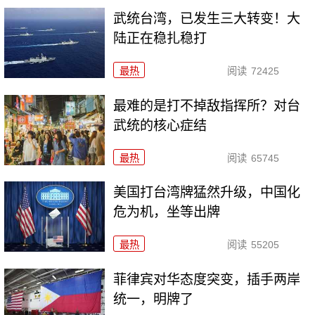
武统台湾，已发生三大转变！大
陆正在稳扎稳打
最热
阅读
72425
最难的是打不掉敌指挥所？对台
武统的核心症结
最热
阅读
65745
美国打台湾牌猛然升级，中国化
危为机，坐等出牌
最热
阅读
55205
菲律宾对华态度突变，插手两岸
统一，明牌了