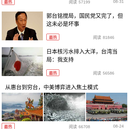
08-31
最热
阅读
57199
郭台铭搅局，国民党又完了，但
这未必是坏事
最热
阅读
81846
日本核污水排入大洋，台湾当
局：我支持
最热
阅读
56586
从惠台到穷台，中美博弈进入焦土模式
08-24
最热
阅读
66708