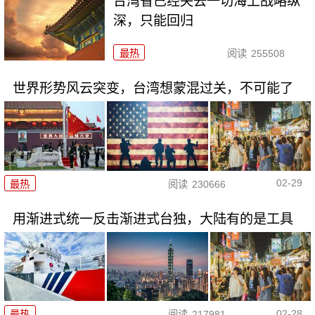
台湾省已经失去一切海上战略纵
深，只能回归
最热
阅读
255508
世界形势风云突变，台湾想蒙混过关，不可能了
02-29
最热
阅读
230666
用渐进式统一反击渐进式台独，大陆有的是工具
02-28
最热
阅读
217981