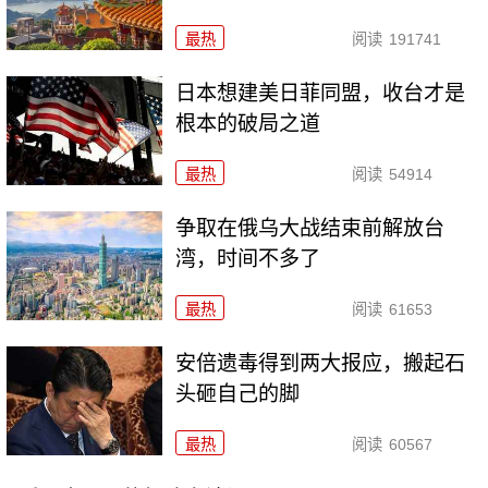
最热
阅读
191741
日本想建美日菲同盟，收台才是
根本的破局之道
最热
阅读
54914
争取在俄乌大战结束前解放台
湾，时间不多了
最热
阅读
61653
安倍遗毒得到两大报应，搬起石
头砸自己的脚
最热
阅读
60567