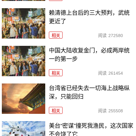
赖清德上台后的三大预判，武统
更近了
相关
阅读
272580
中国大陆收复金门，必成两岸统
一的第一步
相关
阅读
261454
台湾省已经失去一切海上战略纵
深，只能回归
相关
阅读
255508
美台“密谋”撞死我渔民，这次国家
不会饶了它