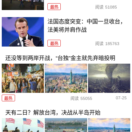
最热
阅读
51085
法国态度突变：中国一旦收台，
法美将并肩作战
最热
阅读
185763
还没等到两岸开战，“台独”金主就先弃暗投明
07-25
最热
阅读
55055
天有二日？解放台湾，决战从半岛开始