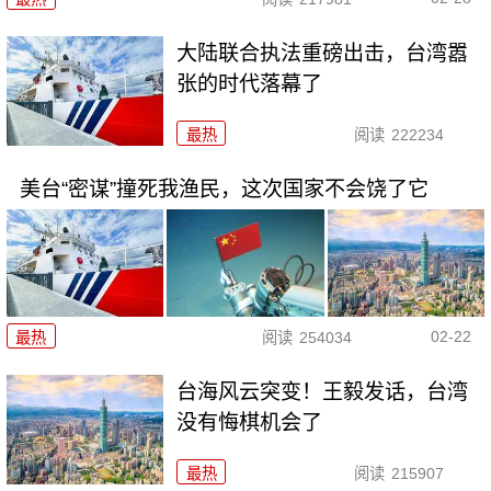
大陆联合执法重磅出击，台湾嚣
张的时代落幕了
最热
阅读
222234
美台“密谋”撞死我渔民，这次国家不会饶了它
02-22
最热
阅读
254034
台海风云突变！王毅发话，台湾
没有悔棋机会了
最热
阅读
215907