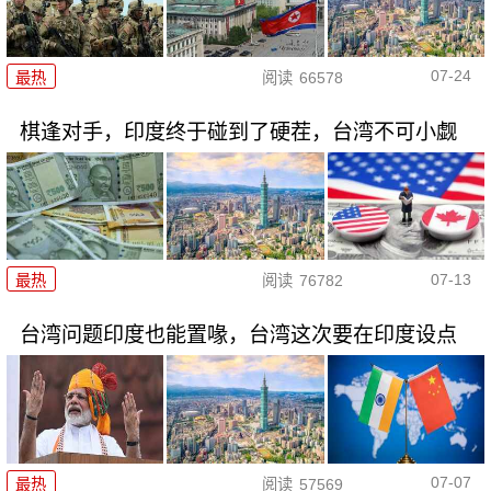
07-24
最热
阅读
66578
棋逢对手，印度终于碰到了硬茬，台湾不可小觑
07-13
最热
阅读
76782
台湾问题印度也能置喙，台湾这次要在印度设点
07-07
最热
阅读
57569