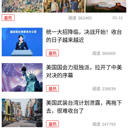
01-11
最热
阅读
362460
统一大招降临，决战开始！收台
的日子越来越近
最热
阅读
366905
美国国会力挺独派，拉开了中美
对决的序幕
最热
阅读
239539
美国武装台湾计划泄露，再拖下
去，很难收台了
最热
阅读
247793