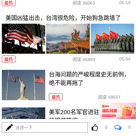
05-10
最热
阅读
56063
美国凶猛出击，台湾很危险，开始狗急跳墙了
05-04
最热
阅读
65893
台海问题的严峻程度史无前例，
绝不能再拖了
最热
阅读
69557
美军200名军官进驻台湾，武统时
机提前降临
0
0
点评一下
最热
阅读
64687