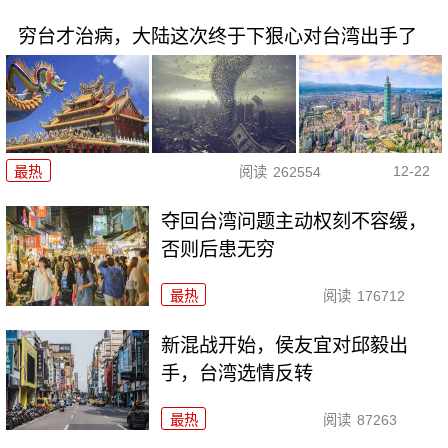
穷台才治病，大陆这次终于下狠心对台湾出手了
12-22
最热
阅读
262554
夺回台湾问题主动权刻不容缓，
否则后患无穷
最热
阅读
176712
新混战开始，侯友宜对邱毅出
手，台湾选情反转
最热
阅读
87263