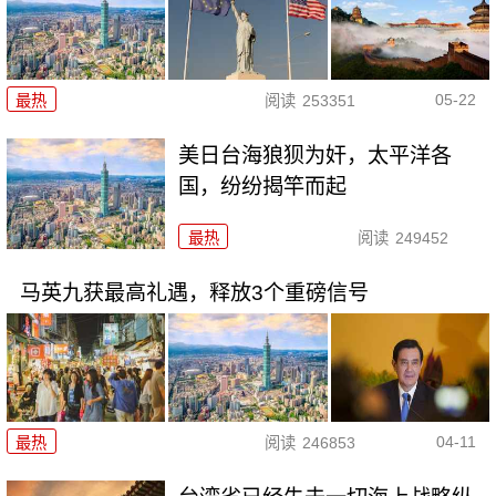
05-22
最热
阅读
253351
美日台海狼狈为奸，太平洋各
国，纷纷揭竿而起
最热
阅读
249452
马英九获最高礼遇，释放3个重磅信号
04-11
最热
阅读
246853