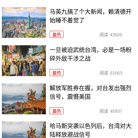
马英九搞了个大新闻，赖清德开
始睡不着觉了
最热
阅读
43505
一旦被迫武统台湾，必是一场粉
碎外敌干涉之战
最热
阅读
51063
解放军胜券在握，对台发出强烈
信号，震慑美国
最热
阅读
45937
哈马斯突袭以色列后，台湾对大
陆释放避战信号