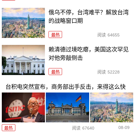
俄乌不停，台湾难平？解放台湾
的战略窗口期
最热
阅读
64655
赖清德过境吃瘪，美国这次罕见
对他旁敲侧击
最热
阅读
52228
台积电突然宣布，商务部出手反击，来得这么快
08-09
最热
阅读
67640