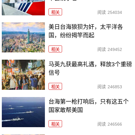
相关
阅读
254034
美日台海狼狈为奸，太平洋各
国，纷纷揭竿而起
相关
阅读
249452
马英九获最高礼遇，释放3个重磅
信号
相关
阅读
246853
台海第一枪打响后，只有这五个
国家敢帮美国
相关
阅读
246566