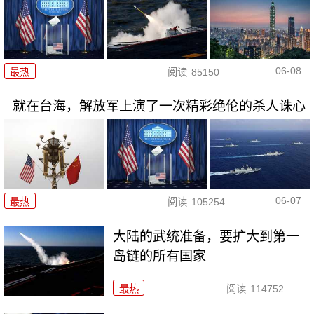
06-08
最热
阅读
85150
就在台海，解放军上演了一次精彩绝伦的杀人诛心
06-07
最热
阅读
105254
大陆的武统准备，要扩大到第一
岛链的所有国家
最热
阅读
114752