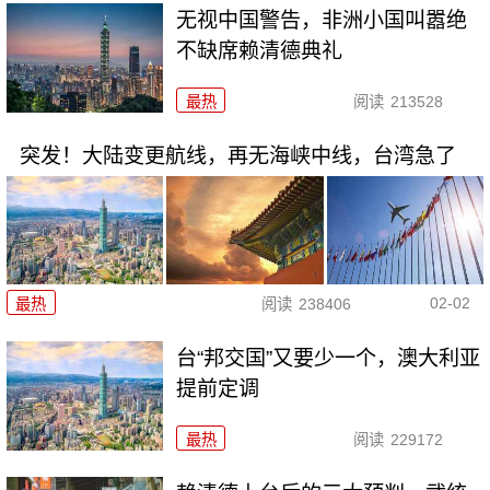
无视中国警告，非洲小国叫嚣绝
不缺席赖清德典礼
最热
阅读
213528
突发！大陆变更航线，再无海峡中线，台湾急了
02-02
最热
阅读
238406
台“邦交国”又要少一个，澳大利亚
提前定调
最热
阅读
229172