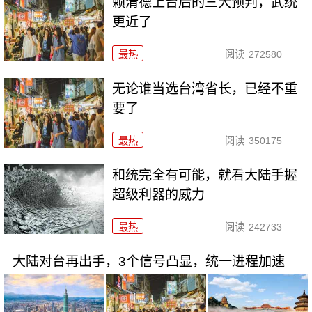
赖清德上台后的三大预判，武统
更近了
最热
阅读
272580
无论谁当选台湾省长，已经不重
要了
最热
阅读
350175
和统完全有可能，就看大陆手握
超级利器的威力
最热
阅读
242733
大陆对台再出手，3个信号凸显，统一进程加速