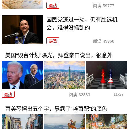
最热
阅读
59777
国民党逃过一劫，仍有胜选机
会，难得没捣乱的
最热
阅读
49968
美国“毁台计划”曝光，拜登亲口说出，很意外
11-27
最热
阅读
62833
萧美琴撂出五个字，暴露了“赖萧配”的底色