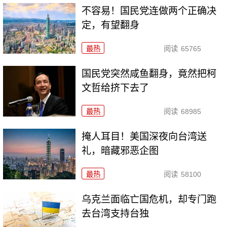
不容易！国民党连做两个正确决
定，有望翻身
最热
阅读
65765
国民党突然咸鱼翻身，竟然把柯
文哲给挤下去了
最热
阅读
68985
掩人耳目！美国深夜向台湾送
礼，暗藏邪恶企图
最热
阅读
58100
乌克兰面临亡国危机，却专门跑
去台湾支持台独