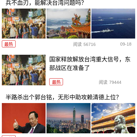
兵不血刃，能解决台湾问题吗？
09-18
最热
阅读
56716
国家释放解放台湾重大信号，东
部战区在准备了
最热
阅读
79444
半路杀出个郭台铭，无形中助攻赖清德上位？