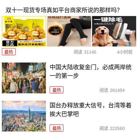
双十一现货专场真如平台商家所说的那样吗？
最热
阅读
31145
4小时前
中国大陆收复金门，必成两岸统
一的第一步
最热
阅读
261454
国台办释放重大信号，台湾等着
挨大巴掌吧
最热
阅读
222560