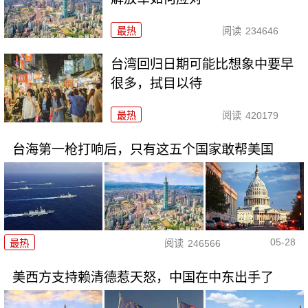
最热
阅读
234646
台湾回归日期可能比想象中要早
很多，拭目以待
最热
阅读
420179
台海第一枪打响后，只有这五个国家敢帮美国
05-28
最热
阅读
246566
美西方支持赖清德惹天怒，中国在中东出手了