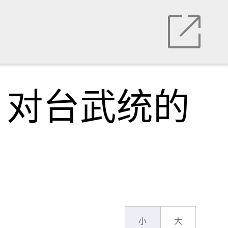
？对台武统的
小
大