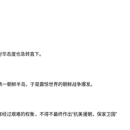
对华态度也急转直下。
统一朝鲜半岛，于是震惊世界的朝鲜战争爆发。
席经过艰难的权衡，不得不最终作出“抗美援朝，保家卫国”