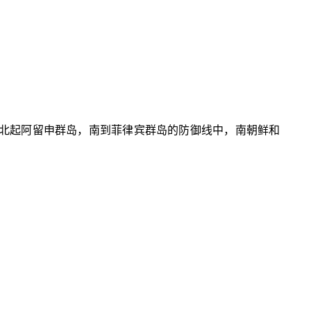
这条北起阿留申群岛，南到菲律宾群岛的防御线中，南朝鲜和