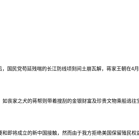
战役后，国民党苟延残喘的长江防线顷刻间土崩瓦解，蒋家王朝在4月
，如丧家之犬的蒋帮则带着搜刮的金银财富及珍贵文物乘船逃往
要和即将成立的新中国接触，然而由于我方拒绝美国保留殖民权