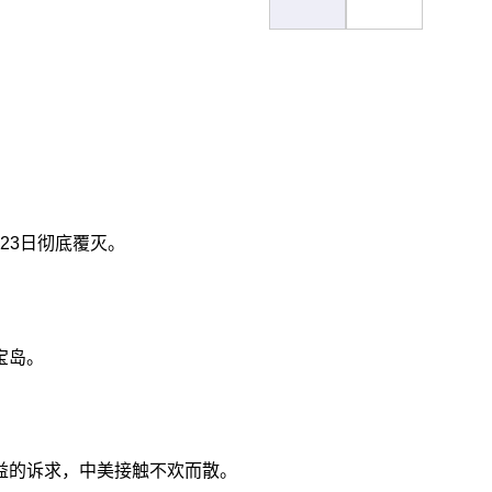
23日彻底覆灭。
宝岛。
益的诉求，中美接触不欢而散。