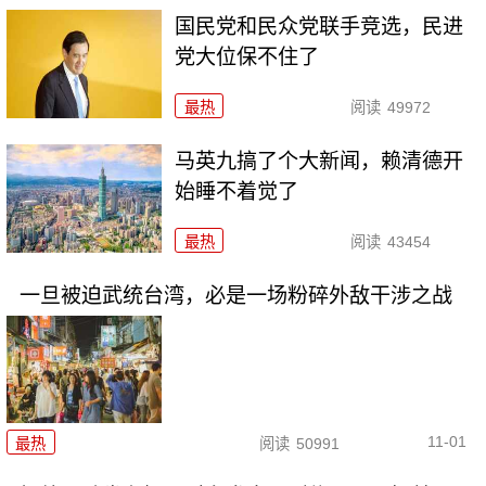
国民党和民众党联手竞选，民进
党大位保不住了
最热
阅读
49972
马英九搞了个大新闻，赖清德开
始睡不着觉了
最热
阅读
43454
一旦被迫武统台湾，必是一场粉碎外敌干涉之战
11-01
最热
阅读
50991