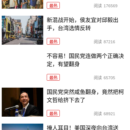
最热
阅读
176569
新混战开始，侯友宜对邱毅出
手，台湾选情反转
最热
阅读
87216
不容易！国民党连做两个正确决
定，有望翻身
最热
阅读
65705
国民党突然咸鱼翻身，竟然把柯
文哲给挤下去了
最热
阅读
68921
掩人耳目！美国深夜向台湾送