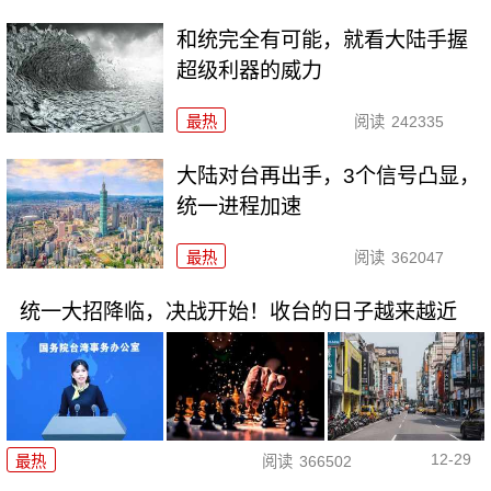
和统完全有可能，就看大陆手握
超级利器的威力
最热
阅读
242335
大陆对台再出手，3个信号凸显，
统一进程加速
最热
阅读
362047
统一大招降临，决战开始！收台的日子越来越近
12-29
最热
阅读
366502