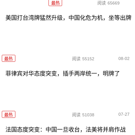
最热
阅读
65669
美国打台湾牌猛然升级，中国化危为机，坐等出牌
08-02
最热
阅读
55152
菲律宾对华态度突变，插手两岸统一，明牌了
07-27
最热
阅读
51038
法国态度突变：中国一旦收台，法美将并肩作战