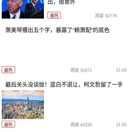
出，很意外
最热
阅读
62776
萧美琴撂出五个字，暴露了“赖萧配”的底色
11-22
最热
阅读
51671
最后关头没谈拢！蓝白不退让，柯文哲留了一手
11-21
最热
阅读
42235