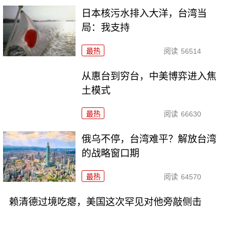
日本核污水排入大洋，台湾当
局：我支持
最热
阅读
56514
从惠台到穷台，中美博弈进入焦
土模式
最热
阅读
66630
俄乌不停，台湾难平？解放台湾
的战略窗口期
最热
阅读
64570
赖清德过境吃瘪，美国这次罕见对他旁敲侧击