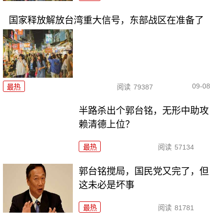
国家释放解放台湾重大信号，东部战区在准备了
09-08
最热
阅读
79387
半路杀出个郭台铭，无形中助攻
赖清德上位？
最热
阅读
57134
郭台铭搅局，国民党又完了，但
这未必是坏事
最热
阅读
81781