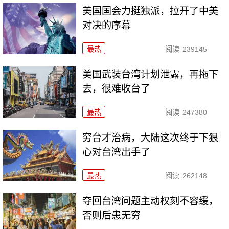
美国国会力挺独派，拉开了中美
对决的序幕
最热
阅读
239145
美国武装台湾计划泄露，再拖下
去，很难收台了
最热
阅读
247380
穷台才治病，大陆这次终于下狠
心对台湾出手了
最热
阅读
262148
夺回台湾问题主动权刻不容缓，
否则后患无穷