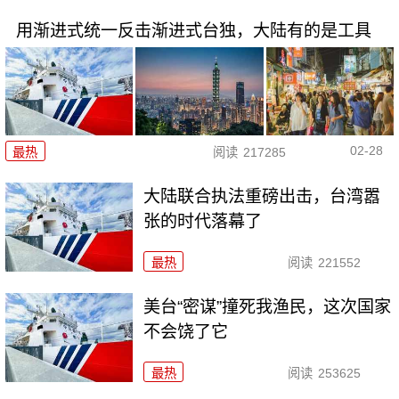
用渐进式统一反击渐进式台独，大陆有的是工具
02-28
最热
阅读
217285
大陆联合执法重磅出击，台湾嚣
张的时代落幕了
最热
阅读
221552
美台“密谋”撞死我渔民，这次国家
不会饶了它
最热
阅读
253625