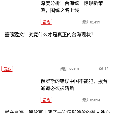
深度分析！台海统一惊现新策
略，围统之路上线
最热
阅读
81439
重磅猛文！究竟什么才是真正的台海现状？
06-12
最热
阅读
65318
俄罗斯的错误中国不能犯，援台
通道必须被斩断
最热
阅读
85094
就在台海，解放军上演了一次精彩绝伦的杀人诛心