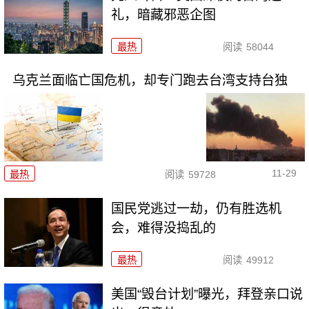
礼，暗藏邪恶企图
最热
阅读
58044
乌克兰面临亡国危机，却专门跑去台湾支持台独
11-29
最热
阅读
59728
国民党逃过一劫，仍有胜选机
会，难得没捣乱的
最热
阅读
49912
美国“毁台计划”曝光，拜登亲口说