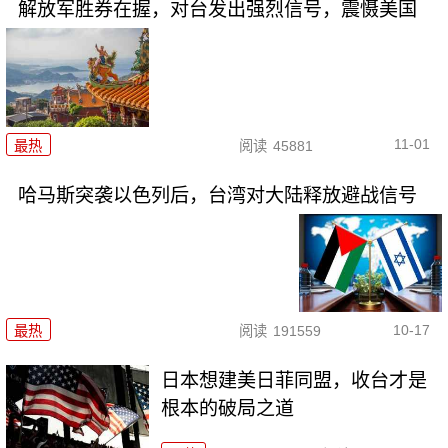
解放军胜券在握，对台发出强烈信号，震慑美国
11-01
最热
阅读
45881
哈马斯突袭以色列后，台湾对大陆释放避战信号
10-17
最热
阅读
191559
日本想建美日菲同盟，收台才是
根本的破局之道