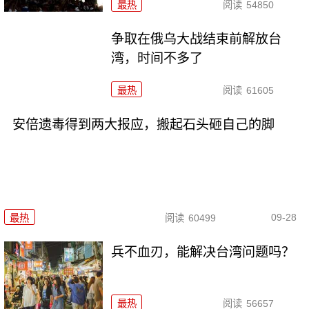
最热
阅读
54850
争取在俄乌大战结束前解放台
湾，时间不多了
最热
阅读
61605
安倍遗毒得到两大报应，搬起石头砸自己的脚
09-28
最热
阅读
60499
兵不血刃，能解决台湾问题吗？
最热
阅读
56657