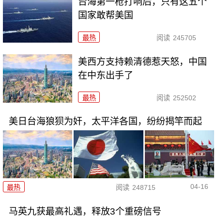
台海第一枪打响后，只有这五个
国家敢帮美国
最热
阅读
245705
美西方支持赖清德惹天怒，中国
在中东出手了
最热
阅读
252502
美日台海狼狈为奸，太平洋各国，纷纷揭竿而起
04-16
最热
阅读
248715
马英九获最高礼遇，释放3个重磅信号