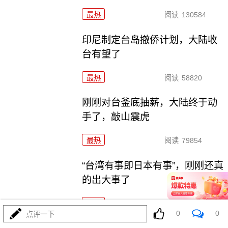
最热
阅读
130584
印尼制定台岛撤侨计划，​大陆收
台有望了
最热
阅读
58820
刚刚对台釜底抽薪，大陆终于动
手了，敲山震虎
最热
阅读
79854
“台湾有事即日本有事”，刚刚还真
的出大事了
最热
阅读
55141
0
0
点评一下