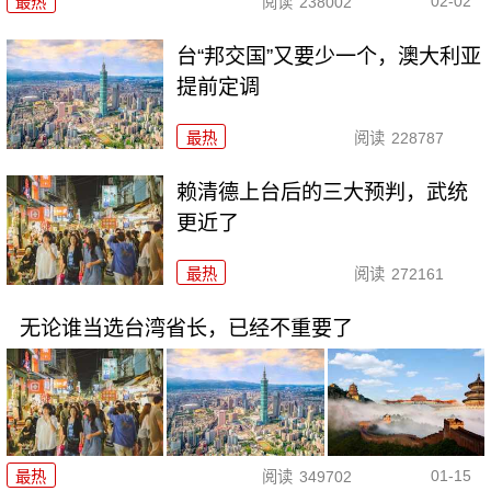
02-02
最热
阅读
238002
台“邦交国”又要少一个，澳大利亚
提前定调
最热
阅读
228787
赖清德上台后的三大预判，武统
更近了
最热
阅读
272161
无论谁当选台湾省长，已经不重要了
01-15
最热
阅读
349702