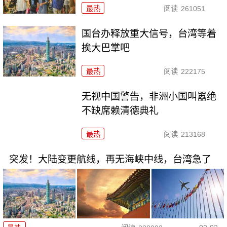
最热
阅读
261051
国台办释放重大信号，台湾等着
挨大巴掌吧
最热
阅读
222175
无视中国警告，非洲小国叫嚣绝
不缺席赖清德典礼
最热
阅读
213168
突发！大陆变更航线，再无海峡中线，台湾急了