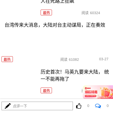
人在死路上狂飙
最热
阅读
60324
台湾传来大消息，大陆对台主动谋局，正在奏效
03-27
最热
阅读
61082
历史首次！马英九要来大陆， 统
一不能再拖了
最热
阅读
69252
马英九突然回祖国大陆，时机很
0
0
点评一下
微妙，暗藏玄机