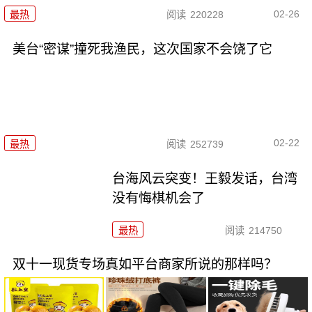
02-26
最热
阅读
220228
美台“密谋”撞死我渔民，这次国家不会饶了它
02-22
最热
阅读
252739
台海风云突变！王毅发话，台湾
没有悔棋机会了
最热
阅读
214750
双十一现货专场真如平台商家所说的那样吗？