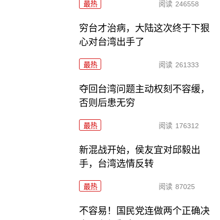
最热
阅读
246558
穷台才治病，大陆这次终于下狠
心对台湾出手了
最热
阅读
261333
夺回台湾问题主动权刻不容缓，
否则后患无穷
最热
阅读
176312
新混战开始，侯友宜对邱毅出
手，台湾选情反转
最热
阅读
87025
不容易！国民党连做两个正确决