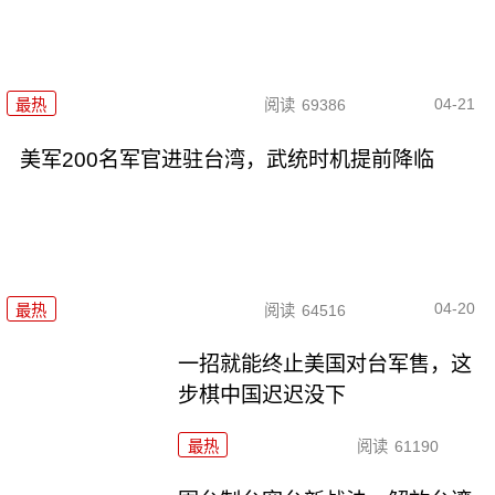
04-21
最热
阅读
69386
美军200名军官进驻台湾，武统时机提前降临
04-20
最热
阅读
64516
一招就能终止美国对台军售，这
步棋中国迟迟没下
最热
阅读
61190