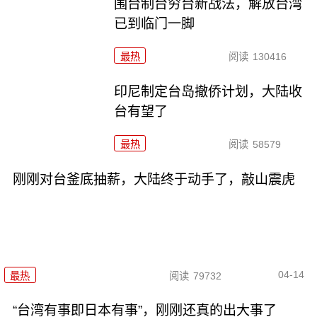
围台制台穷台新战法，解放台湾
已到临门一脚
最热
阅读
130416
印尼制定台岛撤侨计划，​大陆收
台有望了
最热
阅读
58579
刚刚对台釜底抽薪，大陆终于动手了，敲山震虎
04-14
最热
阅读
79732
“台湾有事即日本有事”，刚刚还真的出大事了