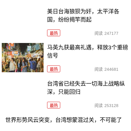
美日台海狼狈为奸，太平洋各
国，纷纷揭竿而起
最热
阅读
247177
马英九获最高礼遇，释放3个重磅
信号
最热
阅读
244681
台湾省已经失去一切海上战略纵
深，只能回归
最热
阅读
253128
世界形势风云突变，台湾想蒙混过关，不可能了