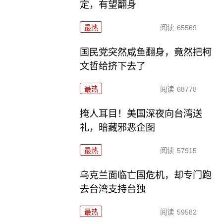
定，有望翻身
最热
阅读
65569
国民党突然咸鱼翻身，竟然把柯
文哲给挤下去了
最热
阅读
68778
掩人耳目！美国深夜向台湾送
礼，暗藏邪恶企图
最热
阅读
57915
乌克兰面临亡国危机，却专门跑
去台湾支持台独
最热
阅读
59582