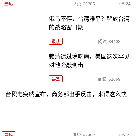
08-24
最热
阅读
66385
俄乌不停，台湾难平？解放台湾
的战略窗口期
最热
阅读
64408
赖清德过境吃瘪，美国这次罕见
对他旁敲侧击
最热
阅读
52059
台积电突然宣布，商务部出手反击，来得这么快
08-09
最热
阅读
67452