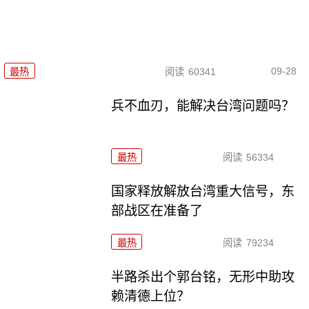
09-28
最热
阅读
60341
兵不血刃，能解决台湾问题吗？
最热
阅读
56334
国家释放解放台湾重大信号，东
部战区在准备了
最热
阅读
79234
半路杀出个郭台铭，无形中助攻
赖清德上位？