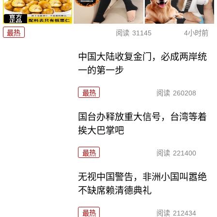
最热
阅读
31145
4小时前
中国大陆收复金门，必成两岸统
一的第一步
最热
阅读
260208
国台办释放重大信号，台湾等着
挨大巴掌吧
最热
阅读
221400
无视中国警告，非洲小国叫嚣绝
不缺席赖清德典礼
最热
阅读
212434