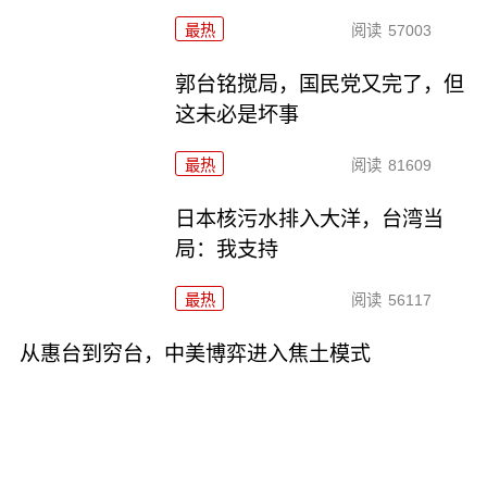
最热
阅读
57003
郭台铭搅局，国民党又完了，但
这未必是坏事
最热
阅读
81609
日本核污水排入大洋，台湾当
局：我支持
最热
阅读
56117
从惠台到穷台，中美博弈进入焦土模式