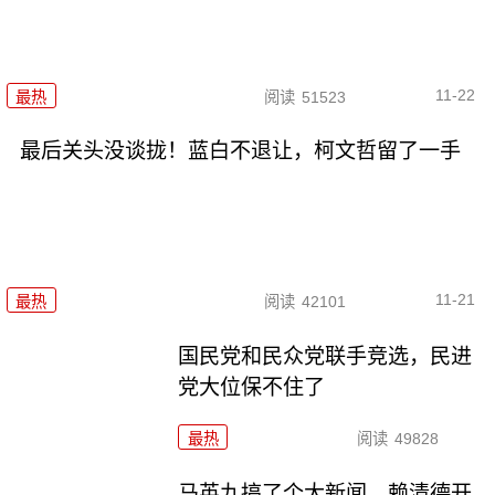
11-22
最热
阅读
51523
最后关头没谈拢！蓝白不退让，柯文哲留了一手
11-21
最热
阅读
42101
国民党和民众党联手竞选，民进
党大位保不住了
最热
阅读
49828
马英九搞了个大新闻，赖清德开