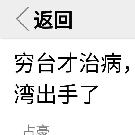
返回
穷台才治病
湾出手了
占豪