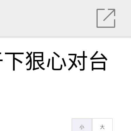
于下狠心对台
小
大