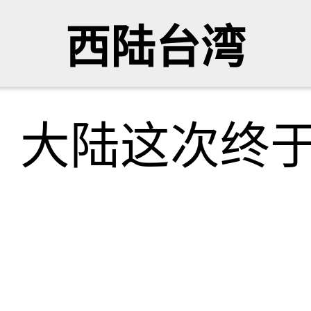
西陆台湾
，大陆这次终