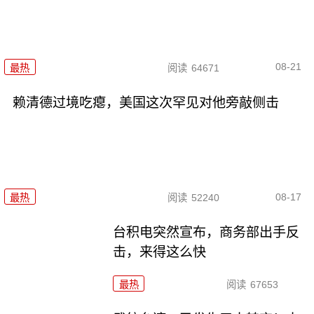
08-21
最热
阅读
64671
赖清德过境吃瘪，美国这次罕见对他旁敲侧击
08-17
最热
阅读
52240
台积电突然宣布，商务部出手反
击，来得这么快
最热
阅读
67653