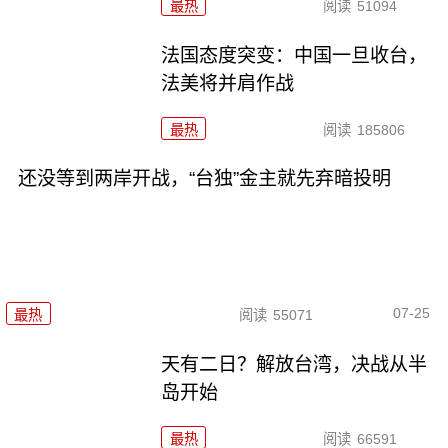
最热
阅读
51094
法国态度突变：中国一旦收台，
法美将并肩作战
最热
阅读
185806
还没等到两岸开战，“台独”金主就先弃暗投明
07-25
最热
阅读
55071
天有二日？解放台湾，决战从半
岛开始
最热
阅读
66591