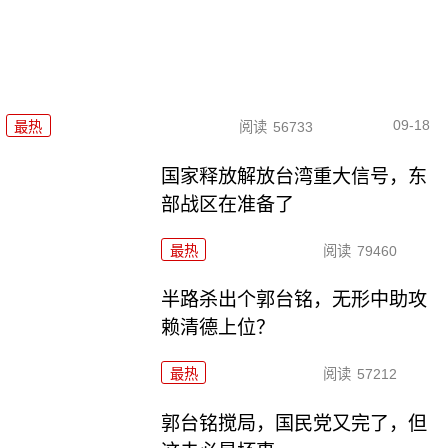
09-18
最热
阅读
56733
国家释放解放台湾重大信号，东
部战区在准备了
最热
阅读
79460
半路杀出个郭台铭，无形中助攻
赖清德上位？
最热
阅读
57212
郭台铭搅局，国民党又完了，但