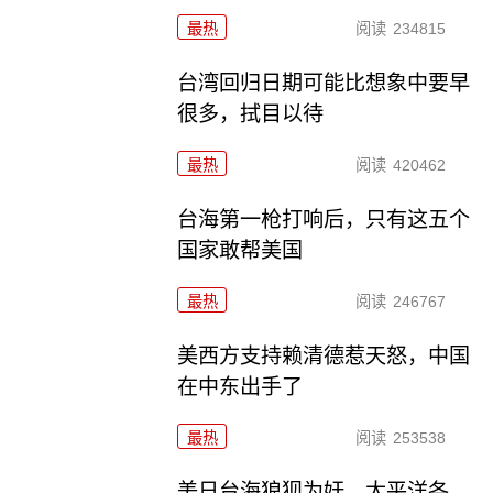
最热
阅读
234815
台湾回归日期可能比想象中要早
很多，拭目以待
最热
阅读
420462
台海第一枪打响后，只有这五个
国家敢帮美国
最热
阅读
246767
美西方支持赖清德惹天怒，中国
在中东出手了
最热
阅读
253538
美日台海狼狈为奸，太平洋各