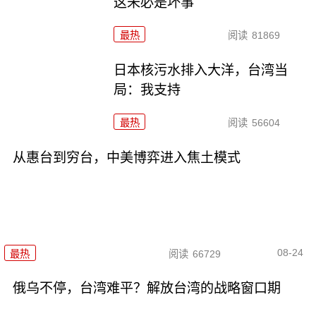
这未必是坏事
最热
阅读
81869
日本核污水排入大洋，台湾当
局：我支持
最热
阅读
56604
从惠台到穷台，中美博弈进入焦土模式
08-24
最热
阅读
66729
俄乌不停，台湾难平？解放台湾的战略窗口期