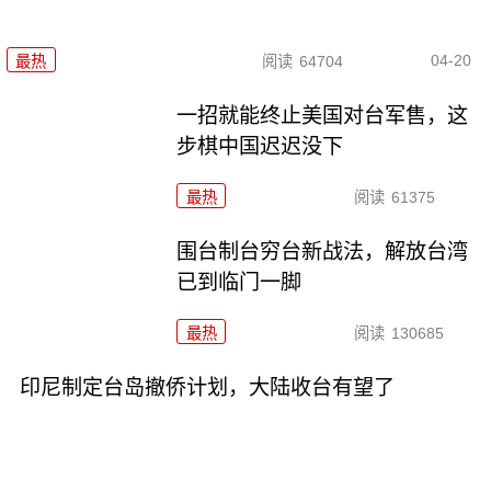
04-20
最热
阅读
64704
一招就能终止美国对台军售，这
步棋中国迟迟没下
最热
阅读
61375
围台制台穷台新战法，解放台湾
已到临门一脚
最热
阅读
130685
印尼制定台岛撤侨计划，​大陆收台有望了