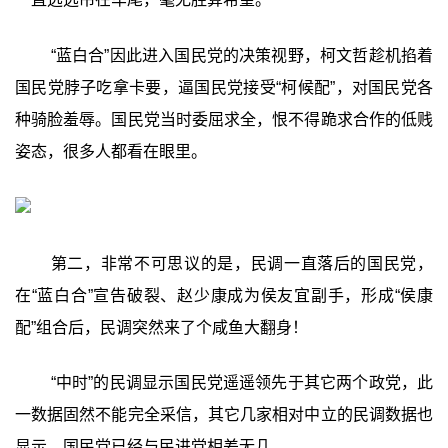
“蓝白合”因此进入国民党的决策视野，柯文哲趁机掐着
国民党脖子吃拿卡要，逼国民党接受“柯候配”，对国民党各
种骑脸羞辱。国民党当时委屈求全，恨不得跪求合作的低贱
姿态，很多人都看在眼里。
第二，非常不可思议的是，民调一直落后的国民党，
在“蓝白合”宣告破裂、赵少康成为侯友宜副手，形成“侯康
配”组合后，民调突然来了个咸鱼大翻身！
“中时”的民调显示国民党遥遥领先于其它两个政党，此
一数据固然不能完全采信，其它几家相对中立的民调数据也
显示，国民党已经与民进党相差无几。