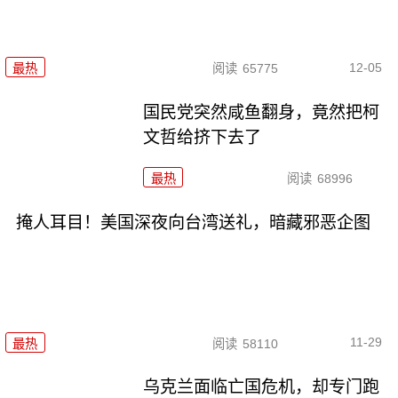
12-05
最热
阅读
65775
国民党突然咸鱼翻身，竟然把柯
文哲给挤下去了
最热
阅读
68996
掩人耳目！美国深夜向台湾送礼，暗藏邪恶企图
11-29
最热
阅读
58110
乌克兰面临亡国危机，却专门跑