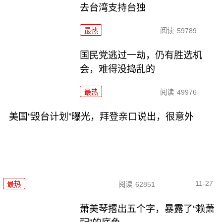
去台湾支持台独
最热
阅读
59789
国民党逃过一劫，仍有胜选机
会，难得没捣乱的
最热
阅读
49976
美国“毁台计划”曝光，拜登亲口说出，很意外
11-27
最热
阅读
62851
萧美琴撂出五个字，暴露了“赖萧