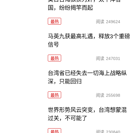
国，纷纷揭竿而起
最热
阅读
249624
马英九获最高礼遇，释放3个重磅
信号
最热
阅读
247031
台湾省已经失去一切海上战略纵
深，只能回归
最热
阅读
255698
世界形势风云突变，台湾想蒙混
过关，不可能了
最热
阅读
230840