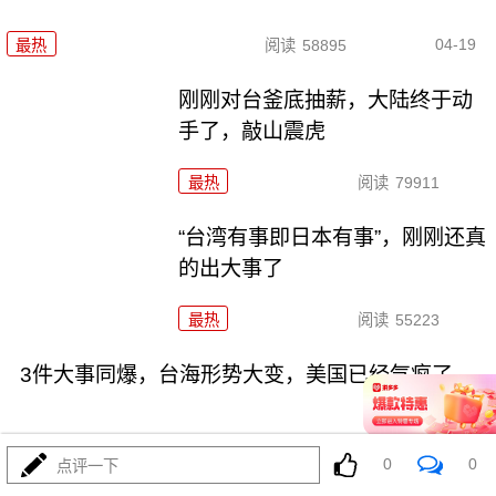
04-19
最热
阅读
58895
刚刚对台釜底抽薪，大陆终于动
手了，敲山震虎
最热
阅读
79911
“台湾有事即日本有事”，刚刚还真
的出大事了
最热
阅读
55223
3件大事同爆，台海形势大变，美国已经气疯了
0
0
点评一下