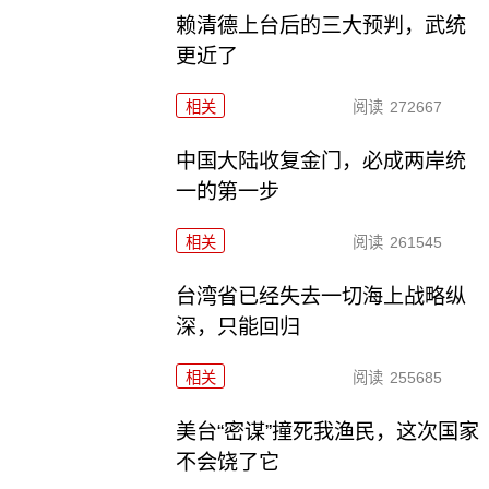
赖清德上台后的三大预判，武统
更近了
相关
阅读
272667
中国大陆收复金门，必成两岸统
一的第一步
相关
阅读
261545
台湾省已经失去一切海上战略纵
深，只能回归
相关
阅读
255685
美台“密谋”撞死我渔民，这次国家
不会饶了它