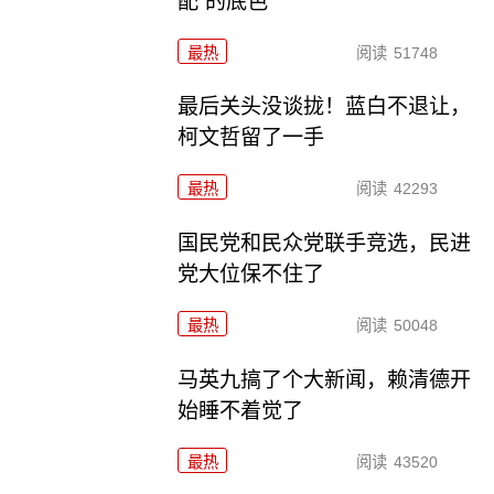
配”的底色
最热
阅读
51748
最后关头没谈拢！蓝白不退让，
柯文哲留了一手
最热
阅读
42293
国民党和民众党联手竞选，民进
党大位保不住了
最热
阅读
50048
马英九搞了个大新闻，赖清德开
始睡不着觉了
最热
阅读
43520