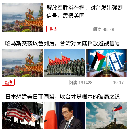
解放军胜券在握，对台发出强烈
信号，震慑美国
最热
阅读
45846
哈马斯突袭以色列后，台湾对大陆释放避战信号
10-17
最热
阅读
191428
日本想建美日菲同盟，收台才是根本的破局之道