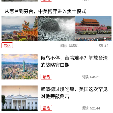
从惠台到穷台，中美博弈进入焦土模式
08-24
最热
阅读
66581
俄乌不停，台湾难平？解放台湾
的战略窗口期
最热
阅读
64521
赖清德过境吃瘪，美国这次罕见
对他旁敲侧击
最热
阅读
52144