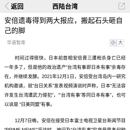
返回
西陆台湾
安倍遗毒得到两大报应，搬起石头砸自
己的脚
小
大
华语智库
时间过得很快，日本前首相安倍晋三遭枪杀身亡已经
一年多了，但是他的政治遗产“台湾有事即日本有事”余毒存
在，并继续发酵。2021年12月1日，安倍受台湾岛内一研究
机构邀请，就“台日关系”发表视频演说时声称，日本“无法容
许发生台湾遭武力侵犯”，“‘台湾有事’等同日本有事”，也可
以说是 “日美同盟”有事。
12月7日晚，安倍在接受日本富士电视卫星台新闻节目
“PRIME NEWS”采访时，被问及“台湾有事”究竟是思考何种