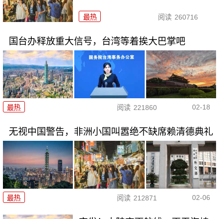
最热
阅读
260716
国台办释放重大信号，台湾等着挨大巴掌吧
02-18
最热
阅读
221860
无视中国警告，非洲小国叫嚣绝不缺席赖清德典礼
02-06
最热
阅读
212871