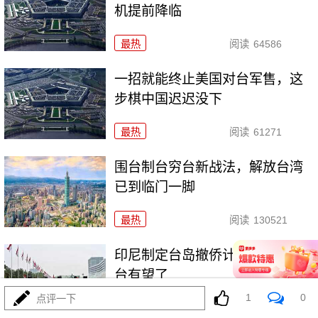
机提前降临
最热
阅读
64586
一招就能终止美国对台军售，这
步棋中国迟迟没下
最热
阅读
61271
围台制台穷台新战法，解放台湾
已到临门一脚
最热
阅读
130521
印尼制定台岛撤侨计划，​大陆收
台有望了
1
0
点评一下
最热
阅读
58769