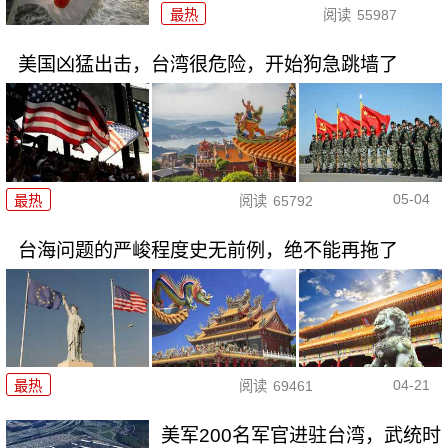
最热
阅读
55987
美国凶猛出击，台湾很危险，开始狗急跳墙了
05-04
最热
阅读
65792
台海问题的严峻程度史无前例，绝不能再拖了
04-21
最热
阅读
69461
美军200名军官进驻台湾，武统时