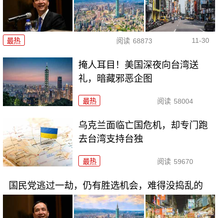
11-30
最热
阅读
68873
掩人耳目！美国深夜向台湾送
礼，暗藏邪恶企图
最热
阅读
58004
乌克兰面临亡国危机，却专门跑
去台湾支持台独
最热
阅读
59670
国民党逃过一劫，仍有胜选机会，难得没捣乱的