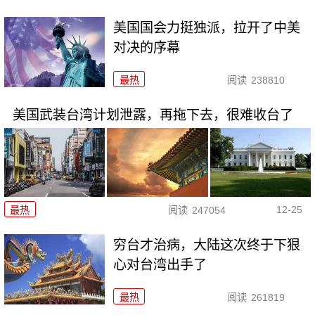
美国国会力挺独派，拉开了中美
对决的序幕
最热
阅读
238810
美国武装台湾计划泄露，再拖下去，很难收台了
12-25
最热
阅读
247054
穷台才治病，大陆这次终于下狠
心对台湾出手了
最热
阅读
261819