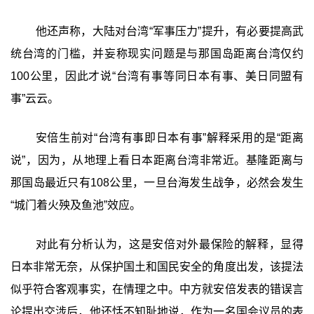
他还声称，大陆对台湾“军事压力”提升，有必要提高武
统台湾的门槛，并妄称现实问题是与那国岛距离台湾仅约
100公里，因此才说“台湾有事等同日本有事、美日同盟有
事”云云。
安倍生前对“台湾有事即日本有事”解释采用的是“距离
说”，因为，从地理上看日本距离台湾非常近。基隆距离与
那国岛最近只有108公里，一旦台海发生战争，必然会发生
“城门着火殃及鱼池”效应。
对此有分析认为，这是安倍对外最保险的解释，显得
日本非常无奈，从保护国土和国民安全的角度出发，该提法
似乎符合客观事实，在情理之中。中方就安倍发表的错误言
论提出交涉后，他还恬不知耻地说，作为一名国会议员的表