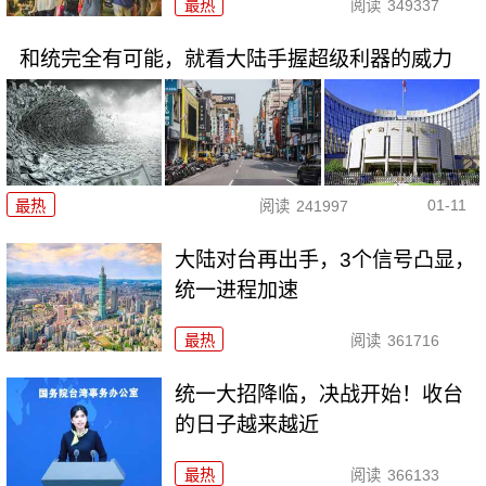
最热
阅读
349337
和统完全有可能，就看大陆手握超级利器的威力
01-11
最热
阅读
241997
大陆对台再出手，3个信号凸显，
统一进程加速
最热
阅读
361716
统一大招降临，决战开始！收台
的日子越来越近
最热
阅读
366133