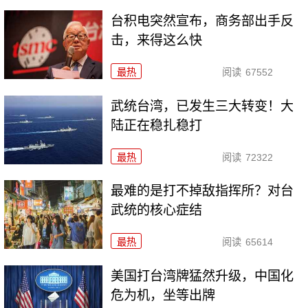
台积电突然宣布，商务部出手反
击，来得这么快
最热
阅读
67552
武统台湾，已发生三大转变！大
陆正在稳扎稳打
最热
阅读
72322
最难的是打不掉敌指挥所？对台
武统的核心症结
最热
阅读
65614
美国打台湾牌猛然升级，中国化
危为机，坐等出牌