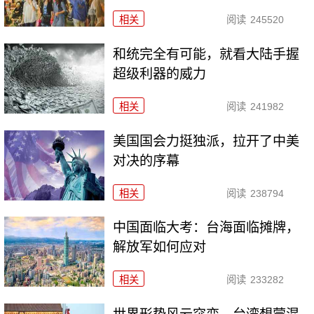
相关
阅读
245520
和统完全有可能，就看大陆手握
超级利器的威力
相关
阅读
241982
美国国会力挺独派，拉开了中美
对决的序幕
相关
阅读
238794
中国面临大考：台海面临摊牌，
解放军如何应对
相关
阅读
233282