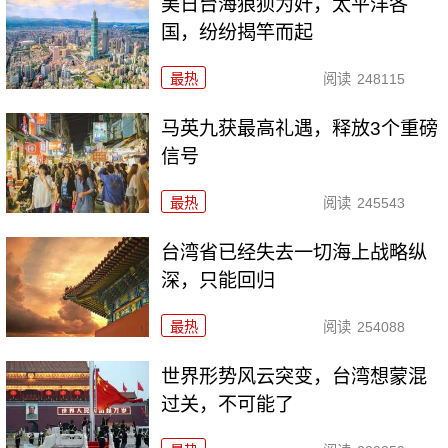
美日台海狼狈为奸，太平洋各
国，纷纷揭竿而起
最热
阅读
248115
马英九获最高礼遇，释放3个重磅
信号
最热
阅读
245543
台湾省已经失去一切海上战略纵
深，只能回归
最热
阅读
254088
世界形势风云突变，台湾想蒙混
过关，不可能了