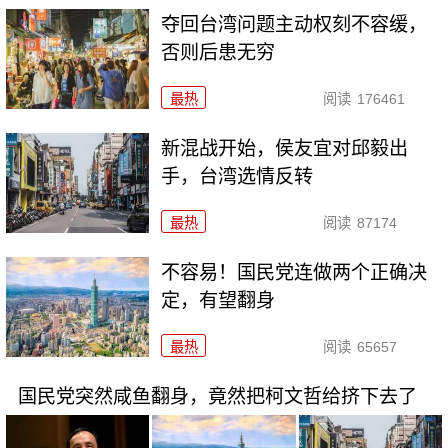
夺回台湾问题主动权刻不容缓，
否则后患无穷
最热
阅读
176461
新混战开始，侯友宜对邱毅出
手，台湾选情反转
最热
阅读
87174
不容易！国民党连做两个正确决
定，有望翻身
最热
阅读
65657
国民党突然咸鱼翻身，竟然把柯文哲给挤下去了