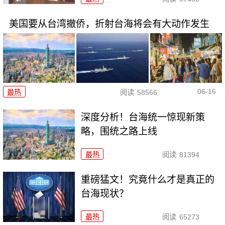
美国要从台湾撤侨，折射台海将会有大动作发生
06-16
最热
阅读
58566
深度分析！台海统一惊现新策
略，围统之路上线
最热
阅读
81394
重磅猛文！究竟什么才是真正的
台海现状？
最热
阅读
65273