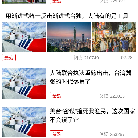
最热
阅读
229359
用渐进式统一反击渐进式台独，大陆有的是工具
02-28
最热
阅读
216749
大陆联合执法重磅出击，台湾嚣
张的时代落幕了
最热
阅读
221013
美台“密谋”撞死我渔民，这次国家
不会饶了它
最热
阅读
253267