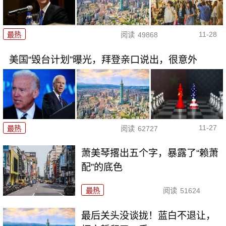
11-28
最热
阅读
49868
美国“毁台计划”曝光，拜登亲口说出，很意外
11-27
最热
阅读
62727
萧美琴撂出五个字，暴露了“赖萧
配”的底色
最热
阅读
51624
最后关头没谈拢！蓝白不退让，