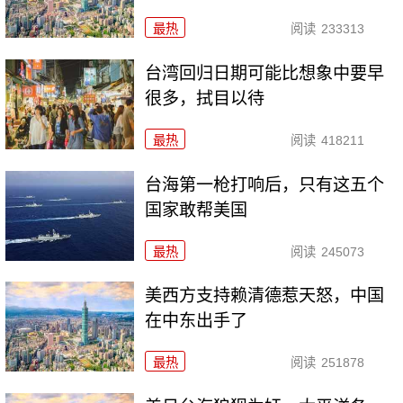
最热
阅读
233313
台湾回归日期可能比想象中要早
很多，拭目以待
最热
阅读
418211
台海第一枪打响后，只有这五个
国家敢帮美国
最热
阅读
245073
美西方支持赖清德惹天怒，中国
在中东出手了
最热
阅读
251878