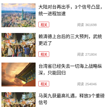
大陆对台再出手，3个信号凸显，
统一进程加速
相关
阅读
361698
赖清德上台后的三大预判，武统
更近了
相关
阅读
271804
台湾省已经失去一切海上战略纵
深，只能回归
相关
阅读
254046
马英九获最高礼遇，释放3个重磅
信号