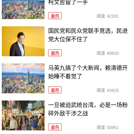
柯文哲留了一手
最热
阅读
42181
国民党和民众党联手竞选，民进
党大位保不住了
最热
阅读
49910
马英九搞了个大新闻，赖清德开
始睡不着觉了
最热
阅读
43415
一旦被迫武统台湾，必是一场粉
碎外敌干涉之战
最热
阅读
50951