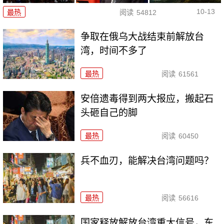
10-13
最热
阅读
54812
争取在俄乌大战结束前解放台
湾，时间不多了
最热
阅读
61561
安倍遗毒得到两大报应，搬起石
头砸自己的脚
最热
阅读
60450
兵不血刃，能解决台湾问题吗？
最热
阅读
56616
国家释放解放台湾重大信号，东