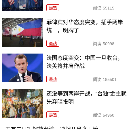
最热
阅读
55115
菲律宾对华态度突变，插手两岸
统一，明牌了
最热
阅读
50998
法国态度突变：中国一旦收台，
法美将并肩作战
最热
阅读
185501
还没等到两岸开战，“台独”金主就
先弃暗投明
最热
阅读
54960