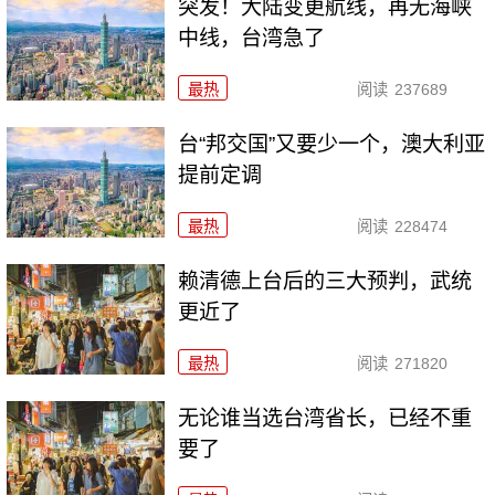
突发！大陆变更航线，再无海峡
中线，台湾急了
最热
阅读
237689
台“邦交国”又要少一个，澳大利亚
提前定调
最热
阅读
228474
赖清德上台后的三大预判，武统
更近了
最热
阅读
271820
无论谁当选台湾省长，已经不重
要了