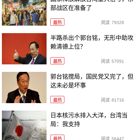
部战区在准备了
最热
阅读
79328
半路杀出个郭台铭，无形中助攻
赖清德上位？
最热
阅读
57091
郭台铭搅局，国民党又完了，但
这未必是坏事
最热
阅读
81716
日本核污水排入大洋，台湾当
局：我支持
最热
阅读
56447