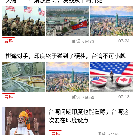
天有二日？解放台湾，决战从半岛开始
07-24
最热
阅读
66473
棋逢对手，印度终于碰到了硬茬，台湾不可小觑
07-13
最热
阅读
76659
台湾问题印度也能置喙，台湾这
次要在印度设点
最热
阅读
57468