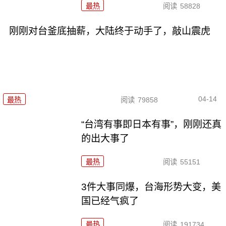
最热
阅读
58828
刚刚对台釜底抽薪，大陆终于动手了，敲山震虎
04-14
最热
阅读
79858
“台湾有事即日本有事”，刚刚还真
的出大事了
最热
阅读
55151
3件大事同爆，台海形势大变，美
国已经气疯了
最热
阅读
191734