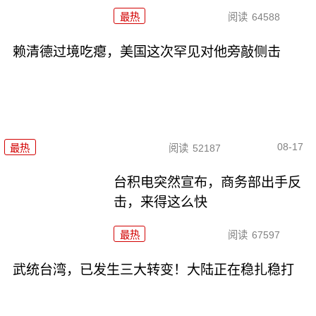
最热
阅读
64588
赖清德过境吃瘪，美国这次罕见对他旁敲侧击
08-17
最热
阅读
52187
台积电突然宣布，商务部出手反
击，来得这么快
最热
阅读
67597
武统台湾，已发生三大转变！大陆正在稳扎稳打