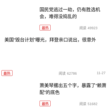
国民党逃过一劫，仍有胜选机
会，难得没捣乱的
最热
阅读
49923
美国“毁台计划”曝光，拜登亲口说出，很意外
11-27
最热
阅读
62786
萧美琴撂出五个字，暴露了“赖萧
配”的底色
最热
阅读
51682