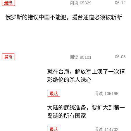
06-12
最热
阅读
65329
俄罗斯的错误中国不能犯，援台通道必须被斩断
06-08
最热
阅读
85101
就在台海，解放军上演了一次精
彩绝伦的杀人诛心
最热
阅读
105195
大陆的武统准备，要扩大到第一
岛链的所有国家
最热
阅读
114702