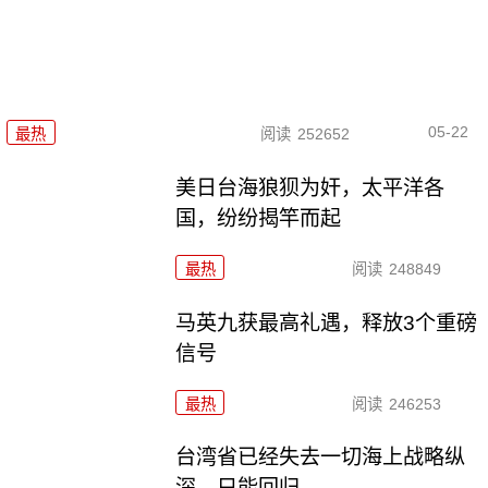
05-22
最热
阅读
252652
美日台海狼狈为奸，太平洋各
国，纷纷揭竿而起
最热
阅读
248849
马英九获最高礼遇，释放3个重磅
信号
最热
阅读
246253
台湾省已经失去一切海上战略纵
深，只能回归