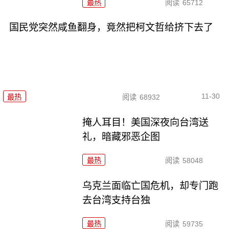
最热
阅读
65712
国民党突然咸鱼翻身，竟然把柯文哲给挤下去了
11-30
最热
阅读
68932
掩人耳目！美国深夜向台湾送
礼，暗藏邪恶企图
最热
阅读
58048
乌克兰面临亡国危机，却专门跑
去台湾支持台独
最热
阅读
59735