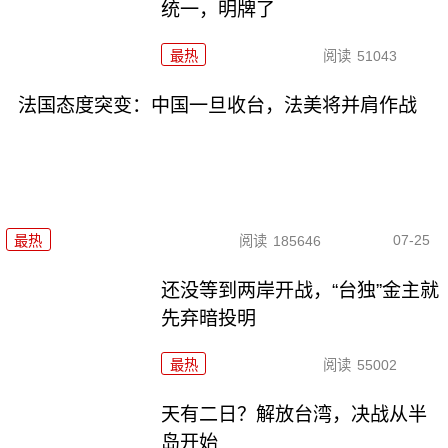
统一，明牌了
最热
阅读
51043
法国态度突变：中国一旦收台，法美将并肩作战
07-25
最热
阅读
185646
还没等到两岸开战，“台独”金主就
先弃暗投明
最热
阅读
55002
天有二日？解放台湾，决战从半
岛开始