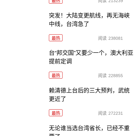
最热
阅读
213239
突发！大陆变更航线，再无海峡
中线，台湾急了
最热
阅读
238081
台“邦交国”又要少一个，澳大利亚
提前定调
最热
阅读
228855
赖清德上台后的三大预判，武统
更近了
最热
阅读
272231
无论谁当选台湾省长，已经不重