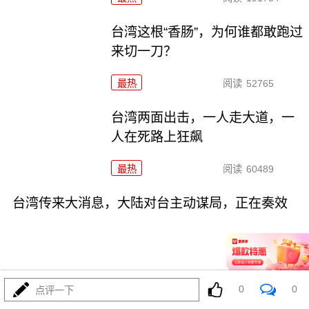
台湾这根“香肠”，为何谁都敢跑过
来切一刀？
最热
阅读
52765
台湾两面出击，一人走大道，一
人在死路上狂飙
最热
阅读
60489
台湾传来大消息，大陆对台主动谋局，正在奏效
0
0
点评一下
03-27
最热
阅读
61249