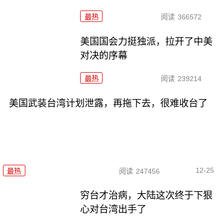
最热
阅读
366572
美国国会力挺独派，拉开了中美
对决的序幕
最热
阅读
239214
美国武装台湾计划泄露，再拖下去，很难收台了
12-25
最热
阅读
247456
穷台才治病，大陆这次终于下狠
心对台湾出手了