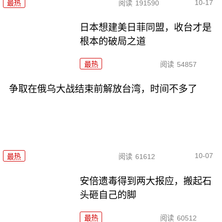
10-17
最热
阅读
191590
日本想建美日菲同盟，收台才是
根本的破局之道
最热
阅读
54857
争取在俄乌大战结束前解放台湾，时间不多了
10-07
最热
阅读
61612
安倍遗毒得到两大报应，搬起石
头砸自己的脚
最热
阅读
60512