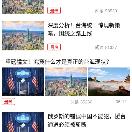
最热
阅读
58530
深度分析！台海统一惊现新策
略，围统之路上线
最热
阅读
81337
重磅猛文！究竟什么才是真正的台海现状？
06-12
最热
阅读
65230
俄罗斯的错误中国不能犯，援台
通道必须被斩断