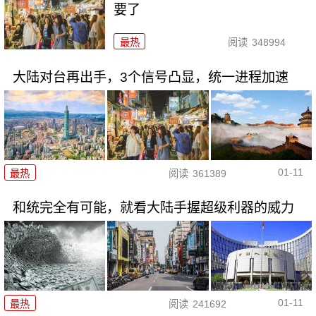
要了
最热
阅读
348994
大陆对台再出手，3个信号凸显，统一进程加速
01-11
最热
阅读
361389
和统完全有可能，就看大陆手握超级利器的威力
01-11
最热
阅读
241692