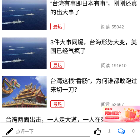
“台湾有事即日本有事”，刚刚还真
的出大事了
最热
阅读
55042
3件大事同爆，台海形势大变，美
国已经气疯了
最热
阅读
191610
台湾这根“香肠”，为何谁都敢跑过
来切一刀？
最热
阅读
52667
台湾两面出击，一人走大道，一人在死路上狂飙
1
0
点评一下