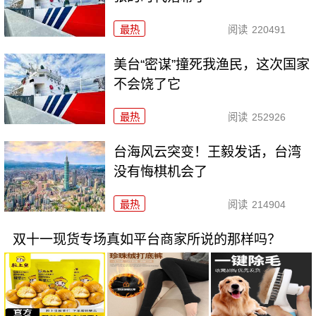
最热
阅读
220491
美台“密谋”撞死我渔民，这次国家
不会饶了它
最热
阅读
252926
台海风云突变！王毅发话，台湾
没有悔棋机会了
最热
阅读
214904
双十一现货专场真如平台商家所说的那样吗？