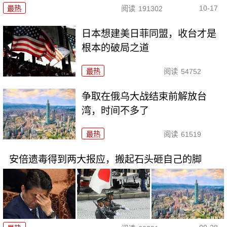
10-17
最热
阅读
191302
日本想建美日菲同盟，收台才是
根本的破局之道
最热
阅读
54752
争取在俄乌大战结束前解放台
湾，时间不多了
最热
阅读
61519
安倍遗毒得到两大报应，搬起石头砸自己的脚