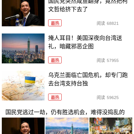
国民党突然咸鱼翻身，竟然把柯
文哲给挤下去了
最热
阅读
68821
掩人耳目！美国深夜向台湾送
礼，暗藏邪恶企图
最热
阅读
57955
乌克兰面临亡国危机，却专门跑
去台湾支持台独
最热
阅读
59625
国民党逃过一劫，仍有胜选机会，难得没捣乱的