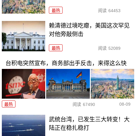
最热
阅读
64453
赖清德过境吃瘪，美国这次罕见
对他旁敲侧击
最热
阅读
52089
台积电突然宣布，商务部出手反击，来得这么快
08-09
最热
阅读
67490
武统台湾，已发生三大转变！大
陆正在稳扎稳打