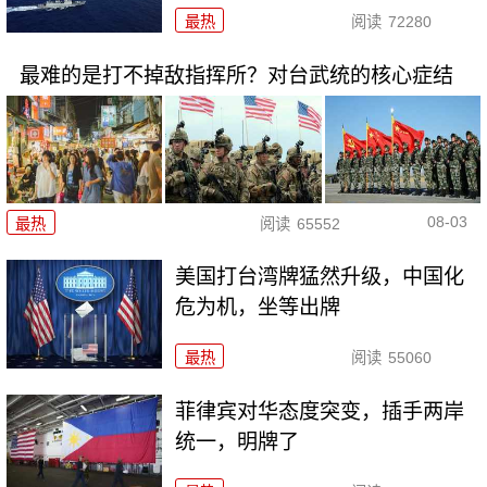
最热
阅读
72280
最难的是打不掉敌指挥所？对台武统的核心症结
08-03
最热
阅读
65552
美国打台湾牌猛然升级，中国化
危为机，坐等出牌
最热
阅读
55060
菲律宾对华态度突变，插手两岸
统一，明牌了