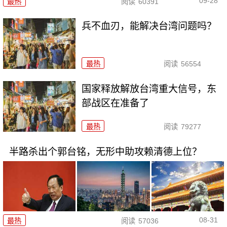
09-28
最热
阅读
60391
兵不血刃，能解决台湾问题吗？
最热
阅读
56554
国家释放解放台湾重大信号，东
部战区在准备了
最热
阅读
79277
半路杀出个郭台铭，无形中助攻赖清德上位？
08-31
最热
阅读
57036