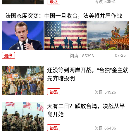
最热
阅读
50861
法国态度突变：中国一旦收台，法美将并肩作战
07-25
最热
阅读
185396
还没等到两岸开战，“台独”金主就
先弃暗投明
最热
阅读
54926
天有二日？解放台湾，决战从半
岛开始
最热
阅读
66436