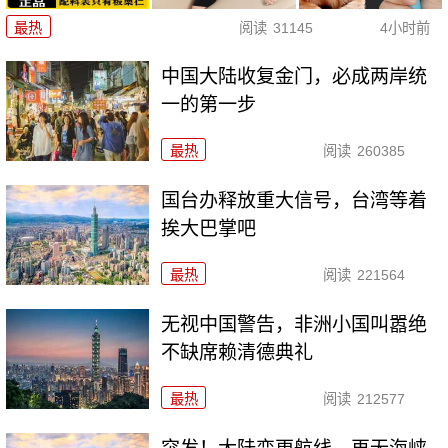
最热
阅读
31145
4小时前
中国大陆收复金门，必成两岸统
一的第一步
最热
阅读
260385
国台办释放重大信号，台湾等着
挨大巴掌吧
最热
阅读
221564
无视中国警告，非洲小国叫嚣绝
不缺席赖清德典礼
最热
阅读
212577