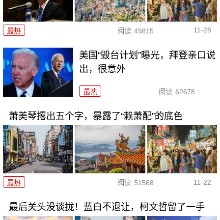
11-28
最热
阅读
49815
美国“毁台计划”曝光，拜登亲口说
出，很意外
最热
阅读
62678
萧美琴撂出五个字，暴露了“赖萧配”的底色
11-22
最热
阅读
51568
最后关头没谈拢！蓝白不退让，柯文哲留了一手