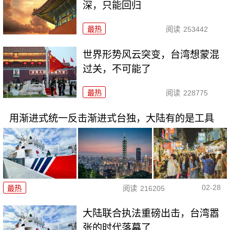
深，只能回归
最热
阅读
253442
世界形势风云突变，台湾想蒙混
过关，不可能了
最热
阅读
228775
用渐进式统一反击渐进式台独，大陆有的是工具
02-28
最热
阅读
216205
大陆联合执法重磅出击，台湾嚣
张的时代落幕了