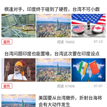
棋逢对手，印度终于碰到了硬茬，台湾不可小觑
07-13
最热
阅读
76602
台湾问题印度也能置喙，台湾这次要在印度设点
07-07
最热
阅读
57406
美国要从台湾撤侨，折射台海将
会有大动作发生