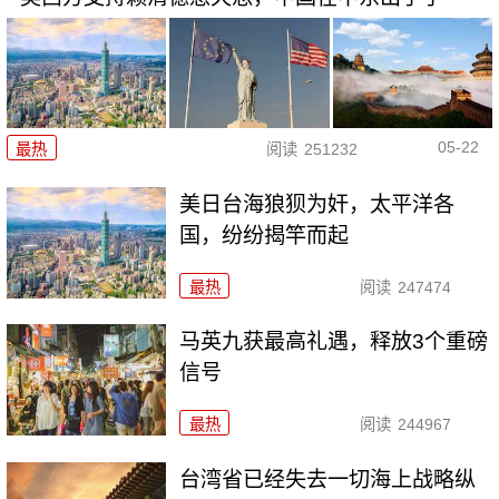
05-22
最热
阅读
251232
美日台海狼狈为奸，太平洋各
国，纷纷揭竿而起
最热
阅读
247474
马英九获最高礼遇，释放3个重磅
信号
最热
阅读
244967
台湾省已经失去一切海上战略纵