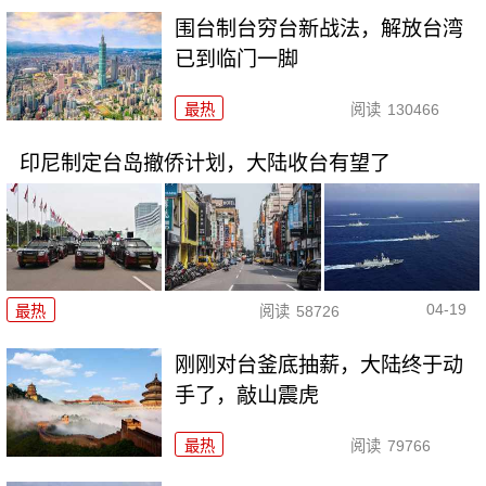
围台制台穷台新战法，解放台湾
已到临门一脚
最热
阅读
130466
印尼制定台岛撤侨计划，​大陆收台有望了
04-19
最热
阅读
58726
刚刚对台釜底抽薪，大陆终于动
手了，敲山震虎
最热
阅读
79766