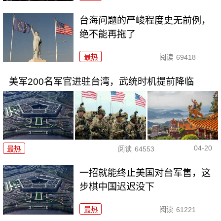
台海问题的严峻程度史无前例，
绝不能再拖了
最热
阅读
69418
美军200名军官进驻台湾，武统时机提前降临
04-20
最热
阅读
64553
一招就能终止美国对台军售，这
步棋中国迟迟没下
最热
阅读
61221