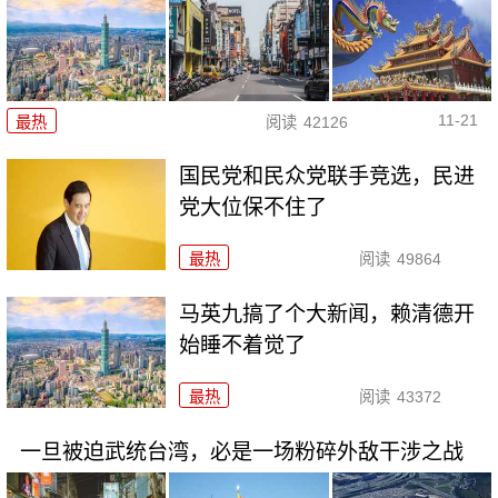
11-21
最热
阅读
42126
国民党和民众党联手竞选，民进
党大位保不住了
最热
阅读
49864
马英九搞了个大新闻，赖清德开
始睡不着觉了
最热
阅读
43372
一旦被迫武统台湾，必是一场粉碎外敌干涉之战