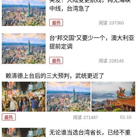
突发！大陆变更航线，再无海峡
中线，台湾急了
最热
阅读
237360
台“邦交国”又要少一个，澳大利亚
提前定调
最热
阅读
228145
赖清德上台后的三大预判，武统更近了
01-16
最热
阅读
271487
无论谁当选台湾省长，已经不重