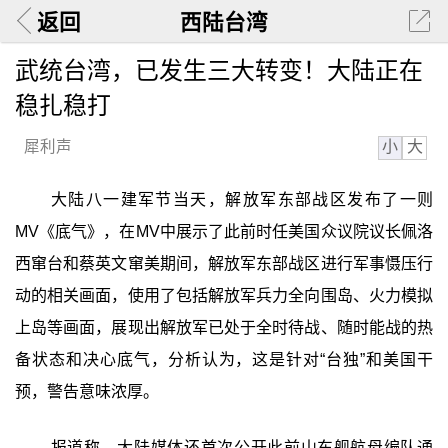
返回
西陆台湾
武统台湾，已发生三大转变！大陆正在
稳扎稳打
小
大
犀利声
大陆八一建军节当天，解放军东部战区发布了一则
MV《底气》，在MV中展示了此前时任美国众议院议长佩洛
西窜台和蔡英文窜美期间，解放军东部战区进行军事慑压行
动的相关画面，使用了包括解放军兵力全向围岛、火力模拟
上岛等画面，展现出解放军已处于全时待战、随时能战的热
备状态和决心底气，分析认为，这是针对“台独”和美国干
预，警告意味浓厚。
报道称，大陆媒体还首次公开此前山东舰航母编队通