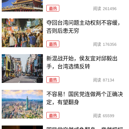
最热
阅读
261496
夺回台湾问题主动权刻不容缓，
否则后患无穷
最热
阅读
176356
新混战开始，侯友宜对邱毅出
手，台湾选情反转
最热
阅读
87134
不容易！国民党连做两个正确决
定，有望翻身
最热
阅读
65599