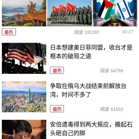
10-17
最热
阅读
191397
日本想建美日菲同盟，收台才是
根本的破局之道
最热
阅读
54799
争取在俄乌大战结束前解放台
湾，时间不多了
最热
阅读
61553
安倍遗毒得到两大报应，搬起石
头砸自己的脚