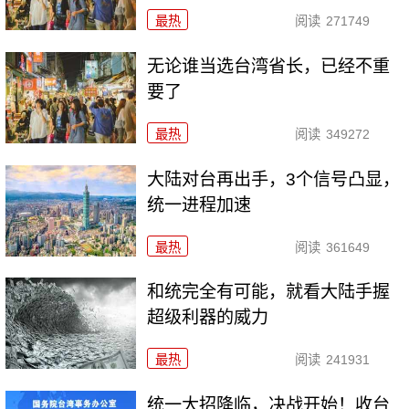
最热
阅读
271749
无论谁当选台湾省长，已经不重
要了
最热
阅读
349272
大陆对台再出手，3个信号凸显，
统一进程加速
最热
阅读
361649
和统完全有可能，就看大陆手握
超级利器的威力
最热
阅读
241931
统一大招降临，决战开始！收台