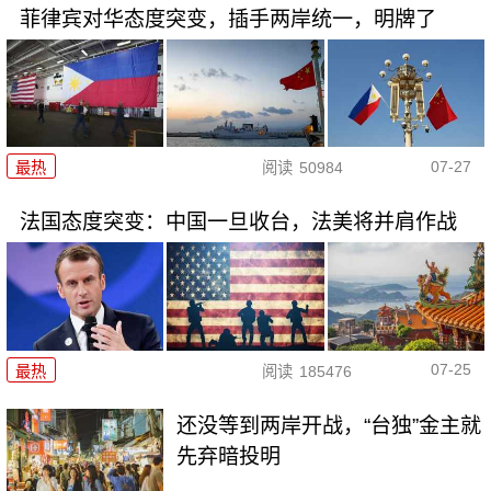
菲律宾对华态度突变，插手两岸统一，明牌了
07-27
最热
阅读
50984
法国态度突变：中国一旦收台，法美将并肩作战
07-25
最热
阅读
185476
还没等到两岸开战，“台独”金主就
先弃暗投明