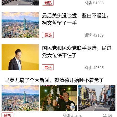
最热
阅读
51606
最后关头没谈拢！蓝白不退让，
柯文哲留了一手
最热
阅读
42169
国民党和民众党联手竞选，民进
党大位保不住了
最热
阅读
49895
马英九搞了个大新闻，赖清德开始睡不着觉了
11-16
最热
阅读
43404