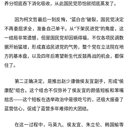
养分彻底吞下消化吸收，从此国民党恐怕就彻底蒸发了。
因为柯文哲最后一刻反悔，“蓝白合”破裂，国民党决定
不再委屈求全，准备自己单干。从“下架民进党”的角度，这
一结局非常遗憾，但是国民党却因祸得福，不仅各项民调数
据开始猛增，形成直追民进党的气势，整个党在立法院在地
方的基本盘，以及四年后寄望新生代反鼓再战的机会，都保
住了。
第二正确决定，是推出赵少康做侯友宜副手，形成“侯
康配”组合。这个组合不仅弥补了侯友宜的颜值短板和笨嘴
拙舌——这个短板在选举政治中是很吃亏的，还极大振奋了
蓝营信心，促成了蓝营多年难得的大团结。
在这一过程中，马英九、侯友宜、朱立伦、韩国瑜等