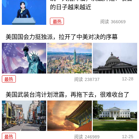
的日子越来越近
最热
阅读
366069
美国国会力挺独派，拉开了中美对决的序幕
12-28
最热
阅读
238737
美国武装台湾计划泄露，再拖下去，很难收台了
12-25
最热
阅读
246989