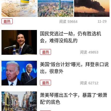
11-29
最热
阅读
59664
国民党逃过一劫，仍有胜选机
会，难得没捣乱的
最热
阅读
49853
美国“毁台计划”曝光，拜登亲口说
出，很意外
最热
阅读
62712
萧美琴撂出五个字，暴露了“赖萧
配”的底色