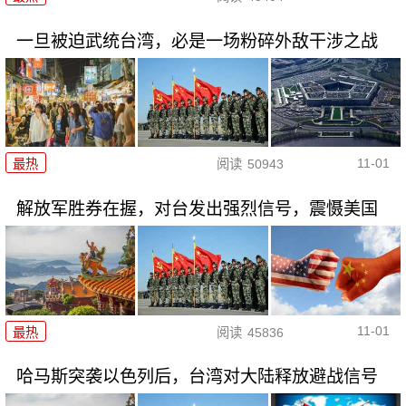
一旦被迫武统台湾，必是一场粉碎外敌干涉之战
11-01
最热
阅读
50943
解放军胜券在握，对台发出强烈信号，震慑美国
11-01
最热
阅读
45836
哈马斯突袭以色列后，台湾对大陆释放避战信号