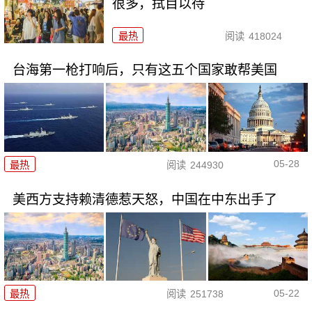
很多，拭目以待
最热
阅读
418024
台海第一枪打响后，只有这五个国家敢帮美国
05-28
最热
阅读
244930
美西方支持赖清德惹天怒，中国在中东出手了
05-22
最热
阅读
251738