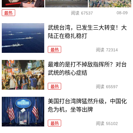
08-09
最热
阅读
67537
武统台湾，已发生三大转变！大
陆正在稳扎稳打
最热
阅读
72314
最难的是打不掉敌指挥所？对台
武统的核心症结
最热
阅读
65597
美国打台湾牌猛然升级，中国化
危为机，坐等出牌
最热
阅读
55102