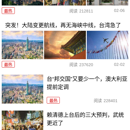
02-06
最热
阅读
212811
突发！大陆变更航线，再无海峡中线，台湾急了
02-02
最热
阅读
237620
台“邦交国”又要少一个，澳大利亚
提前定调
最热
阅读
228401
赖清德上台后的三大预判，武统
更近了