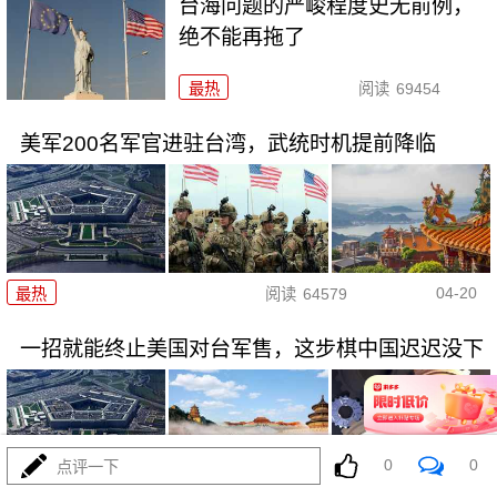
台海问题的严峻程度史无前例，
绝不能再拖了
最热
阅读
69454
美军200名军官进驻台湾，武统时机提前降临
04-20
最热
阅读
64579
一招就能终止美国对台军售，这步棋中国迟迟没下
0
0
点评一下