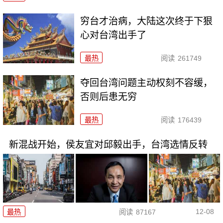
穷台才治病，大陆这次终于下狠
心对台湾出手了
最热
阅读
261749
夺回台湾问题主动权刻不容缓，
否则后患无穷
最热
阅读
176439
新混战开始，侯友宜对邱毅出手，台湾选情反转
12-08
最热
阅读
87167