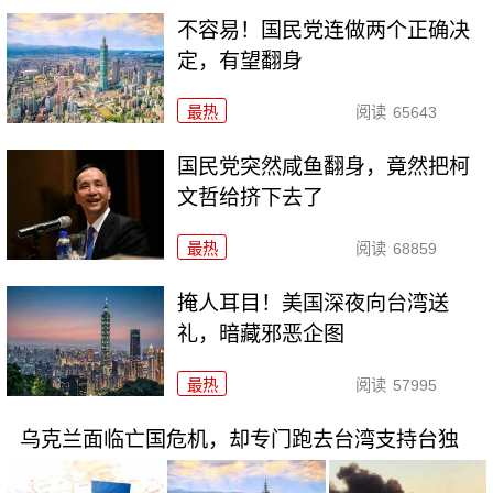
不容易！国民党连做两个正确决
定，有望翻身
最热
阅读
65643
国民党突然咸鱼翻身，竟然把柯
文哲给挤下去了
最热
阅读
68859
掩人耳目！美国深夜向台湾送
礼，暗藏邪恶企图
最热
阅读
57995
乌克兰面临亡国危机，却专门跑去台湾支持台独