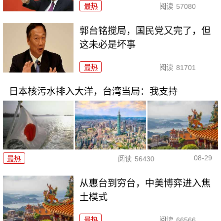
最热
阅读
57080
郭台铭搅局，国民党又完了，但
这未必是坏事
最热
阅读
81701
日本核污水排入大洋，台湾当局：我支持
08-29
最热
阅读
56430
从惠台到穷台，中美博弈进入焦
土模式
最热
阅读
66566