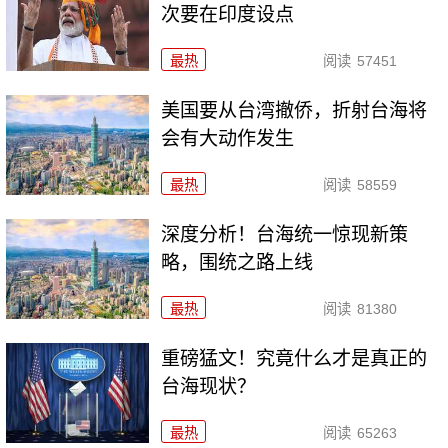
次要在印度设点
最热
阅读
57451
美国要从台湾撤侨，折射台海将
会有大动作发生
最热
阅读
58559
深度分析！台海统一惊现新策
略，围统之路上线
最热
阅读
81380
重磅猛文！究竟什么才是真正的
台海现状？
最热
阅读
65263