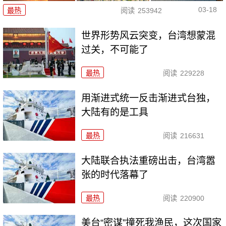
03-18
最热
阅读
253942
世界形势风云突变，台湾想蒙混
过关，不可能了
最热
阅读
229228
用渐进式统一反击渐进式台独，
大陆有的是工具
最热
阅读
216631
大陆联合执法重磅出击，台湾嚣
张的时代落幕了
最热
阅读
220900
美台“密谋”撞死我渔民，这次国家