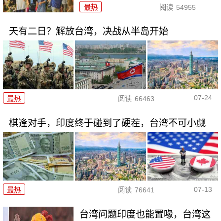
最热
阅读
54955
天有二日？解放台湾，决战从半岛开始
07-24
最热
阅读
66463
棋逢对手，印度终于碰到了硬茬，台湾不可小觑
07-13
最热
阅读
76641
台湾问题印度也能置喙，台湾这