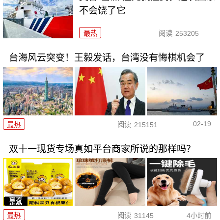
不会饶了它
最热
阅读
253205
台海风云突变！王毅发话，台湾没有悔棋机会了
02-19
最热
阅读
215151
双十一现货专场真如平台商家所说的那样吗？
最热
阅读
31145
4小时前