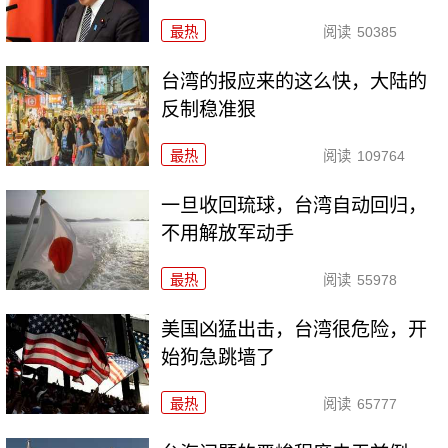
最热
阅读
50385
台湾的报应来的这么快，大陆的
反制稳准狠
最热
阅读
109764
一旦收回琉球，台湾自动回归，
不用解放军动手
最热
阅读
55978
美国凶猛出击，台湾很危险，开
始狗急跳墙了
最热
阅读
65777