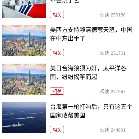
不会饶了它
相关
阅读
253188
美西方支持赖清德惹天怒，中国
在中东出手了
相关
阅读
251701
美日台海狼狈为奸，太平洋各
国，纷纷揭竿而起
相关
阅读
247947
台海第一枪打响后，只有这五个
国家敢帮美国
相关
阅读
244891