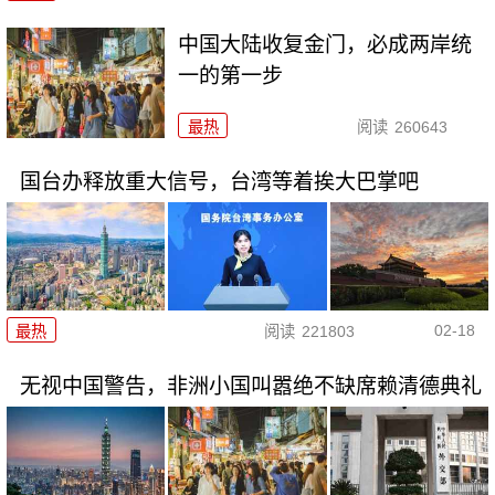
中国大陆收复金门，必成两岸统
一的第一步
最热
阅读
260643
国台办释放重大信号，台湾等着挨大巴掌吧
02-18
最热
阅读
221803
无视中国警告，非洲小国叫嚣绝不缺席赖清德典礼