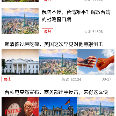
俄乌不停，台湾难平？解放台湾
的战略窗口期
最热
阅读
64506
赖清德过境吃瘪，美国这次罕见对他旁敲侧击
08-17
最热
阅读
52134
台积电突然宣布，商务部出手反击，来得这么快