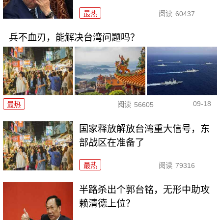
最热
阅读
60437
兵不血刃，能解决台湾问题吗？
09-18
最热
阅读
56605
国家释放解放台湾重大信号，东
部战区在准备了
最热
阅读
79316
半路杀出个郭台铭，无形中助攻
赖清德上位？