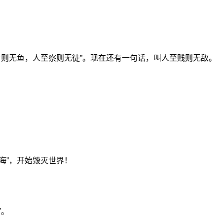
清则无鱼，人至察则无徒”。现在还有一句话，叫人至贱则无敌。
。
海”，开始毁灭世界！
”。