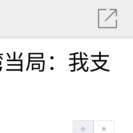
湾当局：我支
小
大