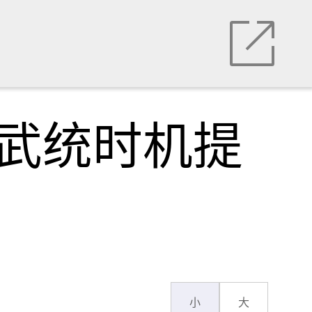
，武统时机提
小
大