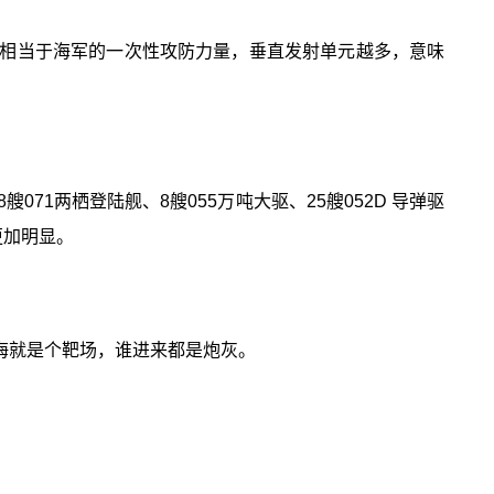
相当于海军的一次性攻防力量，垂直发射单元越多，意味
71两栖登陆舰、8艘055万吨大驱、25艘052D 导弹驱
更加明显。
海就是个靶场，谁进来都是炮灰。