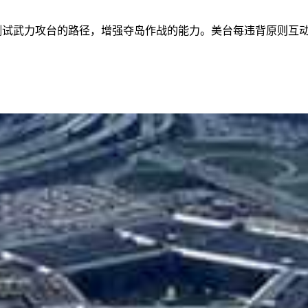
断测试武力攻台的路径，增强夺岛作战的能力。美台每违背原则互