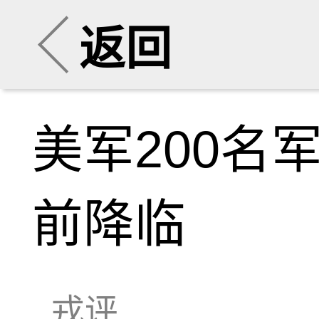
返回
美军200名
前降临
戎评