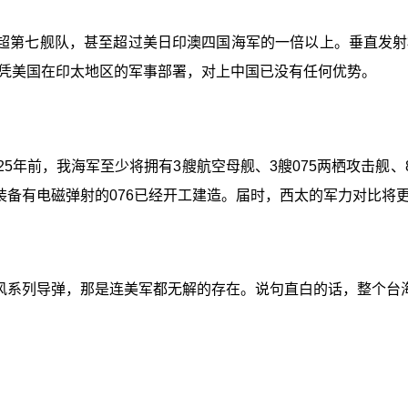
超第七舰队，甚至超过美日印澳四国海军的一倍以上。垂直发射
凭美国在印太地区的军事部署，对上中国已没有任何优势。
年前，我海军至少将拥有3艘航空母舰、3艘075两栖攻击舰、8艘0
，装备有电磁弹射的076已经开工建造。届时，西太的军力对比将
风系列导弹，那是连美军都无解的存在。说句直白的话，整个台