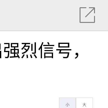
出强烈信号，
小
大