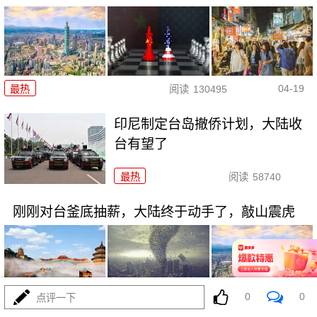
04-19
最热
阅读
130495
印尼制定台岛撤侨计划，​大陆收
台有望了
最热
阅读
58740
刚刚对台釜底抽薪，大陆终于动手了，敲山震虎
0
0
点评一下
04-14
最热
阅读
79785