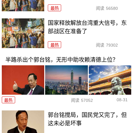
最热
阅读
56580
国家释放解放台湾重大信号，东
部战区在准备了
最热
阅读
79302
半路杀出个郭台铭，无形中助攻赖清德上位？
08-31
最热
阅读
57052
郭台铭搅局，国民党又完了，但
这未必是坏事