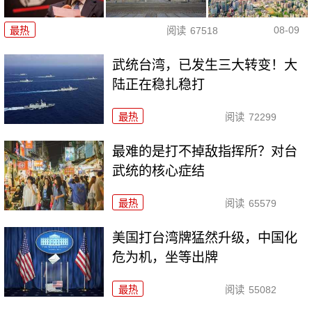
08-09
最热
阅读
67518
武统台湾，已发生三大转变！大
陆正在稳扎稳打
最热
阅读
72299
最难的是打不掉敌指挥所？对台
武统的核心症结
最热
阅读
65579
美国打台湾牌猛然升级，中国化
危为机，坐等出牌
最热
阅读
55082