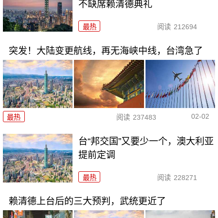
不缺席赖清德典礼
最热
阅读
212694
突发！大陆变更航线，再无海峡中线，台湾急了
02-02
最热
阅读
237483
台“邦交国”又要少一个，澳大利亚
提前定调
最热
阅读
228271
赖清德上台后的三大预判，武统更近了