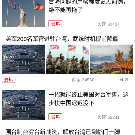
台海问题的严峻程度史无前例，
绝不能再拖了
最热
阅读
69437
美军200名军官进驻台湾，武统时机提前降临
04-20
最热
阅读
64566
一招就能终止美国对台军售，这
步棋中国迟迟没下
最热
阅读
61241
围台制台穷台新战法，解放台湾已到临门一脚