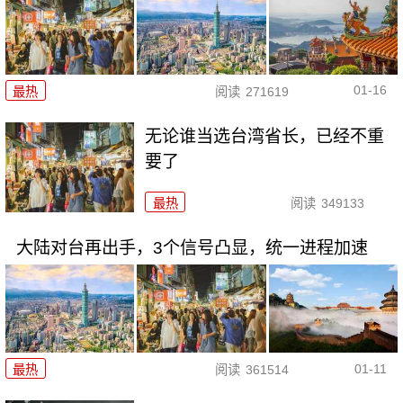
01-16
最热
阅读
271619
无论谁当选台湾省长，已经不重
要了
最热
阅读
349133
大陆对台再出手，3个信号凸显，统一进程加速
01-11
最热
阅读
361514