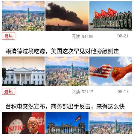
08-21
最热
阅读
64469
赖清德过境吃瘪，美国这次罕见对他旁敲侧击
08-17
最热
阅读
52115
台积电突然宣布，商务部出手反击，来得这么快