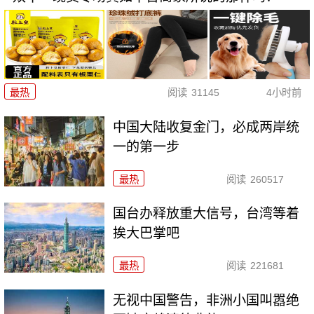
最热
阅读
31145
4小时前
中国大陆收复金门，必成两岸统
一的第一步
最热
阅读
260517
国台办释放重大信号，台湾等着
挨大巴掌吧
最热
阅读
221681
无视中国警告，非洲小国叫嚣绝