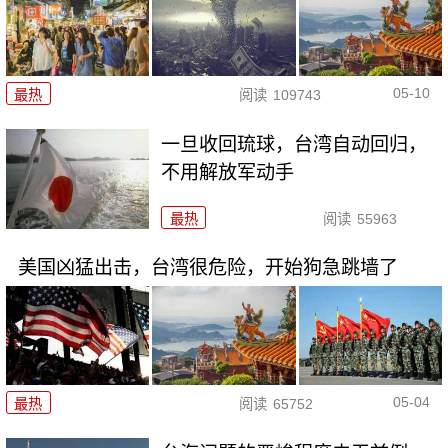
05-10
最热
阅读
109743
一旦收回琉球，台湾自动回归，
不用解放军动手
最热
阅读
55963
美国凶猛出击，台湾很危险，开始狗急跳墙了
05-04
最热
阅读
65752