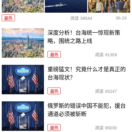
06-16
最热
阅读
58544
深度分析！台海统一惊现新策
略，围统之路上线
最热
阅读
81359
重磅猛文！究竟什么才是真正的
台海现状？
最热
阅读
65247
俄罗斯的错误中国不能犯，援台
通道必须被斩断
最热
阅读
85030