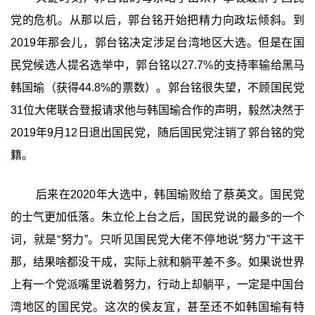
党的危机。从那以后，郭台铭开始把精力向政坛倾斜。到
2019年那会儿，郭台铭决定涉足台湾地区大选。但是在国
民党候选人提名选举中，郭台铭以27.7%的支持率输给黑马
韩国瑜（获得44.8%的票数）。郭台铭很失望，不顾国民党
31位大佬联合登报请求他与韩国瑜合作的声明，毅然决然于
2019年9月12日退出国民党，随后国民党注销了郭台铭的党
籍。
后来在2020年大选中，韩国瑜败给了蔡英文。国民党
的士气更加低落。朱立伦上台之后，国民党说的最多的一个
词，就是“努力”。只听见国民党大佬不停地说“努力”干这干
那，结果啥都没干成，实际上就和躺平差不多。如果说世界
上有一个党派嘴里说着努力，行动上却躺平，一定是中国台
湾地区的国民党。这次的侯友宜，甚至还不如韩国瑜有特