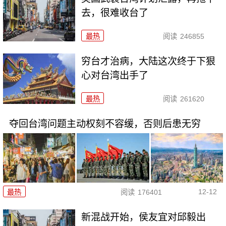
去，很难收台了
最热
阅读
246855
穷台才治病，大陆这次终于下狠
心对台湾出手了
最热
阅读
261620
夺回台湾问题主动权刻不容缓，否则后患无穷
12-12
最热
阅读
176401
新混战开始，侯友宜对邱毅出