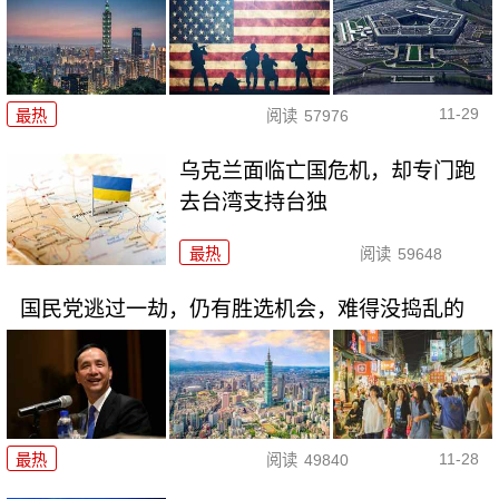
11-29
最热
阅读
57976
乌克兰面临亡国危机，却专门跑
去台湾支持台独
最热
阅读
59648
国民党逃过一劫，仍有胜选机会，难得没捣乱的
11-28
最热
阅读
49840