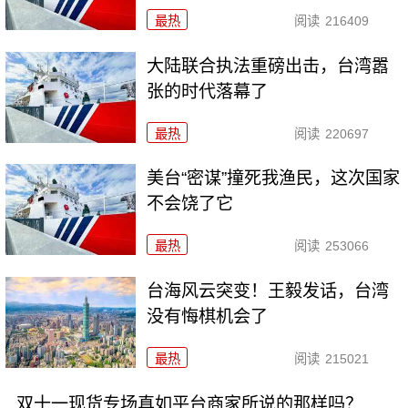
最热
阅读
216409
大陆联合执法重磅出击，台湾嚣
张的时代落幕了
最热
阅读
220697
美台“密谋”撞死我渔民，这次国家
不会饶了它
最热
阅读
253066
台海风云突变！王毅发话，台湾
没有悔棋机会了
最热
阅读
215021
双十一现货专场真如平台商家所说的那样吗？