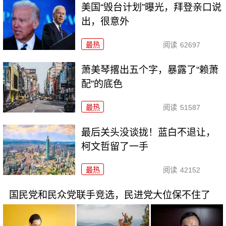
美国“毁台计划”曝光，拜登亲口说
出，很意外
最热
阅读
62697
萧美琴撂出五个字，暴露了“赖萧
配”的底色
最热
阅读
51587
最后关头没谈拢！蓝白不退让，
柯文哲留了一手
最热
阅读
42152
国民党和民众党联手竞选，民进党大位保不住了