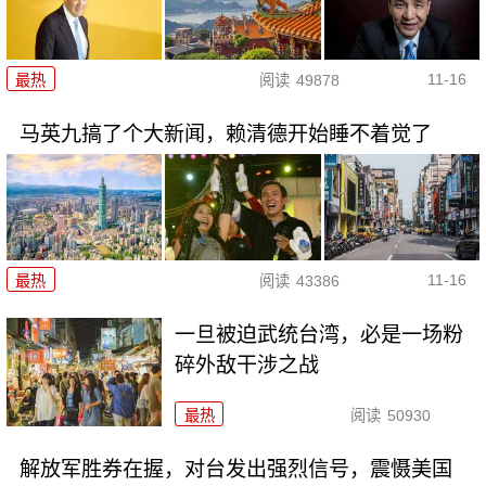
11-16
最热
阅读
49878
马英九搞了个大新闻，赖清德开始睡不着觉了
11-16
最热
阅读
43386
一旦被迫武统台湾，必是一场粉
碎外敌干涉之战
最热
阅读
50930
解放军胜券在握，对台发出强烈信号，震慑美国