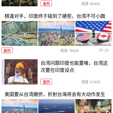
最热
阅读
66451
棋逢对手，印度终于碰到了硬茬，台湾不可小觑
07-13
最热
阅读
76620
台湾问题印度也能置喙，台湾这
次要在印度设点
最热
阅读
57428
美国要从台湾撤侨，折射台海将会有大动作发生