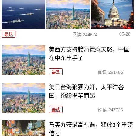
05-28
最热
阅读
244674
美西方支持赖清德惹天怒，中国
在中东出手了
最热
阅读
251486
美日台海狼狈为奸，太平洋各
国，纷纷揭竿而起
最热
阅读
247726
马英九获最高礼遇，释放3个重磅
信号