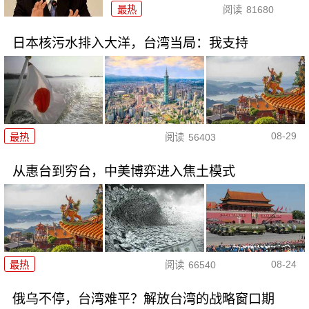
最热
阅读
81680
日本核污水排入大洋，台湾当局：我支持
08-29
最热
阅读
56403
从惠台到穷台，中美博弈进入焦土模式
08-24
最热
阅读
66540
俄乌不停，台湾难平？解放台湾的战略窗口期