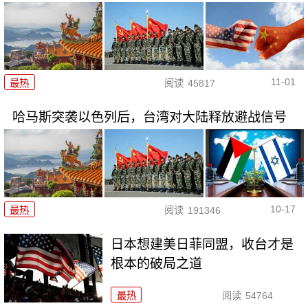
11-01
最热
阅读
45817
哈马斯突袭以色列后，台湾对大陆释放避战信号
10-17
最热
阅读
191346
日本想建美日菲同盟，收台才是
根本的破局之道
最热
阅读
54764