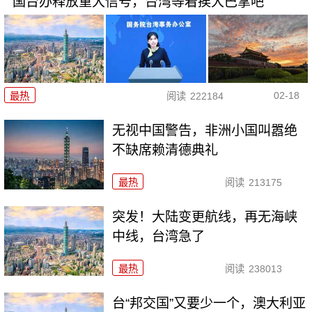
国台办释放重大信号，台湾等着挨大巴掌吧
02-18
最热
阅读
222184
无视中国警告，非洲小国叫嚣绝
不缺席赖清德典礼
最热
阅读
213175
突发！大陆变更航线，再无海峡
中线，台湾急了
最热
阅读
238013
台“邦交国”又要少一个，澳大利亚