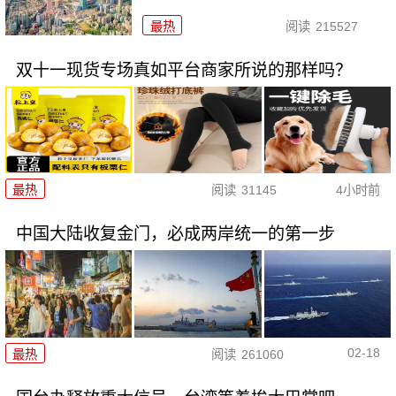
最热
阅读
215527
双十一现货专场真如平台商家所说的那样吗？
最热
阅读
31145
4小时前
中国大陆收复金门，必成两岸统一的第一步
02-18
最热
阅读
261060