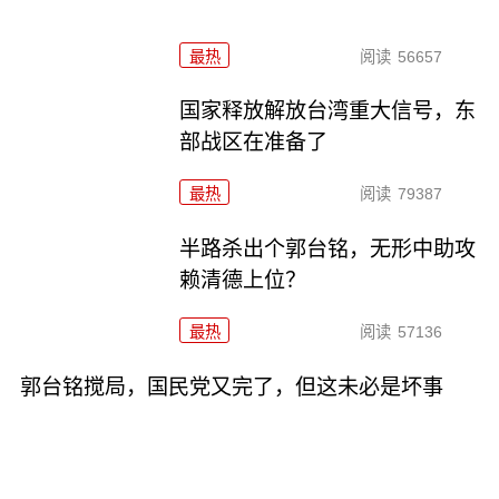
最热
阅读
56657
国家释放解放台湾重大信号，东
部战区在准备了
最热
阅读
79387
半路杀出个郭台铭，无形中助攻
赖清德上位？
最热
阅读
57136
郭台铭搅局，国民党又完了，但这未必是坏事