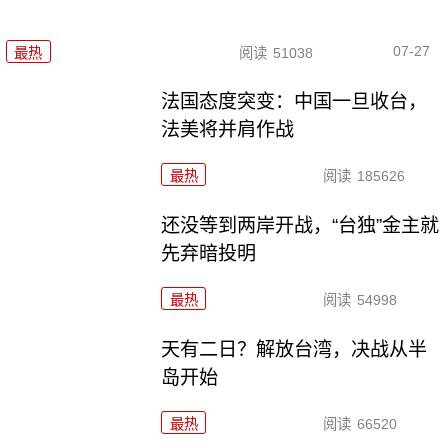
07-27
最热
阅读
51038
法国态度突变：中国一旦收台，
法美将并肩作战
最热
阅读
185626
还没等到两岸开战，“台独”金主就
先弃暗投明
最热
阅读
54998
天有二日？解放台湾，决战从半
岛开始
最热
阅读
66520