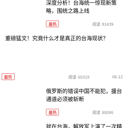
深度分析！台海统一惊现新策
略，围统之路上线
最热
阅读
81439
重磅猛文！究竟什么才是真正的台海现状？
06-12
最热
阅读
65319
俄罗斯的错误中国不能犯，援台
通道必须被斩断
最热
阅读
85095
就在台海，解放军上演了一次精