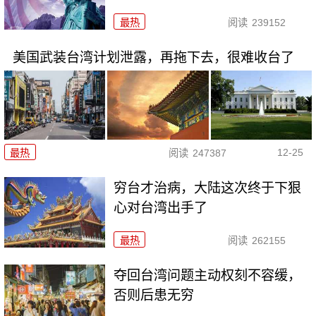
最热
阅读
239152
美国武装台湾计划泄露，再拖下去，很难收台了
12-25
最热
阅读
247387
穷台才治病，大陆这次终于下狠
心对台湾出手了
最热
阅读
262155
夺回台湾问题主动权刻不容缓，
否则后患无穷