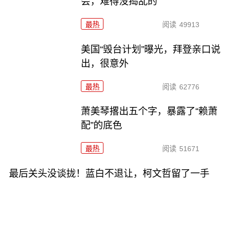
会，难得没捣乱的
最热
阅读
49913
美国“毁台计划”曝光，拜登亲口说
出，很意外
最热
阅读
62776
萧美琴撂出五个字，暴露了“赖萧
配”的底色
最热
阅读
51671
最后关头没谈拢！蓝白不退让，柯文哲留了一手