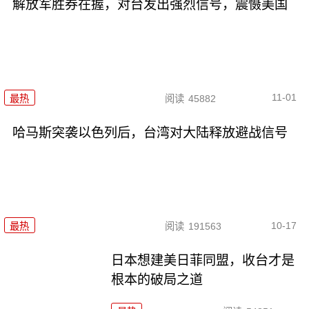
解放军胜券在握，对台发出强烈信号，震慑美国
11-01
最热
阅读
45882
哈马斯突袭以色列后，台湾对大陆释放避战信号
10-17
最热
阅读
191563
日本想建美日菲同盟，收台才是
根本的破局之道