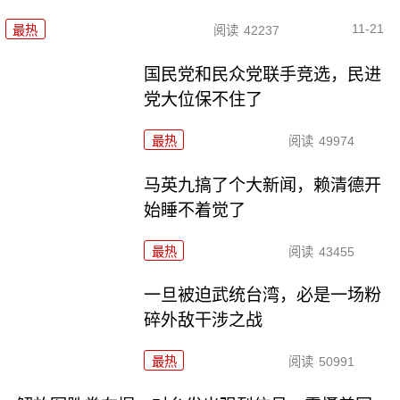
11-21
最热
阅读
42237
国民党和民众党联手竞选，民进
党大位保不住了
最热
阅读
49974
马英九搞了个大新闻，赖清德开
始睡不着觉了
最热
阅读
43455
一旦被迫武统台湾，必是一场粉
碎外敌干涉之战
最热
阅读
50991