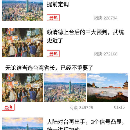
提前定调
最热
阅读
228794
赖清德上台后的三大预判，武统
更近了
最热
阅读
272168
无论谁当选台湾省长，已经不重要了
01-15
最热
阅读
349725
大陆对台再出手，3个信号凸显，