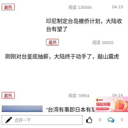
04-19
最热
阅读
130584
印尼制定台岛撤侨计划，​大陆收
台有望了
最热
阅读
58820
刚刚对台釜底抽薪，大陆终于动手了，敲山震虎
04-14
最热
阅读
79854
“台湾有事即日本有事”，刚刚还真
的出大事了
0
0
点评一下