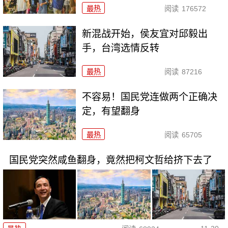
最热
阅读
176572
新混战开始，侯友宜对邱毅出
手，台湾选情反转
最热
阅读
87216
不容易！国民党连做两个正确决
定，有望翻身
最热
阅读
65705
国民党突然咸鱼翻身，竟然把柯文哲给挤下去了