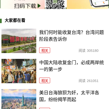
大家都在看
我们何时能收复台湾？台湾问题
阶段表告诉你
相关
阅读
305180
中国大陆收复金门，必成两岸统
一的第一步
相关
阅读
261051
美日台海狼狈为奸，太平洋各
国，纷纷揭竿而起