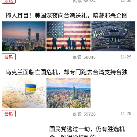
11-30
最热
阅读
68924
掩人耳目！美国深夜向台湾送礼，暗藏邪恶企图
11-29
最热
阅读
58045
乌克兰面临亡国危机，却专门跑去台湾支持台独
11-29
最热
阅读
59728
国民党逃过一劫，仍有胜选机