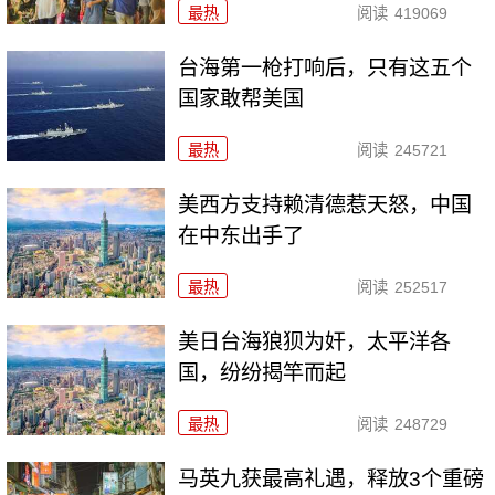
最热
阅读
419069
台海第一枪打响后，只有这五个
国家敢帮美国
最热
阅读
245721
美西方支持赖清德惹天怒，中国
在中东出手了
最热
阅读
252517
美日台海狼狈为奸，太平洋各
国，纷纷揭竿而起
最热
阅读
248729
马英九获最高礼遇，释放3个重磅