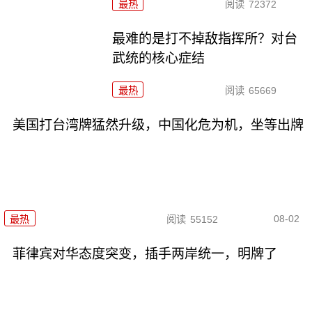
最热
阅读
72372
最难的是打不掉敌指挥所？对台
武统的核心症结
最热
阅读
65669
美国打台湾牌猛然升级，中国化危为机，坐等出牌
08-02
最热
阅读
55152
菲律宾对华态度突变，插手两岸统一，明牌了