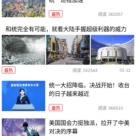
统一进程加速
最热
阅读
362057
和统完全有可能，就看大陆手握超级利器的威力
01-11
最热
阅读
242344
统一大招降临，决战开始！收台
的日子越来越近
最热
阅读
366510
美国国会力挺独派，拉开了中美
对决的序幕