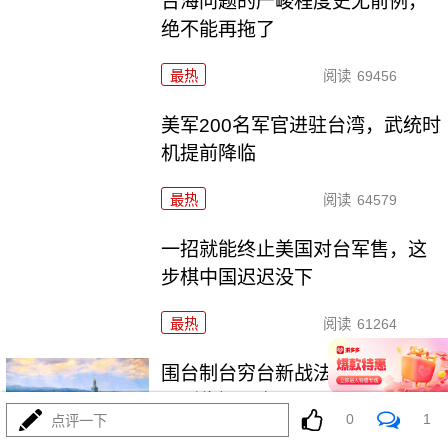
台海问题的严峻程度史无前例，
绝不能再拖了
最热
阅读
69456
美军200名军官进驻台湾，武统时
机提前降临
最热
阅读
64579
一招就能终止美国对台军售，这
步棋中国迟迟没下
最热
阅读
61264
围台制台穷台新战法，解放台湾
已到临门一脚
0
1
点评一下
最热
阅读
130513