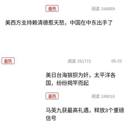
最热
阅读
244959
美西方支持赖清德惹天怒，中国在中东出手了
05-22
最热
阅读
251772
美日台海狼狈为奸，太平洋各
国，纷纷揭竿而起
最热
阅读
248016
马英九获最高礼遇，释放3个重磅
信号