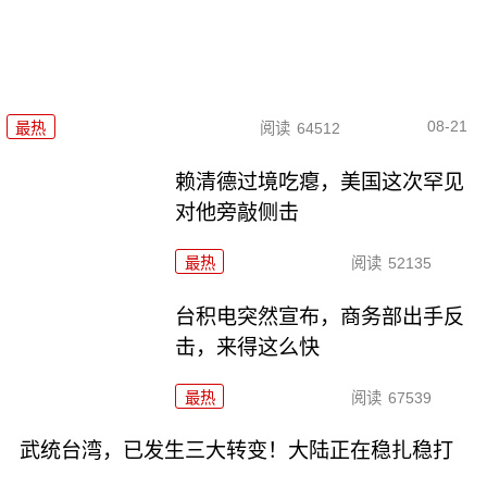
08-21
最热
阅读
64512
赖清德过境吃瘪，美国这次罕见
对他旁敲侧击
最热
阅读
52135
台积电突然宣布，商务部出手反
击，来得这么快
最热
阅读
67539
武统台湾，已发生三大转变！大陆正在稳扎稳打