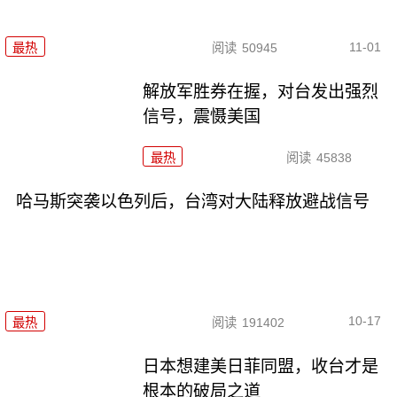
11-01
最热
阅读
50945
解放军胜券在握，对台发出强烈
信号，震慑美国
最热
阅读
45838
哈马斯突袭以色列后，台湾对大陆释放避战信号
10-17
最热
阅读
191402
日本想建美日菲同盟，收台才是
根本的破局之道