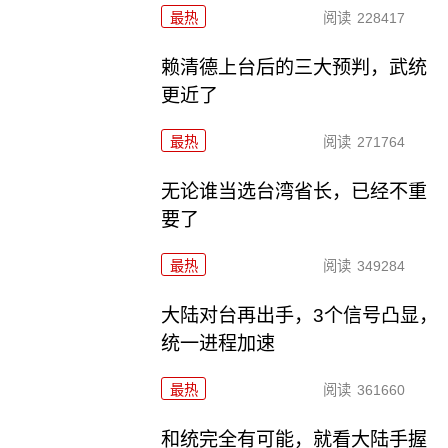
最热
阅读
228417
赖清德上台后的三大预判，武统
更近了
最热
阅读
271764
无论谁当选台湾省长，已经不重
要了
最热
阅读
349284
大陆对台再出手，3个信号凸显，
统一进程加速
最热
阅读
361660
和统完全有可能，就看大陆手握