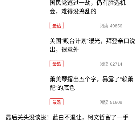
国民党逃过一劫，仍有胜选机
会，难得没捣乱的
最热
阅读
49856
美国“毁台计划”曝光，拜登亲口说
出，很意外
最热
阅读
62714
萧美琴撂出五个字，暴露了“赖萧
配”的底色
最热
阅读
51608
最后关头没谈拢！蓝白不退让，柯文哲留了一手