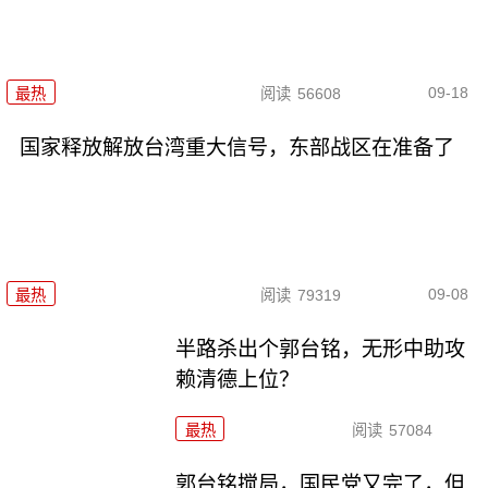
09-18
最热
阅读
56608
国家释放解放台湾重大信号，东部战区在准备了
09-08
最热
阅读
79319
半路杀出个郭台铭，无形中助攻
赖清德上位？
最热
阅读
57084
郭台铭搅局，国民党又完了，但