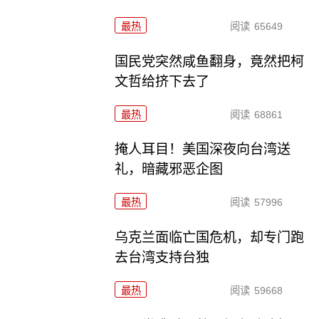
最热
阅读
65649
国民党突然咸鱼翻身，竟然把柯
文哲给挤下去了
最热
阅读
68861
掩人耳目！美国深夜向台湾送
礼，暗藏邪恶企图
最热
阅读
57996
乌克兰面临亡国危机，却专门跑
去台湾支持台独
最热
阅读
59668