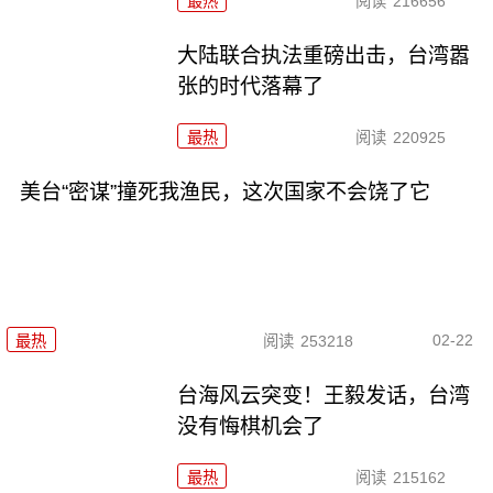
最热
阅读
216656
大陆联合执法重磅出击，台湾嚣
张的时代落幕了
最热
阅读
220925
美台“密谋”撞死我渔民，这次国家不会饶了它
02-22
最热
阅读
253218
台海风云突变！王毅发话，台湾
没有悔棋机会了
最热
阅读
215162