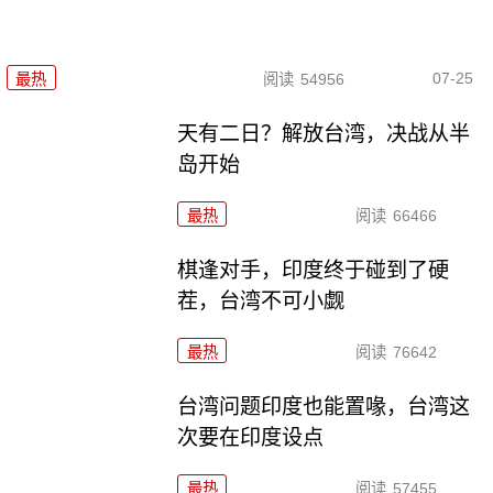
07-25
最热
阅读
54956
天有二日？解放台湾，决战从半
岛开始
最热
阅读
66466
棋逢对手，印度终于碰到了硬
茬，台湾不可小觑
最热
阅读
76642
台湾问题印度也能置喙，台湾这
次要在印度设点
最热
阅读
57455