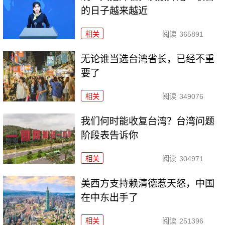
的日子越来越近
相关
阅读
365891
无论谁当选台湾省长，已经不重
要了
相关
阅读
349076
我们何时能收复台湾？台湾问题
阶段表告诉你
相关
阅读
304971
美西方支持赖清德惹天怒，中国
在中东出手了
相关
阅读
251396