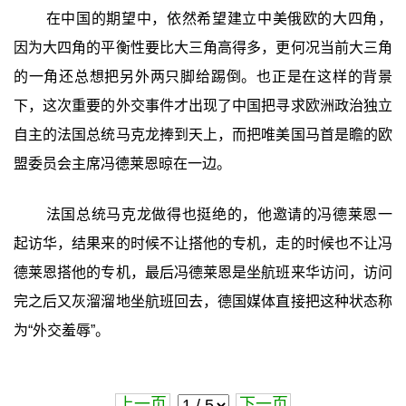
在中国的期望中，依然希望建立中美俄欧的大四角，
因为大四角的平衡性要比大三角高得多，更何况当前大三角
的一角还总想把另外两只脚给踢倒。也正是在这样的背景
下，这次重要的外交事件才出现了中国把寻求欧洲政治独立
自主的法国总统马克龙捧到天上，而把唯美国马首是瞻的欧
盟委员会主席冯德莱恩晾在一边。
法国总统马克龙做得也挺绝的，他邀请的冯德莱恩一
起访华，结果来的时候不让搭他的专机，走的时候也不让冯
德莱恩搭他的专机，最后冯德莱恩是坐航班来华访问，访问
完之后又灰溜溜地坐航班回去，德国媒体直接把这种状态称
为“外交羞辱”。
上一页
下一页