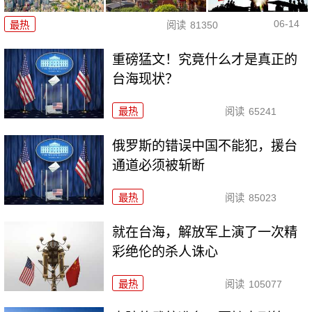
06-14
最热
阅读
81350
重磅猛文！究竟什么才是真正的
台海现状？
最热
阅读
65241
俄罗斯的错误中国不能犯，援台
通道必须被斩断
最热
阅读
85023
就在台海，解放军上演了一次精
彩绝伦的杀人诛心
最热
阅读
105077