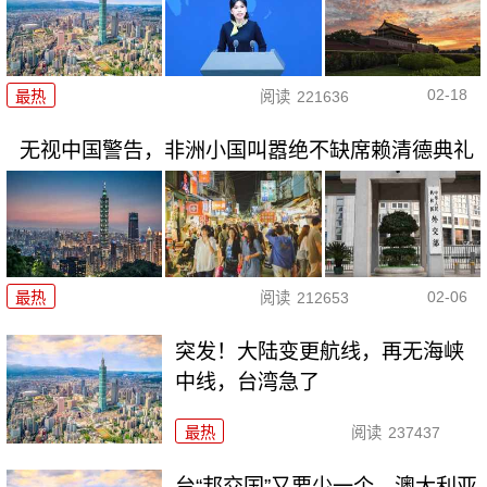
02-18
最热
阅读
221636
无视中国警告，非洲小国叫嚣绝不缺席赖清德典礼
02-06
最热
阅读
212653
突发！大陆变更航线，再无海峡
中线，台湾急了
最热
阅读
237437
台“邦交国”又要少一个，澳大利亚