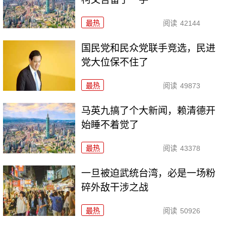
最热
阅读
42144
国民党和民众党联手竞选，民进
党大位保不住了
最热
阅读
49873
马英九搞了个大新闻，赖清德开
始睡不着觉了
最热
阅读
43378
一旦被迫武统台湾，必是一场粉
碎外敌干涉之战
最热
阅读
50926