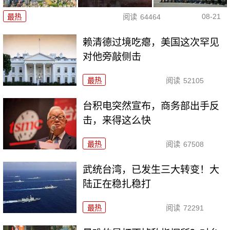
08-21
最热
阅读
64464
赖清德过境吃瘪，美国这次罕见
对他旁敲侧击
最热
阅读
52105
台积电突然宣布，商务部出手反
击，来得这么快
最热
阅读
67508
武统台湾，已发生三大转变！大
陆正在稳扎稳打
最热
阅读
72291