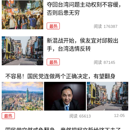
夺回台湾问题主动权刻不容缓，
否则后患无穷
最热
阅读
176387
新混战开始，侯友宜对邱毅出
手，台湾选情反转
最热
阅读
87145
不容易！国民党连做两个正确决定，有望翻身
12-05
最热
阅读
65613