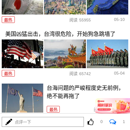
05-10
最热
阅读
55955
美国凶猛出击，台湾很危险，开始狗急跳墙了
05-04
最热
阅读
65742
台海问题的严峻程度史无前例，
绝不能再拖了
最热
阅读
69429
0
1
点评一下
美军200名军官进驻台湾，武统时机提前降临