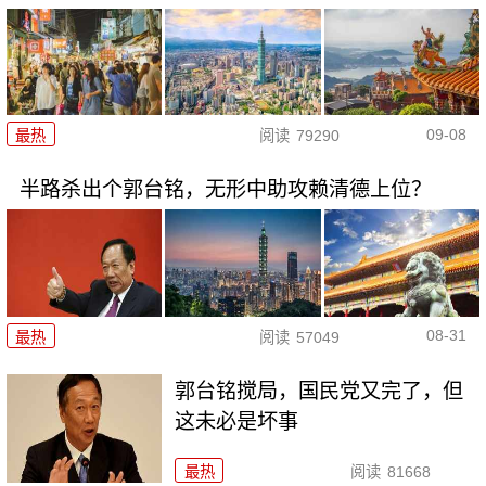
09-08
最热
阅读
79290
半路杀出个郭台铭，无形中助攻赖清德上位？
08-31
最热
阅读
57049
郭台铭搅局，国民党又完了，但
这未必是坏事
最热
阅读
81668