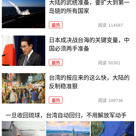
大陆的武统准备，要扩大到第一
岛链的所有国家
最热
阅读
114587
日本成决战台海的关键变量，中
国必须两手准备
最热
阅读
50361
台湾的报应来的这么快，大陆的
反制稳准狠
最热
阅读
109736
一旦收回琉球，台湾自动回归，不用解放军动手