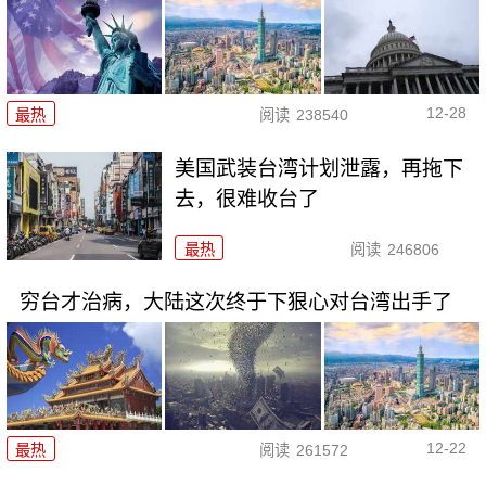
12-28
最热
阅读
238540
美国武装台湾计划泄露，再拖下
去，很难收台了
最热
阅读
246806
穷台才治病，大陆这次终于下狠心对台湾出手了
12-22
最热
阅读
261572