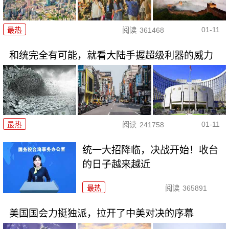
01-11
最热
阅读
361468
和统完全有可能，就看大陆手握超级利器的威力
01-11
最热
阅读
241758
统一大招降临，决战开始！收台
的日子越来越近
最热
阅读
365891
美国国会力挺独派，拉开了中美对决的序幕