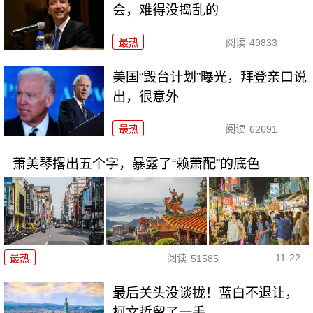
会，难得没捣乱的
最热
阅读
49833
美国“毁台计划”曝光，拜登亲口说
出，很意外
最热
阅读
62691
萧美琴撂出五个字，暴露了“赖萧配”的底色
11-22
最热
阅读
51585
最后关头没谈拢！蓝白不退让，
柯文哲留了一手