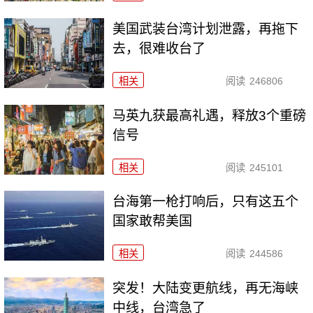
美国武装台湾计划泄露，再拖下
去，很难收台了
相关
阅读
246806
马英九获最高礼遇，释放3个重磅
信号
相关
阅读
245101
台海第一枪打响后，只有这五个
国家敢帮美国
相关
阅读
244586
突发！大陆变更航线，再无海峡
中线，台湾急了