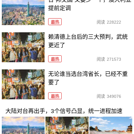
提前定调
最热
阅读
228222
赖清德上台后的三大预判，武统
更近了
最热
阅读
271573
无论谁当选台湾省长，已经不重
要了
最热
阅读
349076
大陆对台再出手，3个信号凸显，统一进程加速