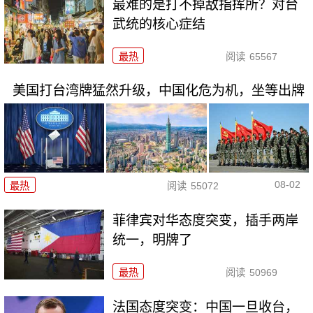
最难的是打不掉敌指挥所？对台
武统的核心症结
最热
阅读
65567
美国打台湾牌猛然升级，中国化危为机，坐等出牌
08-02
最热
阅读
55072
菲律宾对华态度突变，插手两岸
统一，明牌了
最热
阅读
50969
法国态度突变：中国一旦收台，