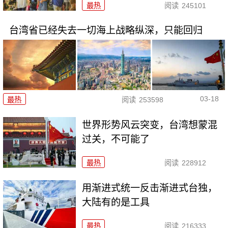
最热
阅读
245101
台湾省已经失去一切海上战略纵深，只能回归
03-18
最热
阅读
253598
世界形势风云突变，台湾想蒙混
过关，不可能了
最热
阅读
228912
用渐进式统一反击渐进式台独，
大陆有的是工具
最热
阅读
216333