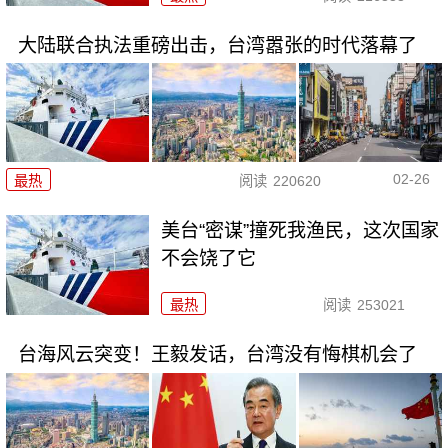
大陆联合执法重磅出击，台湾嚣张的时代落幕了
02-26
最热
阅读
220620
美台“密谋”撞死我渔民，这次国家
不会饶了它
最热
阅读
253021
台海风云突变！王毅发话，台湾没有悔棋机会了