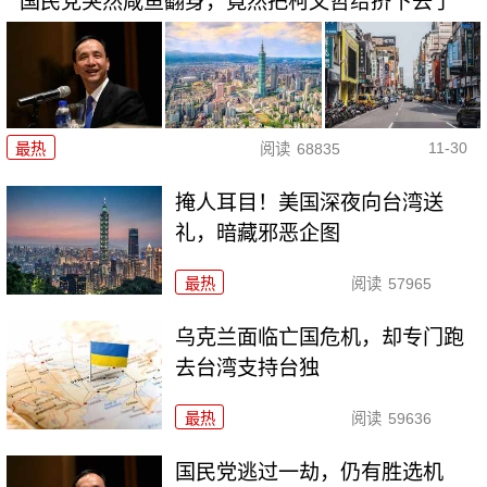
国民党突然咸鱼翻身，竟然把柯文哲给挤下去了
11-30
最热
阅读
68835
掩人耳目！美国深夜向台湾送
礼，暗藏邪恶企图
最热
阅读
57965
乌克兰面临亡国危机，却专门跑
去台湾支持台独
最热
阅读
59636
国民党逃过一劫，仍有胜选机