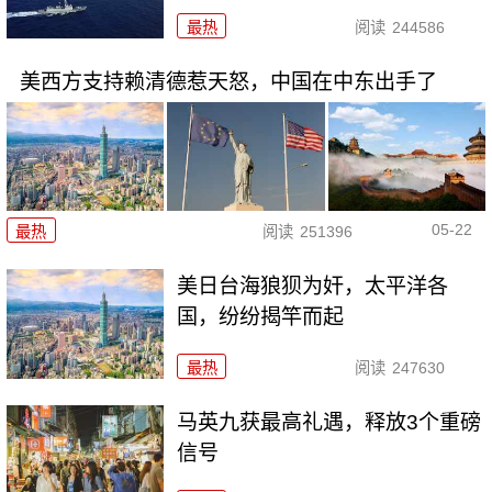
最热
阅读
244586
美西方支持赖清德惹天怒，中国在中东出手了
05-22
最热
阅读
251396
美日台海狼狈为奸，太平洋各
国，纷纷揭竿而起
最热
阅读
247630
马英九获最高礼遇，释放3个重磅
信号