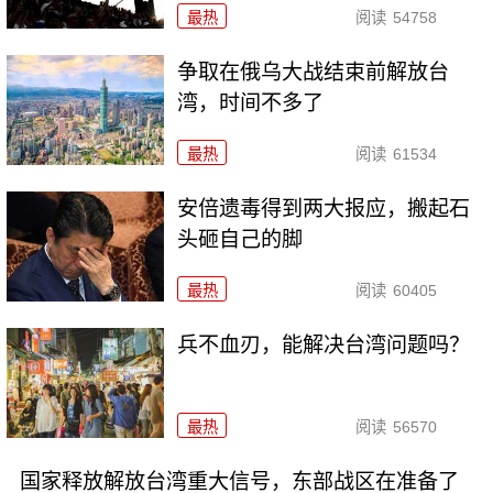
最热
阅读
54758
争取在俄乌大战结束前解放台
湾，时间不多了
最热
阅读
61534
安倍遗毒得到两大报应，搬起石
头砸自己的脚
最热
阅读
60405
兵不血刃，能解决台湾问题吗？
最热
阅读
56570
国家释放解放台湾重大信号，东部战区在准备了