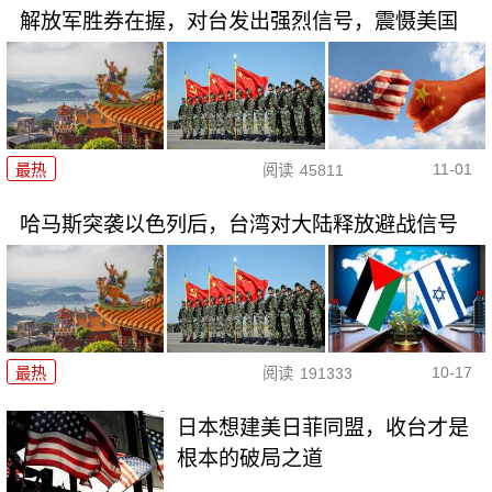
解放军胜券在握，对台发出强烈信号，震慑美国
11-01
最热
阅读
45811
哈马斯突袭以色列后，台湾对大陆释放避战信号
10-17
最热
阅读
191333
日本想建美日菲同盟，收台才是
根本的破局之道