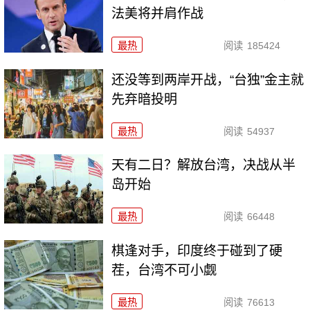
法美将并肩作战
最热
阅读
185424
还没等到两岸开战，“台独”金主就
先弃暗投明
最热
阅读
54937
天有二日？解放台湾，决战从半
岛开始
最热
阅读
66448
棋逢对手，印度终于碰到了硬
茬，台湾不可小觑
最热
阅读
76613