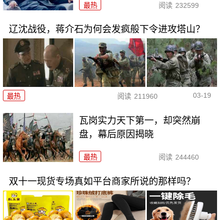
最热
阅读
232599
辽沈战役，蒋介石为何会发疯般下令进攻塔山？
03-19
最热
阅读
211960
瓦岗实力天下第一，却突然崩
盘，幕后原因揭晓
最热
阅读
244460
双十一现货专场真如平台商家所说的那样吗？