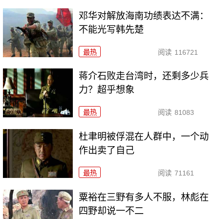
邓华对解放海南功绩表达不满：
不能光写韩先楚
最热
阅读
116721
蒋介石败走台湾时，还剩多少兵
力？超乎想象
最热
阅读
81083
杜聿明被俘混在人群中，一个动
作出卖了自己
最热
阅读
71161
粟裕在三野有多人不服，林彪在
四野却说一不二