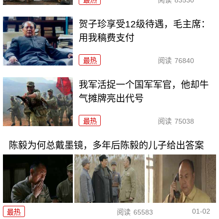
最热
阅读
83530
贺子珍享受12级待遇，毛主席：
用我稿费支付
最热
阅读
76840
我军活捉一个国军军官，他却牛
气摊牌亮出代号
最热
阅读
75038
陈毅为何总戴墨镜，多年后陈毅的儿子给出答案
01-02
最热
阅读
65583