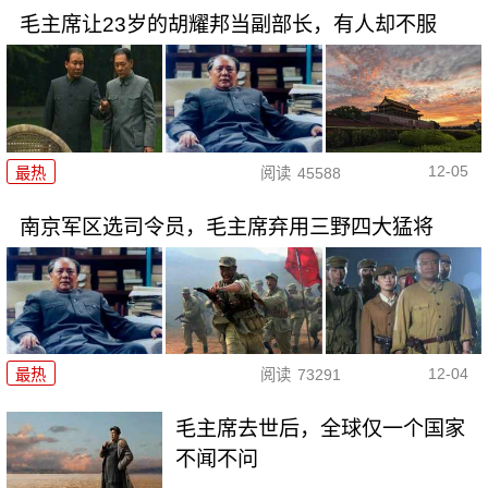
毛主席让23岁的胡耀邦当副部长，有人却不服
12-05
最热
阅读
45588
南京军区选司令员，毛主席弃用三野四大猛将
12-04
最热
阅读
73291
毛主席去世后，全球仅一个国家
不闻不问