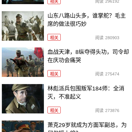
相关
阅读
296192
山东八路山头多，谁掌舵？毛主
席的做法很巧妙
相关
阅读
280903
血战天津，8纵夺得头功，司令却
在庆功会痛哭
相关
阅读
275474
林彪派兵包围叛军184师：全消
灭，不准起义
相关
阅读
273876
萧克29岁就成为方面军副总，为