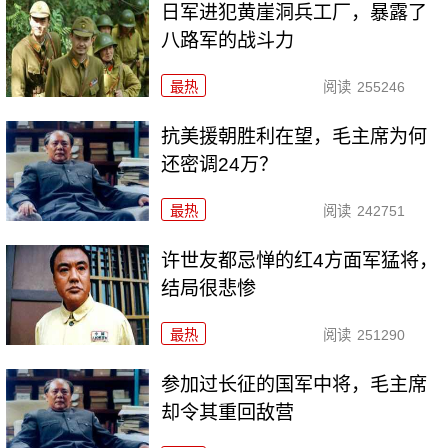
日军进犯黄崖洞兵工厂，暴露了
八路军的战斗力
最热
阅读
255246
抗美援朝胜利在望，毛主席为何
还密调24万？
最热
阅读
242751
许世友都忌惮的红4方面军猛将，
结局很悲惨
最热
阅读
251290
参加过长征的国军中将，毛主席
却令其重回敌营