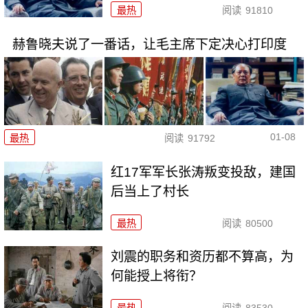
最热
阅读
91810
赫鲁晓夫说了一番话，让毛主席下定决心打印度
01-08
最热
阅读
91792
红17军军长张涛叛变投敌，建国
后当上了村长
最热
阅读
80500
刘震的职务和资历都不算高，为
何能授上将衔？