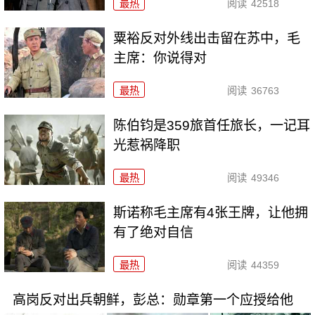
最热
阅读
42518
粟裕反对外线出击留在苏中，毛
主席：你说得对
最热
阅读
36763
陈伯钧是359旅首任旅长，一记耳
光惹祸降职
最热
阅读
49346
斯诺称毛主席有4张王牌，让他拥
有了绝对自信
最热
阅读
44359
高岗反对出兵朝鲜，彭总：勋章第一个应授给他