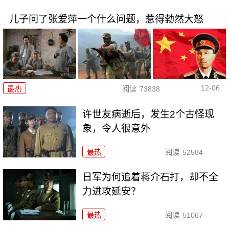
儿子问了张爱萍一个什么问题，惹得勃然大怒
12-06
最热
阅读
73838
许世友病逝后，发生2个古怪现
象，令人很意外
最热
阅读
52584
日军为何追着蒋介石打，却不全
力进攻延安？
最热
阅读
51067