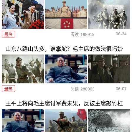
06-24
最热
阅读
198919
山东八路山头多，谁掌舵？毛主席的做法很巧妙
06-07
最热
阅读
280903
王平上将向毛主席讨军费未果，反被主席敲竹杠