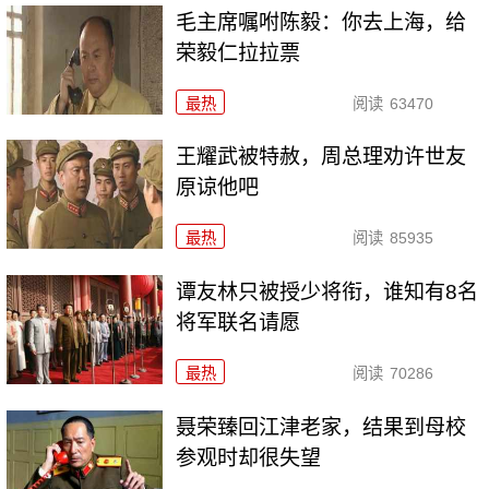
毛主席嘱咐陈毅：你去上海，给
荣毅仁拉拉票
最热
阅读
63470
王耀武被特赦，周总理劝许世友
原谅他吧
最热
阅读
85935
谭友林只被授少将衔，谁知有8名
将军联名请愿
最热
阅读
70286
聂荣臻回江津老家，结果到母校
参观时却很失望