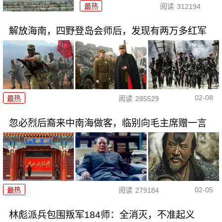
最热
阅读
312194
解放海南，四野登岛会师后，发现有两万多红军
02-08
最热
阅读
285529
忽必烈后裔来中南海做客，临别向毛主席赠一言
02-05
最热
阅读
279184
林彪派兵包围叛军184师：全消灭，不准起义