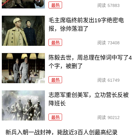
最热
阅读
57883
毛主席临终前发出19字绝密电
报，徐帅落泪了
最热
阅读
73408
陈毅去世，周总理在悼词中写了4
个字，被删了
最热
阅读
61749
志愿军重创美军，立功营长反被
降班长
最热
阅读
90212
新兵入朝一战封神，毙敌近3百人创最高纪录