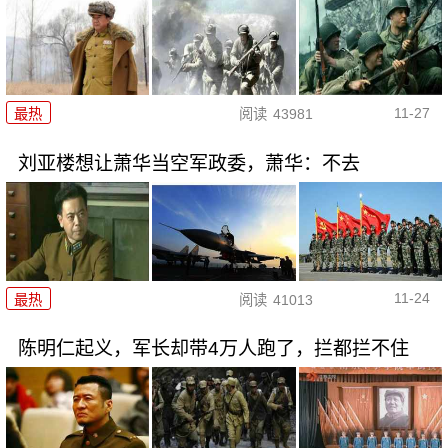
11-27
最热
阅读
43981
刘亚楼想让萧华当空军政委，萧华：不去
11-24
最热
阅读
41013
陈明仁起义，军长却带4万人跑了，拦都拦不住