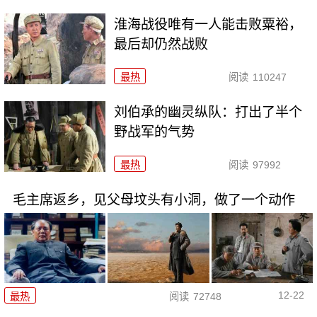
淮海战役唯有一人能击败粟裕，
最后却仍然战败
最热
阅读
110247
刘伯承的幽灵纵队：打出了半个
野战军的气势
最热
阅读
97992
毛主席返乡，见父母坟头有小洞，做了一个动作
12-22
最热
阅读
72748