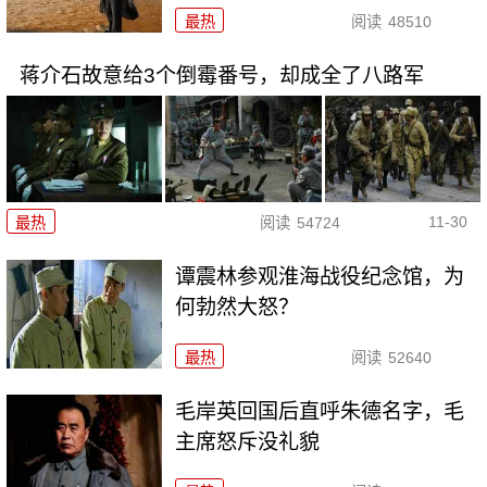
最热
阅读
48510
蒋介石故意给3个倒霉番号，却成全了八路军
11-30
最热
阅读
54724
谭震林参观淮海战役纪念馆，为
何勃然大怒？
最热
阅读
52640
毛岸英回国后直呼朱德名字，毛
主席怒斥没礼貌