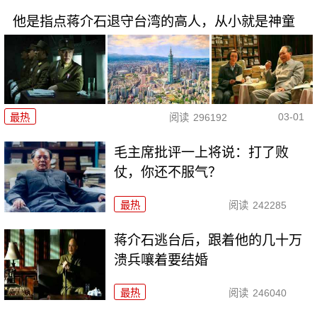
他是指点蒋介石退守台湾的高人，从小就是神童
03-01
最热
阅读
296192
毛主席批评一上将说：打了败
仗，你还不服气？
最热
阅读
242285
蒋介石逃台后，跟着他的几十万
溃兵嚷着要结婚
最热
阅读
246040