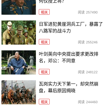
何仅授上将？
相关
阅读
257490
日军进犯黄崖洞兵工厂，暴露了
八路军的战斗力
相关
阅读
255246
叶剑英向中央提出要求更改排
名，邓公：不同意
相关
阅读
248122
瓦岗实力天下第一，却突然崩
盘，幕后原因揭晓
相关
阅读
244460