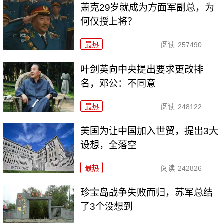
萧克29岁就成为方面军副总，为
何仅授上将？
最热
阅读
257490
叶剑英向中央提出要求更改排
名，邓公：不同意
最热
阅读
248122
美国为让中国加入世贸，提出3大
设想，全落空
最热
阅读
242826
珍宝岛战争失败而归，苏军总结
了3个没想到