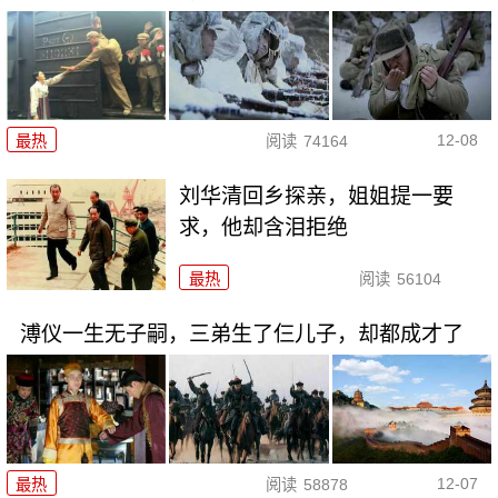
12-08
最热
阅读
74164
刘华清回乡探亲，姐姐提一要
求，他却含泪拒绝
最热
阅读
56104
溥仪一生无子嗣，三弟生了仨儿子，却都成才了
12-07
最热
阅读
58878