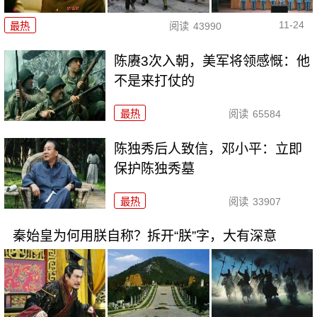
11-24
最热
阅读
43990
陈赓3次入朝，美军将领感慨：他
不是来打仗的
最热
阅读
65584
陈独秀后人致信，邓小平：立即
保护陈独秀墓
最热
阅读
33907
秦始皇为何用朕自称？拆开“朕”字，大有深意