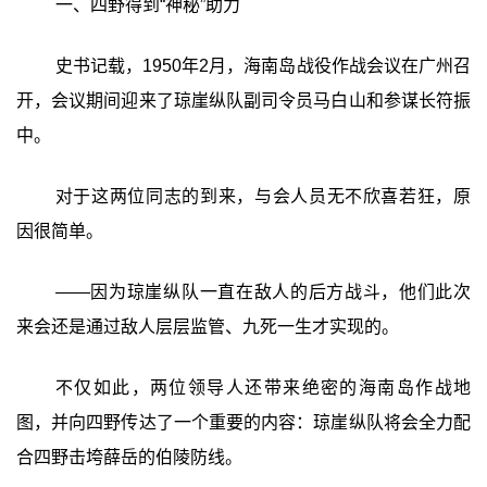
一、四野得到“神秘”助力
史书记载，1950年2月，海南岛战役作战会议在广州召
开，会议期间迎来了琼崖纵队副司令员马白山和参谋长符振
中。
对于这两位同志的到来，与会人员无不欣喜若狂，原
因很简单。
——因为琼崖纵队一直在敌人的后方战斗，他们此次
来会还是通过敌人层层监管、九死一生才实现的。
不仅如此，两位领导人还带来绝密的海南岛作战地
图，并向四野传达了一个重要的内容：琼崖纵队将会全力配
合四野击垮薛岳的伯陵防线。