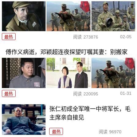
02-05
最热
阅读
273876
傅作义病逝，邓颖超连夜探望叮嘱其妻：别搬家
01-31
最热
阅读
220095
张仁初成全军唯一中将军长，毛
主席亲自接见
最热
阅读
96970