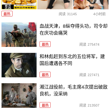
最热
阅读
31145
4小时前
血战天津，8纵夺得头功，司令却
在庆功会痛哭
最热
阅读
275474
和林彪赶到东北的五位将军，建
国后遭遇各不同
最热
阅读
227471
湘江战役前，毛主席4次提出破敌
良机，没采纳
最热
阅读
213507