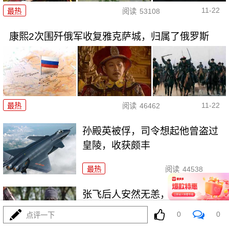
11-22
最热
阅读
53108
康熙2次围歼俄军收复雅克萨城，归属了俄罗斯
11-22
最热
阅读
46462
孙殿英被俘，司令想起他曾盗过
皇陵，收获颇丰
最热
阅读
44538
张飞后人安然无恙，为何关羽后
人却满门被杀？
0
0
点评一下