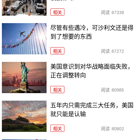
相关
阅读
87338
尽管有些遇冷，可沙利文还是得
到了想要的东西
相关
阅读
87272
美国意识到对华战略面临失败，
正在调整转向
相关
阅读
80985
五年内只需完成三大任务，美国
就只能是认输
相关
阅读
80802