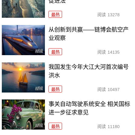
促进法
最热
阅读
13278
从创新到共赢——链博会航空产
业观察
最热
阅读
14135
我国发生今年大江大河首次编号
洪水
最热
阅读
10497
事关自动驾驶系统安全 相关国标
进一步征求意见
最热
阅读
11180