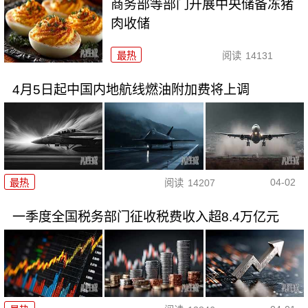
商务部等部门开展中央储备冻猪
肉收储
最热
阅读
14131
4月5日起中国内地航线燃油附加费将上调
04-02
最热
阅读
14207
一季度全国税务部门征收税费收入超8.4万亿元