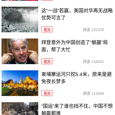
这“一战”若赢，美国对华再无战略
优势可言了
相关
阅读
131376
拜登意外为中国创造了“躺赢”局
面，帮了大忙
相关
阅读
116242
柬埔寨运河只挖5.4米，原来是避
免夜长梦多
相关
阅读
111404
“国运”来了谁也挡不住，中国不想
躺赢都难