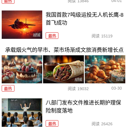
04-01
最热
阅读
13846
我国首款7吨级运投无人机长鹰-8
首飞成功
最热
阅读
15119
承载烟火气的早市、菜市场渐成文旅消费新增长点
03-30
最热
阅读
19032
八部门发布文件推进长期护理保
险制度落地
最热
阅读
26426