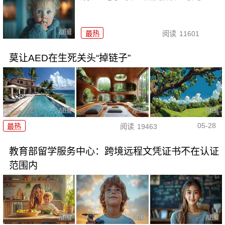
最热
阅读
11601
莫让AED在生死关头“掉链子”
05-28
最热
阅读
19463
教育部留学服务中心：跨境远程文凭证书不在认证
范围内