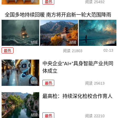
最热
阅读
25492
全国多地持续回暖 南方将开启新一轮大范围降雨
02-13
最热
阅读
21803
中央企业“AI+”具身智能产业共同
体成立
最热
阅读
25613
最高检：持续深化检校合作育人
最热
阅读
22210