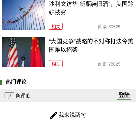
沙利文访华“新瓶装旧酒”，美国黔
驴技穷
相关
阅读
80625
“大国竞争”战略的不对称打法令美
国难以招架
相关
阅读
78025
热门评论
登陆
0
条评论
我来说两句