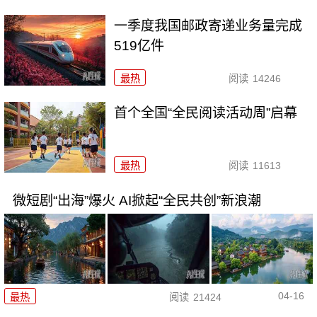
一季度我国邮政寄递业务量完成
519亿件
最热
阅读
14246
首个全国“全民阅读活动周”启幕
最热
阅读
11613
微短剧“出海”爆火 AI掀起“全民共创”新浪潮
04-16
最热
阅读
21424