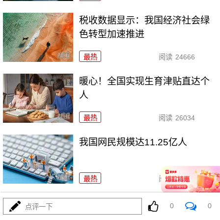
税收数据显示：我国经济社会绿
色转型加速推进
最热
阅读
24666
暖心！全国实现生育津贴直达个
人
最热
阅读
26034
我国网民规模达11.25亿人
最热
阅读
17617
春运首日探访多地铁路调度中心
0
0
点评一下