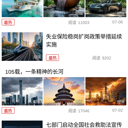
07-06
最热
阅读
11003
失业保险稳岗扩岗政策举措延续
实施
最热
阅读
9202
105载，一条精神的长河
07-02
最热
阅读
17046
七部门启动全国社会救助法宣传