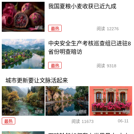
我国夏粮小麦收获已近九成
最热
阅读
12276
中央安全生产考核巡查组已进驻8
省份明查暗访
最热
阅读
9318
城市更新要让文脉活起来
06-11
最热
阅读
11673