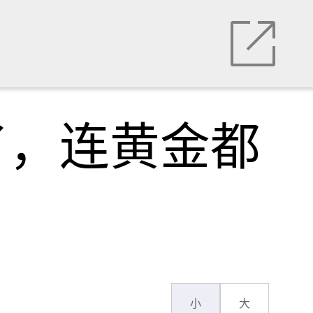
了，连黄金都
小
大