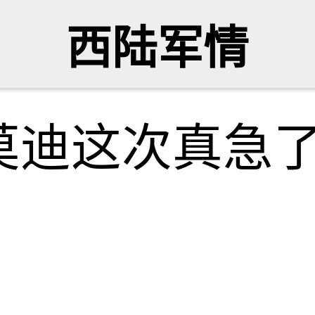
西陆军情
莫迪这次真急