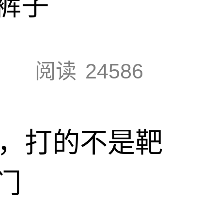
裤子
阅读
24586
击，打的不是靶
门