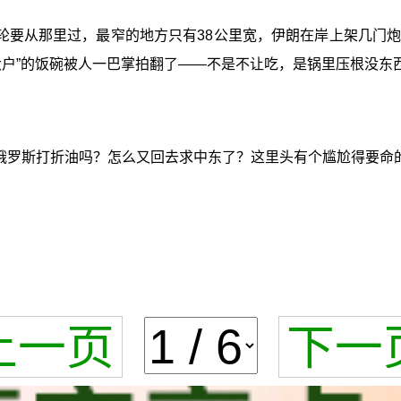
轮要从那里过，最窄的地方只有38公里宽，伊朗在岸上架几门
大户”的饭碗被人一巴掌拍翻了——不是不让吃，是锅里压根没东
俄罗斯打折油吗？怎么又回去求中东了？这里头有个尴尬得要命
上一页
下一