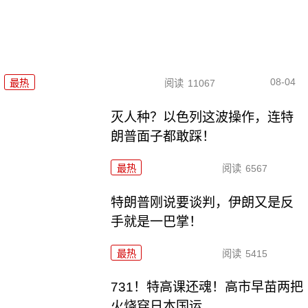
08-04
最热
阅读
11067
灭人种？以色列这波操作，连特
朗普面子都敢踩！
最热
阅读
6567
特朗普刚说要谈判，伊朗又是反
手就是一巴掌！
最热
阅读
5415
731！特高课还魂！高市早苗两把
火烧穿日本国运