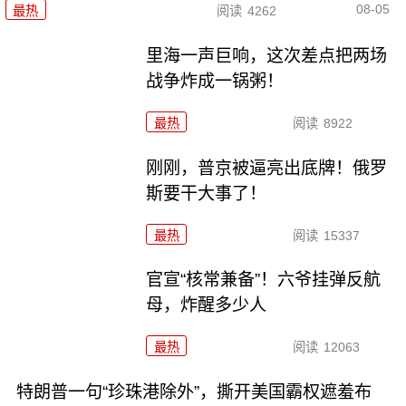
08-05
最热
阅读
4262
里海一声巨响，这次差点把两场
战争炸成一锅粥！
最热
阅读
8922
刚刚，普京被逼亮出底牌！俄罗
斯要干大事了！
最热
阅读
15337
官宣“核常兼备”！六爷挂弹反航
母，炸醒多少人
最热
阅读
12063
特朗普一句“珍珠港除外”，撕开美国霸权遮羞布