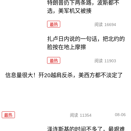
特朗普扔下两条路，波斯都不
选，美军机又被揍
最热
阅读
16694
扎卢日内说的一句话，把北约的
脸按在地上摩擦
最热
阅读
11903
信息量很大！歼20越肩反杀，美西方都不淡定了
08-06
最热
阅读
11354
泽连斯基的时间不多了，最艰难