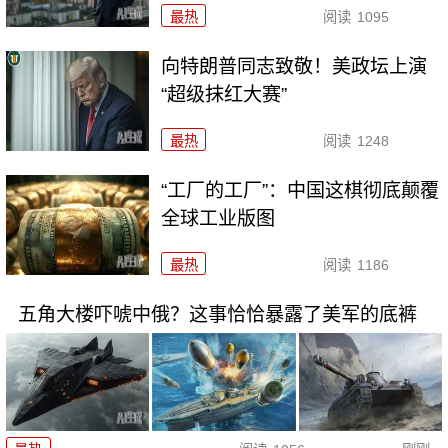
最热
阅读
1095
向特朗普同志致敬！美政坛上演
“超级抹红大赛”
最热
阅读
1248
“工厂的工厂”：中国这棋彻底颠覆
全球工业版图
最热
阅读
1186
五角大楼吓唬中俄？这事恰恰暴露了美军的底裤