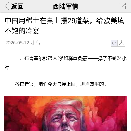
返回
西陆军情
中国用稀土在桌上摆29道菜，给欧美填
不饱的冷宴
小
大
2026-05-12
小鸟
一、布鲁塞尔那帮人的“如释重负感”——撑了不到24小
时
各位看官，咱们今天书接上回，聊点热乎的。