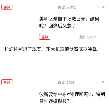
08-04
最热
阅读
23491
美利坚亲自下场救日元，结果
呢？回弹后又蔫了
最热
阅读
12004
科幻片照进了现实，东大机器狼驮着武器冲锋！
08-04
最热
阅读
8409
波斯要给中东\"物理断网\"，特朗
普忙递橄榄枝？