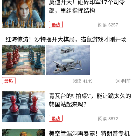
莫迪开大！砸碎印军17个司令
部，重组指挥结构
最热
阅读
6257
红海惊涛！沙特摆开大棋局，猫鼠游戏才刚开场
最热
阅读
4149
3小时前
青瓦台的\"拍桌\"，能让跪太久的
韩国站起来吗？
最热
阅读
3872
美空管漏洞再暴露！特朗普专机