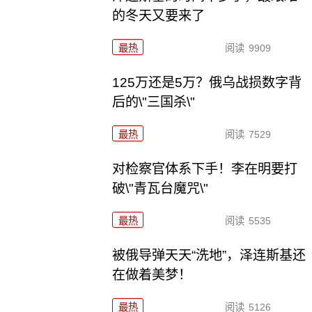
的冬天又要来了
最热
阅读
9909
125万还是5万？俄乌战损数字背
后的\"三国杀\"
最热
阅读
7529
对检察官体系下手！李在明要打
破\"青瓦台魔咒\"
最热
阅读
5535
被俄导弹天天“洗地”，泽连斯基还
在做着美梦！
最热
阅读
5126