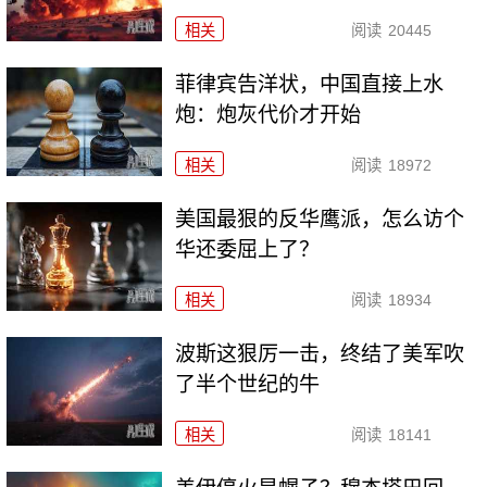
相关
阅读
20445
菲律宾告洋状，中国直接上水
炮：炮灰代价才开始
相关
阅读
18972
美国最狠的反华鹰派，怎么访个
华还委屈上了？
相关
阅读
18934
波斯这狠厉一击，终结了美军吹
了半个世纪的牛
相关
阅读
18141