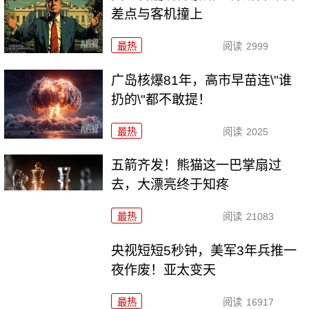
差点与客机撞上
最热
阅读
2999
广岛核爆81年，高市早苗连\"谁
扔的\"都不敢提！
最热
阅读
2025
五箭齐发！熊猫这一巴掌扇过
去，大漂亮终于知疼
最热
阅读
21083
央视短短5秒钟，美军3年兵推一
夜作废！亚太变天
最热
阅读
16917