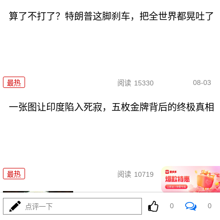
算了不打了？特朗普这脚刹车，把全世界都晃吐了
08-03
最热
阅读
15330
一张图让印度陷入死寂，五枚金牌背后的终极真相
08-03
最热
阅读
10719
美国踏进3个大坑把自己埋了！恐
0
0
点评一下
怕一个都爬不出