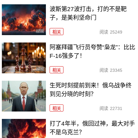
波斯第27波打击，打的不是靶
子，是美利坚命门
相关
阅读
25249
阿塞拜疆飞行员夸赞“枭龙”：比比
F-16强多了！
相关
阅读
23345
生死时刻提前到来！俄乌战争终
到见分晓的时刻？
相关
阅读
22731
打了4年半，俄回过神，最大对手
不是乌克兰？