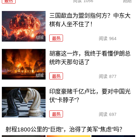
最热
阅读
1056
刚刚
三国歃血为盟剑指何方？中东大
棋有人坐不住了！
最热
阅读
964
胡塞这一炸，我终于看懂伊朗总
统昨天那句话了
最热
阅读
877
印度豪赌千亿卢比，要对中国光
伏“卡脖子”？
最热
阅读
697
射程1800公里的“巨炮”，治得了美军“焦虑”吗？