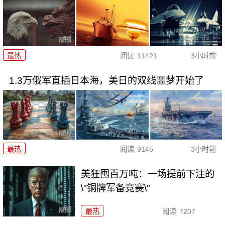
最热
阅读
11421
3小时前
1.3万俄军直插日本海，美日的双线噩梦开始了
最热
阅读
9145
3小时前
美狂囤百万吨：一场提前下注的
\"铜牌军备竞赛\"
最热
阅读
7207