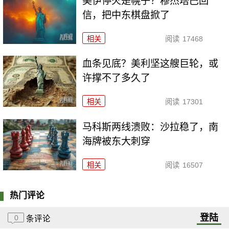
美伊停火是幌子？穆杰塔巴回
信，把中东棋盘掀了
相关
阅读
17468
血条见底？美利坚这艘巨轮，或
许撑不了多久了
相关
阅读
17301
马科斯两线溃败：沙拉稳了，南
海牌被东大刺穿
相关
阅读
16507
热门评论
登陆
0
条评论