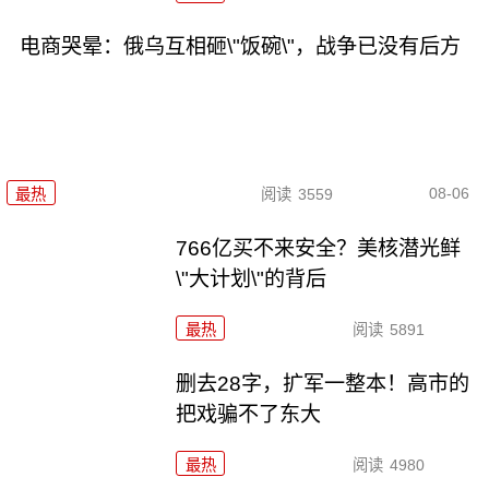
电商哭晕：俄乌互相砸\"饭碗\"，战争已没有后方
08-06
最热
阅读
3559
766亿买不来安全？美核潜光鲜
\"大计划\"的背后
最热
阅读
5891
删去28字，扩军一整本！高市的
把戏骗不了东大
最热
阅读
4980