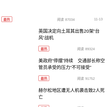
11-13
最热
阅读
87034
英国决定向土耳其出售20架“台
风”战机
最热
阅读
89324
美政府“停摆”持续 交通部长称空
管员承受的压力“不可接受”
最热
阅读
91752
赫尔松地区遭无人机袭击致2人死
亡