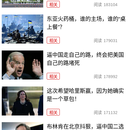
相关
阅读
183104
东亚火药桶，谁的主场，谁的“桌
上餐”？
相关
阅读
179031
逼中国走自己的路，终会把美国
自己的路堵死
相关
阅读
178992
这次希望哈里斯赢，因为她确实
是一个草包！
相关
阅读
171132
布林肯在北京抖狠，逼中国二选