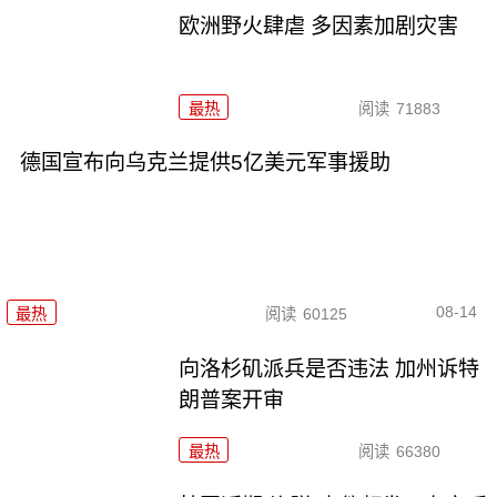
欧洲野火肆虐 多因素加剧灾害
最热
阅读
71883
德国宣布向乌克兰提供5亿美元军事援助
08-14
最热
阅读
60125
向洛杉矶派兵是否违法 加州诉特
朗普案开审
最热
阅读
66380