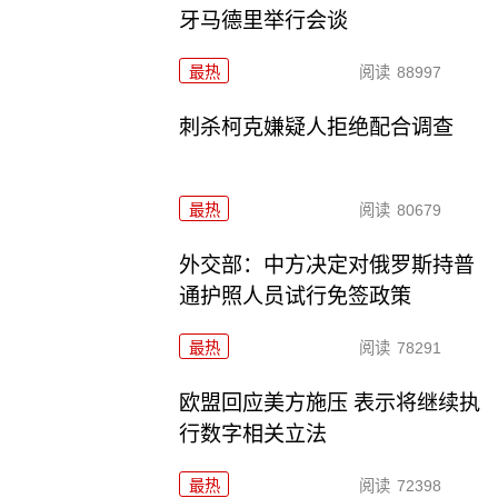
牙马德里举行会谈
最热
阅读
88997
刺杀柯克嫌疑人拒绝配合调查
最热
阅读
80679
外交部：中方决定对俄罗斯持普
通护照人员试行免签政策
最热
阅读
78291
欧盟回应美方施压 表示将继续执
行数字相关立法
最热
阅读
72398