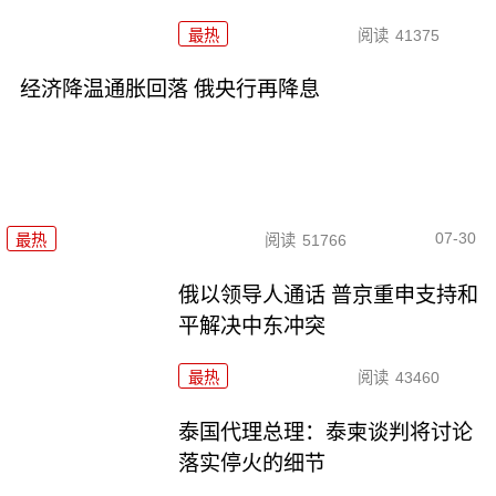
最热
阅读
41375
经济降温通胀回落 俄央行再降息
07-30
最热
阅读
51766
俄以领导人通话 普京重申支持和
平解决中东冲突
最热
阅读
43460
泰国代理总理：泰柬谈判将讨论
落实停火的细节