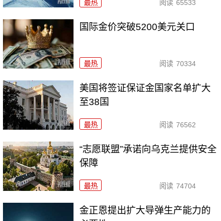
最热
阅读
65533
国际金价突破5200美元关口
最热
阅读
70334
美国将签证保证金国家名单扩大
至38国
最热
阅读
76562
“志愿联盟”承诺向乌克兰提供安全
保障
最热
阅读
74704
金正恩提出扩大导弹生产能力的