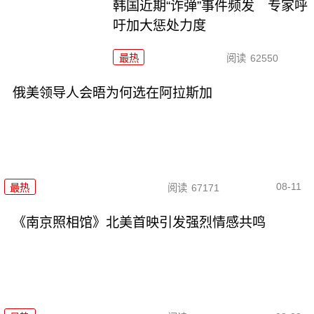
韩国近期“诈弹”事件频发 专家呼
吁加大惩处力度
最热
阅读
62550
俄美领导人会晤为何选在阿拉斯加
08-11
最热
阅读
67171
《南京照相馆》北美首映引发强烈情感共鸣