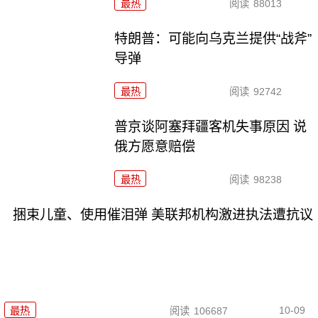
最热
阅读
88013
特朗普：可能向乌克兰提供“战斧”
导弹
最热
阅读
92742
普京谈阿塞拜疆客机失事原因 说
俄方愿意赔偿
最热
阅读
98238
捆束儿童、使用催泪弹 美联邦机构激进执法遭抗议
10-09
最热
阅读
106687