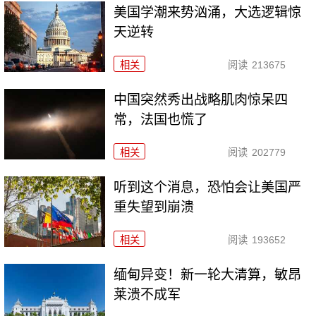
美国学潮来势汹涌，大选逻辑惊
天逆转
相关
阅读
213675
中国突然秀出战略肌肉惊呆四
常，法国也慌了
相关
阅读
202779
听到这个消息，恐怕会让美国严
重失望到崩溃
相关
阅读
193652
缅甸异变！新一轮大清算，敏昂
莱溃不成军