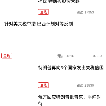
担忧 特斯拉股价大跌
最热
阅读
17953
针对美关税举措 巴西计划对等反制
07-10
最热
阅读
31816
特朗普再向6个国家发出关税信函
最热
阅读
23530
俄方回应特朗普批普京：平静对
待