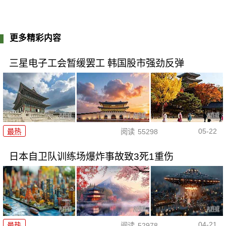
更多精彩内容
三星电子工会暂缓罢工 韩国股市强劲反弹
05-22
最热
阅读
55298
日本自卫队训练场爆炸事故致3死1重伤
04-21
最热
阅读
52978