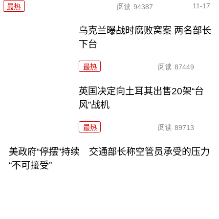
11-17
最热
阅读
94387
乌克兰曝战时腐败窝案 两名部长
下台
最热
阅读
87449
英国决定向土耳其出售20架“台
风”战机
最热
阅读
89713
美政府“停摆”持续 交通部长称空管员承受的压力
“不可接受”