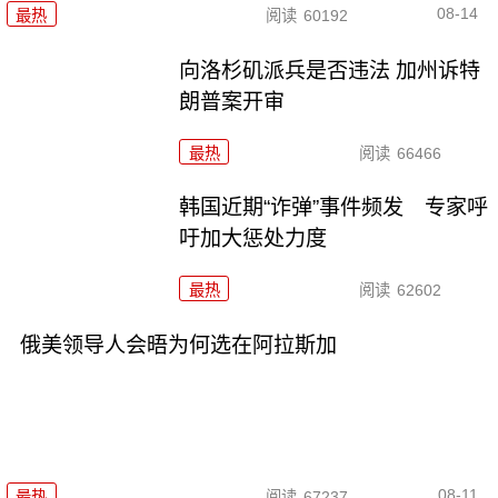
08-14
最热
阅读
60192
向洛杉矶派兵是否违法 加州诉特
朗普案开审
最热
阅读
66466
韩国近期“诈弹”事件频发 专家呼
吁加大惩处力度
最热
阅读
62602
俄美领导人会晤为何选在阿拉斯加
08-11
最热
阅读
67237