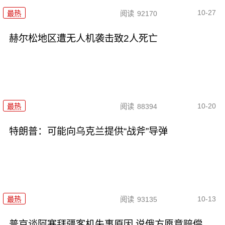
10-27
最热
阅读
92170
赫尔松地区遭无人机袭击致2人死亡
10-20
最热
阅读
88394
特朗普：可能向乌克兰提供“战斧”导弹
10-13
最热
阅读
93135
普京谈阿塞拜疆客机失事原因 说俄方愿意赔偿