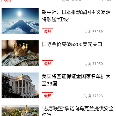
朝中社：日本推动军国主义复活
将触碰“红线”
最热
阅读
66289
国际金价突破5200美元关口
最热
阅读
71050
美国将签证保证金国家名单扩大
至38国
最热
阅读
77323
“志愿联盟”承诺向乌克兰提供安全
保障