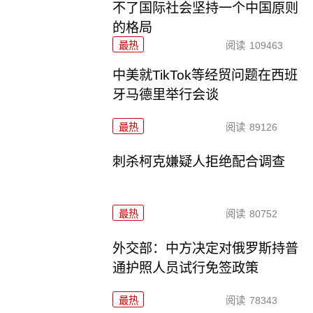
不了国际社会坚持一个中国原则
的格局
最热
阅读
109463
中美就TikTok等经贸问题在西班
牙马德里举行会谈
最热
阅读
89126
刺杀柯克嫌疑人拒绝配合调查
最热
阅读
80752
外交部：中方决定对俄罗斯持普
通护照人员试行免签政策
最热
阅读
78343