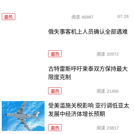
07-28
最热
阅读
46887
俄失事客机上人员确认全部遇难
最热
阅读
20972
古特雷斯呼吁柬泰双方保持最大
限度克制
最热
阅读
21456
受美滥施关税影响 亚行调低亚太
发展中经济体增长预期
最热
阅读
23817