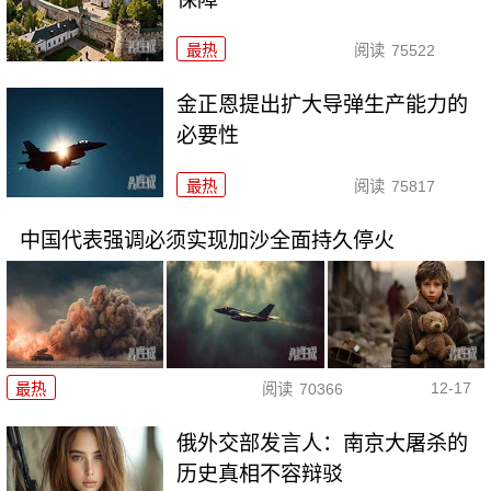
最热
阅读
75522
金正恩提出扩大导弹生产能力的
必要性
最热
阅读
75817
中国代表强调必须实现加沙全面持久停火
12-17
最热
阅读
70366
俄外交部发言人：南京大屠杀的
历史真相不容辩驳