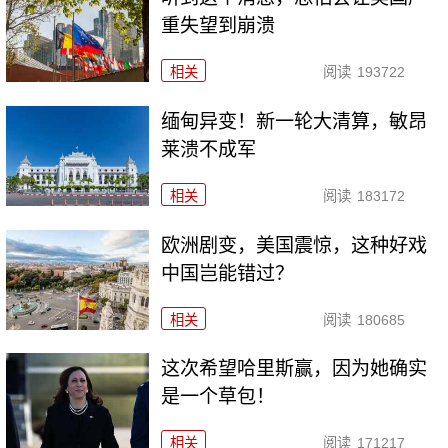
重失望到崩溃
相关
阅读
193722
缅甸异变！新一轮大清算，敏昂
莱溃不成军
相关
阅读
183172
欧洲剧变，美国震惊，这种好戏
中国岂能错过？
相关
阅读
180685
这次希望哈里斯赢，因为她确实
是一个草包！
相关
阅读
171217