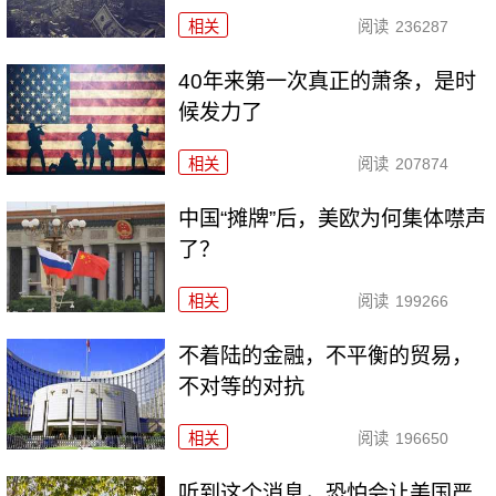
相关
阅读
236287
40年来第一次真正的萧条，是时
候发力了
相关
阅读
207874
中国“摊牌”后，美欧为何集体噤声
了？
相关
阅读
199266
不着陆的金融，不平衡的贸易，
不对等的对抗
相关
阅读
196650
听到这个消息，恐怕会让美国严