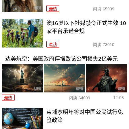
最热
阅读
65909
澳16岁以下社媒禁令正式生效 10
家平台承诺合规
最热
阅读
73010
达美航空：美国政府停摆致该公司损失2亿美元
12-05
最热
阅读
64609
柬埔寨明年将对中国公民试行免
签政策