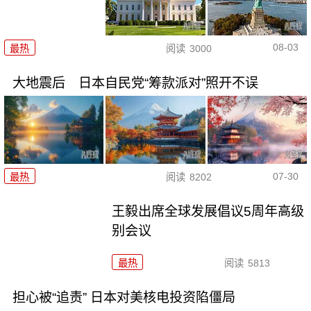
08-03
最热
阅读
3000
大地震后 日本自民党“筹款派对”照开不误
07-30
最热
阅读
8202
王毅出席全球发展倡议5周年高级
别会议
最热
阅读
5813
担心被“追责” 日本对美核电投资陷僵局