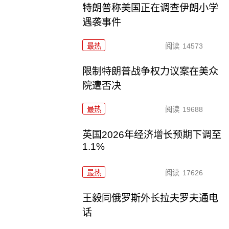
特朗普称美国正在调查伊朗小学
遇袭事件
最热
阅读
14573
限制特朗普战争权力议案在美众
院遭否决
最热
阅读
19688
英国2026年经济增长预期下调至
1.1%
最热
阅读
17626
王毅同俄罗斯外长拉夫罗夫通电
话