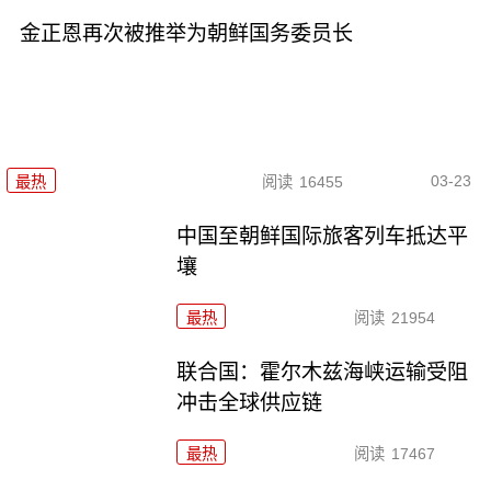
金正恩再次被推举为朝鲜国务委员长
03-23
最热
阅读
16455
中国至朝鲜国际旅客列车抵达平
壤
最热
阅读
21954
联合国：霍尔木兹海峡运输受阻
冲击全球供应链
最热
阅读
17467