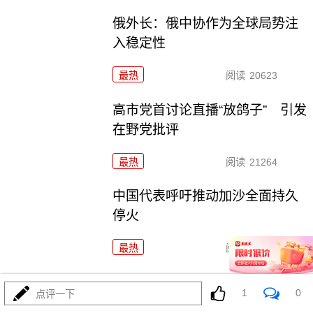
俄外长：俄中协作为全球局势注
入稳定性
最热
阅读
20623
高市党首讨论直播“放鸽子” 引发
在野党批评
最热
阅读
21264
中国代表呼吁推动加沙全面持久
停火
最热
阅读
20038
朝鲜试射更新型大口径火箭炮 金正恩观摩
1
0
点评一下