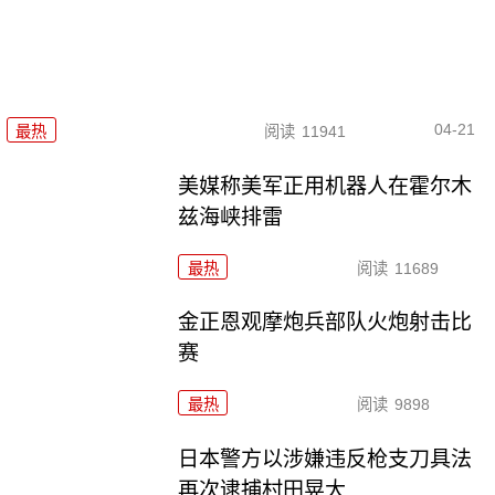
04-21
最热
阅读
11941
美媒称美军正用机器人在霍尔木
兹海峡排雷
最热
阅读
11689
金正恩观摩炮兵部队火炮射击比
赛
最热
阅读
9898
日本警方以涉嫌违反枪支刀具法
再次逮捕村田晃大