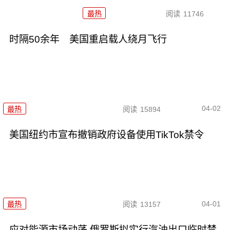
最热
阅读
11746
时隔50余年 美国重启载人绕月飞行
04-02
最热
阅读
15894
美国纽约市宣布撤销政府设备使用TikTok禁令
04-01
最热
阅读
13157
应对能源市场动荡 俄罗斯拟实行汽油出口临时禁