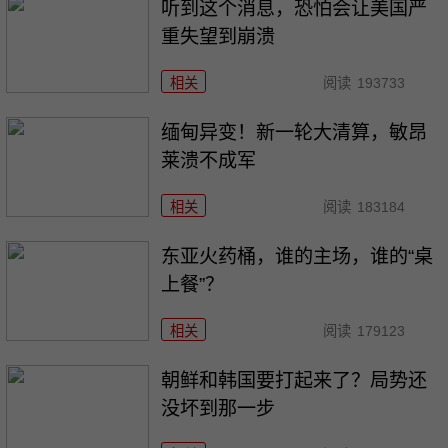
听到这个消息，恐怕会让美国严
重失望到崩溃
相关
阅读
193733
缅甸异变！新一轮大清算，敏昂
莱溃不成军
相关
阅读
183184
东亚火药桶，谁的主场，谁的“桌
上餐”？
相关
阅读
179123
朝鲜和韩国要打起来了？局势还
没坏到那一步