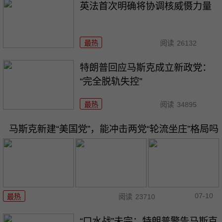
英法首次明确将协调核威慑力量
最热
阅读
26132
特朗普回应马斯克成立新政党：
“完全脱轨失控”
最热
阅读
34895
马斯克新建“美国党”，能冲击两党“轮流坐庄”格局吗
07-10
最热
阅读
23710
“口水战”未完：特朗普警告马斯克