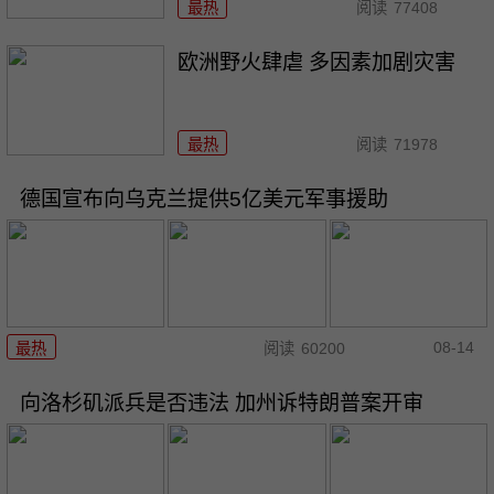
最热
阅读
77408
欧洲野火肆虐 多因素加剧灾害
最热
阅读
71978
德国宣布向乌克兰提供5亿美元军事援助
08-14
最热
阅读
60200
向洛杉矶派兵是否违法 加州诉特朗普案开审