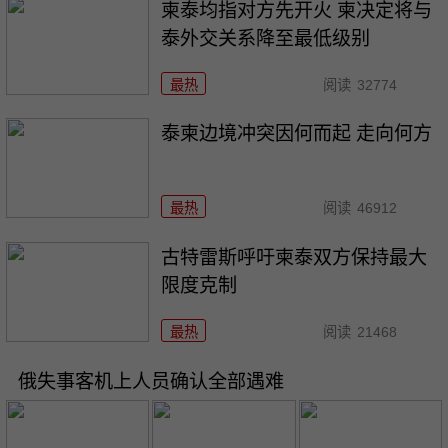
柬泰均指对方先开火 柬决定将与
泰外交关系降至最低级别
最热
阅读
32774
泰柬边境冲突因何而起 走向何方
最热
阅读
46912
古特雷斯呼吁柬泰双方保持最大
限度克制
最热
阅读
21468
俄失事客机上人员确认全部遇难