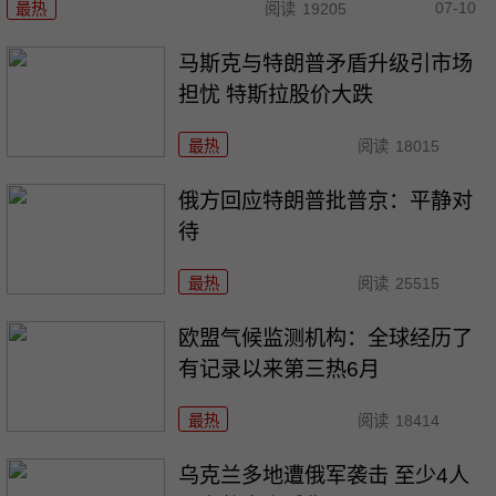
07-10
最热
阅读
19205
马斯克与特朗普矛盾升级引市场
担忧 特斯拉股价大跌
最热
阅读
18015
俄方回应特朗普批普京：平静对
待
最热
阅读
25515
欧盟气候监测机构：全球经历了
有记录以来第三热6月
最热
阅读
18414
乌克兰多地遭俄军袭击 至少4人