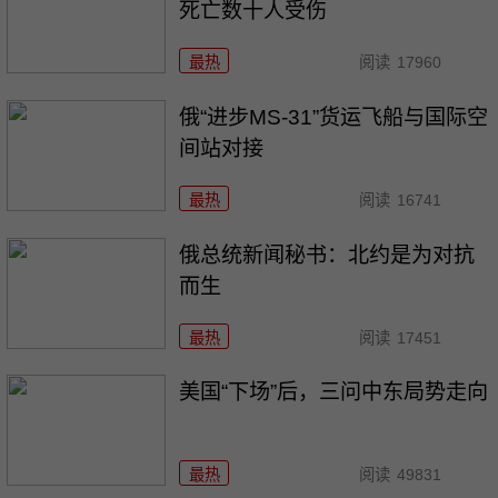
死亡数十人受伤
最热
阅读
17960
俄“进步MS-31”货运飞船与国际空
间站对接
最热
阅读
16741
俄总统新闻秘书：北约是为对抗
而生
最热
阅读
17451
美国“下场”后，三问中东局势走向
最热
阅读
49831