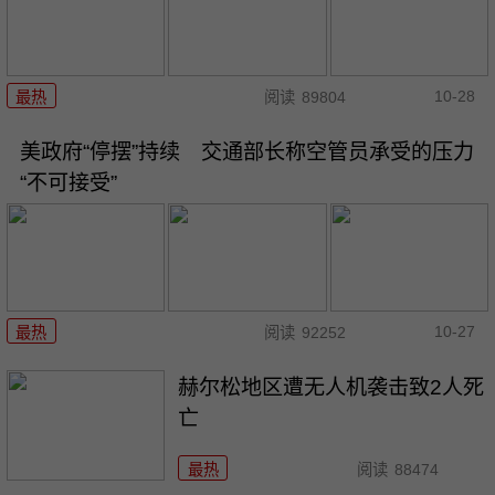
10-28
最热
阅读
89804
美政府“停摆”持续 交通部长称空管员承受的压力
“不可接受”
10-27
最热
阅读
92252
赫尔松地区遭无人机袭击致2人死
亡
最热
阅读
88474