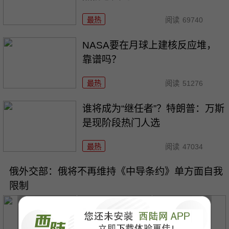
最热
阅读
69740
NASA要在月球上建核反应堆，
靠谱吗？
最热
阅读
51276
谁将成为“继任者”？特朗普：万斯
是现阶段热门人选
最热
阅读
47034
俄外交部：俄将不再维持《中导条约》单方面自我
限制