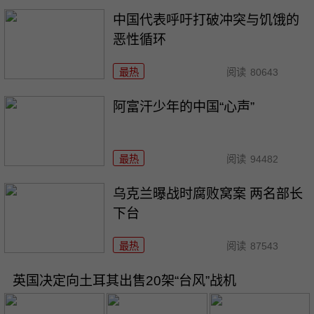
中国代表呼吁打破冲突与饥饿的
恶性循环
最热
阅读
80643
阿富汗少年的中国“心声”
最热
阅读
94482
乌克兰曝战时腐败窝案 两名部长
下台
最热
阅读
87543
英国决定向土耳其出售20架“台风”战机