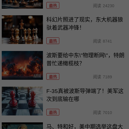
最热
阅读
24230
科幻片照进了现实，东大机器狼
驮着武器冲锋！
最热
阅读
8741
波斯要给中东\"物理断网\"，特朗
普忙递橄榄枝？
最热
阅读
7189
F-35真被波斯导弹端了！美军这
次到底输在哪
最热
阅读
7010
马、特和好，美中期选举这盘大