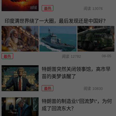
最热
阅读
13076
印度满世界绕了一大圈，最后发现还是中国好？
08-05
最热
阅读
12782
特朗普突然关闭领事馆，高市早
苗的美梦该醒了
最热
阅读
10830
特朗普的制造业\"回流梦\"，为何
成了回流东大？