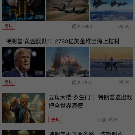
08-06
最热
阅读
5953
特朗普“黄金舰队”：2750亿美金堆出海上棺材
08-06
最热
阅读
4677
五角大楼“罗生门”：特朗普这出戏
把全世界演懵
最热
阅读
4528
特朗普扔下两条路，波斯都不