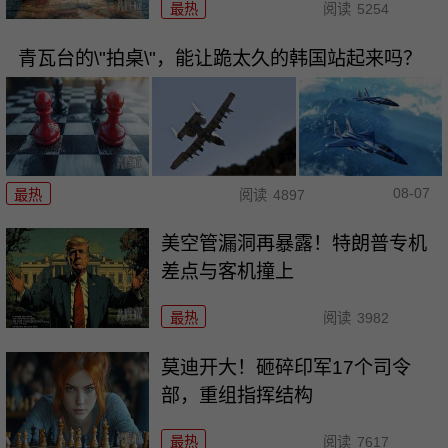
最热
阅读
5254
青瓦台的\"拍桌\"，能让跪太久的韩国站起来吗？
08-07
最热
阅读
4897
美空管漏洞再暴露！特朗普专机
差点与客机撞上
最热
阅读
3982
莫迪开大！砸碎印军17个司令
部，重组指挥结构
最热
阅读
7617