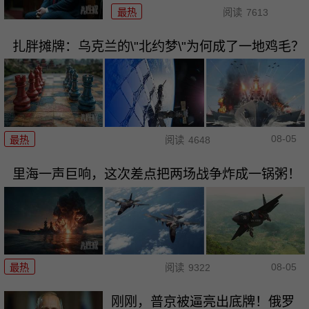
最热
阅读
7613
扎胖摊牌：乌克兰的\"北约梦\"为何成了一地鸡毛？
08-05
最热
阅读
4648
里海一声巨响，这次差点把两场战争炸成一锅粥！
08-05
最热
阅读
9322
刚刚，普京被逼亮出底牌！俄罗