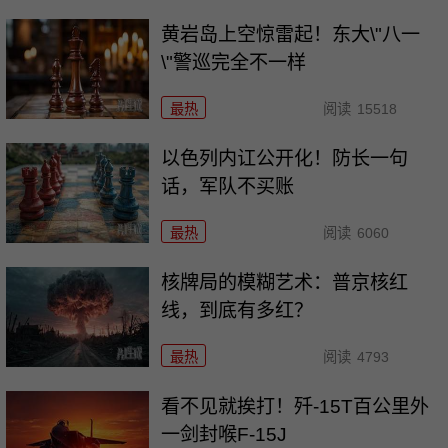
黄岩岛上空惊雷起！东大\"八一
\"警巡完全不一样
最热
阅读
15518
以色列内讧公开化！防长一句
话，军队不买账
最热
阅读
6060
核牌局的模糊艺术：普京核红
线，到底有多红？
最热
阅读
4793
看不见就挨打！歼-15T百公里外
一剑封喉F-15J