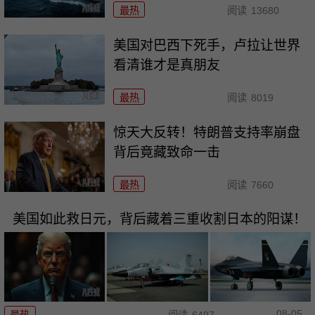
最热
阅读
13680
美国对巴西下死手，卢拉让世界
看清谁才是真朋友
最热
阅读
8019
惊天大反转！特朗普支持率崩盘
背后竟藏致命一击
最热
阅读
7660
美国如此救日元，背后藏着三重收割日本的阳谋！
08-05
最热
阅读
6497