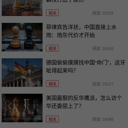
相关
阅读
20229
菲律宾告洋状，中国直接上水
炮：炮灰代价才开始
相关
阅读
19158
德国偷偷摸摸找中国“命门”，这牙
呲得起来吗？
相关
阅读
19127
美国最狠的反华鹰派，怎么访个
华还委屈上了？
相关
阅读
19098