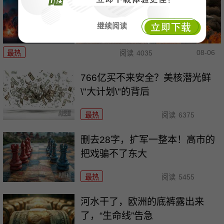
继续阅读
08-06
最热
阅读
4035
766亿买不来安全？美核潜光鲜
\"大计划\"的背后
最热
阅读
6375
删去28字，扩军一整本！高市的
把戏骗不了东大
最热
阅读
5455
河水干了，欧洲的底裤露出来
了，“生命线”告急