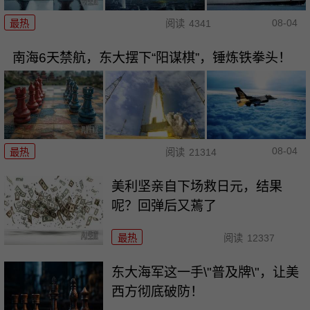
08-04
最热
阅读
4341
南海6天禁航，东大摆下“阳谋棋”，锤炼铁拳头！
08-04
最热
阅读
21314
美利坚亲自下场救日元，结果
呢？回弹后又蔫了
最热
阅读
12337
东大海军这一手\"普及牌\"，让美
西方彻底破防！