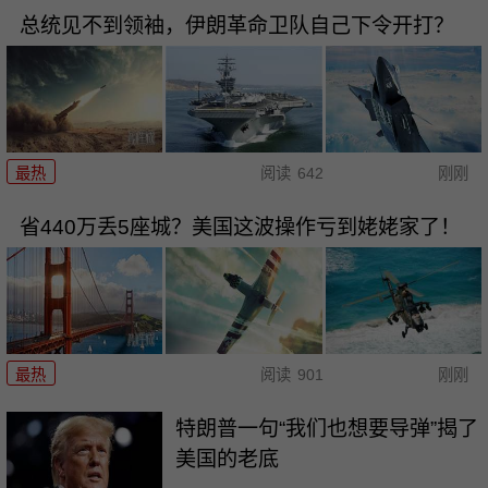
总统见不到领袖，伊朗革命卫队自己下令开打？
最热
阅读
642
刚刚
省440万丢5座城？美国这波操作亏到姥姥家了！
最热
阅读
901
刚刚
特朗普一句“我们也想要导弹”揭了
美国的老底