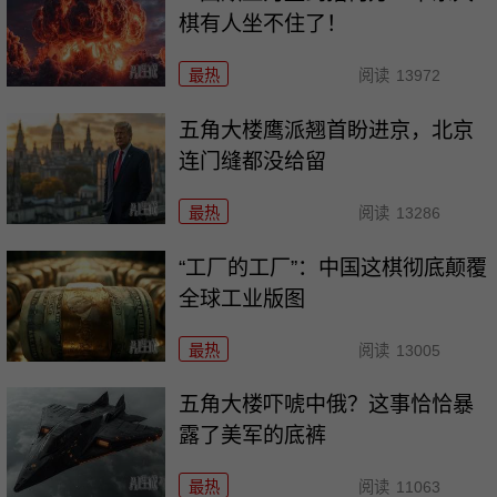
棋有人坐不住了！
最热
阅读
13972
五角大楼鹰派翘首盼进京，北京
连门缝都没给留
最热
阅读
13286
“工厂的工厂”：中国这棋彻底颠覆
全球工业版图
最热
阅读
13005
五角大楼吓唬中俄？这事恰恰暴
露了美军的底裤
最热
阅读
11063