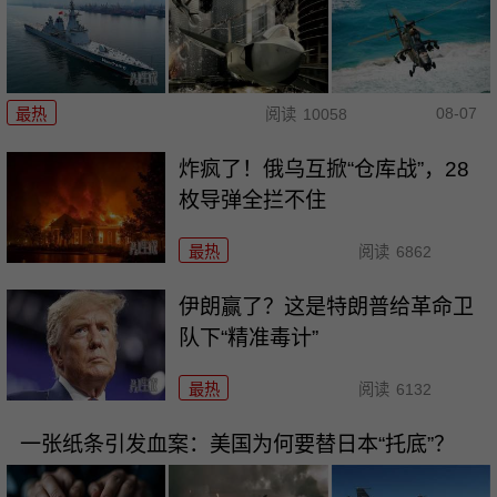
08-07
最热
阅读
10058
炸疯了！俄乌互掀“仓库战”，28
枚导弹全拦不住
最热
阅读
6862
伊朗赢了？这是特朗普给革命卫
队下“精准毒计”
最热
阅读
6132
一张纸条引发血案：美国为何要替日本“托底”？