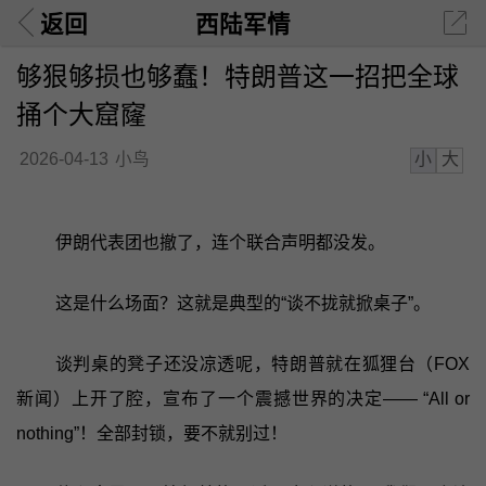
返回
西陆军情
够狠够损也够蠢！特朗普这一招把全球
捅个大窟窿
小
大
2026-04-13
小鸟
伊朗代表团也撤了，连个联合声明都没发。
这是什么场面？这就是典型的“谈不拢就掀桌子”。
谈判桌的凳子还没凉透呢，特朗普就在狐狸台（FOX
新闻）上开了腔，宣布了一个震撼世界的决定—— “All or
nothing”！全部封锁，要不就别过！