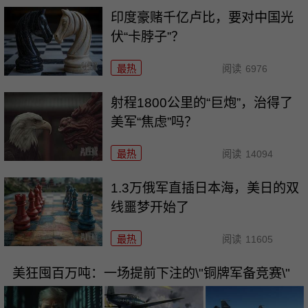
印度豪赌千亿卢比，要对中国光
伏“卡脖子”？
最热
阅读
6976
射程1800公里的“巨炮”，治得了
美军“焦虑”吗？
最热
阅读
14094
1.3万俄军直插日本海，美日的双
线噩梦开始了
最热
阅读
11605
美狂囤百万吨：一场提前下注的\"铜牌军备竞赛\"