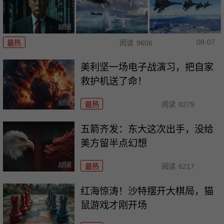
08-07
最热
阅读
9606
美利坚一场电子战演习，把自家
救护机送了命！
最热
阅读
8279
五箭齐发：东大这次出手，没给
美方留半点幻想
最热
阅读
6217
红海惊涛！沙特摆开大棋局，猫
鼠游戏才刚开场