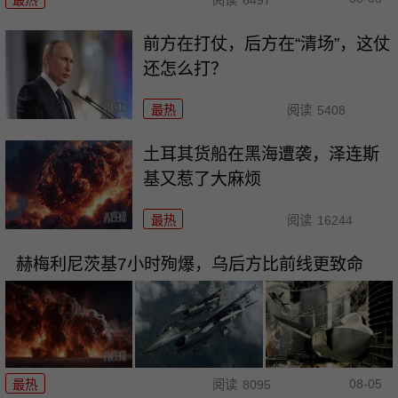
前方在打仗，后方在“清场”，这仗
还怎么打？
最热
阅读
5408
土耳其货船在黑海遭袭，泽连斯
基又惹了大麻烦
最热
阅读
16244
赫梅利尼茨基7小时殉爆，乌后方比前线更致命
08-05
最热
阅读
8095