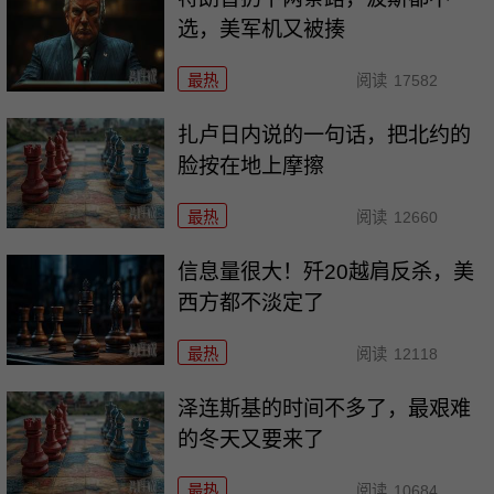
选，美军机又被揍
最热
阅读
17582
扎卢日内说的一句话，把北约的
脸按在地上摩擦
最热
阅读
12660
信息量很大！歼20越肩反杀，美
西方都不淡定了
最热
阅读
12118
泽连斯基的时间不多了，最艰难
的冬天又要来了
最热
阅读
10684