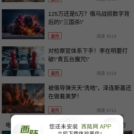
125万还是5万？俄乌战损数字背
后的\"三国杀\"
最热
阅读
8119
对检察官体系下手！李在明要打
破\"青瓦台魔咒\"
最热
阅读
6219
被俄导弹天天“洗地”，泽连斯基还
在做着美梦！
最热
阅读
5711
电商哭晕：俄乌互相砸\"饭碗\"，战争已没有后方