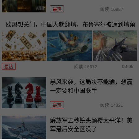
最热
阅读
10957
欧盟想关门，中国人就翻墙，布鲁塞尔被逼到墙角
08-05
最热
阅读
16372
暴风来袭，这局决不能输，想赢
一定要和中国联手
最热
阅读
14921
解放军五秒镜头颠覆太平洋！美
军最后安全区没了