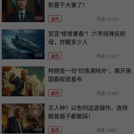
斯要干大事了！
最热
阅读
15725
官宣“核常兼备”！六爷挂弹反航
母，炸醒多少人
最热
阅读
12527
特朗普一句“珍珠港除外”，撕开美
国霸权遮羞布
最热
阅读
11460
灭人种？以色列这波操作，连特
朗普面子都敢踩！
最热
阅读
6929