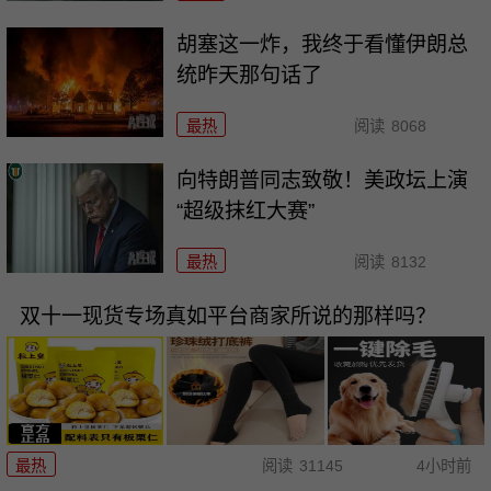
胡塞这一炸，我终于看懂伊朗总
统昨天那句话了
最热
阅读
8068
向特朗普同志致敬！美政坛上演
“超级抹红大赛”
最热
阅读
8132
双十一现货专场真如平台商家所说的那样吗？
最热
阅读
31145
4小时前