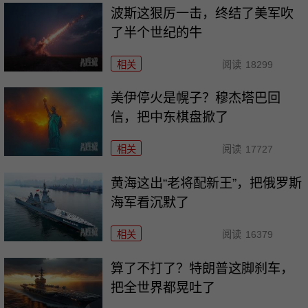
波斯这狠厉一击，终结了美军吹
了半个世纪的牛
相关
阅读
18299
美伊停火是幌子？穆杰塔巴回
信，把中东棋盘掀了
相关
阅读
17727
黄海这出“老将配新王”，把俄罗斯
海军看沉默了
相关
阅读
16379
算了不打了？特朗普这脚刹车，
把全世界都晃吐了