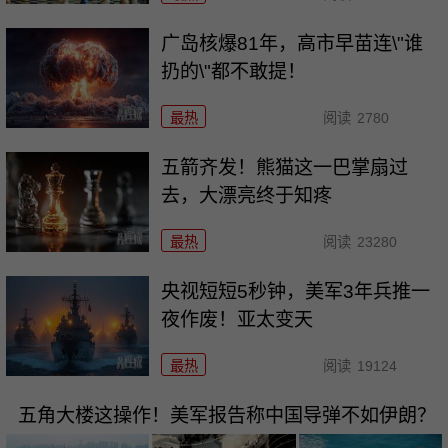
广岛核爆81年，高市早苗连\"谁
扔的\"都不敢提！
最热
阅读
2780
五箭齐发！熊猫这一巴掌扇过
去，大漂亮终于知疼
最热
阅读
23280
央视短短5秒钟，美军3年兵推一
夜作废！亚太变天
最热
阅读
19124
五角大楼这操作！美军报告称中国导弹不如伊朗？