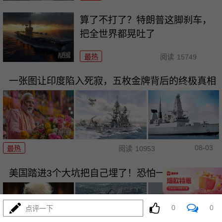
算了不打了？特朗普这脚刹车，
把全世界都晃吐了
最热
阅读
15749
一张图让印度陷入死寂，五枚金牌背后的终极真相
08-03
最热
阅读
10953
美国踏进3个大坑把自己埋了！恐怕一个都爬不出
0
0
点评一下