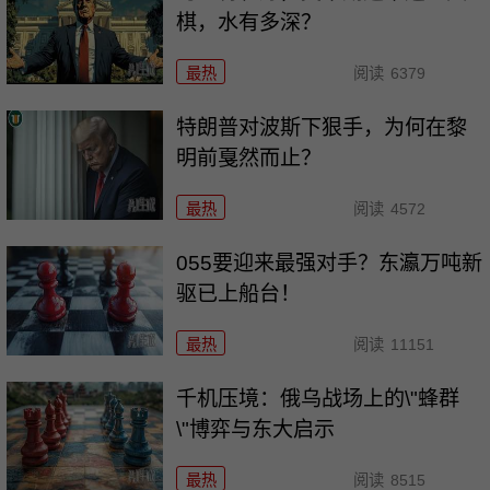
棋，水有多深？
最热
阅读
6379
特朗普对波斯下狠手，为何在黎
明前戛然而止？
最热
阅读
4572
055要迎来最强对手？东瀛万吨新
驱已上船台！
最热
阅读
11151
千机压境：俄乌战场上的\"蜂群
\"博弈与东大启示
最热
阅读
8515