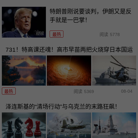
特朗普刚说要谈判，伊朗又是反
手就是一巴掌！
最热
阅读
5778
731！特高课还魂！高市早苗两把火烧穿日本国运
08-04
最热
阅读
5369
泽连斯基的“清场行动”与乌克兰的末路狂飙！