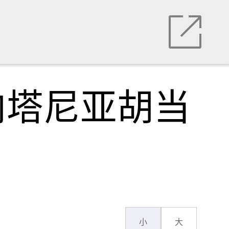
内塔尼亚胡当
小
大