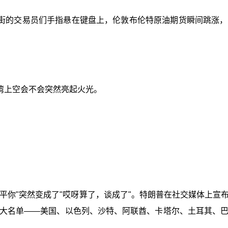
街的交易员们手指悬在键盘上，伦敦布伦特原油期货瞬间跳涨，
湾上空会不会突然亮起火光。
平你"突然变成了"哎呀算了，谈成了"。特朗普在社交媒体上
大名单——美国、以色列、沙特、阿联酋、卡塔尔、土耳其、