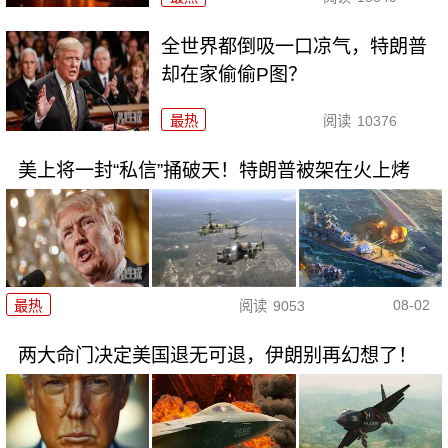
全世界都倒吸一口凉气，特朗普
却在家偷偷P图？
最热
阅读
10376
美上将一封“私信”捅破天！特朗普被架在火上烤
08-02
最热
阅读
9053
两大命门决定美国退无可退，伊朗别再幻想了！