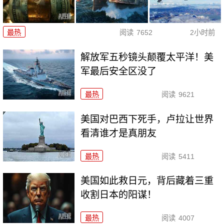
最热
阅读
7652
2小时前
解放军五秒镜头颠覆太平洋！美
军最后安全区没了
最热
阅读
9621
美国对巴西下死手，卢拉让世界
看清谁才是真朋友
最热
阅读
5411
美国如此救日元，背后藏着三重
收割日本的阳谋！
最热
阅读
4007