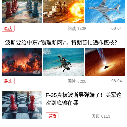
08-04
最热
阅读
7435
波斯要给中东\"物理断网\"，特朗普忙递橄榄枝？
08-04
最热
阅读
6205
F-35真被波斯导弹端了！美军这
次到底输在哪
最热
阅读
6113