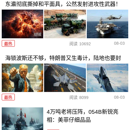
东瀛彻底撕掉和平面具，公然发射进攻性武器！
08-03
最热
阅读
10692
海锁波斯还不够，特朗普又生毒计，陆地也要封
08-03
最热
阅读
8099
4万吨老将压阵，054B新锐亮
相：美菲仔细品品