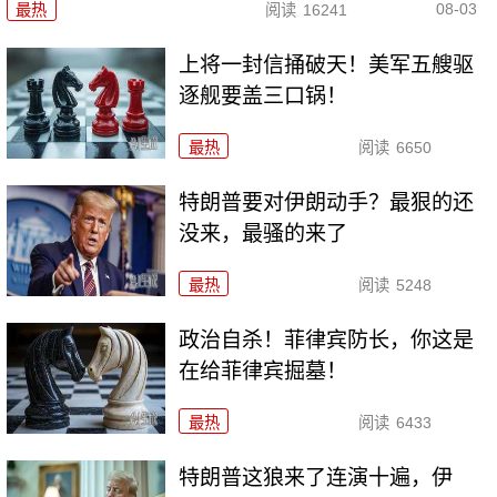
08-03
最热
阅读
16241
上将一封信捅破天！美军五艘驱
逐舰要盖三口锅！
最热
阅读
6650
特朗普要对伊朗动手？最狠的还
没来，最骚的来了
最热
阅读
5248
政治自杀！菲律宾防长，你这是
在给菲律宾掘墓！
最热
阅读
6433
特朗普这狼来了连演十遍，伊