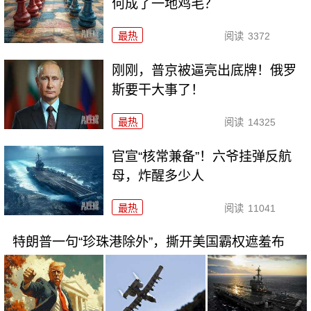
何成了一地鸡毛？
最热
阅读
3372
刚刚，普京被逼亮出底牌！俄罗
斯要干大事了！
最热
阅读
14325
官宣“核常兼备”！六爷挂弹反航
母，炸醒多少人
最热
阅读
11041
特朗普一句“珍珠港除外”，撕开美国霸权遮羞布