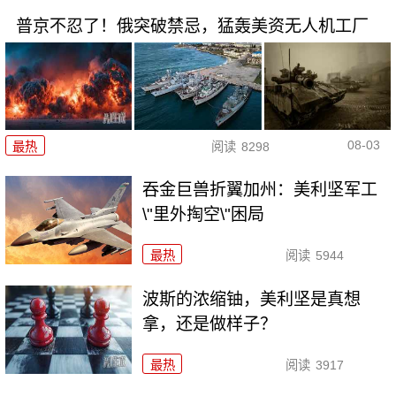
普京不忍了！俄突破禁忌，猛轰美资无人机工厂
08-03
最热
阅读
8298
吞金巨兽折翼加州：美利坚军工
\"里外掏空\"困局
最热
阅读
5944
波斯的浓缩铀，美利坚是真想
拿，还是做样子？
最热
阅读
3917