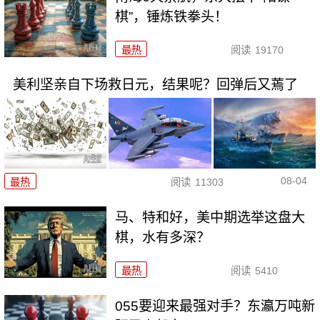
棋”，锤炼铁拳头！
最热
阅读
19170
美利坚亲自下场救日元，结果呢？回弹后又蔫了
08-04
最热
阅读
11303
马、特和好，美中期选举这盘大
棋，水有多深？
最热
阅读
5410
055要迎来最强对手？东瀛万吨新