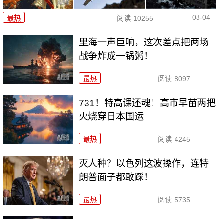
08-04
最热
阅读
10255
里海一声巨响，这次差点把两场
战争炸成一锅粥！
最热
阅读
8097
731！特高课还魂！高市早苗两把
火烧穿日本国运
最热
阅读
4245
灭人种？以色列这波操作，连特
朗普面子都敢踩！
最热
阅读
5735