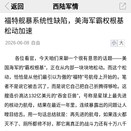
返回
西陆军情
福特舰暴系统性缺陷，美海军霸权根基
松动加速
小
大
2026-06-08
自由
各位看官，今天咱们来聊一个很有意思的话题——美
国海军的“霸权根基”，正在从内部一块块地松动。而这个松
动，恰恰是从他们最引以为傲的“福特”号航母上开始的。笔
者不是说它被击沉了，而是说它自己把自己折腾得够呛。这
艘造价高达132亿美元的“吞金巨兽”，号称是星球上最先进
的核动力航母，结果在最近一年里，连续暴露出的问题让人
瞠目结舌。用一句话总结就是：再先进的航母，如果连火都
灭不了、厕所都修不好，那它离真正的战斗力还有十万八千