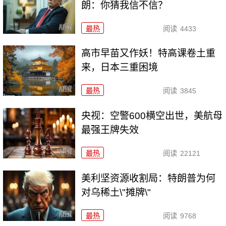
朗：你猜我信不信？
最热
阅读
4433
高市早苗又作妖！特高课卷土重
来，日本三重困境
最热
阅读
3845
央视：空警600横空出世，美航母
最强王牌失效
最热
阅读
22121
美利坚资源收割局：特朗普为何
对乌稀土\"摊牌\"
最热
阅读
9768