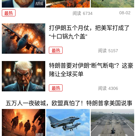
08-02
最热
阅读
6734
打伊朗五个月仗，把美军打成了
“十口锅九个盖”
最热
阅读
5157
特朗普要对伊朗“断气断电”？这豪
赌让全球买单
最热
阅读
4306
五万人一夜破城，欧盟真怕了！特朗普拿美国说事