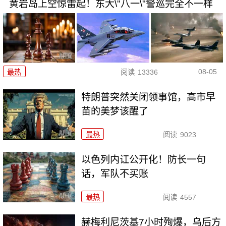
黄岩岛上空惊雷起！东大\"八一\"警巡完全不一样
08-05
最热
阅读
13336
特朗普突然关闭领事馆，高市早
苗的美梦该醒了
最热
阅读
9023
以色列内讧公开化！防长一句
话，军队不买账
最热
阅读
4557
赫梅利尼茨基7小时殉爆，乌后方