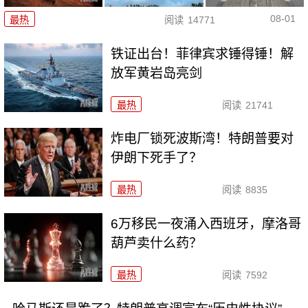
08-01
最热
阅读
14771
铁证出台！菲律宾求锤得锤！解
放军黄岩岛亮剑
最热
阅读
21741
炸电厂锁死波斯湾！特朗普要对
伊朗下死手了？
最热
阅读
8835
6万移民一夜涌入西班牙，摩洛哥
葫芦卖什么药？
最热
阅读
7592