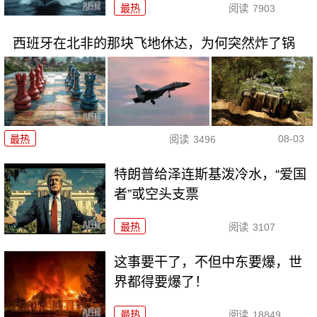
最热
阅读
7903
西班牙在北非的那块飞地休达，为何突然炸了锅
08-03
最热
阅读
3496
特朗普给泽连斯基泼冷水，“爱国
者”或空头支票
最热
阅读
3107
这事要干了，不但中东要爆，世
界都得要爆了！
最热
阅读
18849