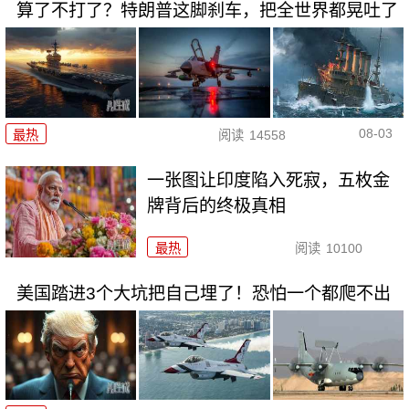
算了不打了？特朗普这脚刹车，把全世界都晃吐了
08-03
最热
阅读
14558
一张图让印度陷入死寂，五枚金
牌背后的终极真相
最热
阅读
10100
美国踏进3个大坑把自己埋了！恐怕一个都爬不出