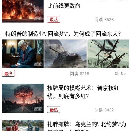
比前线更致命
最热
阅读
6526
特朗普的制造业\"回流梦\"，为何成了回流东大？
08-05
最热
阅读
6218
核牌局的模糊艺术：普京核红
线，到底有多红？
最热
阅读
3422
扎胖摊牌：乌克兰的\"北约梦\"为