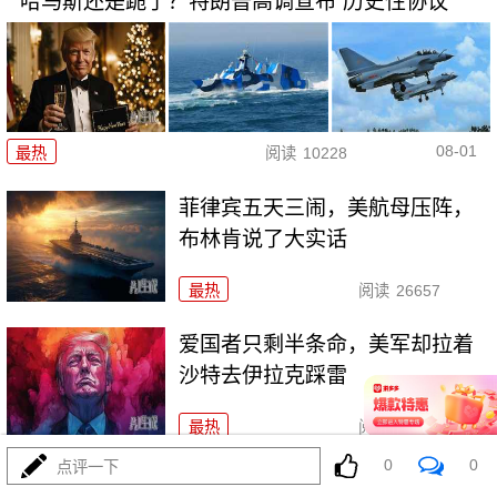
哈马斯还是跪了？特朗普高调宣布“历史性协议”
08-01
最热
阅读
10228
菲律宾五天三闹，美航母压阵，
布林肯说了大实话
最热
阅读
26657
爱国者只剩半条命，美军却拉着
沙特去伊拉克踩雷
最热
阅读
11745
0
0
点评一下
歼-36五架原型机轮番上天，美F-