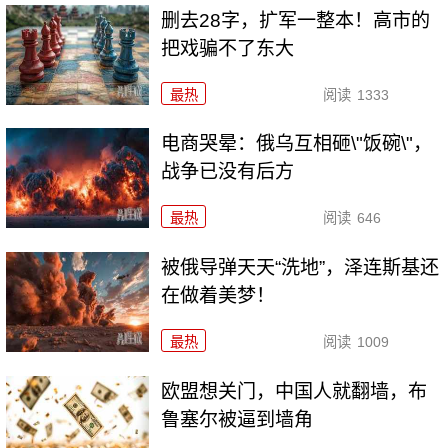
删去28字，扩军一整本！高市的
把戏骗不了东大
最热
阅读
1333
电商哭晕：俄乌互相砸\"饭碗\"，
战争已没有后方
最热
阅读
646
被俄导弹天天“洗地”，泽连斯基还
在做着美梦！
最热
阅读
1009
欧盟想关门，中国人就翻墙，布
鲁塞尔被逼到墙角