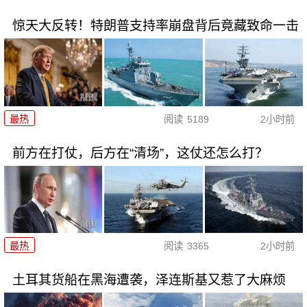
惊天大反转！特朗普支持率崩盘背后竟藏致命一击
最热
阅读
5189
2小时前
前方在打仗，后方在“清场”，这仗还怎么打？
最热
阅读
3365
2小时前
土耳其货船在黑海遭袭，泽连斯基又惹了大麻烦