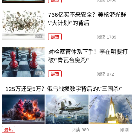
最热
阅读
2400
766亿买不来安全？美核潜光鲜
\"大计划\"的背后
最热
阅读
1789
对检察官体系下手！李在明要打
破\"青瓦台魔咒\"
最热
阅读
872
125万还是5万？俄乌战损数字背后的\"三国杀\"
最热
阅读
989
刚刚