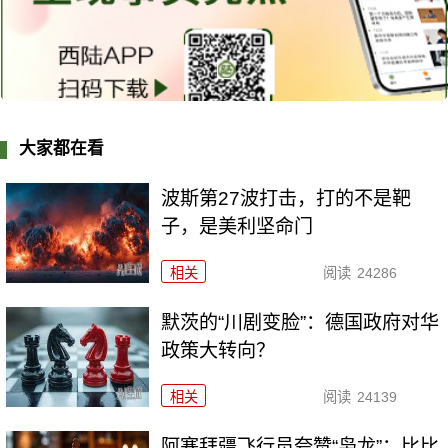
大家都在看
波斯第27波打击，打的不是靶
子，是美利坚命门
相关
阅读
24286
默茨的“川剧变脸”：德国政府对华
政策大转向？
相关
阅读
24139
阿塞拜疆飞行员夸赞“枭龙”：比比