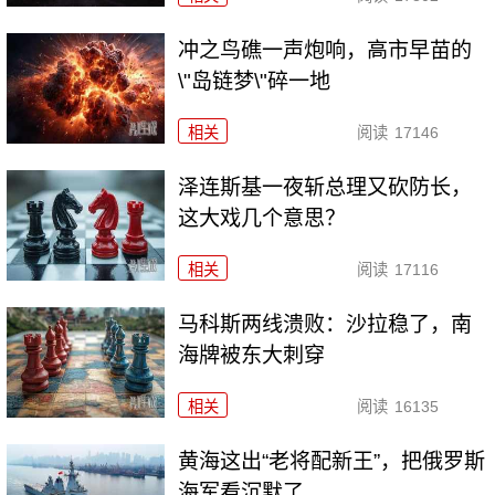
冲之鸟礁一声炮响，高市早苗的
\"岛链梦\"碎一地
相关
阅读
17146
泽连斯基一夜斩总理又砍防长，
这大戏几个意思？
相关
阅读
17116
马科斯两线溃败：沙拉稳了，南
海牌被东大刺穿
相关
阅读
16135
黄海这出“老将配新王”，把俄罗斯
海军看沉默了