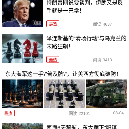
特朗普刚说要谈判，伊朗又是反
手就是一巴掌！
最热
阅读
4637
泽连斯基的“清场行动”与乌克兰的
末路狂飙！
最热
阅读
3413
东大海军这一手\"普及牌\"，让美西方彻底破防！
08-04
最热
阅读
22101
南海6天禁航，东大摆下“阳谋