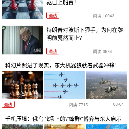
驱已上船台！
最热
阅读
10043
特朗普对波斯下狠手，为何在黎
明前戛然而止？
最热
阅读
3584
科幻片照进了现实，东大机器狼驮着武器冲锋！
08-04
最热
阅读
7715
千机压境：俄乌战场上的\"蜂群\"博弈与东大启示