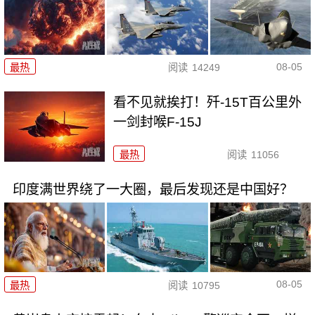
08-05
最热
阅读
14249
看不见就挨打！歼-15T百公里外
一剑封喉F-15J
最热
阅读
11056
印度满世界绕了一大圈，最后发现还是中国好？
08-05
最热
阅读
10795