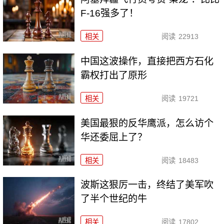
F-16强多了！
相关
阅读
22913
中国这波操作，直接把西方石化
霸权打出了原形
相关
阅读
19721
美国最狠的反华鹰派，怎么访个
华还委屈上了？
相关
阅读
18483
波斯这狠厉一击，终结了美军吹
了半个世纪的牛
相关
阅读
17802