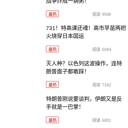
战争炸成一锅粥！
最热
阅读
9596
731！特高课还魂！高市早苗两把
火烧穿日本国运
最热
阅读
5583
灭人种？以色列这波操作，连特
朗普面子都敢踩！
最热
阅读
7162
特朗普刚说要谈判，伊朗又是反
手就是一巴掌！
最热
阅读
6001