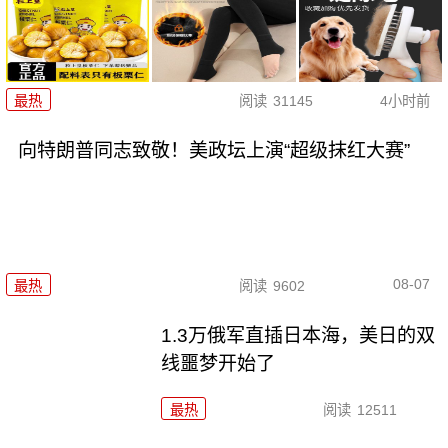
最热
阅读
31145
4小时前
向特朗普同志致敬！美政坛上演“超级抹红大赛”
08-07
最热
阅读
9602
1.3万俄军直插日本海，美日的双
线噩梦开始了
最热
阅读
12511