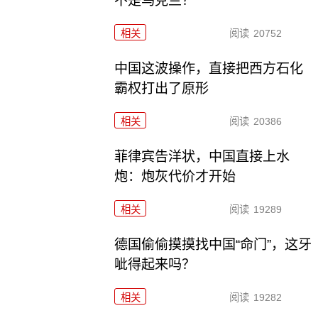
不是乌克兰？
相关
阅读
20752
中国这波操作，直接把西方石化
霸权打出了原形
相关
阅读
20386
菲律宾告洋状，中国直接上水
炮：炮灰代价才开始
相关
阅读
19289
德国偷偷摸摸找中国“命门”，这牙
呲得起来吗？
相关
阅读
19282