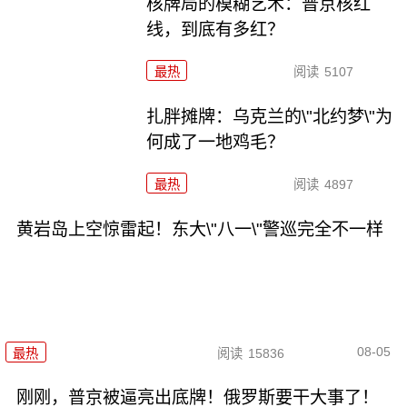
核牌局的模糊艺术：普京核红
线，到底有多红？
最热
阅读
5107
扎胖摊牌：乌克兰的\"北约梦\"为
何成了一地鸡毛？
最热
阅读
4897
黄岩岛上空惊雷起！东大\"八一\"警巡完全不一样
08-05
最热
阅读
15836
刚刚，普京被逼亮出底牌！俄罗斯要干大事了！