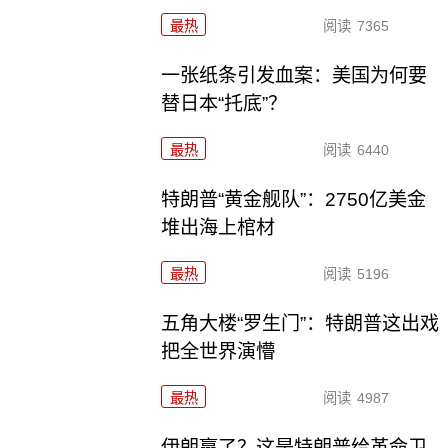
最热
阅读
7365
一张纸条引发血案：美国为何要
替日本“托底”？
最热
阅读
6440
特朗普“黄金舰队”：2750亿美金
堆出海上棺材
最热
阅读
5196
五角大楼“罗生门”：特朗普这出戏
把全世界演懵
最热
阅读
4987
伊朗赢了？这是特朗普给革命卫