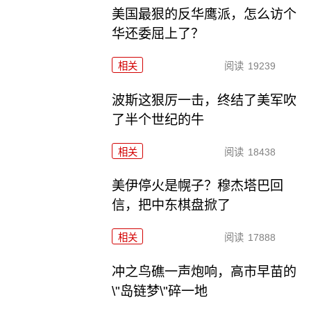
美国最狠的反华鹰派，怎么访个
华还委屈上了？
相关
阅读
19239
波斯这狠厉一击，终结了美军吹
了半个世纪的牛
相关
阅读
18438
美伊停火是幌子？穆杰塔巴回
信，把中东棋盘掀了
相关
阅读
17888
冲之鸟礁一声炮响，高市早苗的
\"岛链梦\"碎一地