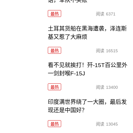
话，军队不买账
最热
阅读
6371
土耳其货船在黑海遭袭，泽连斯
基又惹了大麻烦
最热
阅读
16515
看不见就挨打！歼-15T百公里外
一剑封喉F-15J
最热
阅读
13400
印度满世界绕了一大圈，最后发
现还是中国好？
最热
阅读
13045