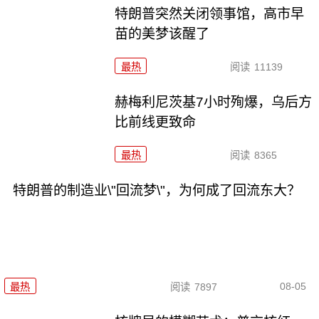
特朗普突然关闭领事馆，高市早
苗的美梦该醒了
最热
阅读
11139
赫梅利尼茨基7小时殉爆，乌后方
比前线更致命
最热
阅读
8365
特朗普的制造业\"回流梦\"，为何成了回流东大？
08-05
最热
阅读
7897