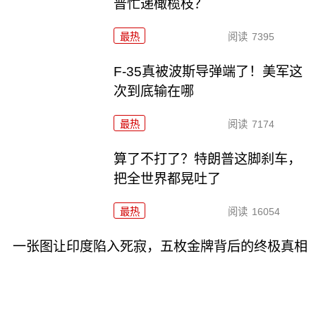
普忙递橄榄枝？
最热
阅读
7395
F-35真被波斯导弹端了！美军这
次到底输在哪
最热
阅读
7174
算了不打了？特朗普这脚刹车，
把全世界都晃吐了
最热
阅读
16054
一张图让印度陷入死寂，五枚金牌背后的终极真相