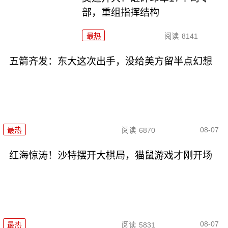
部，重组指挥结构
最热
阅读
8141
五箭齐发：东大这次出手，没给美方留半点幻想
08-07
最热
阅读
6870
红海惊涛！沙特摆开大棋局，猫鼠游戏才刚开场
08-07
最热
阅读
5831