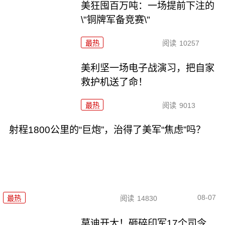
美狂囤百万吨：一场提前下注的
\"铜牌军备竞赛\"
最热
阅读
10257
美利坚一场电子战演习，把自家
救护机送了命！
最热
阅读
9013
射程1800公里的“巨炮”，治得了美军“焦虑”吗？
08-07
最热
阅读
14830
莫迪开大！砸碎印军17个司令