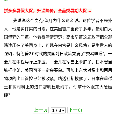
拼多多暑假大促，升温降价，全品类暑期大促 →
先说说这个麦克·望月为什么这么说。这位学者不是外
人，他是实打实的日裔，在美国智库里待了多年，最明白大
国博弈的门道。他看得清清楚楚：高市早苗这届政府把全部
赌注压在了美国身上，可现在白宫是什么风格？是生意人的
逻辑，特朗普2.0时代的美国对日政策充满了“交易味道”，一
会儿在中程导弹上施压，一会儿在军售上卡脖子，日本想当
铁杆小弟，美国可不一定会买单。再加上东大对稀土和两用
物项的出口管控已经被收紧，路透社都披露了，日本在重稀
土和镓材料上的进口都明显收缩了。你拿什么跟东大硬碰
硬？
上一页
下一页