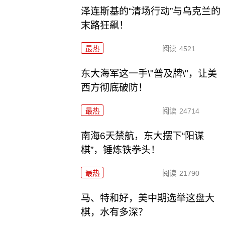
泽连斯基的“清场行动”与乌克兰的
末路狂飙！
最热
阅读
4521
东大海军这一手\"普及牌\"，让美
西方彻底破防！
最热
阅读
24714
南海6天禁航，东大摆下“阳谋
棋”，锤炼铁拳头！
最热
阅读
21790
马、特和好，美中期选举这盘大
棋，水有多深？