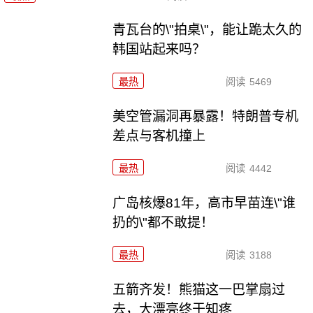
青瓦台的\"拍桌\"，能让跪太久的
韩国站起来吗？
最热
阅读
5469
美空管漏洞再暴露！特朗普专机
差点与客机撞上
最热
阅读
4442
广岛核爆81年，高市早苗连\"谁
扔的\"都不敢提！
最热
阅读
3188
五箭齐发！熊猫这一巴掌扇过
去，大漂亮终于知疼