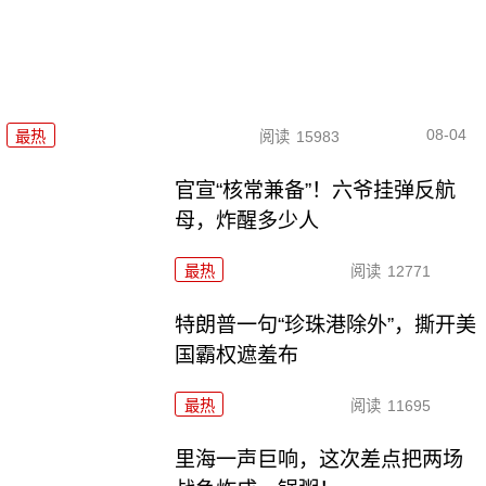
08-04
最热
阅读
15983
官宣“核常兼备”！六爷挂弹反航
母，炸醒多少人
最热
阅读
12771
特朗普一句“珍珠港除外”，撕开美
国霸权遮羞布
最热
阅读
11695
里海一声巨响，这次差点把两场