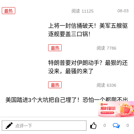
08-03
最热
阅读
11125
上将一封信捅破天！美军五艘驱
逐舰要盖三口锅！
最热
阅读
7786
特朗普要对伊朗动手？最狠的还
没来，最骚的来了
最热
阅读
6336
美国踏进3个大坑把自己埋了！恐怕一个都爬不出
0
0
点评一下