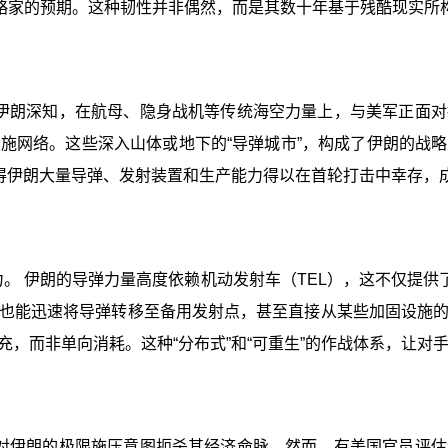
略家的预期。这种韧性并非偶然，而是其数十年基于残酷现实所构
。 伊朗深知，在航母、隐身战机等传统海空力量上，与美军正面
施网络。这些深入山体或地下的“导弹城市”，构成了伊朗的战
使得伊朗大量导弹、发射装置和生产能力得以在首轮打击中幸存，
力。 伊朗的导弹力量高度依赖机动发射车（TEL），这不仅提供
也能迅速将导弹转移至备用发射点，甚至直接从某些加固设施
，而非单向消耗。这种“分布式”和“可重生”的作战体系，让对
美国对伊朗的极限施压意图扼杀其经济命脉。然而，有美国官员评